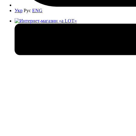
Укр
Рус
ENG