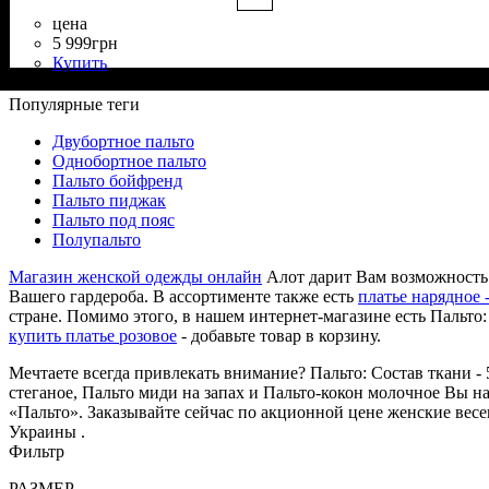
цена
5 999
грн
Купить
Состав ткани
Крой
Длина
Длина рукава
Стиль
: прямой, свободный
: длинная
: классический
: 50% Вискоза, 50% Полиэстер
: длинный
Популярные теги
Двубортное пальто
Однобортное пальто
Пальто бойфренд
Пальто пиджак
Пальто под пояс
Полупальто
Магазин женской одежды онлайн
Алот дарит Вам возможность
Вашего гардероба. В ассортименте также есть
платье нарядное 
стране. Помимо этого, в нашем интернет-магазине есть Пальто:
купить платье розовое
- добавьте товар в корзину.
Мечтаете всегда привлекать внимание? Пальто: Состав ткани -
стеганое, Пальто миди на запах и Пальто-кокон молочное Вы на
«Пальто». Заказывайте сейчас по акционной цене женские вес
Украины .
Фильтр
РАЗМЕР