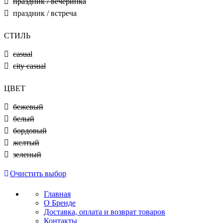
праздник / вечеринка
праздник / встреча
СТИЛЬ
casual
city casual
ЦВЕТ
бежевый
белый
бордовый
желтый
зеленый
Очистить выбор
Главная
О Бренде
Доставка, оплата и возврат товаров
Контакты