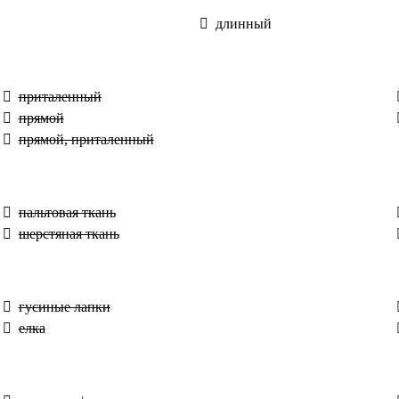
длинный
приталенный
прямой
прямой, приталенный
пальтовая ткань
шерстяная ткань
гусиные лапки
елка