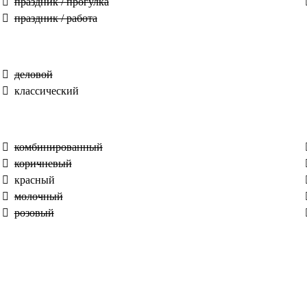
праздник / прогулка
праздник / работа
деловой
классический
комбинированный
коричневый
красный
молочный
розовый