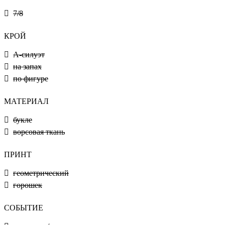
7/8
КРОЙ
А-силуэт
на запах
по фигуре
МАТЕРИАЛ
букле
ворсовая ткань
ПРИНТ
геометрический
горошек
СОБЫТИЕ