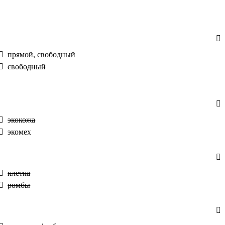
прямой, свободный
свободный
экокожа
экомех
клетка
ромбы