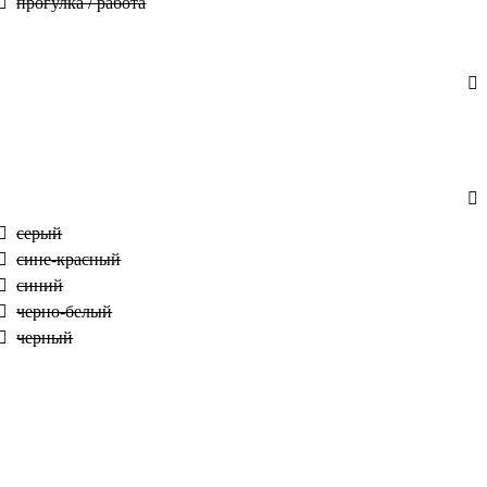
прогулка / работа
серый
сине-красный
синий
черно-белый
черный