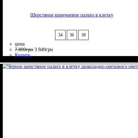
Шерстяное коричневое пальто в клетку
34
36
38
цена
7 899
грн
3 949
грн
Купить
Состав ткани
Крой
Длина
Длина рукава
Стиль
: прямой
: за колено
: casual
: 95% Шерсть, 5% Акрил
: длинный