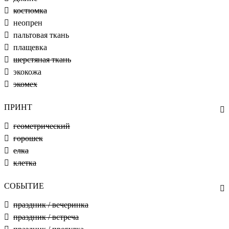
костюмка
неопрен
пальтовая ткань
плащевка
шерстяная ткань
экокожа
экомех
ПРИНТ
геометрический
горошек
елка
клетка
СОБЫТИЕ
праздник / вечеринка
праздник / встреча