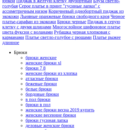
юбкой
Пиджак в желтую клетку двубортный
Блуза светло-
голубая
Серое платье в принт "гусиные лапки" с
ассиметричным низом
Коричневый однобортный пиджак из
экокожи
Льняные оранжевые брюки свободного кроя
Черное
платье-сарафан из экокожи
Брюки черные
Пиджак в серую
клетку с двумя шлицами
Многослойное шифоновое платье
цвета фуксии с воланами
Рубашка черная хлопковая с
карманами
Платье светло-голубое с рюшами
Платье рыжее
длинное
Брюки
брюки женские
женские брюки xl
брюки 7 8
женские брюки из хлопка
атласные брюки
бежевые брюки
белые брюки
бордовые брюки
в пол брюки
брюки в пол
женские брюки весна 2019 купить
женские весенние брюки
брюки гусиная лапка
деловые женские брюки