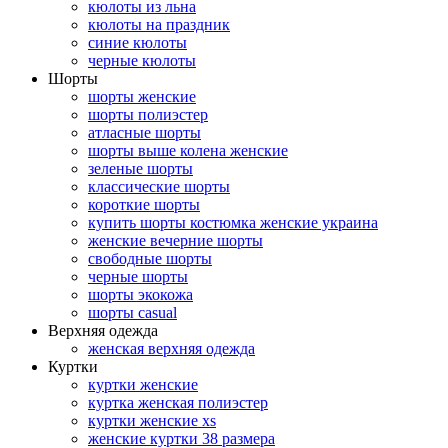
кюлоты из льна
кюлоты на праздник
синие кюлоты
черные кюлоты
Шорты
шорты женские
шорты полиэстер
атласные шорты
шорты выше колена женские
зеленые шорты
классические шорты
короткие шорты
купить шорты костюмка женские украина
женские вечерние шорты
свободные шорты
черные шорты
шорты экокожа
шорты casual
Верхняя одежда
женская верхняя одежда
Куртки
куртки женские
куртка женская полиэстер
куртки женские xs
женские куртки 38 размера