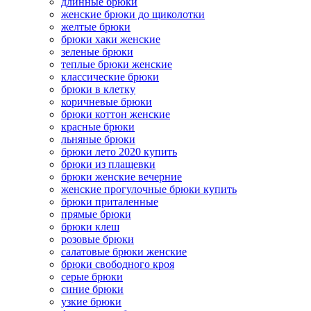
длинные брюки
женские брюки до щиколотки
желтые брюки
брюки хаки женские
зеленые брюки
теплые брюки женские
классические брюки
брюки в клетку
коричневые брюки
брюки коттон женские
красные брюки
льняные брюки
брюки лето 2020 купить
брюки из плащевки
брюки женские вечерние
женские прогулочные брюки купить
брюки приталенные
прямые брюки
брюки клеш
розовые брюки
салатовые брюки женские
брюки свободного кроя
серые брюки
синие брюки
узкие брюки