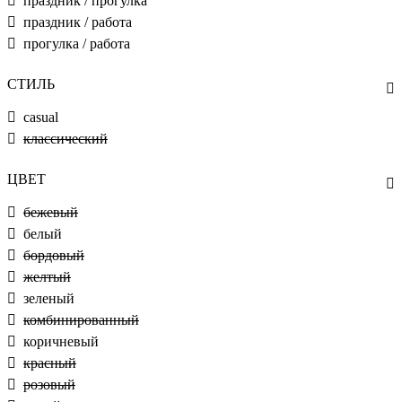
праздник / прогулка
праздник / работа
прогулка / работа
СТИЛЬ
casual
классический
ЦВЕТ
бежевый
белый
бордовый
желтый
зеленый
комбинированный
коричневый
красный
розовый