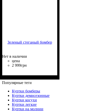
Зеленый стеганый бомбер
Нет в наличии
цена
2 999
грн
Крой
Длина
Длина рукава
Стиль
: прямой
: до бедра
: casual
: длинный
Популярные теги
Куртки бомберы
Куртки демисезонные
Куртки косухи
Куртки легкие
Куртки на молнии