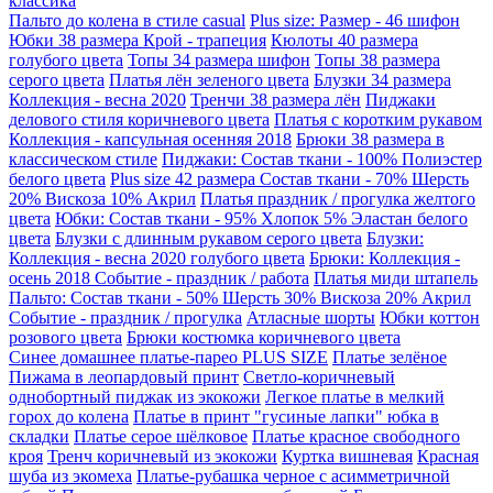
классика
Пальто до колена в стиле casual
Plus size: Размер - 46 шифон
Юбки 38 размера Крой - трапеция
Кюлоты 40 размера
голубого цвета
Топы 34 размера шифон
Топы 38 размера
серого цвета
Платья лён зеленого цвета
Блузки 34 размера
Коллекция - весна 2020
Тренчи 38 размера лён
Пиджаки
делового стиля коричневого цвета
Платья с коротким рукавом
Коллекция - капсульная осенняя 2018
Брюки 38 размера в
классическом стиле
Пиджаки: Состав ткани - 100% Полиэстер
белого цвета
Plus size 42 размера Состав ткани - 70% Шерсть
20% Вискоза 10% Акрил
Платья праздник / прогулка желтого
цвета
Юбки: Состав ткани - 95% Хлопок 5% Эластан белого
цвета
Блузки с длинным рукавом серого цвета
Блузки:
Коллекция - весна 2020 голубого цвета
Брюки: Коллекция -
осень 2018 Событие - праздник / работа
Платья миди штапель
Пальто: Состав ткани - 50% Шерсть 30% Вискоза 20% Акрил
Событие - праздник / прогулка
Атласные шорты
Юбки коттон
розового цвета
Брюки костюмка коричневого цвета
Синее домашнее платье-парео PLUS SIZE
Платье зелёное
Пижама в леопардовый принт
Светло-коричневый
однобортный пиджак из экокожи
Легкое платье в мелкий
горох до колена
Платье в принт "гусиные лапки" юбка в
складки
Платье серое шёлковое
Платье красное свободного
кроя
Тренч коричневый из экокожи
Куртка вишневая
Красная
шуба из экомеха
Платье-рубашка черное с асимметричной