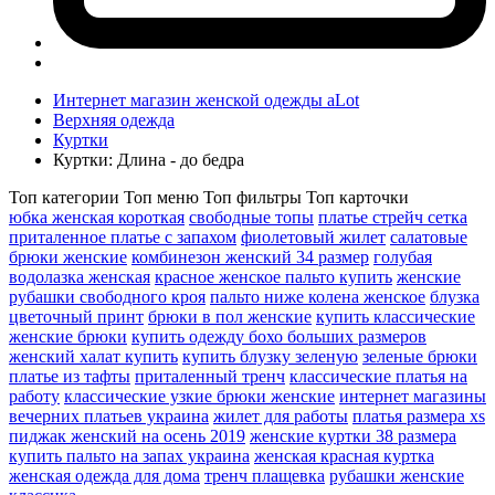
Интернет магазин женской одежды aLot
Верхняя одежда
Куртки
Куртки: Длина - до бедра
Топ категории
Топ меню
Топ фильтры
Топ карточки
юбка женская короткая
свободные топы
платье стрейч сетка
приталенное платье с запахом
фиолетовый жилет
салатовые
брюки женские
комбинезон женский 34 размер
голубая
водолазка женская
красное женское пальто купить
женские
рубашки свободного кроя
пальто ниже колена женское
блузка
цветочный принт
брюки в пол женские
купить классические
женские брюки
купить одежду бохо больших размеров
женский халат купить
купить блузку зеленую
зеленые брюки
платье из тафты
приталенный тренч
классические платья на
работу
классические узкие брюки женские
интернет магазины
вечерних платьев украина
жилет для работы
платья размера xs
пиджак женский на осень 2019
женские куртки 38 размера
купить пальто на запах украина
женская красная куртка
женская одежда для дома
тренч плащевка
рубашки женские