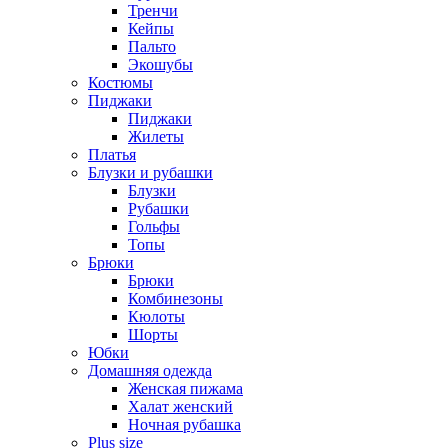
Тренчи
Кейпы
Пальто
Экошубы
Костюмы
Пиджаки
Пиджаки
Жилеты
Платья
Блузки и рубашки
Блузки
Рубашки
Гольфы
Топы
Брюки
Брюки
Комбинезоны
Кюлоты
Шорты
Юбки
Домашняя одежда
Женская пижама
Халат женский
Ночная рубашка
Plus size