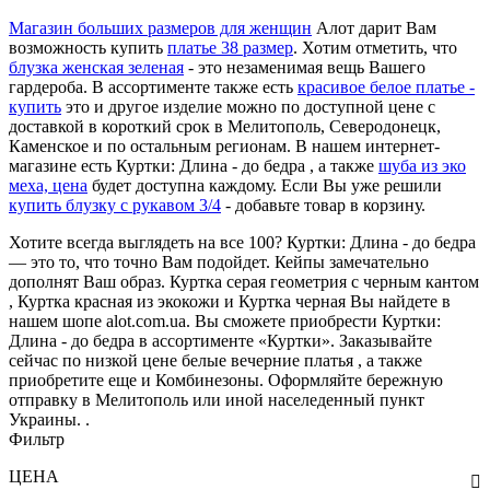
Магазин больших размеров для женщин
Алот дарит Вам
возможность купить
платье 38 размер
. Хотим отметить, что
блузка женская зеленая
- это незаменимая вещь Вашего
гардероба. В ассортименте также есть
красивое белое платье -
купить
это и другое изделие можно по доступной цене с
доставкой в короткий срок в Мелитополь, Северодонецк,
Каменское и по остальным регионам. В нашем интернет-
магазине есть Куртки: Длина - до бедра , а также
шуба из эко
меха, цена
будет доступна каждому. Если Вы уже решили
купить блузку с рукавом 3/4
- добавьте товар в корзину.
Хотите всегда выглядеть на все 100? Куртки: Длина - до бедра
— это то, что точно Вам подойдет. Кейпы замечательно
дополнят Ваш образ. Куртка серая геометрия с черным кантом
, Куртка красная из экокожи и Куртка черная Вы найдете в
нашем шопе alot.com.ua. Вы сможете приобрести Куртки:
Длина - до бедра в ассортименте «Куртки». Заказывайте
сейчас по низкой цене белые вечерние платья , а также
приобретите еще и Комбинезоны. Оформляйте бережную
отправку в Мелитополь или иной населеденный пункт
Украины. .
Фильтр
ЦЕНА