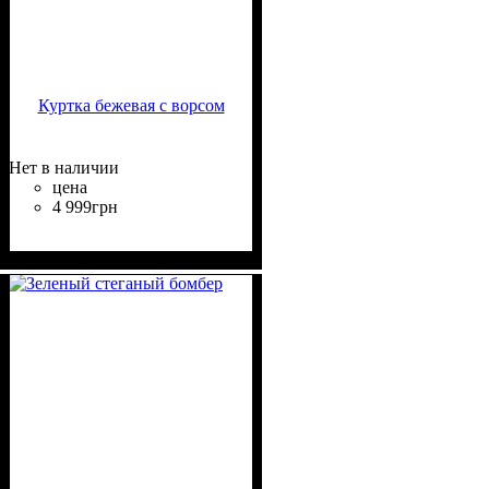
Куртка бежевая с ворсом
Нет в наличии
цена
4 999
грн
Крой
Длина
Длина рукава
Стиль
: оверсайз
: до бедра
: casual
: длинный