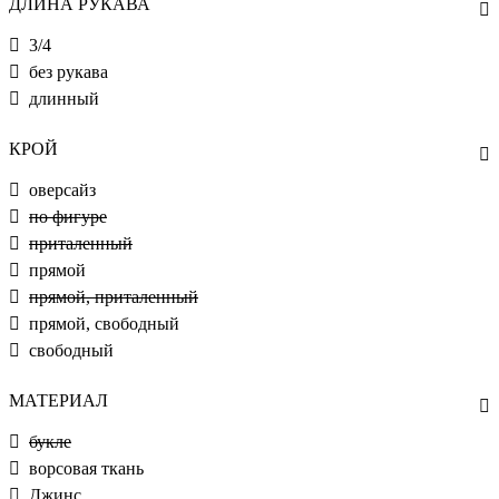
ДЛИНА РУКАВА
3/4
без рукава
длинный
КРОЙ
оверсайз
по фигуре
приталенный
прямой
прямой, приталенный
прямой, свободный
свободный
МАТЕРИАЛ
букле
ворсовая ткань
Джинс