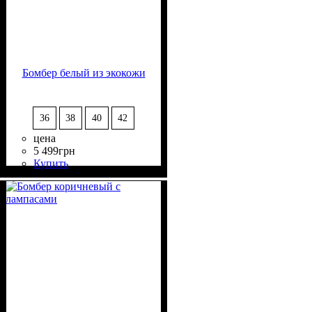
Бомбер белый из экокожи
36
38
40
42
цена
5 499
грн
Купить
Состав ткани
Крой
Длина
Длина рукава
Стиль
: свободный
: до бедра
: casual
: 100%
: длинный
Полиэстер