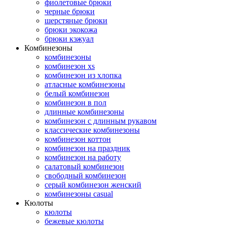
фиолетовые брюки
черные брюки
шерстяные брюки
брюки экокожа
брюки кэжуал
Комбинезоны
комбинезоны
комбинезон xs
комбинезон из хлопка
атласные комбинезоны
белый комбинезон
комбинезон в пол
длинные комбинезоны
комбинезон с длинным рукавом
классические комбинезоны
комбинезон коттон
комбинезон на праздник
комбинезон на работу
салатовый комбинезон
свободный комбинезон
серый комбинезон женский
комбинезоны casual
Кюлоты
кюлоты
бежевые кюлоты