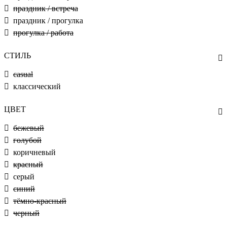
праздник / встреча
праздник / прогулка
прогулка / работа
СТИЛЬ
casual
классический
ЦВЕТ
бежевый
голубой
коричневый
красный
серый
синий
тёмно-красный
черный