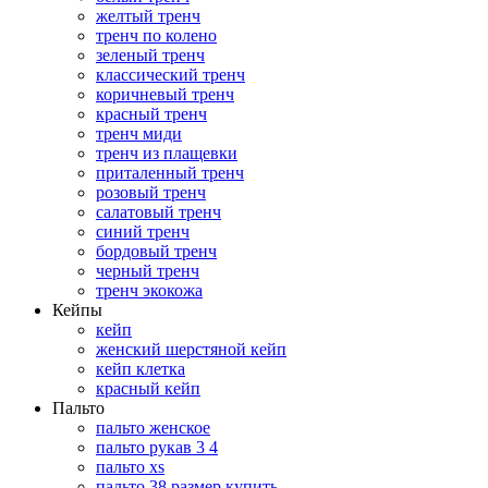
желтый тренч
тренч по колено
зеленый тренч
классический тренч
коричневый тренч
красный тренч
тренч миди
тренч из плащевки
приталенный тренч
розовый тренч
салатовый тренч
синий тренч
бордовый тренч
черный тренч
тренч экокожа
Кейпы
кейп
женский шерстяной кейп
кейп клетка
красный кейп
Пальто
пальто женское
пальто рукав 3 4
пальто xs
пальто 38 размер купить