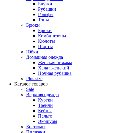
Блузки
Рубашки
Гольфы
Топы
Брюки
Брюки
Комбинезоны
Кюлоты
Шорты
Юбки
Домашняя одежда
Женская пижама
Халат женский
Ночная рубашка
Plus size
Каталог товаров
Sale
Верхняя одежда
Куртки
Тренчи
Кейпы
Пальто
Экошубы
Костюмы
Пиджаки