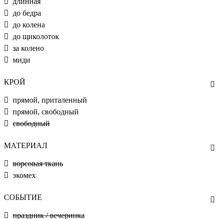
длинная
до бедра
до колена
до щиколоток
за колено
миди
КРОЙ
прямой, приталенный
прямой, свободный
свободный
МАТЕРИАЛ
ворсовая ткань
экомех
СОБЫТИЕ
праздник / вечеринка