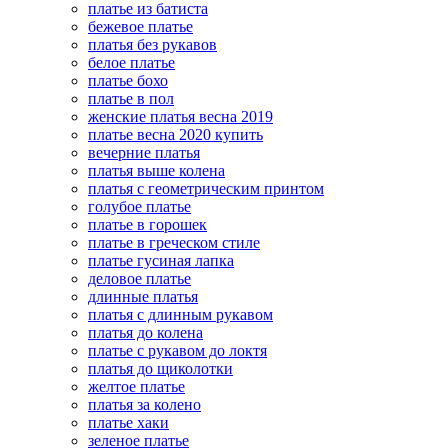
платье из батиста
бежевое платье
платья без рукавов
белое платье
платье бохо
платье в пол
женские платья весна 2019
платье весна 2020 купить
вечерние платья
платья выше колена
платья с геометрическим принтом
голубое платье
платье в горошек
платье в греческом стиле
платье гусиная лапка
деловое платье
длинные платья
платья с длинным рукавом
платья до колена
платье с рукавом до локтя
платья до щиколотки
желтое платье
платья за колено
платье хаки
зеленое платье