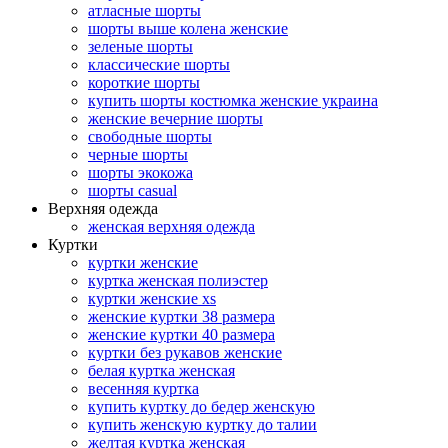
атласные шорты
шорты выше колена женские
зеленые шорты
классические шорты
короткие шорты
купить шорты костюмка женские украина
женские вечерние шорты
свободные шорты
черные шорты
шорты экокожа
шорты casual
Верхняя одежда
женская верхняя одежда
Куртки
куртки женские
куртка женская полиэстер
куртки женские xs
женские куртки 38 размера
женские куртки 40 размера
куртки без рукавов женские
белая куртка женская
весенняя куртка
купить куртку до бедер женскую
купить женскую куртку до талии
желтая куртка женская