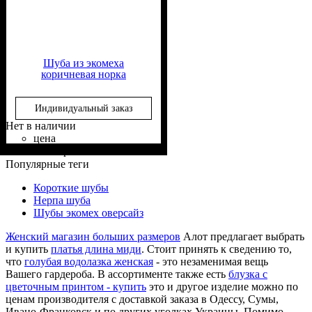
Шуба из экомеха
коричневая норка
Индивидуальный заказ
Нет в наличии
цена
Состав ткани
Крой
Длина
Длина рукава
Стиль
: прямой, приталенный
: длинная
: классический
: 60%
: длинный
6 199
грн
Полиэстер, 30% Вискоза,
Популярные теги
10% Эластан
Короткие шубы
Нерпа шуба
Шубы экомех оверсайз
Женский магазин больших размеров
Алот предлагает выбрать
и купить
платья длина миди
. Стоит принять к сведению то,
что
голубая водолазка женская
- это незаменимая вещь
Вашего гардероба. В ассортименте также есть
блузка с
цветочным принтом - купить
это и другое изделие можно по
ценам производителя с доставкой заказа в Одессу, Сумы,
Ивано-Франковск и по других уголках Украины. Помимо