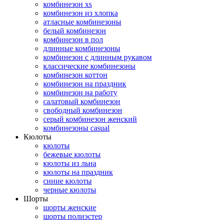
комбинезон xs
комбинезон из хлопка
атласные комбинезоны
белый комбинезон
комбинезон в пол
длинные комбинезоны
комбинезон с длинным рукавом
классические комбинезоны
комбинезон коттон
комбинезон на праздник
комбинезон на работу
салатовый комбинезон
свободный комбинезон
серый комбинезон женский
комбинезоны casual
Кюлоты
кюлоты
бежевые кюлоты
кюлоты из льна
кюлоты на праздник
синие кюлоты
черные кюлоты
Шорты
шорты женские
шорты полиэстер