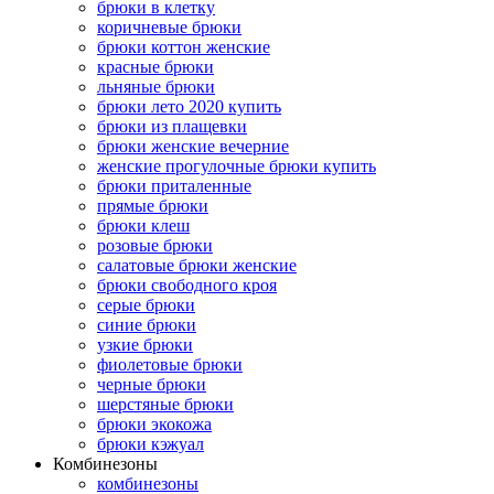
брюки в клетку
коричневые брюки
брюки коттон женские
красные брюки
льняные брюки
брюки лето 2020 купить
брюки из плащевки
брюки женские вечерние
женские прогулочные брюки купить
брюки приталенные
прямые брюки
брюки клеш
розовые брюки
салатовые брюки женские
брюки свободного кроя
серые брюки
синие брюки
узкие брюки
фиолетовые брюки
черные брюки
шерстяные брюки
брюки экокожа
брюки кэжуал
Комбинезоны
комбинезоны