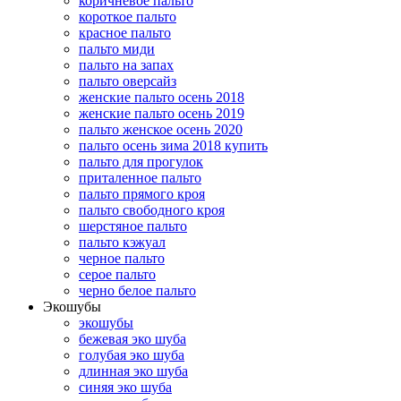
коричневое пальто
короткое пальто
красное пальто
пальто миди
пальто на запах
пальто оверсайз
женские пальто осень 2018
женские пальто осень 2019
пальто женское осень 2020
пальто осень зима 2018 купить
пальто для прогулок
приталенное пальто
пальто прямого кроя
пальто свободного кроя
шерстяное пальто
пальто кэжуал
черное пальто
серое пальто
черно белое пальто
Экошубы
экошубы
бежевая эко шуба
голубая эко шуба
длинная эко шуба
синяя эко шуба