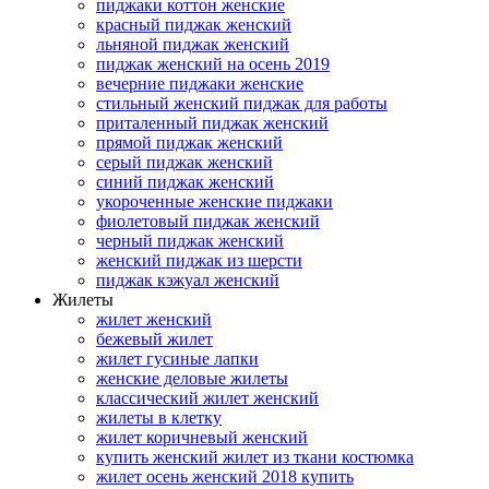
пиджаки коттон женские
красный пиджак женский
льняной пиджак женский
пиджак женский на осень 2019
вечерние пиджаки женские
стильный женский пиджак для работы
приталенный пиджак женский
прямой пиджак женский
серый пиджак женский
синий пиджак женский
укороченные женские пиджаки
фиолетовый пиджак женский
черный пиджак женский
женский пиджак из шерсти
пиджак кэжуал женский
Жилеты
жилет женский
бежевый жилет
жилет гусиные лапки
женские деловые жилеты
классический жилет женский
жилеты в клетку
жилет коричневый женский
купить женский жилет из ткани костюмка
жилет осень женский 2018 купить