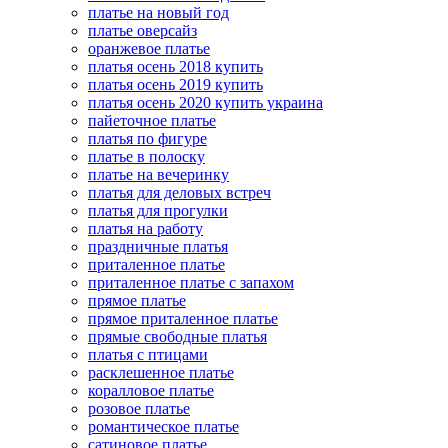
платье на новый год
платье оверсайз
оранжевое платье
платья осень 2018 купить
платья осень 2019 купить
платья осень 2020 купить украина
пайеточное платье
платья по фигуре
платье в полоску
платье на вечеринку
платья для деловых встреч
платья для прогулки
платья на работу
праздничные платья
приталенное платье
приталенное платье с запахом
прямое платье
прямое приталенное платье
прямые свободные платья
платья с птицами
расклешенное платье
коралловое платье
розовое платье
романтическое платье
сатиновое платье