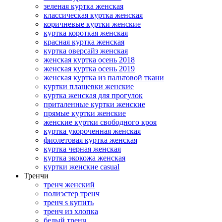
зеленая куртка женская
классическая куртка женская
коричневые куртки женские
куртка короткая женская
красная куртка женская
куртка оверсайз женская
женская куртка осень 2018
женская куртка осень 2019
женская куртка из пальтовой ткани
куртки плащевки женские
куртка женская для прогулок
приталенные куртки женские
прямые куртки женские
женские куртки свободного кроя
куртка укороченная женская
фиолетовая куртка женская
куртка черная женская
куртка экокожа женская
куртки женские casual
Тренчи
тренч женский
полиэстер тренч
тренч s купить
тренч из хлопка
белый тренч