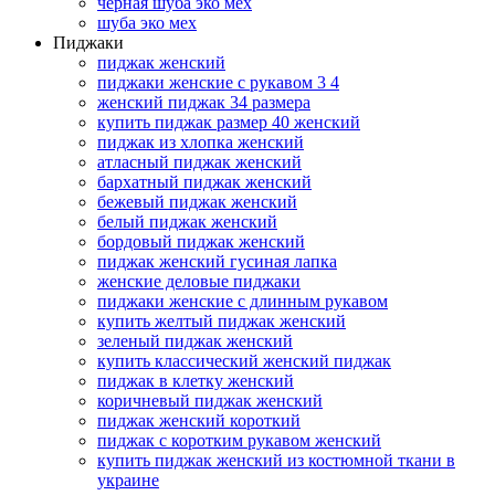
черная шуба эко мех
шуба эко мех
Пиджаки
пиджак женский
пиджаки женские с рукавом 3 4
женский пиджак 34 размера
купить пиджак размер 40 женский
пиджак из хлопка женский
атласный пиджак женский
бархатный пиджак женский
бежевый пиджак женский
белый пиджак женский
бордовый пиджак женский
пиджак женский гусиная лапка
женские деловые пиджаки
пиджаки женские с длинным рукавом
купить желтый пиджак женский
зеленый пиджак женский
купить классический женский пиджак
пиджак в клетку женский
коричневый пиджак женский
пиджак женский короткий
пиджак с коротким рукавом женский
купить пиджак женский из костюмной ткани в
украине