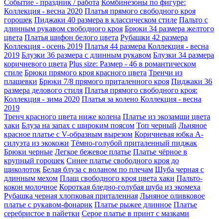
Событие - праздник / работа
Комбинезоны по фигуре:
Коллекция - весна 2020
Платья прямого свободного кроя
горошек
Пиджаки 40 размера в классическом стиле
Пальто с
длинным рукавом свободного кроя
Брюки 34 размера желтого
цвета
Платья шифон белого цвета
Рубашки 42 размера
Коллекция - осень 2019
Платья 44 размера Коллекция - весна
2019
Блузки 36 размера с длинным рукавом
Блузки 34 размера
коричневого цвета
Plus size: Размер - 46 в романтическом
стиле
Брюки прямого кроя красного цвета
Тренчи из
плащевки
Брюки 7/8 прямого приталенного кроя
Пиджаки 36
размера делового стиля
Платья прямого свободного кроя:
Коллекция - зима 2020
Платья за колено Коллекция - весна
2019
Тренч красного цвета ниже колена
Платье из экозамши цвета
хаки
Блуза на запах с широким поясом
Топ черный
Льняное
красное платье с V-образным вырезом
Коричневая юбка А-
силуэта из экокожи
Тёмно-голубой приталенный пиджак
Брюки черные
Легкое бежевое платье
Платье чёрное в
крупный горошек
Синее платье свободного кроя до
щиколоток
Белая блуза с воланом по плечам
Шуба черная с
длинным мехом
Плащ свободного кроя цвета хаки
Пальто-
кокон молочное
Короткая бледно-голубая шуба из экомеха
Рубашка черная хлопковая приталенная
Льняное оливковое
платье с рукавом-фонарик
Платье рыжее длинное
Платье
серебристое в пайетки
Серое платье в принт с мазками