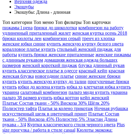
Верхняя одежда
Экошубы
Экошубы: Длина - длинная
Топ категории
Топ меню
Топ фильтры
Топ карточки
пижамы l цена
брюки до щиколотки
комбинезон на работу
удлиненный приталенный жилет
женская куртка осень 2018
брюки кюлоты лен
комбинезон серый
тренч из хлопка
женские юбки синие
купить женскую куртку белого цвета
коралловое платье купить
стильный женский пиджак для
работы
купить брюки женские приталенные
женские пижамы
с длинным рукавом
домашняя женская одежда больших
размеров
женский короткий пиджак
блузка длинный рукав
купить классическое платье в одессе
красный кейп
красная
женская блузка
новогодние платье
синие женские брюки
купить
купить женскую куртку до талии
прогулочные брюки
купить
юбки до колена купить
юбка xs
клетчатая юбка купить
украина
салатовый комбинезон
пальто миди купить украина
пальто 38 размер купить
юбка коттон
кейп женский
Платья: Состав ткани - 50% Вискоза 30% Шёлк 20%
Полиэстер тафта
Платья за колено трикотаж
Ночная рубашка
искусственный шелк в цветочный принт
Платья: Состав
ткани - 50% Вискоза 45% Полиэстер 5% Эластан Длина
рукава - 3/4
Куртки классического стиля черного цвета
Plus
size прогулка / работа в стиле casual
Кюлоты экокожа: