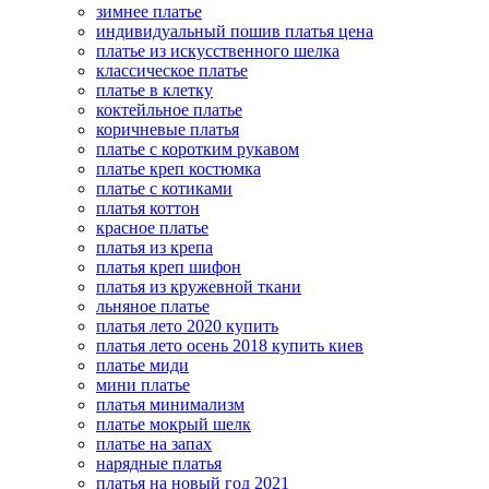
зимнее платье
индивидуальный пошив платья цена
платье из искусственного шелка
классическое платье
платье в клетку
коктейльное платье
коричневые платья
платье с коротким рукавом
платье креп костюмка
платье с котиками
платья коттон
красное платье
платья из крепа
платья креп шифон
платья из кружевной ткани
льняное платье
платья лето 2020 купить
платья лето осень 2018 купить киев
платье миди
мини платье
платья минимализм
платье мокрый шелк
платье на запах
нарядные платья
платья на новый год 2021