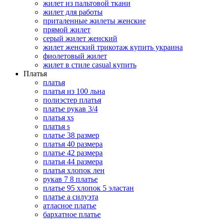
жилет из пальтовой ткани
жилет для работы
приталенные жилеты женские
прямой жилет
серый жилет женский
жилет женский трикотаж купить украина
фиолетовый жилет
жилет в стиле casual купить
Платья
платья
платья из 100 льна
полиэстер платья
платье рукав 3/4
платья xs
платья s
платье 38 размер
платья 40 размера
платье 42 размера
платья 44 размера
платья хлопок лен
рукав 7 8 платье
платье 95 хлопок 5 эластан
платье а силуэта
атласное платье
бархатное платье