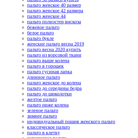
пальто женское 40 размер
пальто женское 42 размера
пальто женское 44
пальто полиэстер вискоза
бежевое пальто
белое пальто
пальто букле
женские пальто весна 2019
пальто весна 2020 купить
пальто из ворсовой ткани
пальто выше колена
пальто в горошек
пальто гусиная лапка
длинное пальто
пальто женское до колена
пальто до середины бедра
пальто до щиколотки
желтое пальто
пальто ниже колена
зеленое пальто
зимнее пальто
индивидуальный пошив женского пальто
классическое пальто
пальто в клетку