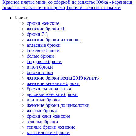
Красное платье миди со сборкой на запястье
Юбка - карандаш
ниже колена молочного цвета
Тренч из зеленой экокожи
Брюки
брюки женские
женские брюки xl
брюки 7 8
женские брюки из хлопка
атласные брюки
бежевые брюки
белые брюки
бордовые брюки
в пол брюки
брюки в пол
женские брюки весна 2019 купить
женские весенние брюки
брюки гусиная лапка
деловые женские брюки
длинные брюки
женские брюки до щиколотки
желтые брюки
брюки хаки женские
зеленые брюки
теплые брюки женские
классические брюки