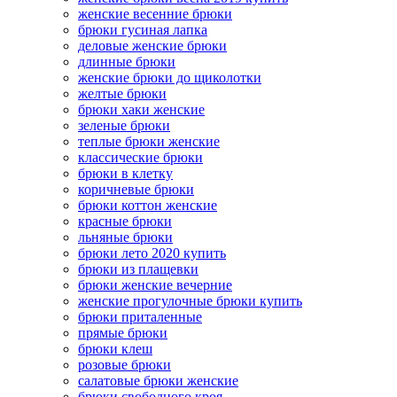
женские весенние брюки
брюки гусиная лапка
деловые женские брюки
длинные брюки
женские брюки до щиколотки
желтые брюки
брюки хаки женские
зеленые брюки
теплые брюки женские
классические брюки
брюки в клетку
коричневые брюки
брюки коттон женские
красные брюки
льняные брюки
брюки лето 2020 купить
брюки из плащевки
брюки женские вечерние
женские прогулочные брюки купить
брюки приталенные
прямые брюки
брюки клеш
розовые брюки
салатовые брюки женские
брюки свободного кроя