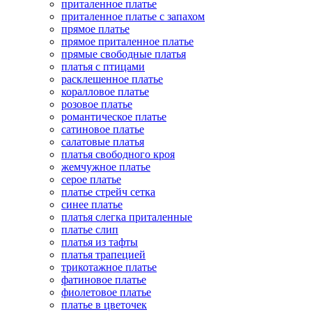
приталенное платье
приталенное платье с запахом
прямое платье
прямое приталенное платье
прямые свободные платья
платья с птицами
расклешенное платье
коралловое платье
розовое платье
романтическое платье
сатиновое платье
салатовые платья
платья свободного кроя
жемчужное платье
серое платье
платье стрейч сетка
синее платье
платья слегка приталенные
платье слип
платья из тафты
платья трапецией
трикотажное платье
фатиновое платье
фиолетовое платье
платье в цветочек