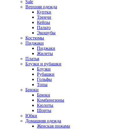
Sale
Верхняя одежда
Куртки
Тренчи
Кейпы
Пальто
Экошубы
Костюмы
Пиджаки
Пиджаки
Жилеты
Платья
Блузки и рубашки
Блузки
Рубашки
Гольфы
Топы
Брюки
Брюки
Комбинезоны
Кюлоты
Шорты
Юбки
Домашняя одежда
Женская пижама