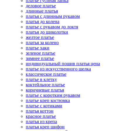
платье гусиная лапка
деловое платье
длинные платья
платья с длинным рукавом
платья до колена
платье с рукавом до локтя
платья до щиколотки
желтое платье
платья за колено
платье хаки
зеленое платье
зимнее платье
индивидуальный пошив платья цена
платье из искусственного шелка
классическое платье
платье в клетку
коктейльное платье
коричневые платья
платье с коротким рукавом
платье креп костюмка
платье с котиками
платья коттон
красное платье
платья из крепа
платья креп шифон