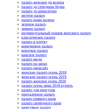
пальто женское до колена
пальто до середины бедра
пальто до щиколотки
желтое пальто
пальто ниже колена
зеленое пальто
зимнее пальто
индивидуальный пошив женского пальто
классическое пальто
пальто в клетку
коричневое пальто
короткое пальто
красное пальто
пальто миди
пальто на запах
пальто оверсайз
женские пальто осень 2018
женские пальто осень 2019
пальто женское осень 2020
пальто осень зима 2018 купить
пальто для прогулок
приталенное пальто
пальто прямого кроя
пальто свободного кроя
шерстяное пальто