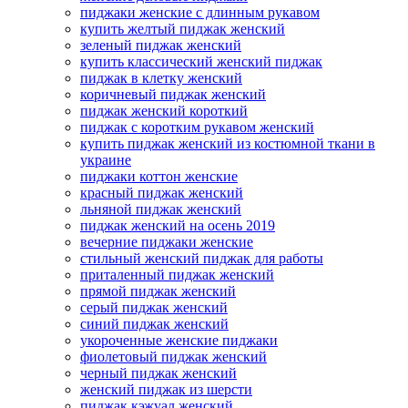
пиджаки женские с длинным рукавом
купить желтый пиджак женский
зеленый пиджак женский
купить классический женский пиджак
пиджак в клетку женский
коричневый пиджак женский
пиджак женский короткий
пиджак с коротким рукавом женский
купить пиджак женский из костюмной ткани в
украине
пиджаки коттон женские
красный пиджак женский
льняной пиджак женский
пиджак женский на осень 2019
вечерние пиджаки женские
стильный женский пиджак для работы
приталенный пиджак женский
прямой пиджак женский
серый пиджак женский
синий пиджак женский
укороченные женские пиджаки
фиолетовый пиджак женский
черный пиджак женский
женский пиджак из шерсти
пиджак кэжуал женский