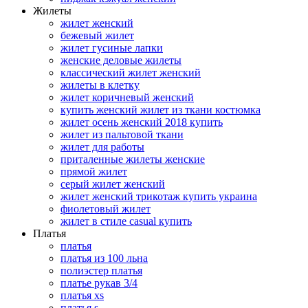
Жилеты
жилет женский
бежевый жилет
жилет гусиные лапки
женские деловые жилеты
классический жилет женский
жилеты в клетку
жилет коричневый женский
купить женский жилет из ткани костюмка
жилет осень женский 2018 купить
жилет из пальтовой ткани
жилет для работы
приталенные жилеты женские
прямой жилет
серый жилет женский
жилет женский трикотаж купить украина
фиолетовый жилет
жилет в стиле casual купить
Платья
платья
платья из 100 льна
полиэстер платья
платье рукав 3/4
платья xs
платья s