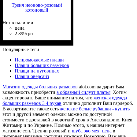
Тренч неоново-розовый
котоновый
Нет в наличии
цена
2 899
грн
Состав ткани
Крой
Длина
Длина рукава
Стиль
: прямой, приталенный
: за колено
: casual
: 95% Хлопок,
: длинный
5% Эластан
Популярные теги
Непромокаемые плащи
Плащи больших размеров
Плащи на пуговицах
Плащи оверсайз
Магазин одежды больших размеров
alot.com.ua дарит Вам
возможность приобрести
а образный силуэт платья
. Хотим
акцентировать Ваше внимание на том, что
женская одежда
больших размеров 3 4 рукав
отлично дополнит Ваш гардероб.
В ассортименте также есть
женские белые рубашки - купить
этот и другой элемент одежды можно по доступной
стоимости с доставкой в короткий срок в Александрию, Киев,
Житомир и по Украине. Помимо этого, в нашем интернет-
магазине есть Тренчи розовый и
шуба эко мех, цена
в
интернет магазине доступна каждому. Возможно, Вам еще