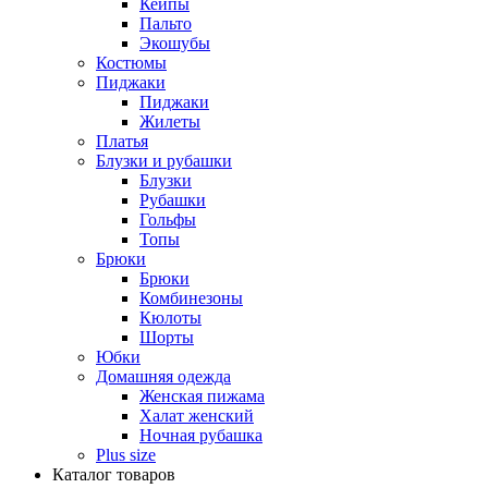
Кейпы
Пальто
Экошубы
Костюмы
Пиджаки
Пиджаки
Жилеты
Платья
Блузки и рубашки
Блузки
Рубашки
Гольфы
Топы
Брюки
Брюки
Комбинезоны
Кюлоты
Шорты
Юбки
Домашняя одежда
Женская пижама
Халат женский
Ночная рубашка
Plus size
Каталог товаров