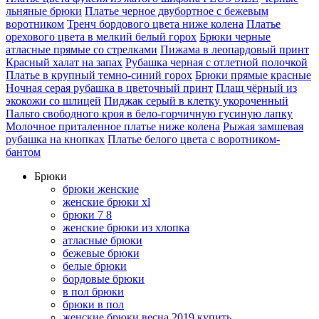
льняные брюки
Платье черное двубортное с бежевым
воротником
Тренч бордового цвета ниже колена
Платье
орехового цвета в мелкий белый горох
Брюки черные
атласные прямые со стрелками
Пижама в леопардовый принт
Красный халат на запах
Рубашка черная с отлетной полочкой
Платье в крупный темно-синий горох
Брюки прямые красные
Ночная серая рубашка в цветочный принт
Плащ чёрный из
экокожи со шлицей
Пиджак серый в клетку укороченный
Пальто свободного кроя в бело-горчичную гусиную лапку
Молочное приталенное платье ниже колена
Рыжая замшевая
рубашка на кнопках
Платье белого цвета с воротником-
бантом
Брюки
брюки женские
женские брюки xl
брюки 7 8
женские брюки из хлопка
атласные брюки
бежевые брюки
белые брюки
бордовые брюки
в пол брюки
брюки в пол
женские брюки весна 2019 купить