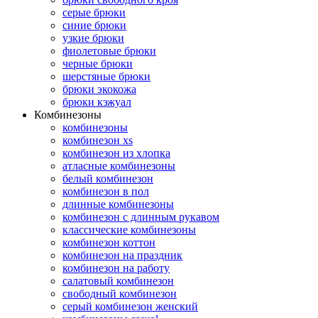
серые брюки
синие брюки
узкие брюки
фиолетовые брюки
черные брюки
шерстяные брюки
брюки экокожа
брюки кэжуал
Комбинезоны
комбинезоны
комбинезон xs
комбинезон из хлопка
атласные комбинезоны
белый комбинезон
комбинезон в пол
длинные комбинезоны
комбинезон с длинным рукавом
классические комбинезоны
комбинезон коттон
комбинезон на праздник
комбинезон на работу
салатовый комбинезон
свободный комбинезон
серый комбинезон женский