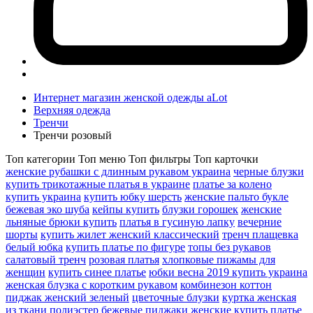
Интернет магазин женской одежды aLot
Верхняя одежда
Тренчи
Тренчи розовый
Топ категории
Топ меню
Топ фильтры
Топ карточки
женские рубашки с длинным рукавом украина
черные блузки
купить трикотажные платья в украине
платье за колено
купить украина
купить юбку шерсть
женские пальто букле
бежевая эко шуба
кейпы купить
блузки горошек
женские
льняные брюки купить
платья в гусиную лапку
вечерние
шорты
купить жилет женский классический
тренч плащевка
белый юбка
купить платье по фигуре
топы без рукавов
салатовый тренч
розовая платья
хлопковые пижамы для
женщин
купить синее платье
юбки весна 2019 купить украина
женская блузка с коротким рукавом
комбинезон коттон
пиджак женский зеленый
цветочные блузки
куртка женская
из ткани полиэстер
бежевые пиджаки женские
купить платье