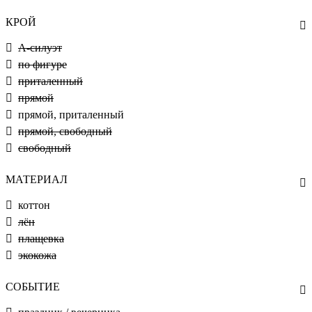
КРОЙ
А-силуэт
по фигуре
приталенный
прямой
прямой, приталенный
прямой, свободный
свободный
МАТЕРИАЛ
коттон
лён
плащевка
экокожа
СОБЫТИЕ