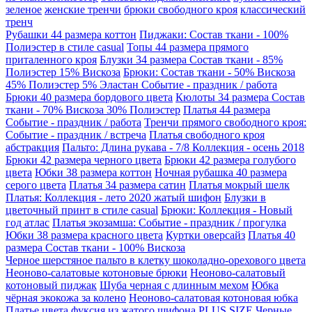
зеленое
женские тренчи
брюки свободного кроя
классический
тренч
Рубашки 44 размера коттон
Пиджаки: Состав ткани - 100%
Полиэстер в стиле casual
Топы 44 размера прямого
приталенного кроя
Блузки 34 размера Состав ткани - 85%
Полиэстер 15% Вискоза
Брюки: Состав ткани - 50% Вискоза
45% Полиэстер 5% Эластан Событие - праздник / работа
Брюки 40 размера бордового цвета
Кюлоты 34 размера Состав
ткани - 70% Вискоза 30% Полиэстер
Платья 44 размера
Событие - праздник / работа
Тренчи прямого свободного кроя:
Событие - праздник / встреча
Платья свободного кроя
абстракция
Пальто: Длина рукава - 7/8 Коллекция - осень 2018
Брюки 42 размера черного цвета
Брюки 42 размера голубого
цвета
Юбки 38 размера коттон
Ночная рубашка 40 размера
серого цвета
Платья 34 размера сатин
Платья мокрый шелк
Платья: Коллекция - лето 2020 жатый шифон
Блузки в
цветочный принт в стиле casual
Брюки: Коллекция - Новый
год атлас
Платья экозамша: Событие - праздник / прогулка
Юбки 38 размера красного цвета
Куртки оверсайз
Платья 40
размера Состав ткани - 100% Вискоза
Черное шерстяное пальто в клетку шоколадно-орехового цвета
Неоново-салатовые котоновые брюки
Неоново-салатовый
котоновый пиджак
Шуба черная с длинным мехом
Юбка
чёрная экокожа за колено
Неоново-салатовая котоновая юбка
Платье цвета фуксия из жатого шифона PLUS SIZE
Черные