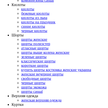
комбинезоны casual
Кюлоты
кюлоты
бежевые кюлоты
кюлоты из льна
кюлоты на праздник
синие кюлоты
черные кюлоты
Шорты
шорты женские
шорты полиэстер
атласные шорты
шорты выше колена женские
зеленые шорты
классические шорты
короткие шорты
купить шорты костюмка женские украина
женские вечерние шорты
свободные шорты
черные шорты
шорты экокожа
шорты casual
Верхняя одежда
женская верхняя одежда
Куртки