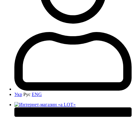
Укр
Рус
ENG