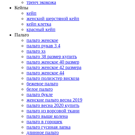
тренч экокожа
Кейпы
кейп
женский шерстяной кейп
кейп клетка
красный кейп
Пальто
пальто женское
пальто рукав 3 4
пальто xs
пальто 38 размер купить
пальто женское 40 размер
пальто женское 42 размера
пальто женское 44
пальто полиэстер вискоза
бежевое пальто
белое пальто
пальто букле
женские пальто весна 2019
пальто весна 2020 купить
пальто из ворсовой ткани
пальто выше колена
пальто в горошек
пальто гусиная лапка
длинное пальто