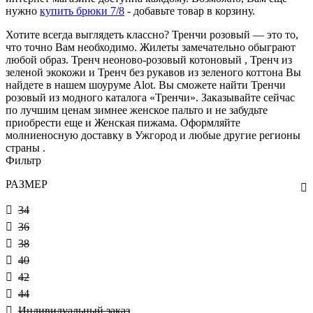
нужно
купить брюки 7/8
- добавьте товар в корзину.
Хотите всегда выглядеть классно? Тренчи розовый — это то,
что точно Вам необходимо. Жилеты замечательно обыграют
любой образ. Тренч неоново-розовый котоновый , Тренч из
зеленой экокожи и Тренч без рукавов из зеленого коттона Вы
найдете в нашем шоуруме Alot. Вы сможете найти Тренчи
розовый из модного каталога «Тренчи». Заказывайте сейчас
по лучшим ценам зимнее женское пальто и не забудьте
приобрести еще и Женская пижама. Оформляйте
молниеносную доставку в Ужгород и любые другие регионы
страны .
Фильтр
РАЗМЕР
34
36
38
40
42
44
Индивидуальный заказ