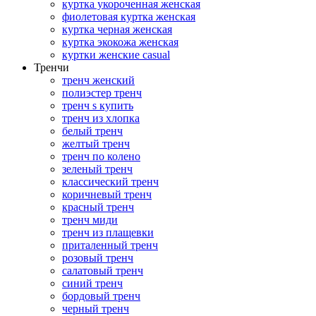
куртка укороченная женская
фиолетовая куртка женская
куртка черная женская
куртка экокожа женская
куртки женские casual
Тренчи
тренч женский
полиэстер тренч
тренч s купить
тренч из хлопка
белый тренч
желтый тренч
тренч по колено
зеленый тренч
классический тренч
коричневый тренч
красный тренч
тренч миди
тренч из плащевки
приталенный тренч
розовый тренч
салатовый тренч
синий тренч
бордовый тренч
черный тренч