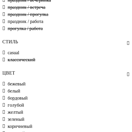
праздник / вечеринка
праздник / встреча
праздник / прогулка
праздник / работа
прогулка / работа
СТИЛЬ
casual
классический
ЦВЕТ
бежевый
белый
бордовый
голубой
желтый
зеленый
коричневый