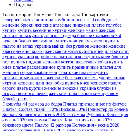
Пиджаки
Топ категории
Топ меню
Топ фильтры
Топ карточки
вечернее платье винница
комбинезоны casual
свободные
женские брюки
женские атласные пиджаки
платье голубое
купить
купить весенние куртки женские
майка женская
приталенная купить
женская одежда больших размеров 3 4
рукав
юбка из эко замши
купить ночнушку коттон
купить
пальто на запах украина
майки без рукавов женские
женские
классические пальто
женская пижама купить киев
платье слип
купить украина
короткое пальто женское купить киев
брюки в
пол
купить пиджак женский коттон
шерстяная юбка купить
киев
платье расклешенное
купить праздничные платья для
женщин
серый комбинезон
салатовое платье купить
приталенные жилеты женские
бежевая пижама
укороченные
куртки женские
длинная юбка купить киев
женское пальто
серого цвета
куртки женские экокожа украина
блузки из
искусственного шелка
женские топы с коротким рукавом
белый тренч
Экошубы 44 размера до бедра
Платья приталенные по фигуре
Платья: Состав ткани - 70% Вискоза 30% Полиэстер до колена
Брюки: Коллекция - осень 2019 экозамша
Рубашки: Коллекция
- осень 2020 костюмка
Платья: Коллекция - осень 2020
бежевого цвета
Пальто 42 размера Коллекция - весна 2020
Брюки: Коллекция - Весна 2021 белого цвета
Куртки 38