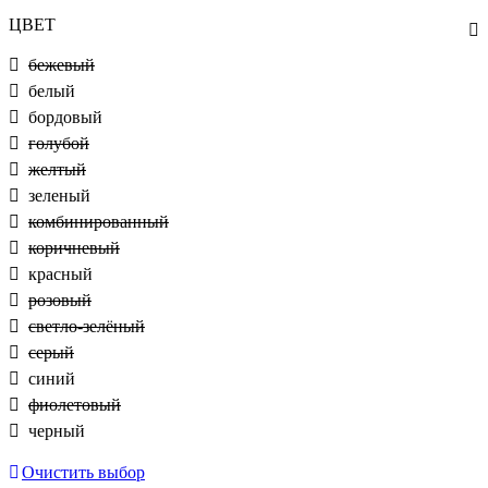
ЦВЕТ
бежевый
белый
бордовый
голубой
желтый
зеленый
комбинированный
коричневый
красный
розовый
светло-зелёный
серый
синий
фиолетовый
черный
Очистить выбор