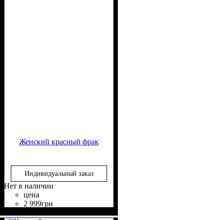
Женский красный фрак
Индивидуальный заказ
Нет в наличии
цена
2 999
грн
Состав ткани
Крой
Длина
Длина рукава
Стиль
: приталенный
: укороченный
: деловой
: 50%
: длинный