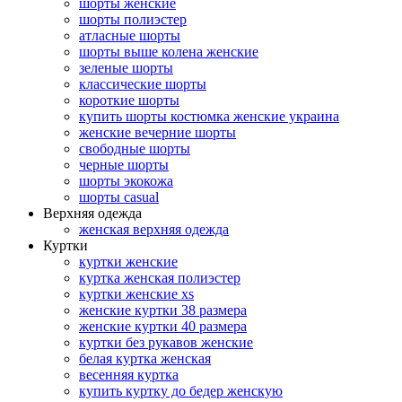
шорты женские
шорты полиэстер
атласные шорты
шорты выше колена женские
зеленые шорты
классические шорты
короткие шорты
купить шорты костюмка женские украина
женские вечерние шорты
свободные шорты
черные шорты
шорты экокожа
шорты casual
Верхняя одежда
женская верхняя одежда
Куртки
куртки женские
куртка женская полиэстер
куртки женские xs
женские куртки 38 размера
женские куртки 40 размера
куртки без рукавов женские
белая куртка женская
весенняя куртка
купить куртку до бедер женскую