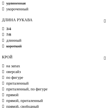
удлиненная
укороченный
ДЛИНА РУКАВА
3/4
7/8
длинный
короткий
КРОЙ
на запах
оверсайз
по фигуре
приталенный
приталенный, по фигуре
прямой
прямой, приталенный
прямой, свободный