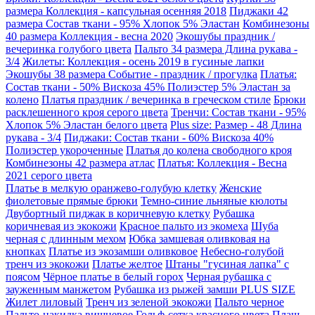
размера Коллекция - капсульная осенняя 2018
Пиджаки 42
размера Состав ткани - 95% Хлопок 5% Эластан
Комбинезоны
40 размера Коллекция - весна 2020
Экошубы праздник /
вечеринка голубого цвета
Пальто 34 размера Длина рукава -
3/4
Жилеты: Коллекция - осень 2019 в гусиные лапки
Экошубы 38 размера Событие - праздник / прогулка
Платья:
Состав ткани - 50% Вискоза 45% Полиэстер 5% Эластан за
колено
Платья праздник / вечеринка в греческом стиле
Брюки
расклешенного кроя серого цвета
Тренчи: Состав ткани - 95%
Хлопок 5% Эластан белого цвета
Plus size: Размер - 48 Длина
рукава - 3/4
Пиджаки: Состав ткани - 60% Вискоза 40%
Полиэстер укороченные
Платья до колена свободного кроя
Комбинезоны 42 размера атлас
Платья: Коллекция - Весна
2021 серого цвета
Платье в мелкую оранжево-голубую клетку
Женские
фиолетовые прямые брюки
Темно-синие льняные кюлоты
Двубортный пиджак в коричневую клетку
Рубашка
коричневая из экокожи
Красное пальто из экомеха
Шуба
черная с длинным мехом
Юбка замшевая оливковая на
кнопках
Платье из экозамши оливковое
Небесно-голубой
тренч из экокожи
Платье желтое
Штаны "гусиная лапка" с
поясом
Чёрное платье в белый горох
Черная рубашка с
зауженным манжетом
Рубашка из рыжей замши PLUS SIZE
Жилет лиловый
Тренч из зеленой экокожи
Пальто черное
Пальто-накидка вишневое
Гольф-сетка красного цвета
Плащ