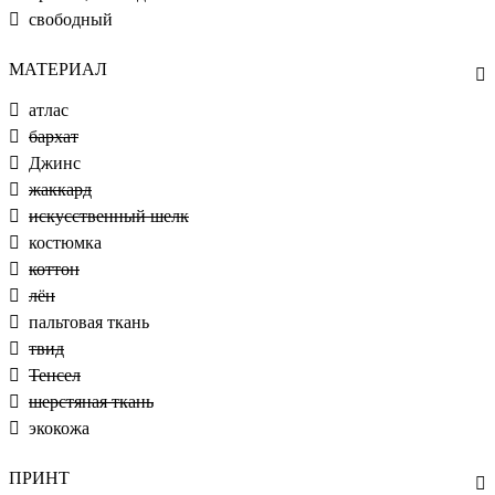
свободный
МАТЕРИАЛ
атлас
бархат
Джинс
жаккард
искусственный шелк
костюмка
коттон
лён
пальтовая ткань
твид
Тенсел
шерстяная ткань
экокожа
ПРИНТ