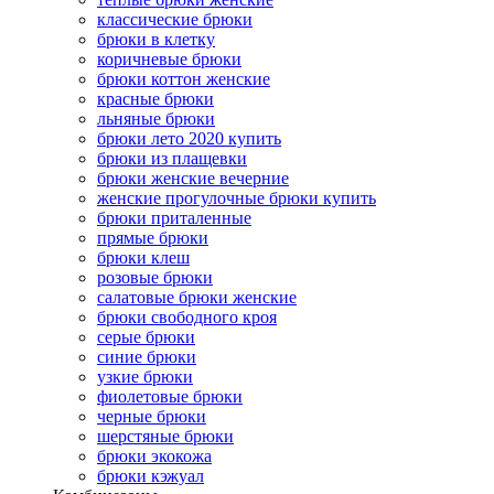
классические брюки
брюки в клетку
коричневые брюки
брюки коттон женские
красные брюки
льняные брюки
брюки лето 2020 купить
брюки из плащевки
брюки женские вечерние
женские прогулочные брюки купить
брюки приталенные
прямые брюки
брюки клеш
розовые брюки
салатовые брюки женские
брюки свободного кроя
серые брюки
синие брюки
узкие брюки
фиолетовые брюки
черные брюки
шерстяные брюки
брюки экокожа
брюки кэжуал