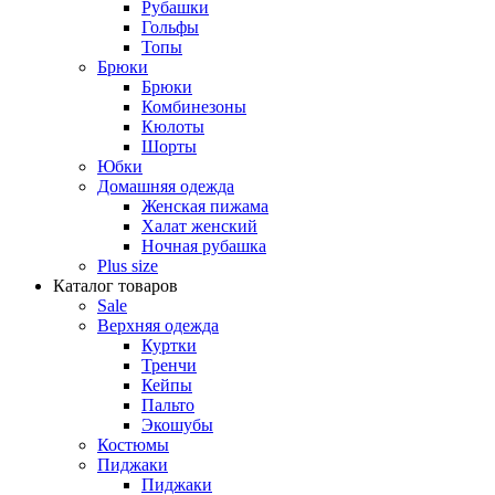
Рубашки
Гольфы
Топы
Брюки
Брюки
Комбинезоны
Кюлоты
Шорты
Юбки
Домашняя одежда
Женская пижама
Халат женский
Ночная рубашка
Plus size
Каталог товаров
Sale
Верхняя одежда
Куртки
Тренчи
Кейпы
Пальто
Экошубы
Костюмы
Пиджаки
Пиджаки