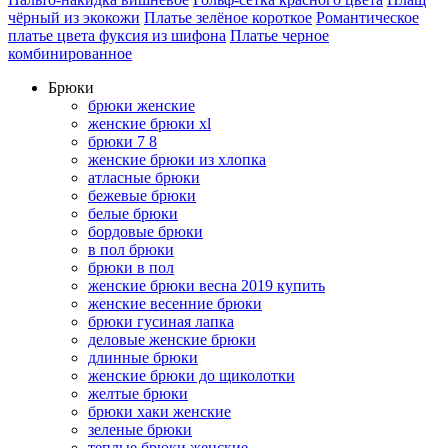
чёрный из экокожи
Платье зелёное короткое
Романтическое
платье цвета фуксия из шифона
Платье черное
комбинированное
Брюки
брюки женские
женские брюки xl
брюки 7 8
женские брюки из хлопка
атласные брюки
бежевые брюки
белые брюки
бордовые брюки
в пол брюки
брюки в пол
женские брюки весна 2019 купить
женские весенние брюки
брюки гусиная лапка
деловые женские брюки
длинные брюки
женские брюки до щиколотки
желтые брюки
брюки хаки женские
зеленые брюки
теплые брюки женские