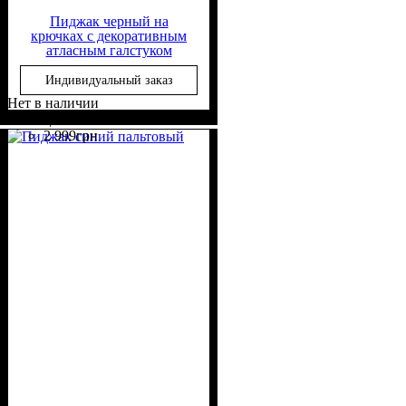
Пиджак черный на
крючках с декоративным
атласным галстуком
Индивидуальный заказ
Нет в наличии
Состав ткани
Крой
Длина рукава
Стиль
: приталенный
: casual
: 65%
: длинный
цена
Вискоза, 35% Полиэстер
2 999
грн