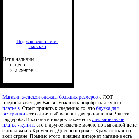
Пиджак зеленый из
экокожи
Нет в наличии
цена
2 299
грн
Состав ткани
Крой
Длина
Длина рукава
Стиль
: приталенный
: классическая
: классический
: 100%
: длинный
Полиэстер
Магазин женской одежды больших размеров
а ЛОТ
предоставляет для Вас возможность подобрать и купить
платье s
. Стоит принять к сведению то, что
блузка для
вечеринки
- это отличный вариант для дополнения Вашего
гардероба. В каталоге товаров также есть
стильное белое
платье - купить
это и другое изделие можно по выгодной цене
с доставкой в Кременчуг, Днепропетровск, Краматорск и по
всей стране. Помимо этого, в нашем интернет-магазине есть