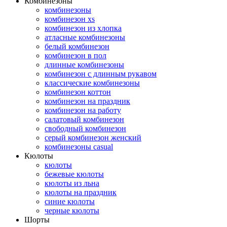
Комбинезоны
комбинезоны
комбинезон xs
комбинезон из хлопка
атласные комбинезоны
белый комбинезон
комбинезон в пол
длинные комбинезоны
комбинезон с длинным рукавом
классические комбинезоны
комбинезон коттон
комбинезон на праздник
комбинезон на работу
салатовый комбинезон
свободный комбинезон
серый комбинезон женский
комбинезоны casual
Кюлоты
кюлоты
бежевые кюлоты
кюлоты из льна
кюлоты на праздник
синие кюлоты
черные кюлоты
Шорты