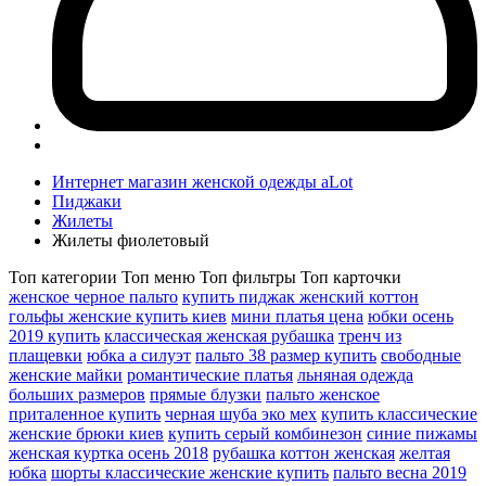
Интернет магазин женской одежды aLot
Пиджаки
Жилеты
Жилеты фиолетовый
Топ категории
Топ меню
Топ фильтры
Топ карточки
женское черное пальто
купить пиджак женский коттон
гольфы женские купить киев
мини платья цена
юбки осень
2019 купить
классическая женская рубашка
тренч из
плащевки
юбка а силуэт
пальто 38 размер купить
свободные
женские майки
романтические платья
льняная одежда
больших размеров
прямые блузки
пальто женское
приталенное купить
черная шуба эко мех
купить классические
женские брюки киев
купить серый комбинезон
синие пижамы
женская куртка осень 2018
рубашка коттон женская
желтая
юбка
шорты классические женские купить
пальто весна 2019