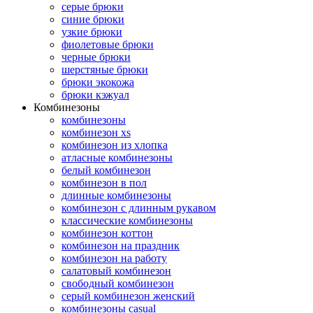
серые брюки
синие брюки
узкие брюки
фиолетовые брюки
черные брюки
шерстяные брюки
брюки экокожа
брюки кэжуал
Комбинезоны
комбинезоны
комбинезон xs
комбинезон из хлопка
атласные комбинезоны
белый комбинезон
комбинезон в пол
длинные комбинезоны
комбинезон с длинным рукавом
классические комбинезоны
комбинезон коттон
комбинезон на праздник
комбинезон на работу
салатовый комбинезон
свободный комбинезон
серый комбинезон женский
комбинезоны casual