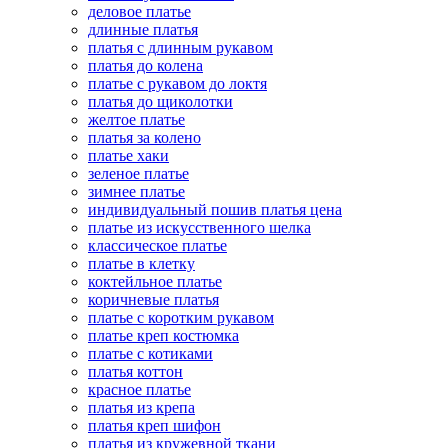
деловое платье
длинные платья
платья с длинным рукавом
платья до колена
платье с рукавом до локтя
платья до щиколотки
желтое платье
платья за колено
платье хаки
зеленое платье
зимнее платье
индивидуальный пошив платья цена
платье из искусственного шелка
классическое платье
платье в клетку
коктейльное платье
коричневые платья
платье с коротким рукавом
платье креп костюмка
платье с котиками
платья коттон
красное платье
платья из крепа
платья креп шифон
платья из кружевной ткани