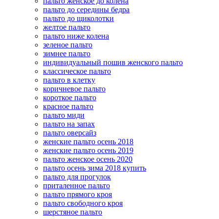
пальто женское до колена
пальто до середины бедра
пальто до щиколотки
желтое пальто
пальто ниже колена
зеленое пальто
зимнее пальто
индивидуальный пошив женского пальто
классическое пальто
пальто в клетку
коричневое пальто
короткое пальто
красное пальто
пальто миди
пальто на запах
пальто оверсайз
женские пальто осень 2018
женские пальто осень 2019
пальто женское осень 2020
пальто осень зима 2018 купить
пальто для прогулок
приталенное пальто
пальто прямого кроя
пальто свободного кроя
шерстяное пальто