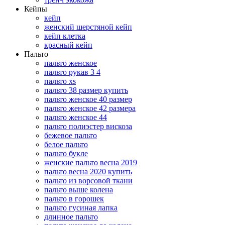
Кейпы
кейп
женский шерстяной кейп
кейп клетка
красный кейп
Пальто
пальто женское
пальто рукав 3 4
пальто xs
пальто 38 размер купить
пальто женское 40 размер
пальто женское 42 размера
пальто женское 44
пальто полиэстер вискоза
бежевое пальто
белое пальто
пальто букле
женские пальто весна 2019
пальто весна 2020 купить
пальто из ворсовой ткани
пальто выше колена
пальто в горошек
пальто гусиная лапка
длинное пальто