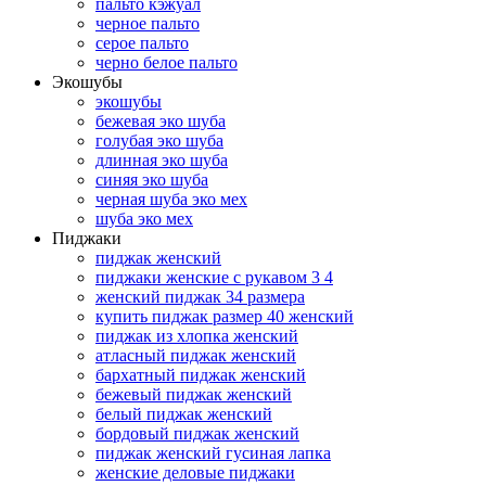
пальто кэжуал
черное пальто
серое пальто
черно белое пальто
Экошубы
экошубы
бежевая эко шуба
голубая эко шуба
длинная эко шуба
синяя эко шуба
черная шуба эко мех
шуба эко мех
Пиджаки
пиджак женский
пиджаки женские с рукавом 3 4
женский пиджак 34 размера
купить пиджак размер 40 женский
пиджак из хлопка женский
атласный пиджак женский
бархатный пиджак женский
бежевый пиджак женский
белый пиджак женский
бордовый пиджак женский
пиджак женский гусиная лапка
женские деловые пиджаки