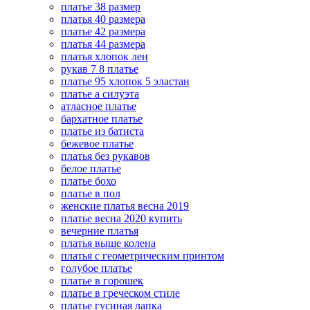
платье 38 размер
платья 40 размера
платье 42 размера
платья 44 размера
платья хлопок лен
рукав 7 8 платье
платье 95 хлопок 5 эластан
платье а силуэта
атласное платье
бархатное платье
платье из батиста
бежевое платье
платья без рукавов
белое платье
платье бохо
платье в пол
женские платья весна 2019
платье весна 2020 купить
вечерние платья
платья выше колена
платья с геометрическим принтом
голубое платье
платье в горошек
платье в греческом стиле
платье гусиная лапка