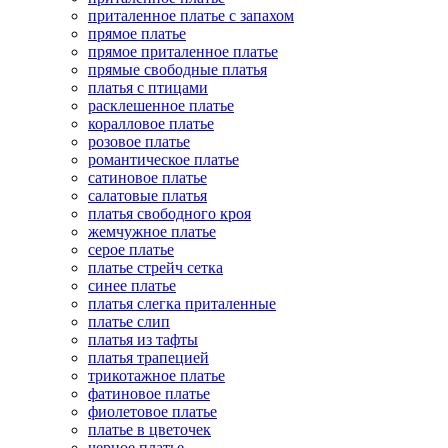
приталенное платье с запахом
прямое платье
прямое приталенное платье
прямые свободные платья
платья с птицами
расклешенное платье
коралловое платье
розовое платье
романтическое платье
сатиновое платье
салатовые платья
платья свободного кроя
жемчужное платье
серое платье
платье стрейч сетка
синее платье
платья слегка приталенные
платье слип
платья из тафты
платья трапецией
трикотажное платье
фатиновое платье
фиолетовое платье
платье в цветочек
черное платье