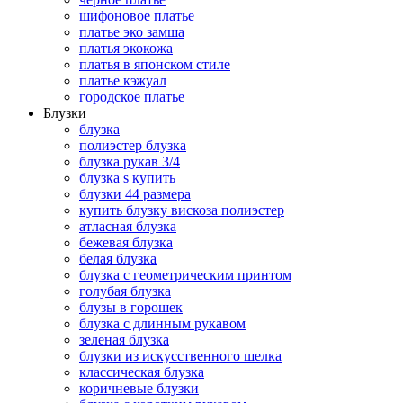
шифоновое платье
платье эко замша
платья экокожа
платья в японском стиле
платье кэжуал
городское платье
Блузки
блузка
полиэстер блузка
блузка рукав 3/4
блузка s купить
блузки 44 размера
купить блузку вискоза полиэстер
атласная блузка
бежевая блузка
белая блузка
блузка с геометрическим принтом
голубая блузка
блузы в горошек
блузка с длинным рукавом
зеленая блузка
блузки из искусственного шелка
классическая блузка
коричневые блузки