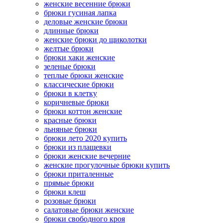
женские весенние брюки
брюки гусиная лапка
деловые женские брюки
длинные брюки
женские брюки до щиколотки
желтые брюки
брюки хаки женские
зеленые брюки
теплые брюки женские
классические брюки
брюки в клетку
коричневые брюки
брюки коттон женские
красные брюки
льняные брюки
брюки лето 2020 купить
брюки из плащевки
брюки женские вечерние
женские прогулочные брюки купить
брюки приталенные
прямые брюки
брюки клеш
розовые брюки
салатовые брюки женские
брюки свободного кроя