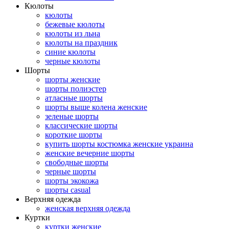
Кюлоты
кюлоты
бежевые кюлоты
кюлоты из льна
кюлоты на праздник
синие кюлоты
черные кюлоты
Шорты
шорты женские
шорты полиэстер
атласные шорты
шорты выше колена женские
зеленые шорты
классические шорты
короткие шорты
купить шорты костюмка женские украина
женские вечерние шорты
свободные шорты
черные шорты
шорты экокожа
шорты casual
Верхняя одежда
женская верхняя одежда
Куртки
куртки женские