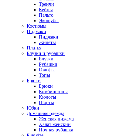
Тренчи
Кейпы
Пальто
Экошубы
Костюмы
Пиджаки
Пиджаки
Жилеты
Платья
Блузки и рубашки
Блузки
Рубашки
Гольфы
Топы
Брюки
Брюки
Комбинезоны
Кюлоты
Шорты
Юбки
Домашняя одежда
Женская пижама
Халат женский
Ночная рубашка
Plus size