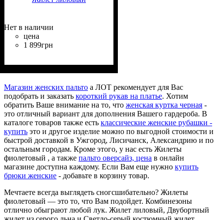
Нет в наличии
цена
1 899
грн
Крой
Длина
Длина рукава
Стиль
: прямой
: до бедра
: классический
: без рукава
Магазин женских пальто
а ЛОТ рекомендует для Вас
подобрать и заказать
короткий рукав на платье
. Хотим
обратить Ваше внимание на то, что
женская куртка черная
-
это отличный вариант для дополнения Вашего гардероба. В
каталоге товаров также есть
классические женские рубашки -
купить
это и другое изделие можно по выгодной стоимости и
быстрой доставкой в Ужгород, Лисичанск, Александрию и по
остальным городам. Кроме этого, у нас есть Жилеты
фиолетовый , а также
пальто оверсайз, цена
в онлайн
магазине доступна каждому. Если Вам еще нужно
купить
брюки женские
- добавьте в корзину товар.
Мечтаете всегда выглядеть сногсшибательно? Жилеты
фиолетовый — это то, что Вам подойдет. Комбинезоны
отлично обыграют любой лук. Жилет лиловый, Двубортный
жилет из серого льна и Светло-серый костюмный жилет