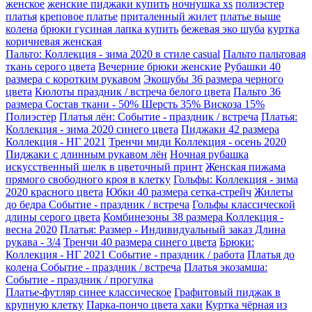
женское
женские пиджаки купить
ночнушка xs
полиэстер
платья
креповое платье
приталенный жилет
платье выше
колена
брюки гусиная лапка купить
бежевая эко шуба
куртка
коричневая женская
Пальто: Коллекция - зима 2020 в стиле casual
Пальто пальтовая
ткань серого цвета
Вечерние брюки женские
Рубашки 40
размера с коротким рукавом
Экошубы 36 размера черного
цвета
Кюлоты праздник / встреча белого цвета
Пальто 36
размера Состав ткани - 50% Шерсть 35% Вискоза 15%
Полиэстер
Платья лён: Событие - праздник / встреча
Платья:
Коллекция - зима 2020 синего цвета
Пиджаки 42 размера
Коллекция - НГ 2021
Тренчи миди Коллекция - осень 2020
Пиджаки с длинным рукавом лён
Ночная рубашка
искусственный шелк в цветочный принт
Женская пижама
прямого свободного кроя в клетку
Гольфы: Коллекция - зима
2020 красного цвета
Юбки 40 размера сетка-стрейч
Жилеты
до бедра Событие - праздник / встреча
Гольфы классической
длины серого цвета
Комбинезоны 38 размера Коллекция -
весна 2020
Платья: Размер - Индивидуальный заказ Длина
рукава - 3/4
Тренчи 40 размера синего цвета
Брюки:
Коллекция - НГ 2021 Событие - праздник / работа
Платья до
колена Событие - праздник / встреча
Платья экозамша:
Событие - праздник / прогулка
Платье-футляр синее классическое
Графитовый пиджак в
крупную клетку
Парка-пончо цвета хаки
Куртка чёрная из