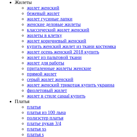
Жилеты
жилет женский
бежевый жилет
жилет гусиные лапки
женские деловые жилеты
классический жилет женский
жилеты в клетку
жилет коричневый женский
купить женский жилет из ткани костюмка
жилет осень женский 2018 купить
жилет из пальтовой ткани
жилет для работы
приталенные жилеты женские
прямой жилет
серый жилет женский
жилет женский трикотаж купить украина
фиолетовый жилет
жилет в стиле casual купить
Платья
платья
платья из 100 льна
полиэстер платья
платье рукав 3/4
платья xs
платья s