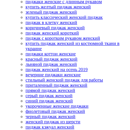
пиджаки женские с длинным рукавом
купить желтый пиджак женский
зеленый пиджак женский
купить классический женский пиджак
пиджак в клетку женский
коричневый пиджак женский
пиджак женский короткий
пиджак с коротким рукавом женский
купить пиджак женский из костюмной ткани в
украине
пиджаки коттон женские
красный пиджак женский
льняной пиджак женский
пиджак женский на осень 2019
вечерние пиджаки женские
стильный женский пиджак для работы
приталенный пиджак женский
прямой пиджак женский
серый пиджак женский
синий пиджак женский
укороченные женские пиджаки
фиолетовый пиджак женский
черный пиджак женский
женский пиджак из шерсти
пиджак кэжуал женский