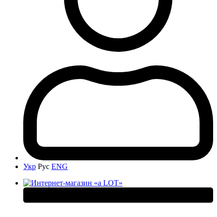
Укр
Рус
ENG