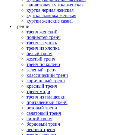
фиолетовая куртка женская
куртка черная женская
куртка экокожа женская
куртки женские casual
Тренчи
тренч женский
полиэстер тренч
тренч s купить
тренч из хлопка
белый тренч
желтый тренч
тренч по колено
зеленый тренч
классический тренч
коричневый тренч
красный тренч
тренч миди
тренч из плащевки
приталенный тренч
розовый тренч
салатовый тренч
синий тренч
бордовый тренч
черный тренч
тренч экокожа