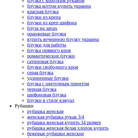
блузка с коротким рукавом
блузка коттон купить украина
красная блузка
блузки из крепа
блузки из креп шифона
блуза на запах
оранжевые блузки
купить вечернюю блузку украина
блузки для работы
блузка прямого кроя
романтические блузки
сатиновая блузка
блузки свободного кроя
серая блузка
удлиненные блузки
блузка с цветочным принтом
черная блузка
шифоновая блузка
блузки в стиле кэжуал
Рубашки
рубашка женская
женская рубашка рукав 3/4
рубашка женская купить 34 размер
рубашка женская белая хлопок купить
бежевые рубашки женские