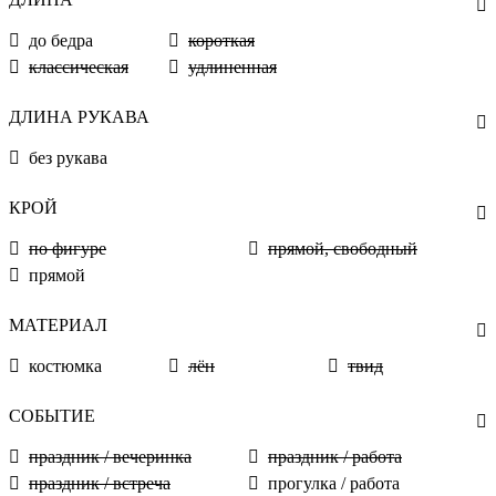
до бедра
короткая
классическая
удлиненная
ДЛИНА РУКАВА
без рукава
КРОЙ
по фигуре
прямой, свободный
прямой
МАТЕРИАЛ
костюмка
лён
твид
СОБЫТИЕ
праздник / вечеринка
праздник / работа
праздник / встреча
прогулка / работа