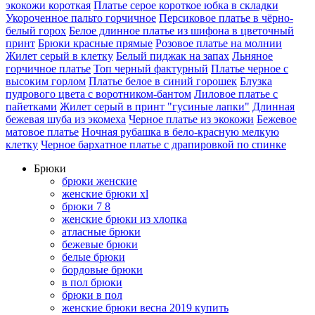
экокожи короткая
Платье серое короткое юбка в складки
Укороченное пальто горчичное
Персиковое платье в чёрно-
белый горох
Белое длинное платье из шифона в цветочный
принт
Брюки красные прямые
Розовое платье на молнии
Жилет серый в клетку
Белый пиджак на запах
Льняное
горчичное платье
Топ черный фактурный
Платье черное с
высоким горлом
Платье белое в синий горошек
Блузка
пудрового цвета с воротником-бантом
Лиловое платье с
пайетками
Жилет серый в принт "гусиные лапки"
Длинная
бежевая шуба из экомеха
Черное платье из экокожи
Бежевое
матовое платье
Ночная рубашка в бело-красную мелкую
клетку
Черное бархатное платье c драпировкой по спинке
Брюки
брюки женские
женские брюки xl
брюки 7 8
женские брюки из хлопка
атласные брюки
бежевые брюки
белые брюки
бордовые брюки
в пол брюки
брюки в пол
женские брюки весна 2019 купить