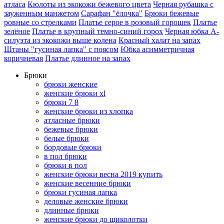
атласа
Кюлоты из экокожи бежевого цвета
Черная рубашка с
зауженным манжетом
Сарафан "ёлочка"
Брюки бежевые
ровные со стрелками
Платье серое в розовый горошек
Платье
зелёное
Платье в крупный темно-синий горох
Черная юбка А-
силуэта из экокожи выше колена
Красный халат на запах
Штаны "гусиная лапка" с поясом
Юбка асимметричная
коричневая
Платье длинное на запах
Брюки
брюки женские
женские брюки xl
брюки 7 8
женские брюки из хлопка
атласные брюки
бежевые брюки
белые брюки
бордовые брюки
в пол брюки
брюки в пол
женские брюки весна 2019 купить
женские весенние брюки
брюки гусиная лапка
деловые женские брюки
длинные брюки
женские брюки до щиколотки