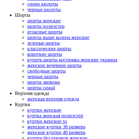
синие кюлоты
черные кюлоты
Шорты
шорты женские
шорты полиэстер
атласные шорты
шорты выше колена женские
зеленые шорты
классические шорты
короткие шорты
купить шорты костюмка женские украина
женские вечерние шорты
свободные шорты
черные шорты
шорты экокожа
шорты casual
Верхняя одежда
женская верхняя одежда
Куртки
куртки женские
куртка женская полиэстер
куртки женские xs
женские куртки 38 размера
женские куртки 40 размера
куртки без рукавов женские