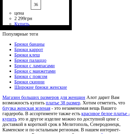
36
цена
2 299
грн
Купить
Состав ткани
Крой
Длина
Стиль
: приталенный
: длинные
: casual
: 100%
Полиэстер
Популярные теги
Брюки бананы
Брюки каррот
Брюки клеш
Брюки палаццо
Брюки с лампасами
Брюки с манжетами
Брюки с поясом
Брюки скинни
Широкие брюки женские
Магазин больших размеров для женщин
Алот дарит Вам
возможность купить
платье 38 размер
. Хотим отметить, что
блузка женская зеленая
- это незаменимая вещь Вашего
гардероба. В ассортименте также есть
красивое белое платье -
купить
это и другое изделие можно по доступной цене с
доставкой в короткий срок в Мелитополь, Северодонецк,
Каменское и по остальным регионам. В нашем интернет-