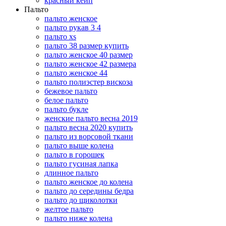
красный кейп
Пальто
пальто женское
пальто рукав 3 4
пальто xs
пальто 38 размер купить
пальто женское 40 размер
пальто женское 42 размера
пальто женское 44
пальто полиэстер вискоза
бежевое пальто
белое пальто
пальто букле
женские пальто весна 2019
пальто весна 2020 купить
пальто из ворсовой ткани
пальто выше колена
пальто в горошек
пальто гусиная лапка
длинное пальто
пальто женское до колена
пальто до середины бедра
пальто до щиколотки
желтое пальто
пальто ниже колена