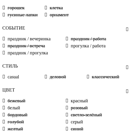
горошек
клетка
гусиные лапки
орнамент
СОБЫТИЕ
праздник / вечеринка
праздник / работа
праздник / встреча
прогулка / работа
праздник / прогулка
СТИЛЬ
casual
деловой
классический
ЦВЕТ
бежевый
красный
белый
розовый
бордовый
светло-зелёный
голубой
серый
желтый
синий