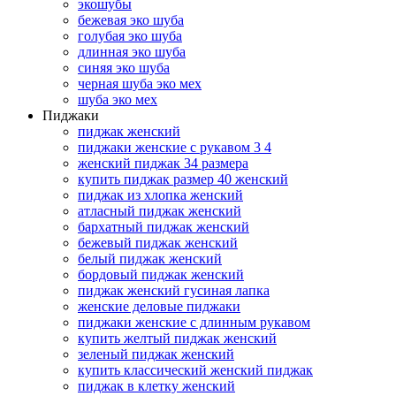
экошубы
бежевая эко шуба
голубая эко шуба
длинная эко шуба
синяя эко шуба
черная шуба эко мех
шуба эко мех
Пиджаки
пиджак женский
пиджаки женские с рукавом 3 4
женский пиджак 34 размера
купить пиджак размер 40 женский
пиджак из хлопка женский
атласный пиджак женский
бархатный пиджак женский
бежевый пиджак женский
белый пиджак женский
бордовый пиджак женский
пиджак женский гусиная лапка
женские деловые пиджаки
пиджаки женские с длинным рукавом
купить желтый пиджак женский
зеленый пиджак женский
купить классический женский пиджак
пиджак в клетку женский