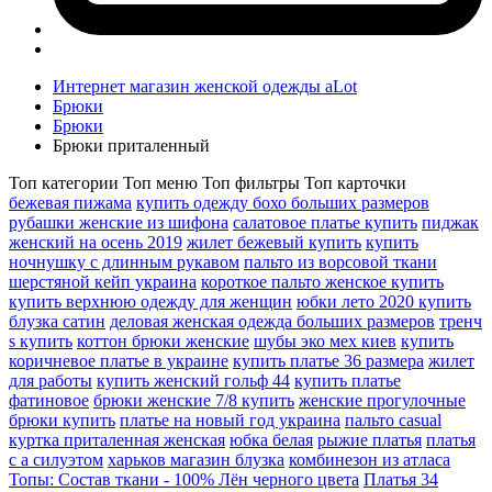
Интернет магазин женской одежды aLot
Брюки
Брюки
Брюки приталенный
Топ категории
Топ меню
Топ фильтры
Топ карточки
бежевая пижама
купить одежду бохо больших размеров
рубашки женские из шифона
салатовое платье купить
пиджак
женский на осень 2019
жилет бежевый купить
купить
ночнушку с длинным рукавом
пальто из ворсовой ткани
шерстяной кейп украина
короткое пальто женское купить
купить верхнюю одежду для женщин
юбки лето 2020 купить
блузка сатин
деловая женская одежда больших размеров
тренч
s купить
коттон брюки женские
шубы эко мех киев
купить
коричневое платье в украине
купить платье 36 размера
жилет
для работы
купить женский гольф 44
купить платье
фатиновое
брюки женские 7/8 купить
женские прогулочные
брюки купить
платье на новый год украина
пальто casual
куртка приталенная женская
юбка белая
рыжие платья
платья
с а силуэтом
харьков магазин блузка
комбинезон из атласа
Топы: Состав ткани - 100% Лён черного цвета
Платья 34