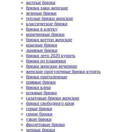
желтые брюки
брюки хаки женские
зеленые брюки
теплые брюки женские
классические брюки
брюки в клетку
коричневые брюки
брюки коттон женские
красные брюки
льняные брюки
брюки лето 2020 купить
брюки из плащевки
брюки женские вечерние
женские прогулочные брюки купить
брюки приталенные
прямые брюки
брюки клеш
розовые брюки
салатовые брюки женские
брюки свободного кроя
серые брюки
синие брюки
узкие брюки
фиолетовые брюки
черные брюки