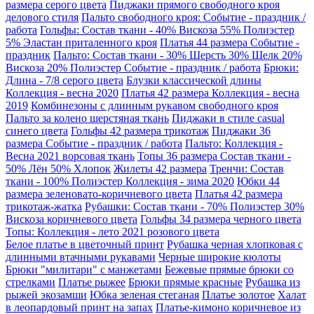
размера серого цвета
Пиджаки прямого свободного кроя
делового стиля
Пальто свободного кроя: Событие - праздник /
работа
Гольфы: Состав ткани - 40% Вискоза 55% Полиэстер
5% Эластан приталенного кроя
Платья 44 размера Событие -
праздник
Пальто: Состав ткани - 30% Шерсть 30% Шелк 20%
Вискоза 20% Полиэстер Событие - праздник / работа
Брюки:
Длина - 7/8 серого цвета
Блузки классической длины
Коллекция - весна 2020
Платья 42 размера Коллекция - весна
2019
Комбинезоны с длинным рукавом свободного кроя
Пальто за колено шерстяная ткань
Пиджаки в стиле casual
синего цвета
Гольфы 42 размера трикотаж
Пиджаки 36
размера Событие - праздник / работа
Пальто: Коллекция -
Весна 2021 ворсовая ткань
Топы 36 размера Состав ткани -
50% Лён 50% Хлопок
Жилеты 42 размера
Тренчи: Состав
ткани - 100% Полиэстер Коллекция - зима 2020
Юбки 44
размера зеленовато-коричневого цвета
Платья 42 размера
трикотаж-жатка
Рубашки: Состав ткани - 70% Полиэстер 30%
Вискоза коричневого цвета
Гольфы 34 размера черного цвета
Топы: Коллекция - лето 2021 розового цвета
Белое платье в цветочный принт
Рубашка черная хлопковая с
длинными втачными рукавами
Черные широкие кюлоты
Брюки "милитари" с манжетами
Бежевые прямые брюки со
стрелками
Платье рыжее
Брюки прямые красные
Рубашка из
рыжей экозамши
Юбка зеленая стеганая
Платье золотое
Халат
в леопардовый принт на запах
Платье-кимоно коричневое из