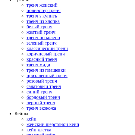
тренч женский
полиэстер тренч
тренч s купить
тренч из хлопка
белый тренч
желтый тренч
тренч по колено
зеленый тренч
классический тренч
коричневый тренч
красный тренч
тренч миди
тренч из плащевки
приталенный тренч
розовый тренч
салатовый тренч
синий тренч
бордовый тренч
черный тренч
тренч экокожа
Кейпы
кейп
женский шерстяной кейп
кейп клетка