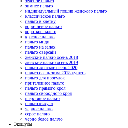
зеленое пальто
зимнее пальто
индивидуальный пошив женского пальто
классическое пальто
пальто в клетку
коричневое пальто
короткое пальто
красное пальто
пальто миди
пальто на запах
пальто оверсайз
женские пальто осень 2018
женские пальто осень 2019
пальто женское осень 2020
пальто осень зима 2018 купить
пальто для прогулок
приталенное пальто
пальто прямого кроя
пальто свободного кроя
шерстяное пальто
пальто кэжуал
черное пальто
серое пальто
черно белое пальто
Экошубы