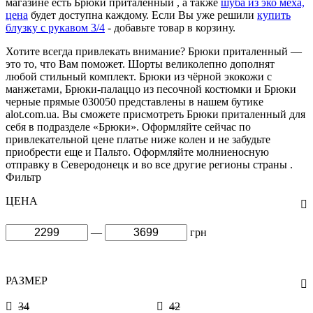
магазине есть Брюки приталенный , а также
шуба из эко меха,
цена
будет доступна каждому. Если Вы уже решили
купить
блузку с рукавом 3/4
- добавьте товар в корзину.
Хотите всегда привлекать внимание? Брюки приталенный —
это то, что Вам поможет. Шорты великолепно дополнят
любой стильный комплект. Брюки из чёрной экокожи с
манжетами, Брюки-палаццо из песочной костюмки и Брюки
черные прямые 030050 представлены в нашем бутике
alot.com.ua. Вы сможете присмотреть Брюки приталенный для
себя в подразделе «Брюки». Оформляйте сейчас по
привлекательной цене платье ниже колен и не забудьте
приобрести еще и Пальто. Оформляйте молниеносную
отправку в Северодонецк и во все другие регионы страны .
Фильтр
ЦЕНА
—
грн
РАЗМЕР
34
42