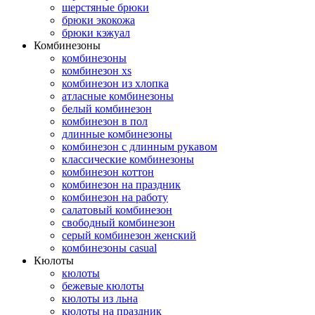
шерстяные брюки
брюки экокожа
брюки кэжуал
Комбинезоны
комбинезоны
комбинезон xs
комбинезон из хлопка
атласные комбинезоны
белый комбинезон
комбинезон в пол
длинные комбинезоны
комбинезон с длинным рукавом
классические комбинезоны
комбинезон коттон
комбинезон на праздник
комбинезон на работу
салатовый комбинезон
свободный комбинезон
серый комбинезон женский
комбинезоны casual
Кюлоты
кюлоты
бежевые кюлоты
кюлоты из льна
кюлоты на праздник