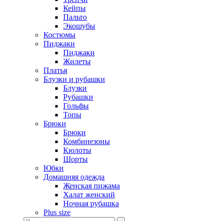
Кейпы
Пальто
Экошубы
Костюмы
Пиджаки
Пиджаки
Жилеты
Платья
Блузки и рубашки
Блузки
Рубашки
Гольфы
Топы
Брюки
Брюки
Комбинезоны
Кюлоты
Шорты
Юбки
Домашняя одежда
Женская пижама
Халат женский
Ночная рубашка
Plus size