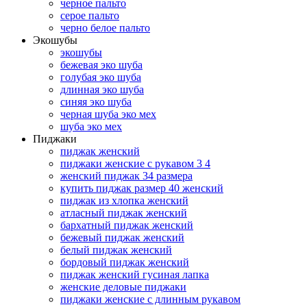
черное пальто
серое пальто
черно белое пальто
Экошубы
экошубы
бежевая эко шуба
голубая эко шуба
длинная эко шуба
синяя эко шуба
черная шуба эко мех
шуба эко мех
Пиджаки
пиджак женский
пиджаки женские с рукавом 3 4
женский пиджак 34 размера
купить пиджак размер 40 женский
пиджак из хлопка женский
атласный пиджак женский
бархатный пиджак женский
бежевый пиджак женский
белый пиджак женский
бордовый пиджак женский
пиджак женский гусиная лапка
женские деловые пиджаки
пиджаки женские с длинным рукавом