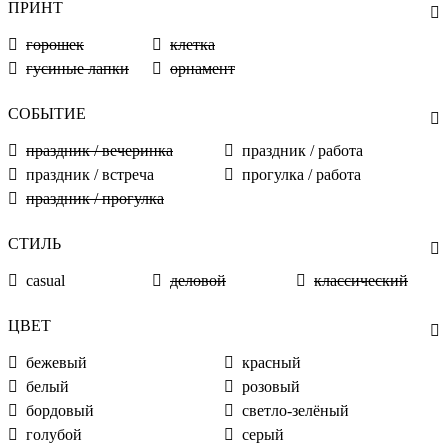
ПРИНТ
горошек
клетка
гусиные лапки
орнамент
СОБЫТИЕ
праздник / вечеринка
праздник / работа
праздник / встреча
прогулка / работа
праздник / прогулка
СТИЛЬ
casual
деловой
классический
ЦВЕТ
бежевый
красный
белый
розовый
бордовый
светло-зелёный
голубой
серый