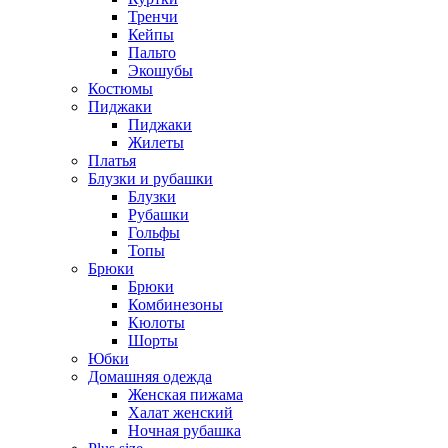
Тренчи
Кейпы
Пальто
Экошубы
Костюмы
Пиджаки
Пиджаки
Жилеты
Платья
Блузки и рубашки
Блузки
Рубашки
Гольфы
Топы
Брюки
Брюки
Комбинезоны
Кюлоты
Шорты
Юбки
Домашняя одежда
Женская пижама
Халат женский
Ночная рубашка