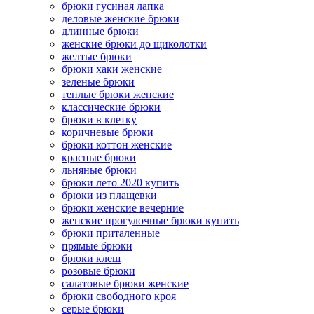
брюки гусиная лапка
деловые женские брюки
длинные брюки
женские брюки до щиколотки
желтые брюки
брюки хаки женские
зеленые брюки
теплые брюки женские
классические брюки
брюки в клетку
коричневые брюки
брюки коттон женские
красные брюки
льняные брюки
брюки лето 2020 купить
брюки из плащевки
брюки женские вечерние
женские прогулочные брюки купить
брюки приталенные
прямые брюки
брюки клеш
розовые брюки
салатовые брюки женские
брюки свободного кроя
серые брюки