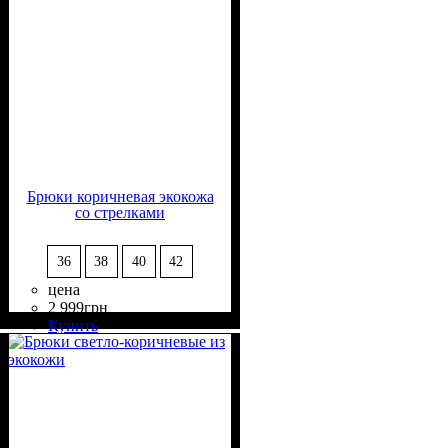
Брюки коричневая экокожа
со стрелками
36
38
40
42
цена
2 999
грн
Состав ткани
Крой
Длина
Стиль
: свободный
: в пол
: casual
: 100%
Купить
Полиэстер