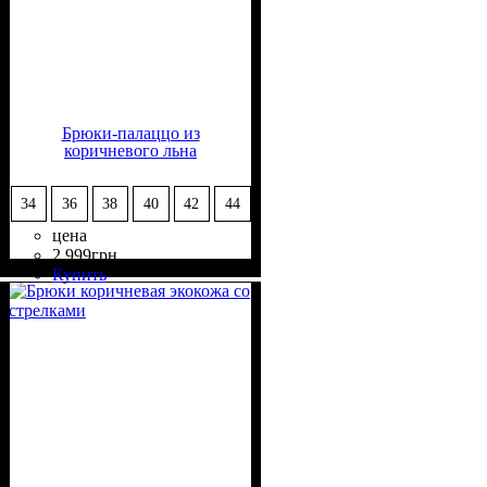
Брюки-палаццо из
коричневого льна
34
36
38
40
42
44
цена
2 999
грн
Состав ткани
Крой
Длина
Стиль
: свободный
: макси
: casual
: 100% Лён
Купить