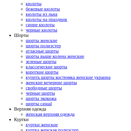
кюлоты
бежевые кюлоты
кюлоты из льна
кюлоты на праздник
синие кюлоты
черные кюлоты
Шорты
шорты женские
шорты полиэстер
атласные шорты
шорты выше колена женские
зеленые шорты
классические шорты
короткие шорты
купить шорты костюмка женские украина
женские вечерние шорты
свободные шорты
черные шорты
шорты экокожа
шорты casual
Верхняя одежда
женская верхняя одежда
Куртки
куртки женские
куртка женская полиэстер