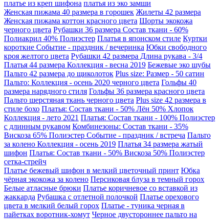
платье из креп шифона
платья из эко замши
Женская пижама 40 размера в горошек
Жилеты 42 размера
Женская пижама коттон красного цвета
Шорты экокожа
черного цвета
Рубашки 36 размера Состав ткани - 60%
Полиакрил 40% Полиэстер
Платья в японском стиле
Куртки
короткие Событие - праздник / вечеринка
Юбки свободного
кроя желтого цвета
Рубашки 42 размера Длина рукава - 3/4
Платья 44 размера Коллекция - весна 2019
Бежевые эко шубы
Пальто 42 размера до щиколоток
Plus size: Размер - 50 сатин
Пальто: Коллекция - осень 2020 черного цвета
Гольфы 40
размера нарядного стиля
Гольфы 36 размера красного цвета
Пальто шерстяная ткань черного цвета
Plus size 42 размера в
стиле бохо
Платья: Состав ткани - 50% Лён 50% Хлопок
Коллекция - лето 2021
Платья: Состав ткани - 100% Полиэстер
с длинным рукавом
Комбинезоны: Состав ткани - 35%
Вискоза 65% Полиэстер Событие - праздник / встреча
Пальто
за колено Коллекция - осень 2019
Платья 34 размера жатый
шифон
Платья: Состав ткани - 50% Вискоза 50% Полиэстер
сетка-стрейч
Платье бежевый шифон в мелкий цветочный принт
Юбка
чёрная экокожа за колено
Персиковая блуза в темный горох
Белые атласные брюки
Платье коричневое со вставкой из
жаккарда
Рубашка с отлетной полочкой
Платье орехового
цвета в мелкий белый горох
Платье - туника черная в
пайетках воротник-хомут
Черное двустороннее пальто на