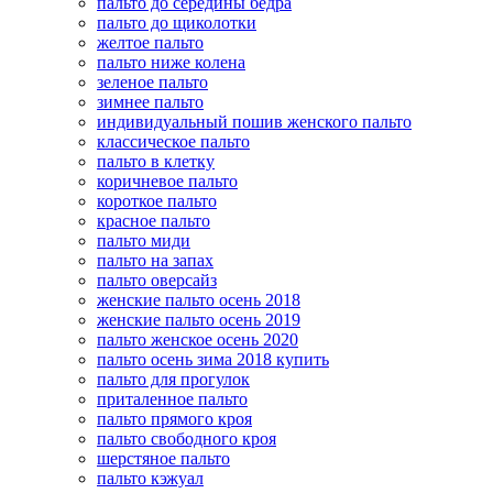
пальто до середины бедра
пальто до щиколотки
желтое пальто
пальто ниже колена
зеленое пальто
зимнее пальто
индивидуальный пошив женского пальто
классическое пальто
пальто в клетку
коричневое пальто
короткое пальто
красное пальто
пальто миди
пальто на запах
пальто оверсайз
женские пальто осень 2018
женские пальто осень 2019
пальто женское осень 2020
пальто осень зима 2018 купить
пальто для прогулок
приталенное пальто
пальто прямого кроя
пальто свободного кроя
шерстяное пальто
пальто кэжуал