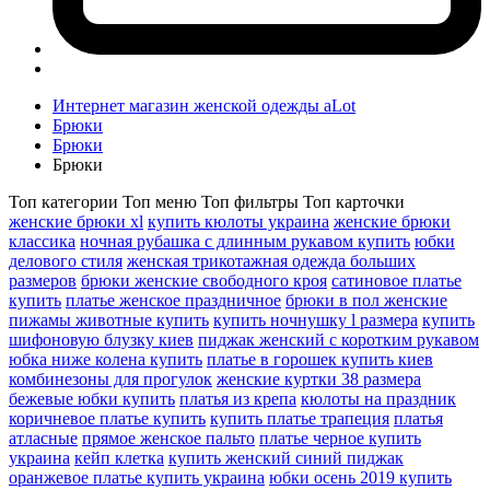
Интернет магазин женской одежды aLot
Брюки
Брюки
Брюки
Топ категории
Топ меню
Топ фильтры
Топ карточки
женские брюки xl
купить кюлоты украина
женские брюки
классика
ночная рубашка с длинным рукавом купить
юбки
делового стиля
женская трикотажная одежда больших
размеров
брюки женские свободного кроя
сатиновое платье
купить
платье женское праздничное
брюки в пол женские
пижамы животные купить
купить ночнушку l размера
купить
шифоновую блузку киев
пиджак женский с коротким рукавом
юбка ниже колена купить
платье в горошек купить киев
комбинезоны для прогулок
женские куртки 38 размера
бежевые юбки купить
платья из крепа
кюлоты на праздник
коричневое платье купить
купить платье трапеция
платья
атласные
прямое женское пальто
платье черное купить
украина
кейп клетка
купить женский синий пиджак
оранжевое платье купить украина
юбки осень 2019 купить