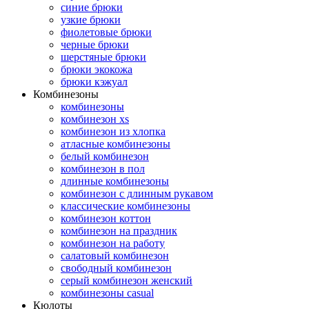
синие брюки
узкие брюки
фиолетовые брюки
черные брюки
шерстяные брюки
брюки экокожа
брюки кэжуал
Комбинезоны
комбинезоны
комбинезон xs
комбинезон из хлопка
атласные комбинезоны
белый комбинезон
комбинезон в пол
длинные комбинезоны
комбинезон с длинным рукавом
классические комбинезоны
комбинезон коттон
комбинезон на праздник
комбинезон на работу
салатовый комбинезон
свободный комбинезон
серый комбинезон женский
комбинезоны casual
Кюлоты