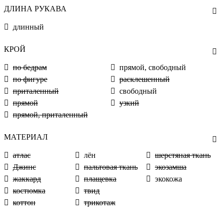
ДЛИНА РУКАВА
длинный
КРОЙ
по бедрам
прямой, свободный
по фигуре
расклешенный
приталенный
свободный
прямой
узкий
прямой, приталенный
МАТЕРИАЛ
атлас
лён
шерстяная ткань
Джинс
пальтовая ткань
экозамша
жаккард
плащевка
экокожа
костюмка
твид
коттон
трикотаж