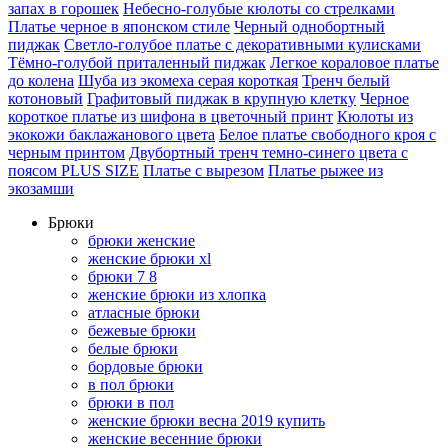
запах в горошек
Небесно-голубые кюлоты со стрелками
Платье черное в японском стиле
Черный однобортный
пиджак
Светло-голубое платье с декоративными кулисками
Тёмно-голубой приталенный пиджак
Легкое кораловое платье
до колена
Шуба из экомеха серая короткая
Тренч белый
котоновый
Графитовый пиджак в крупную клетку
Черное
короткое платье из шифона в цветочный принт
Кюлоты из
экокожи баклажанового цвета
Белое платье свободного кроя с
черным принтом
Двубортный тренч темно-синего цвета с
поясом PLUS SIZE
Платье с вырезом
Платье рыжее из
экозамши
Брюки
брюки женские
женские брюки xl
брюки 7 8
женские брюки из хлопка
атласные брюки
бежевые брюки
белые брюки
бордовые брюки
в пол брюки
брюки в пол
женские брюки весна 2019 купить
женские весенние брюки