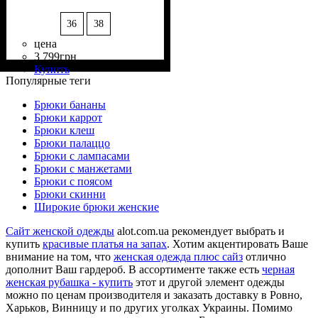
36
38
цена
3 799
грн
Состав ткани
Крой
Длина
Стиль
: прямой, свободный
: в пол
: casual
: 100%
Купить
Полиэстер
Популярные теги
Брюки бананы
Брюки каррот
Брюки клеш
Брюки палаццо
Брюки с лампасами
Брюки с манжетами
Брюки с поясом
Брюки скинни
Широкие брюки женские
Сайт женской одежды
alot.com.ua рекомендует выбрать и
купить
красивые платья на запах
. Хотим акцентировать Ваше
внимание на том, что
женская одежда плюс сайз
отлично
дополнит Ваш гардероб. В ассортименте также есть
черная
женская рубашка - купить
этот и другой элемент одежды
можно по ценам производителя и заказать доставку в Ровно,
Харьков, Винницу и по других уголках Украины. Помимо