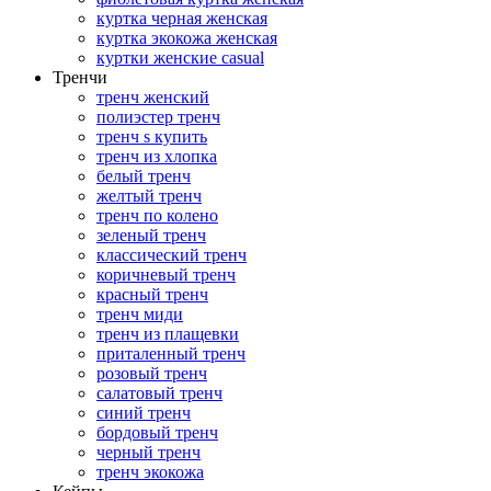
куртка черная женская
куртка экокожа женская
куртки женские casual
Тренчи
тренч женский
полиэстер тренч
тренч s купить
тренч из хлопка
белый тренч
желтый тренч
тренч по колено
зеленый тренч
классический тренч
коричневый тренч
красный тренч
тренч миди
тренч из плащевки
приталенный тренч
розовый тренч
салатовый тренч
синий тренч
бордовый тренч
черный тренч
тренч экокожа