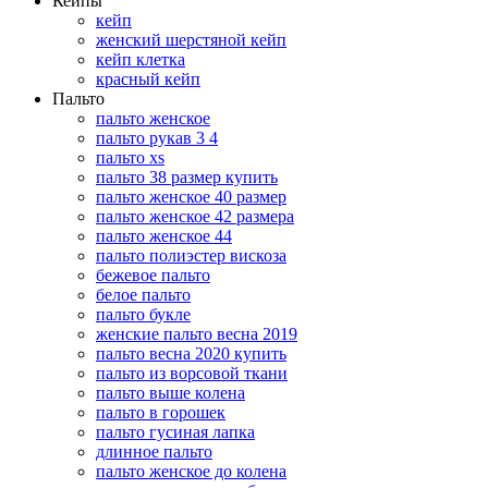
Кейпы
кейп
женский шерстяной кейп
кейп клетка
красный кейп
Пальто
пальто женское
пальто рукав 3 4
пальто xs
пальто 38 размер купить
пальто женское 40 размер
пальто женское 42 размера
пальто женское 44
пальто полиэстер вискоза
бежевое пальто
белое пальто
пальто букле
женские пальто весна 2019
пальто весна 2020 купить
пальто из ворсовой ткани
пальто выше колена
пальто в горошек
пальто гусиная лапка
длинное пальто
пальто женское до колена