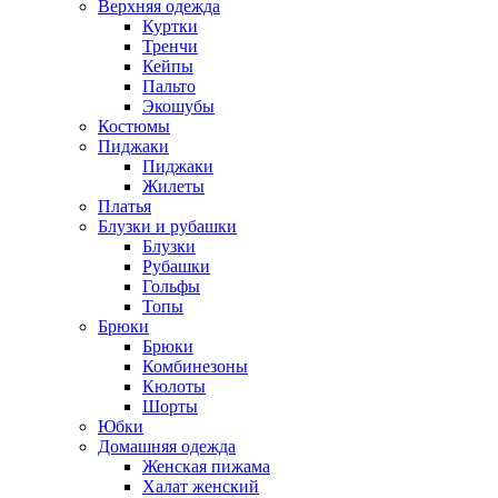
Верхняя одежда
Куртки
Тренчи
Кейпы
Пальто
Экошубы
Костюмы
Пиджаки
Пиджаки
Жилеты
Платья
Блузки и рубашки
Блузки
Рубашки
Гольфы
Топы
Брюки
Брюки
Комбинезоны
Кюлоты
Шорты
Юбки
Домашняя одежда
Женская пижама
Халат женский