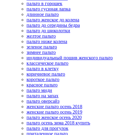
пальто в горошек
пальто гусиная лапка
длинное пальто
пальто женское до колена
пальто до середины бедра
пальто до щиколотки
желтое пальто
пальто ниже колена
зеленое пальто
зимнее пальто
индивидуальный пошив женского пальто
классическое пальто
пальто в клетку
коричневое пальто
короткое пальто
красное пальто
пальто миди
пальто на запах
пальто оверсайз
женские пальто осень 2018
женские пальто осень 2019
пальто женское осень 2020
пальто осень зима 2018 купить
пальто для прогулок
приталенное пальто