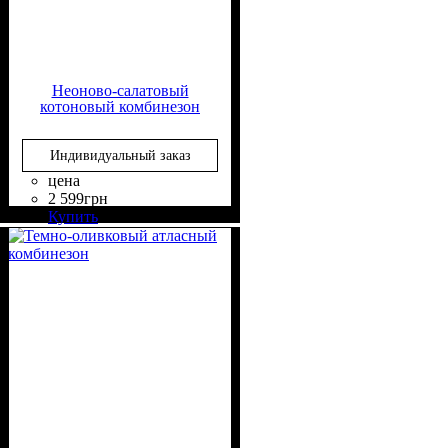
Неоново-салатовый
котоновый комбинезон
Индивидуальный заказ
цена
2 599
грн
Состав ткани
Крой
Длина
Стиль
: прямой, свободный
: в пол
: casual
: 95% Хлопок,
Купить
5% Эластан