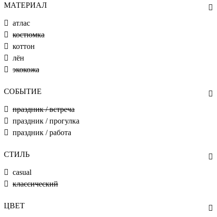
МАТЕРИАЛ
атлас
костюмка
коттон
лён
экокожа
СОБЫТИЕ
праздник / встреча
праздник / прогулка
праздник / работа
СТИЛЬ
casual
классический
ЦВЕТ