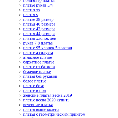
полиэстер платья
платье рукав 3/4
платья xs
платья s
платье 38 размер
платья 40 размера
платье 42 размера
платья 44 размера
платья хлопок лен
рукав 7 8 платье
платье 95 хлопок 5 эластан
платье а силуэта
атласное платье
бархатное платье
платье из батиста
бежевое платье
платья без рукавов
белое платье
платье бохо
платье в пол
женские платья весна 2019
платье весна 2020 купить
вечерние платья
платья выше колена
платья с геометрическим принтом