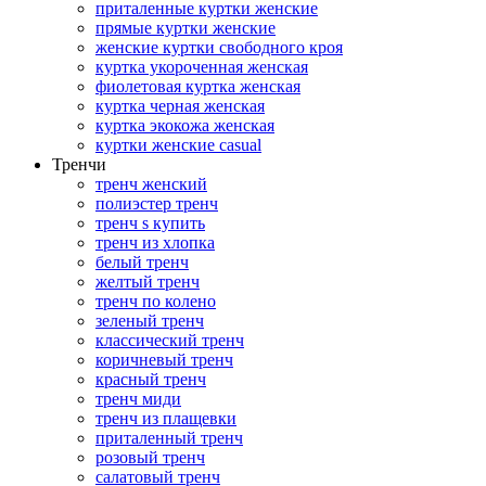
приталенные куртки женские
прямые куртки женские
женские куртки свободного кроя
куртка укороченная женская
фиолетовая куртка женская
куртка черная женская
куртка экокожа женская
куртки женские casual
Тренчи
тренч женский
полиэстер тренч
тренч s купить
тренч из хлопка
белый тренч
желтый тренч
тренч по колено
зеленый тренч
классический тренч
коричневый тренч
красный тренч
тренч миди
тренч из плащевки
приталенный тренч
розовый тренч
салатовый тренч