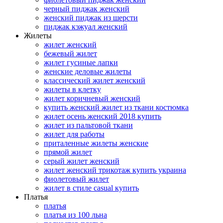
черный пиджак женский
женский пиджак из шерсти
пиджак кэжуал женский
Жилеты
жилет женский
бежевый жилет
жилет гусиные лапки
женские деловые жилеты
классический жилет женский
жилеты в клетку
жилет коричневый женский
купить женский жилет из ткани костюмка
жилет осень женский 2018 купить
жилет из пальтовой ткани
жилет для работы
приталенные жилеты женские
прямой жилет
серый жилет женский
жилет женский трикотаж купить украина
фиолетовый жилет
жилет в стиле casual купить
Платья
платья
платья из 100 льна