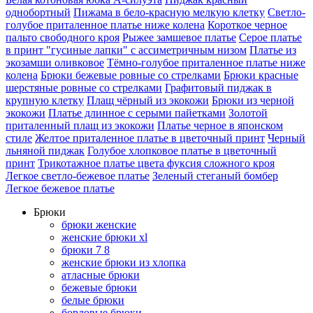
однобортный
Пижама в бело-красную мелкую клетку
Светло-
голубое приталенное платье ниже колена
Короткое черное
пальто свободного кроя
Рыжее замшевое платье
Серое платье
в принт "гусиные лапки" с ассиметричным низом
Платье из
экозамши оливковое
Тёмно-голубое приталенное платье ниже
колена
Брюки бежевые ровные со стрелками
Брюки красные
шерстяные ровные со стрелками
Графитовый пиджак в
крупную клетку
Плащ чёрный из экокожи
Брюки из черной
экокожи
Платье длинное с серыми пайетками
Золотой
приталенный плащ из экокожи
Платье черное в японском
стиле
Желтое приталенное платье в цветочный принт
Черный
льняной пиджак
Голубое хлопковое платье в цветочный
принт
Трикотажное платье цвета фуксия сложного кроя
Легкое светло-бежевое платье
Зеленый стеганый бомбер
Легкое бежевое платье
Брюки
брюки женские
женские брюки xl
брюки 7 8
женские брюки из хлопка
атласные брюки
бежевые брюки
белые брюки
бордовые брюки