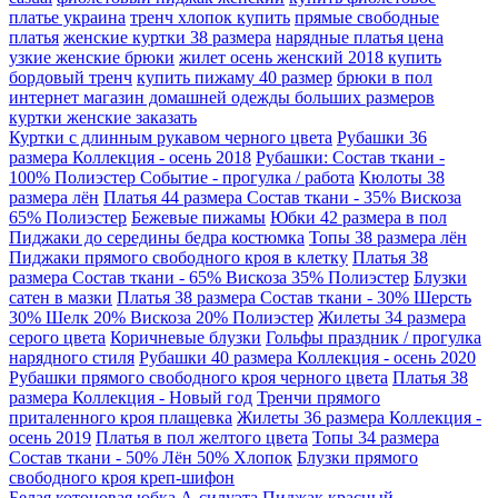
платье украина
тренч хлопок купить
прямые свободные
платья
женские куртки 38 размера
нарядные платья цена
узкие женские брюки
жилет осень женский 2018 купить
бордовый тренч
купить пижаму 40 размер
брюки в пол
интернет магазин домашней одежды больших размеров
куртки женские заказать
Куртки с длинным рукавом черного цвета
Рубашки 36
размера Коллекция - осень 2018
Рубашки: Состав ткани -
100% Полиэстер Событие - прогулка / работа
Кюлоты 38
размера лён
Платья 44 размера Состав ткани - 35% Вискоза
65% Полиэстер
Бежевые пижамы
Юбки 42 размера в пол
Пиджаки до середины бедра костюмка
Топы 38 размера лён
Пиджаки прямого свободного кроя в клетку
Платья 38
размера Состав ткани - 65% Вискоза 35% Полиэстер
Блузки
сатен в мазки
Платья 38 размера Состав ткани - 30% Шерсть
30% Шелк 20% Вискоза 20% Полиэстер
Жилеты 34 размера
серого цвета
Коричневые блузки
Гольфы праздник / прогулка
нарядного стиля
Рубашки 40 размера Коллекция - осень 2020
Рубашки прямого свободного кроя черного цвета
Платья 38
размера Коллекция - Новый год
Тренчи прямого
приталенного кроя плащевка
Жилеты 36 размера Коллекция -
осень 2019
Платья в пол желтого цвета
Топы 34 размера
Состав ткани - 50% Лён 50% Хлопок
Блузки прямого
свободного кроя креп-шифон
Белая котоновая юбка А-силуэта
Пиджак красный