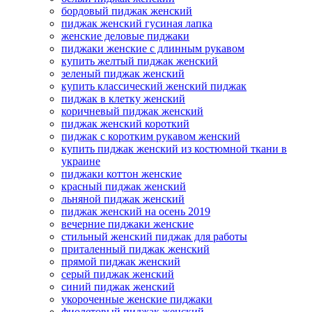
бордовый пиджак женский
пиджак женский гусиная лапка
женские деловые пиджаки
пиджаки женские с длинным рукавом
купить желтый пиджак женский
зеленый пиджак женский
купить классический женский пиджак
пиджак в клетку женский
коричневый пиджак женский
пиджак женский короткий
пиджак с коротким рукавом женский
купить пиджак женский из костюмной ткани в
украине
пиджаки коттон женские
красный пиджак женский
льняной пиджак женский
пиджак женский на осень 2019
вечерние пиджаки женские
стильный женский пиджак для работы
приталенный пиджак женский
прямой пиджак женский
серый пиджак женский
синий пиджак женский
укороченные женские пиджаки
фиолетовый пиджак женский