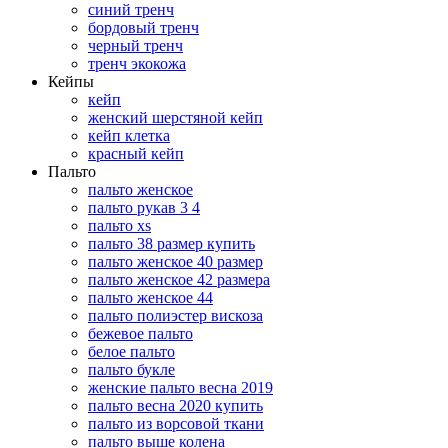
синий тренч
бордовый тренч
черный тренч
тренч экокожа
Кейпы
кейп
женский шерстяной кейп
кейп клетка
красный кейп
Пальто
пальто женское
пальто рукав 3 4
пальто xs
пальто 38 размер купить
пальто женское 40 размер
пальто женское 42 размера
пальто женское 44
пальто полиэстер вискоза
бежевое пальто
белое пальто
пальто букле
женские пальто весна 2019
пальто весна 2020 купить
пальто из ворсовой ткани
пальто выше колена