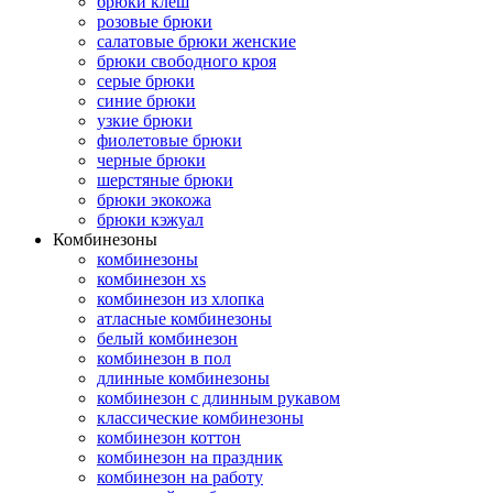
брюки клеш
розовые брюки
салатовые брюки женские
брюки свободного кроя
серые брюки
синие брюки
узкие брюки
фиолетовые брюки
черные брюки
шерстяные брюки
брюки экокожа
брюки кэжуал
Комбинезоны
комбинезоны
комбинезон xs
комбинезон из хлопка
атласные комбинезоны
белый комбинезон
комбинезон в пол
длинные комбинезоны
комбинезон с длинным рукавом
классические комбинезоны
комбинезон коттон
комбинезон на праздник
комбинезон на работу