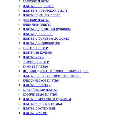
голубое платье
платье в горошек
платье в греческом стиле
платье гусиная лапка
деловое платье
длинные платья
платья с длинным рукавом
платья до колена
платье с рукавом до локтя
платья до щиколотки
желтое платье
платья за колено
платье хаки
зеленое платье
зимнее платье
индивидуальный пошив платья цена
платье из искусственного шелка
классическое платье
платье в клетку
коктейльное платье
коричневые платья
платье с коротким рукавом
платье креп костюмка
платье с котиками
платья коттон