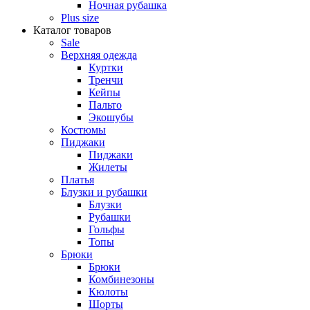
Ночная рубашка
Plus size
Каталог товаров
Sale
Верхняя одежда
Куртки
Тренчи
Кейпы
Пальто
Экошубы
Костюмы
Пиджаки
Пиджаки
Жилеты
Платья
Блузки и рубашки
Блузки
Рубашки
Гольфы
Топы
Брюки
Брюки
Комбинезоны
Кюлоты
Шорты