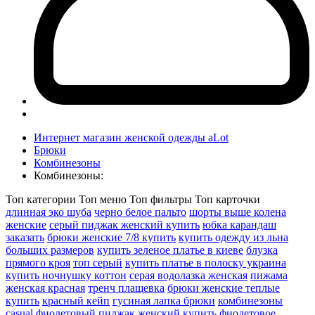
Интернет магазин женской одежды aLot
Брюки
Комбинезоны
Комбинезоны:
Топ категории
Топ меню
Топ фильтры
Топ карточки
длинная эко шуба
черно белое пальто
шорты выше колена
женские
серый пиджак женский купить
юбка карандаш
заказать
брюки женские 7/8 купить
купить одежду из льна
больших размеров
купить зеленое платье в киеве
блузка
прямого кроя
топ серый
купить платье в полоску украина
купить ночнушку коттон
серая водолазка женская
пижама
женская красная
тренч плащевка
брюки женские теплые
купить
красный кейп
гусиная лапка брюки
комбинезоны
casual
фиолетовый пиджак женский
купить фиолетовое