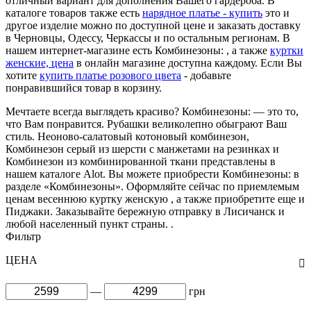
отличный вариант для дополнения Вашего гардероба. В
каталоге товаров также есть
нарядное платье - купить
это и
другое изделие можно по доступной цене и заказать доставку
в Черновцы, Одессу, Черкассы и по остальным регионам. В
нашем интернет-магазине есть Комбинезоны: , а также
куртки
женские, цена
в онлайн магазине доступна каждому. Если Вы
хотите
купить платье розового цвета
- добавьте
понравившийся товар в корзину.
Мечтаете всегда выглядеть красиво? Комбинезоны: — это то,
что Вам понравится. Рубашки великолепно обыграют Ваш
стиль. Неоново-салатовый котоновый комбинезон,
Комбинезон серый из шерсти с манжетами на резинках и
Комбинезон из комбинированной ткани представлены в
нашем каталоге Alot. Вы можете приобрести Комбинезоны: в
разделе «Комбинезоны». Оформляйте сейчас по приемлемым
ценам весеннюю куртку женскую , а также приобретите еще и
Пиджаки. Заказывайте бережную отправку в Лисичанск и
любой населенный пункт страны. .
Фильтр
ЦЕНА
—
грн