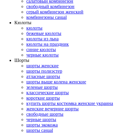
салатовый комбинезон
свободный комбинезон
серый комбинезон женский
комбинезоны casual
Кюлоты
кюлоты
бежевые кюлоты
кюлоты из льна
кюлоты на праздник
синие кюлоты
черные кюлоты
Шорты
шорты женские
шорты полиэстер
атласные шорты
шорты выше колена женские
зеленые шорты
классические шорты
короткие шорты
купить шорты костюмка женские украина
женские вечерние шорты
свободные шорты
черные шорты
шорты экокожа
шорты casual