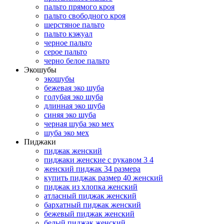
пальто прямого кроя
пальто свободного кроя
шерстяное пальто
пальто кэжуал
черное пальто
серое пальто
черно белое пальто
Экошубы
экошубы
бежевая эко шуба
голубая эко шуба
длинная эко шуба
синяя эко шуба
черная шуба эко мех
шуба эко мех
Пиджаки
пиджак женский
пиджаки женские с рукавом 3 4
женский пиджак 34 размера
купить пиджак размер 40 женский
пиджак из хлопка женский
атласный пиджак женский
бархатный пиджак женский
бежевый пиджак женский
белый пиджак женский