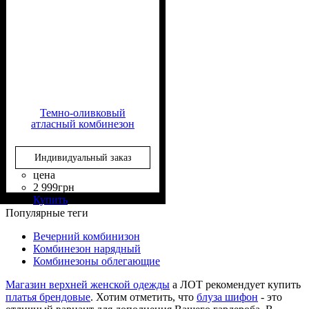
Темно-оливковый
атласный комбинезон
Индивидуальный заказ
цена
2 999
грн
Состав ткани
Крой
Длина
Стиль
: приталенный
: в пол
: casual
: 60%
Купить
Вискоза, 40% Полиэстер
Популярные теги
Вечерний комбинизон
Комбинезон нарядный
Комбинезоны облегающие
Магазин верхней женской одежды
а ЛОТ рекомендует купить
платья брендовые
. Хотим отметить, что
блуза шифон
- это