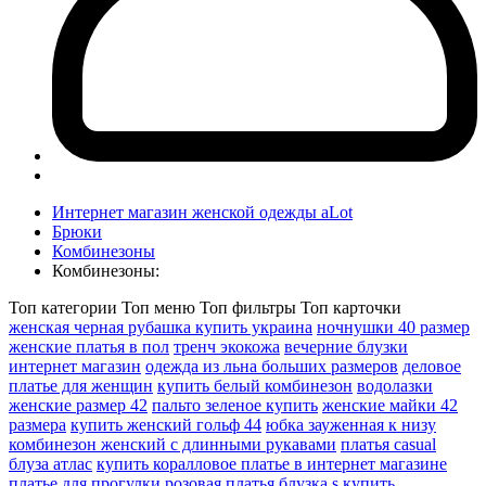
Интернет магазин женской одежды aLot
Брюки
Комбинезоны
Комбинезоны:
Топ категории
Топ меню
Топ фильтры
Топ карточки
женская черная рубашка купить украина
ночнушки 40 размер
женские платья в пол
тренч экокожа
вечерние блузки
интернет магазин
одежда из льна больших размеров
деловое
платье для женщин
купить белый комбинезон
водолазки
женские размер 42
пальто зеленое купить
женские майки 42
размера
купить женский гольф 44
юбка зауженная к низу
комбинезон женский с длинными рукавами
платья casual
блуза атлас
купить коралловое платье в интернет магазине
платье для прогулки
розовая платья
блузка s купить