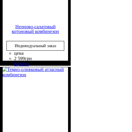
Неоново-салатовый
котоновый комбинезон
Индивидуальный заказ
цена
2 599
грн
Состав ткани
Крой
Длина
Стиль
: прямой, свободный
: в пол
: casual
: 95% Хлопок,
Купить
5% Эластан