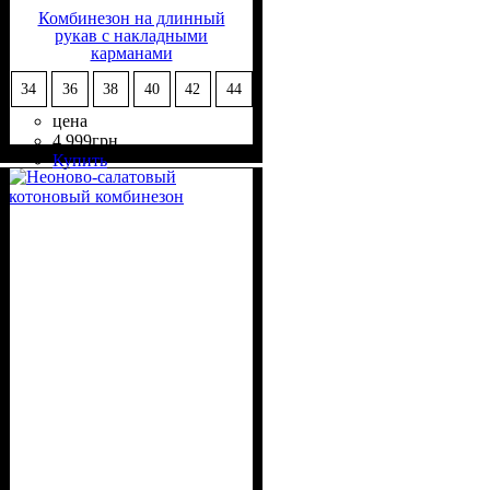
Комбинезон на длинный
рукав с накладными
карманами
34
36
38
40
42
44
цена
4 999
грн
Состав ткани
Крой
Длина
Длина рукава
Стиль
: свободный
: длинный
: casual
: 40%
: длинный
Купить
Вискоза, 55% Полиэстер, 5%
Эластан