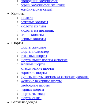
свободный комбинезон
серый комбинезон женский
комбинезоны casual
Кюлоты
кюлоты
бежевые кюлоты
кюлоты из льна
кюлоты на праздник
синие кюлоты
черные кюлоты
Шорты
шорты женские
шорты полиэстер
атласные шорты
шорты выше колена женские
зеленые шорты
классические шорты
короткие шорты
купить шорты костюмка женские украина
женские вечерние шорты
свободные шорты
черные шорты
шорты экокожа
шорты casual
Верхняя одежда