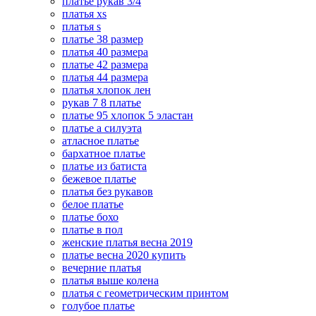
платье рукав 3/4
платья xs
платья s
платье 38 размер
платья 40 размера
платье 42 размера
платья 44 размера
платья хлопок лен
рукав 7 8 платье
платье 95 хлопок 5 эластан
платье а силуэта
атласное платье
бархатное платье
платье из батиста
бежевое платье
платья без рукавов
белое платье
платье бохо
платье в пол
женские платья весна 2019
платье весна 2020 купить
вечерние платья
платья выше колена
платья с геометрическим принтом
голубое платье