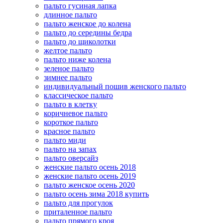
пальто гусиная лапка
длинное пальто
пальто женское до колена
пальто до середины бедра
пальто до щиколотки
желтое пальто
пальто ниже колена
зеленое пальто
зимнее пальто
индивидуальный пошив женского пальто
классическое пальто
пальто в клетку
коричневое пальто
короткое пальто
красное пальто
пальто миди
пальто на запах
пальто оверсайз
женские пальто осень 2018
женские пальто осень 2019
пальто женское осень 2020
пальто осень зима 2018 купить
пальто для прогулок
приталенное пальто
пальто прямого кроя