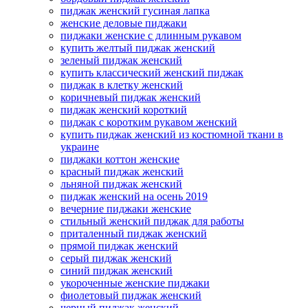
пиджак женский гусиная лапка
женские деловые пиджаки
пиджаки женские с длинным рукавом
купить желтый пиджак женский
зеленый пиджак женский
купить классический женский пиджак
пиджак в клетку женский
коричневый пиджак женский
пиджак женский короткий
пиджак с коротким рукавом женский
купить пиджак женский из костюмной ткани в
украине
пиджаки коттон женские
красный пиджак женский
льняной пиджак женский
пиджак женский на осень 2019
вечерние пиджаки женские
стильный женский пиджак для работы
приталенный пиджак женский
прямой пиджак женский
серый пиджак женский
синий пиджак женский
укороченные женские пиджаки
фиолетовый пиджак женский
черный пиджак женский