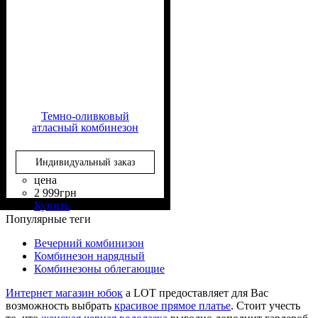
Темно-оливковый
атласный комбинезон
Индивидуальный заказ
цена
2 999
грн
Состав ткани
Крой
Длина
Стиль
: приталенный
: в пол
: casual
: 60%
Купить
Вискоза, 40% Полиэстер
Популярные теги
Вечерний комбинизон
Комбинезон нарядный
Комбинезоны облегающие
Интернет магазин юбок
a LOT предоставляет для Вас
возможность выбрать
красивое прямое платье
. Стоит учесть