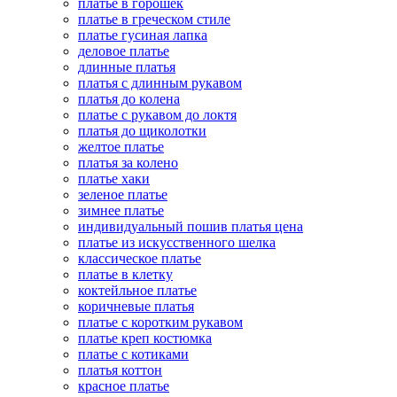
платье в горошек
платье в греческом стиле
платье гусиная лапка
деловое платье
длинные платья
платья с длинным рукавом
платья до колена
платье с рукавом до локтя
платья до щиколотки
желтое платье
платья за колено
платье хаки
зеленое платье
зимнее платье
индивидуальный пошив платья цена
платье из искусственного шелка
классическое платье
платье в клетку
коктейльное платье
коричневые платья
платье с коротким рукавом
платье креп костюмка
платье с котиками
платья коттон
красное платье