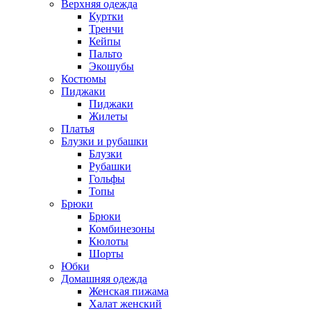
Верхняя одежда
Куртки
Тренчи
Кейпы
Пальто
Экошубы
Костюмы
Пиджаки
Пиджаки
Жилеты
Платья
Блузки и рубашки
Блузки
Рубашки
Гольфы
Топы
Брюки
Брюки
Комбинезоны
Кюлоты
Шорты
Юбки
Домашняя одежда
Женская пижама
Халат женский