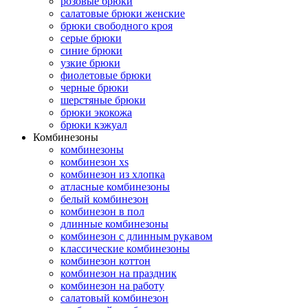
розовые брюки
салатовые брюки женские
брюки свободного кроя
серые брюки
синие брюки
узкие брюки
фиолетовые брюки
черные брюки
шерстяные брюки
брюки экокожа
брюки кэжуал
Комбинезоны
комбинезоны
комбинезон xs
комбинезон из хлопка
атласные комбинезоны
белый комбинезон
комбинезон в пол
длинные комбинезоны
комбинезон с длинным рукавом
классические комбинезоны
комбинезон коттон
комбинезон на праздник
комбинезон на работу
салатовый комбинезон