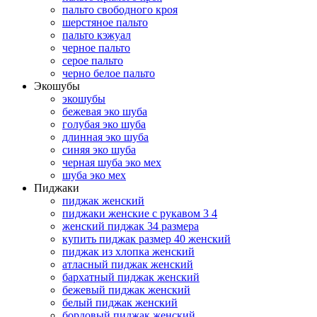
пальто свободного кроя
шерстяное пальто
пальто кэжуал
черное пальто
серое пальто
черно белое пальто
Экошубы
экошубы
бежевая эко шуба
голубая эко шуба
длинная эко шуба
синяя эко шуба
черная шуба эко мех
шуба эко мех
Пиджаки
пиджак женский
пиджаки женские с рукавом 3 4
женский пиджак 34 размера
купить пиджак размер 40 женский
пиджак из хлопка женский
атласный пиджак женский
бархатный пиджак женский
бежевый пиджак женский
белый пиджак женский
бордовый пиджак женский