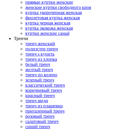
прямые куртки женские
женские куртки свободного кроя
куртка укороченная женская
фиолетовая куртка женская
куртка черная женская
куртка экокожа женская
куртки женские casual
Тренчи
тренч женский
полиэстер тренч
тренч s купить
тренч из хлопка
белый тренч
желтый тренч
тренч по колено
зеленый тренч
классический тренч
коричневый тренч
красный тренч
тренч миди
тренч из плащевки
приталенный тренч
розовый тренч
салатовый тренч
синий тренч