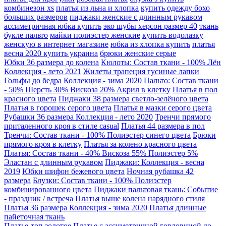
комбинезон xs
платья из льна и хлопка
купить одежду бохо
больших размеров
пиджаки женские с длинным рукавом
ассиметричная юбка купить
эко шубы херсон размер 40
ткань
букле пальто
майки полиэстер женские
купить водолазку
женскую в интернет магазине
юбка из хлопка купить
платья
весна 2020 купить украина
брюки женские серые
Юбки 36 размера до колена
Кюлоты: Состав ткани - 100% Лён
Коллекция - лето 2021
Жилеты трапеция гусиные лапки
Гольфы до бедра Коллекция - зима 2020
Пальто: Состав ткани
- 50% Шерсть 30% Вискоза 20% Акрил в клетку
Платья в пол
красного цвета
Пиджаки 38 размера светло-зелёного цвета
Платья в горошек серого цвета
Платья в мазки серого цвета
Рубашки 36 размера Коллекция - лето 2020
Тренчи прямого
приталенного кроя в стиле casual
Платья 44 размера в пол
Тренчи: Состав ткани - 100% Полиэстер синего цвета
Брюки
прямого кроя в клетку
Платья за колено красного цвета
Платья: Состав ткани - 40% Вискоза 55% Полиэстер 5%
Эластан с длинным рукавом
Пиджаки: Коллекция - весна
2019
Юбки шифон бежевого цвета
Ночная рубашка 42
размера
Блузки: Состав ткани - 100% Полиэстер
комбинированного цвета
Пиджаки пальтовая ткань: Событие
- праздник / встреча
Платья выше колена нарядного стиля
Платья 36 размера Коллекция - зима 2020
Платья длинные
пайеточная ткань
Платье-топ золотое
Платье с ассиметричной горловиной до