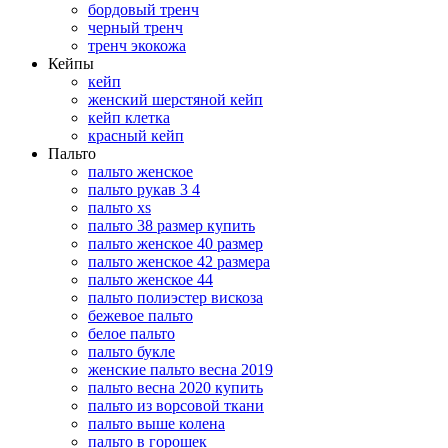
бордовый тренч
черный тренч
тренч экокожа
Кейпы
кейп
женский шерстяной кейп
кейп клетка
красный кейп
Пальто
пальто женское
пальто рукав 3 4
пальто xs
пальто 38 размер купить
пальто женское 40 размер
пальто женское 42 размера
пальто женское 44
пальто полиэстер вискоза
бежевое пальто
белое пальто
пальто букле
женские пальто весна 2019
пальто весна 2020 купить
пальто из ворсовой ткани
пальто выше колена
пальто в горошек