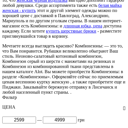
то, что
женская черная водолазка
выгодно дополнит гардероб
любой девушки. Среди ассортимента также есть
белая майка
женская - купить
этот и другой элемент одежды можно по
хорошей цене с доставкой в Павлоград, Александрию,
Мариуполь и по другим уголкам страны. В нашем интернет-
магазине есть Комбинезоны: и
длинная юбка, цена
доступна
каждому. Если хотите
купить шерстяные брюки
- разместите
приглянувшийся товар в корзину.
Мечтаете всегда выглядеть красиво? Комбинезоны: — это то,
что Вам понравится. Рубашки великолепно обыграют Ваш
стиль. Неоново-салатовый котоновый комбинезон,
Комбинезон серый из шерсти с манжетами на резинках и
Комбинезон из комбинированной ткани представлены в
нашем каталоге Alot. Вы можете приобрести Комбинезоны: в
разделе «Комбинезоны». Оформляйте сейчас по приемлемым
ценам весеннюю куртку женскую , а также приобретите еще и
Пиджаки. Заказывайте бережную отправку в Лисичанск и
любой населенный пункт страны. .
Фильтр
ЦЕНА
—
грн