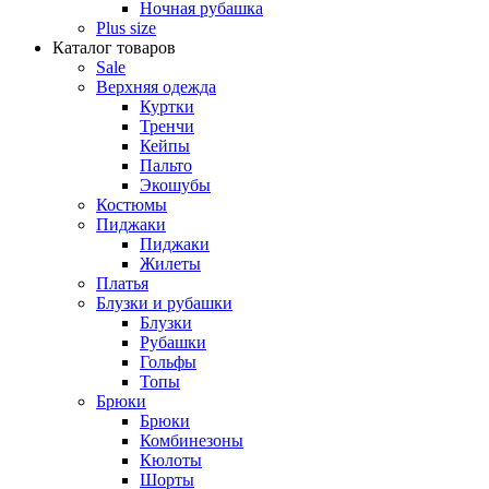
Ночная рубашка
Plus size
Каталог товаров
Sale
Верхняя одежда
Куртки
Тренчи
Кейпы
Пальто
Экошубы
Костюмы
Пиджаки
Пиджаки
Жилеты
Платья
Блузки и рубашки
Блузки
Рубашки
Гольфы
Топы
Брюки
Брюки
Комбинезоны
Кюлоты
Шорты