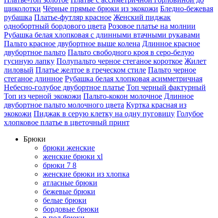
щиколотки
Чёрные прямые брюки из экокожи
Бледно-бежевая
рубашка
Платье-футляр красное
Женский пиджак
однобортный бордового цвета
Розовое платье на молнии
Рубашка белая хлопковая с длинными втачными рукавами
Пальто красное двубортное выше колена
Длинное красное
двубортное пальто
Пальто свободного кроя в серо-белую
гусиную лапку
Полупальто черное стеганое короткое
Жилет
лиловый
Платье желтое в греческом стиле
Пальто черное
стеганое длинное
Рубашка белая хлопковая асимметричная
Небесно-голубое двубортное платье
Топ черный фактурный
Топ из черной экокожи
Пальто-кокон молочное
Длинное
двубортное пальто молочного цвета
Куртка красная из
экокожи
Пиджак в серую клетку на одну пуговицу
Голубое
хлопковое платье в цветочный принт
Брюки
брюки женские
женские брюки xl
брюки 7 8
женские брюки из хлопка
атласные брюки
бежевые брюки
белые брюки
бордовые брюки
в пол брюки