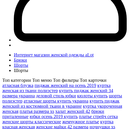
Интернет магазин женской одежды aLot
Брюки
Шорты
Шорты
Топ категории
Топ меню
Топ фильтры
Топ карточки
атласная блузка
пиджак женский на осень 2019
куртка
женская из ткани полиэстер
купить пиджак женский 34
размера украина
деловой стиль юбки
кюлоты купить
шорты
полиэстер
атласные шорты купить украина
купить пиджак
женский из костюмной ткани в украине
куртка укороченная
женская
платья размера xs
халат женский 42
брюки
приталенные
юбки осень 2019 купить
платье стрейч сетка
женские шорты классические
жемчужное платье
куртка
красная женская
женские майки 42 размера
ночнушки xs