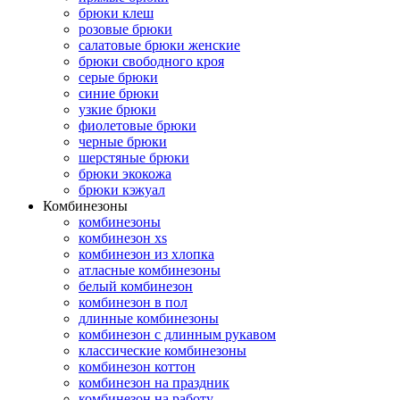
брюки клеш
розовые брюки
салатовые брюки женские
брюки свободного кроя
серые брюки
синие брюки
узкие брюки
фиолетовые брюки
черные брюки
шерстяные брюки
брюки экокожа
брюки кэжуал
Комбинезоны
комбинезоны
комбинезон xs
комбинезон из хлопка
атласные комбинезоны
белый комбинезон
комбинезон в пол
длинные комбинезоны
комбинезон с длинным рукавом
классические комбинезоны
комбинезон коттон
комбинезон на праздник
комбинезон на работу