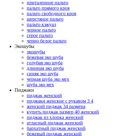
приталенное пальто
пальто прямого кроя
пальто свободного кроя
шерстяное пальто
пальто кэжуал
черное пальто
серое пальто
черно белое пальто
Экошубы
экошубы
бежевая эко шуба
голубая эко шуба
длинная эко шуба
синяя эко шуба
черная шуба эко мех
шуба эко мех
Пиджаки
пиджак женский
пиджаки женские с рукавом 3 4
женский пиджак 34 размера
купить пиджак размер 40 женский
пиджак из хлопка женский
атласный пиджак женский
бархатный пиджак женский
бежевый пиджак женский