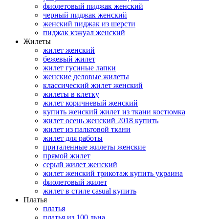
фиолетовый пиджак женский
черный пиджак женский
женский пиджак из шерсти
пиджак кэжуал женский
Жилеты
жилет женский
бежевый жилет
жилет гусиные лапки
женские деловые жилеты
классический жилет женский
жилеты в клетку
жилет коричневый женский
купить женский жилет из ткани костюмка
жилет осень женский 2018 купить
жилет из пальтовой ткани
жилет для работы
приталенные жилеты женские
прямой жилет
серый жилет женский
жилет женский трикотаж купить украина
фиолетовый жилет
жилет в стиле casual купить
Платья
платья
платья из 100 льна