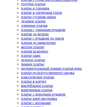
голубое платье
платье в горошек
платье в греческом стиле
платье гусиная лапка
деловое платье
длинные платья
платья с длинным рукавом
платья до колена
платье с рукавом до локтя
платья до щиколотки
желтое платье
платья за колено
платье хаки
зеленое платье
зимнее платье
индивидуальный пошив платья цена
платье из искусственного шелка
классическое платье
платье в клетку
коктейльное платье
коричневые платья
платье с коротким рукавом
платье креп костюмка
платье с котиками