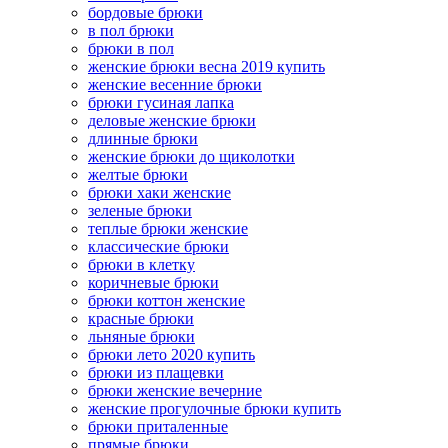
бордовые брюки
в пол брюки
брюки в пол
женские брюки весна 2019 купить
женские весенние брюки
брюки гусиная лапка
деловые женские брюки
длинные брюки
женские брюки до щиколотки
желтые брюки
брюки хаки женские
зеленые брюки
теплые брюки женские
классические брюки
брюки в клетку
коричневые брюки
брюки коттон женские
красные брюки
льняные брюки
брюки лето 2020 купить
брюки из плащевки
брюки женские вечерние
женские прогулочные брюки купить
брюки приталенные
прямые брюки