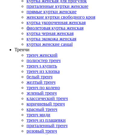
куртка женская для прогулок
приталенные куртки женские
прямые куртки женские
женские куртки свободного кроя
куртка укороченная женская
фиолетовая куртка женская
куртка черная женская
куртка экокожа женская
куртки женские casual
Тренчи
тренч женский
полиэстер тренч
тренч s купить
тренч из хлопка
белый тренч
желтый тренч
тренч по колено
зеленый тренч
классический тренч
коричневый тренч
красный тренч
тренч миди
тренч из плащевки
приталенный тренч
розовый тренч