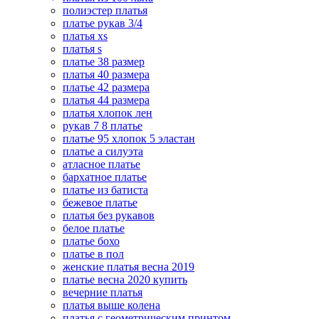
полиэстер платья
платье рукав 3/4
платья xs
платья s
платье 38 размер
платья 40 размера
платье 42 размера
платья 44 размера
платья хлопок лен
рукав 7 8 платье
платье 95 хлопок 5 эластан
платье а силуэта
атласное платье
бархатное платье
платье из батиста
бежевое платье
платья без рукавов
белое платье
платье бохо
платье в пол
женские платья весна 2019
платье весна 2020 купить
вечерние платья
платья выше колена
платья с геометрическим принтом