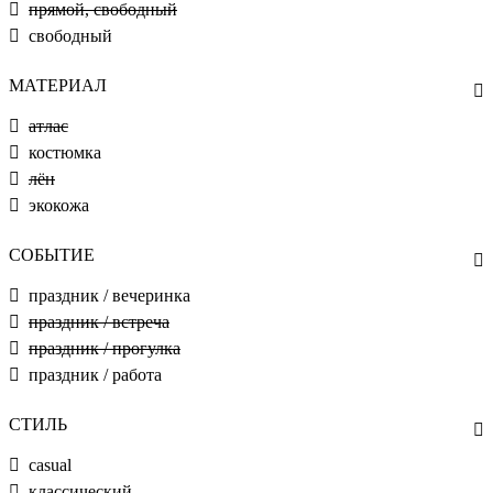
прямой, свободный
свободный
МАТЕРИАЛ
атлас
костюмка
лён
экокожа
СОБЫТИЕ
праздник / вечеринка
праздник / встреча
праздник / прогулка
праздник / работа
СТИЛЬ
casual
классический