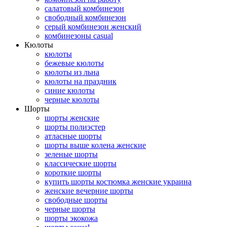
салатовый комбинезон
свободный комбинезон
серый комбинезон женский
комбинезоны casual
Кюлоты
кюлоты
бежевые кюлоты
кюлоты из льна
кюлоты на праздник
синие кюлоты
черные кюлоты
Шорты
шорты женские
шорты полиэстер
атласные шорты
шорты выше колена женские
зеленые шорты
классические шорты
короткие шорты
купить шорты костюмка женские украина
женские вечерние шорты
свободные шорты
черные шорты
шорты экокожа