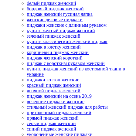
белый пиджак женский
бордовый пиджак женский
пиджак женский гусиная лапка
женские деловые пиджаки
пиджаки женские с длинным рукавом
купить желтый пиджак женский
зеленый пиджак женский
купить классический женский пиджак
пиджак в клетку женский
коричневый пиджак женский
пиджак женский короткий
пиджак с коротким рукавом женский
купить пиджак женский из костюмной ткани в
украине
пиджаки коттон женские
красный пиджак женский
льняной пиджак женский
пиджак женский на осень 2019
вечерние пиджаки женские
стильный женский пиджак для работы
приталенный пиджак женский
прямой пиджак женский
серый пиджак женский
синий пиджак женский
укороченные женские пиджаки