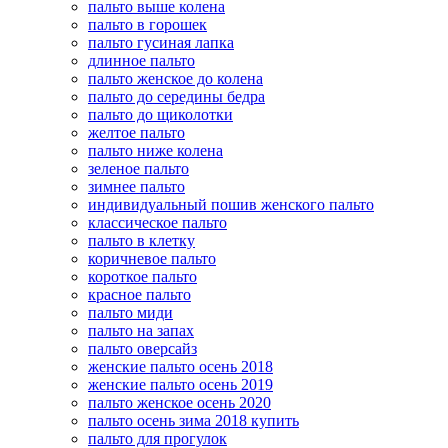
пальто выше колена
пальто в горошек
пальто гусиная лапка
длинное пальто
пальто женское до колена
пальто до середины бедра
пальто до щиколотки
желтое пальто
пальто ниже колена
зеленое пальто
зимнее пальто
индивидуальный пошив женского пальто
классическое пальто
пальто в клетку
коричневое пальто
короткое пальто
красное пальто
пальто миди
пальто на запах
пальто оверсайз
женские пальто осень 2018
женские пальто осень 2019
пальто женское осень 2020
пальто осень зима 2018 купить
пальто для прогулок