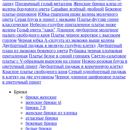
лапку
Прозрачный гольф металлик
Женские брюки клеш от
колена бордового цвета
Сарафан зелёный двойной
Бежевое
платье-пирожное
Юбка-трапеция ниже колена молочного
цвета
Серая блуза в принт с мазками
Платье-футляр синее
классическое
Небесно-голубое приталенное платье ниже
колена
Гольф цвета "хаки"
Длинное двубортное молочное
пальто свободного кроя
Платье черное короткое с высоким
горлом
Черная юбка А-силуэта из экокожи выше колена
Двубортный пиджак в мелкую голубую клетку
Двубортный
плащ из экокожи бежевого цвета
Рубашка черная хлопковая
приталенная
Платье белое в синий горошек
Светло-салатовое
платье с V-образным вырезом на спине
Нежно-розовая блуза в
цветочный принт
Двубортный пиджак в коричневую клетку
Красное платье свободного кроя
Серый однобортный пиджак
в клетку на две пуговицы
Черное длинное шифоновое платье
в цветочный принт
Брюки
брюки женские
женские брюки xl
брюки 7 8
женские брюки из хлопка
атласные брюки
бежевые брюки
белые брюки