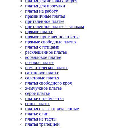
платья для деловых встреч
платья для прогулки
платья на работу
праздничные платья
приталенное платье
приталенное платье с запахом
прямое платье
прямое приталенное платье
прямые свободные платья
платья с птицами
расклешенное платье
коралловое платье
розовое платье
романтическое платье
сатиновое платье
салатовые платья
платья свободного кроя
жемчужное платье
серое платье
платье стрейч сетка
синее платье
платья слегка приталенные
платье слип
платья из тафты
платья трапецией