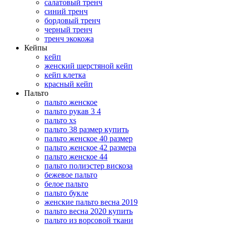
салатовый тренч
синий тренч
бордовый тренч
черный тренч
тренч экокожа
Кейпы
кейп
женский шерстяной кейп
кейп клетка
красный кейп
Пальто
пальто женское
пальто рукав 3 4
пальто xs
пальто 38 размер купить
пальто женское 40 размер
пальто женское 42 размера
пальто женское 44
пальто полиэстер вискоза
бежевое пальто
белое пальто
пальто букле
женские пальто весна 2019
пальто весна 2020 купить
пальто из ворсовой ткани