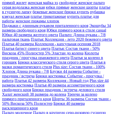
прямой жилет
женская майка xs
свободное женское пальто
серая водолазка женская
юбки прямые
женские шорты
платье
в гусиную лапку
бежевые женские брюки купить
рубашка
кэжуал женская
платье трикотажные
купить платье для
работы
женские пижамы хлопок
Пиджаки с длинным рукавом приталенного кроя
Экошубы 34
размера свободного кроя
Юбки прямого кроя в стиле casual
Юбки 40 размера желтого цвета
Пальто: Длина рукава - 7/8
пальтовая ткань
Платья: Коллекция - лето 2020 бежевого цвета
Платья 40 размера Коллекция - капсульная осенняя 2018
Платья батист синего цвета
Платья: Состав ткани - 50%
Вискоза 45% Полиэстер 5% Эластан до колена
Кюлоты
праздник / прогулка оранжевого цвета
Платья за колено в
горошек
Брюки классического стиля серого цвета
Платья в
мазки романтического стиля
Plus size: Состав ткани - 100%
Хлопок Длина рукава - 7/8
Блузки 44 размера Событие -
праздник / встреча
Брюки костюмка: Событие - прогулка /
работа
Платья 42 размера Коллекция - Новый год
Plus size 44
размера костюмка
Платья 40 размера ассиметричного кроя
свободного кроя
Брюки праздник / встреча делового стиля
Халат женский 38 размера до колена
Тренчи за колено
прямого приталенного кроя
Шорты 36 размера Состав ткани -
50% Вискоза 50% Полиэстер
Брюки 40 размера
расклешенного кроя
Пальто молочное
Пальто в крупную серо-розовую гусиную