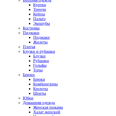
Верхняя одежда
Куртки
Тренчи
Кейпы
Пальто
Экошубы
Костюмы
Пиджаки
Пиджаки
Жилеты
Платья
Блузки и рубашки
Блузки
Рубашки
Гольфы
Топы
Брюки
Брюки
Комбинезоны
Кюлоты
Шорты
Юбки
Домашняя одежда
Женская пижама
Халат женский