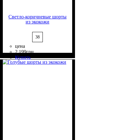
Светло-коричневые шорты
из экокожи
38
цена
2 199
грн
Состав ткани
Крой
Длина
Стиль
: прямой, свободный
: короткие
: casual
: 100%
Купить
Полиэстер