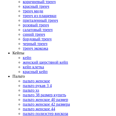
коричневый тренч
красный тренч
тренч миди
тренч из плащевки
приталенный тренч
розовый тренч
салатовый тренч
синий тренч
бордовый тренч
черный тренч
тренч экокожа
Кейпы
кейп
женский шерстяной кейп
кейп клетка
красный кейп
Пальто
пальто женское
пальто рукав 3 4
пальто xs
пальто 38 размер купить
пальто женское 40 размер
пальто женское 42 размера
пальто женское 44
пальто полиэстер вискоза