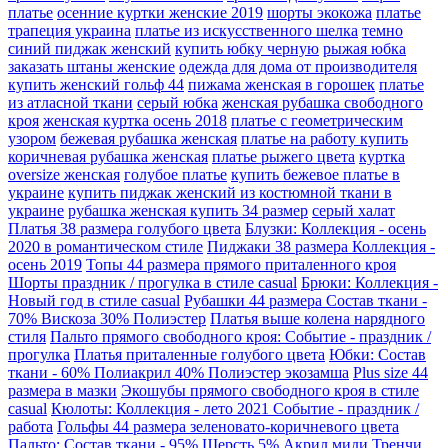
платье
осенние куртки женские 2019
шорты экокожа
платье
трапеция украина
платье из искусственного шелка
темно
синий пиджак женский
купить юбку черную
рыжая юбка
заказать штаны женские
одежда для дома от производителя
купить женский гольф 44
пижама женская в горошек
платье
из атласной ткани
серый юбка
женская рубашка свободного
кроя
женская куртка осень 2018
платье с геометрическим
узором
бежевая рубашка женская
платье на работу купить
коричневая рубашка женская
платье рыжего цвета
куртка
oversize женская
голубое платье
купить бежевое платье в
украине
купить пиджак женский из костюмной ткани в
украине
рубашка женская купить 34 размер
серый халат
Платья 38 размера голубого цвета
Блузки: Коллекция - осень
2020 в романтическом стиле
Пиджаки 38 размера Коллекция -
осень 2019
Топы 44 размера прямого приталенного кроя
Шорты праздник / прогулка в стиле casual
Брюки: Коллекция -
Новый год в стиле casual
Рубашки 44 размера Состав ткани -
70% Вискоза 30% Полиэстер
Платья выше колена нарядного
стиля
Пальто прямого свободного кроя: Событие - праздник /
прогулка
Платья приталенные голубого цвета
Юбки: Состав
ткани - 60% Полиакрил 40% Полиэстер экозамша
Plus size 44
размера в мазки
Экошубы прямого свободного кроя в стиле
casual
Кюлоты: Коллекция - лето 2021 Событие - праздник /
работа
Гольфы 44 размера зеленовато-коричневого цвета
Пальто: Состав ткани - 95% Шерсть 5% Акрил миди
Тренчи