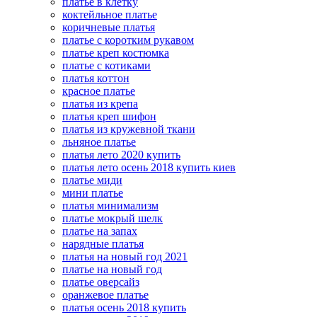
платье в клетку
коктейльное платье
коричневые платья
платье с коротким рукавом
платье креп костюмка
платье с котиками
платья коттон
красное платье
платья из крепа
платья креп шифон
платья из кружевной ткани
льняное платье
платья лето 2020 купить
платья лето осень 2018 купить киев
платье миди
мини платье
платья минимализм
платье мокрый шелк
платье на запах
нарядные платья
платья на новый год 2021
платье на новый год
платье оверсайз
оранжевое платье
платья осень 2018 купить