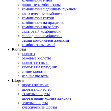
комбинезон в пол
длинные комбинезоны
комбинезон с длинным рукавом
классические комбинезоны
комбинезон коттон
комбинезон на праздник
комбинезон на работу
салатовый комбинезон
свободный комбинезон
серый комбинезон женский
комбинезоны casual
Кюлоты
кюлоты
бежевые кюлоты
кюлоты из льна
кюлоты на праздник
синие кюлоты
черные кюлоты
Шорты
шорты женские
шорты полиэстер
атласные шорты
шорты выше колена женские
зеленые шорты
классические шорты