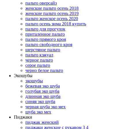
пальто оверсайз
женские пальто осень 2018
женские пальто осень 2019
пальто женское осень 2020
пальто осень зима 2018 купить
пальто для прогулок
приталенное пальто
пальто прямого кроя
пальто свободного кроя
шерстяное пальто
пальто кэжуал
черное пальто
серое пальто
черно белое пальто
Экошубы
экошубы
бежевая эко шуба
голубая эко шуба
длинная эко шуба
синяя эко шуба
черная шуба эко мех
шуба эко мех
Пиджаки
пиджак женский
пиджаки женские с рукавом 3 4