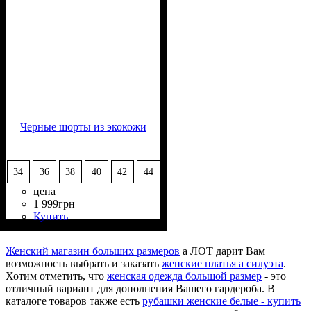
Черные шорты из экокожи
34
36
38
40
42
44
цена
1 999
грн
Купить
Состав ткани
Крой
Длина
Стиль
: свободный
: выше колена
: casual
: 100%
Полиэстер
Женский магазин больших размеров
а ЛОТ дарит Вам
возможность выбрать и заказать
женские платья а силуэта
.
Хотим отметить, что
женская одежда большой размер
- это
отличный вариант для дополнения Вашего гардероба. В
каталоге товаров также есть
рубашки женские белые - купить