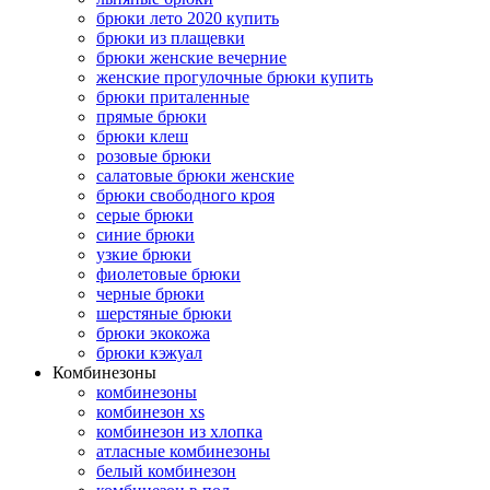
брюки лето 2020 купить
брюки из плащевки
брюки женские вечерние
женские прогулочные брюки купить
брюки приталенные
прямые брюки
брюки клеш
розовые брюки
салатовые брюки женские
брюки свободного кроя
серые брюки
синие брюки
узкие брюки
фиолетовые брюки
черные брюки
шерстяные брюки
брюки экокожа
брюки кэжуал
Комбинезоны
комбинезоны
комбинезон xs
комбинезон из хлопка
атласные комбинезоны
белый комбинезон