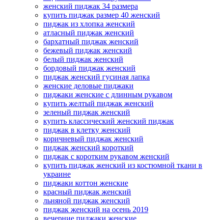
женский пиджак 34 размера
купить пиджак размер 40 женский
пиджак из хлопка женский
атласный пиджак женский
бархатный пиджак женский
бежевый пиджак женский
белый пиджак женский
бордовый пиджак женский
пиджак женский гусиная лапка
женские деловые пиджаки
пиджаки женские с длинным рукавом
купить желтый пиджак женский
зеленый пиджак женский
купить классический женский пиджак
пиджак в клетку женский
коричневый пиджак женский
пиджак женский короткий
пиджак с коротким рукавом женский
купить пиджак женский из костюмной ткани в
украине
пиджаки коттон женские
красный пиджак женский
льняной пиджак женский
пиджак женский на осень 2019
вечерние пиджаки женские