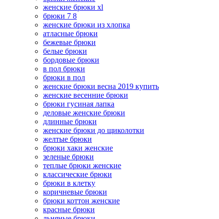
женские брюки xl
брюки 7 8
женские брюки из хлопка
атласные брюки
бежевые брюки
белые брюки
бордовые брюки
в пол брюки
брюки в пол
женские брюки весна 2019 купить
женские весенние брюки
брюки гусиная лапка
деловые женские брюки
длинные брюки
женские брюки до щиколотки
желтые брюки
брюки хаки женские
зеленые брюки
теплые брюки женские
классические брюки
брюки в клетку
коричневые брюки
брюки коттон женские
красные брюки
льняные брюки