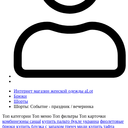
Интернет магазин женской одежды aLot
Брюки
Шорты
Шорты: Событие - праздник / вечеринка
Топ категории
Топ меню
Топ фильтры
Топ карточки
комбинезоны casual
купить пальто букле украина
фиолетовые
брюки купить
блузка с запахом
тренч миди купить
тафта