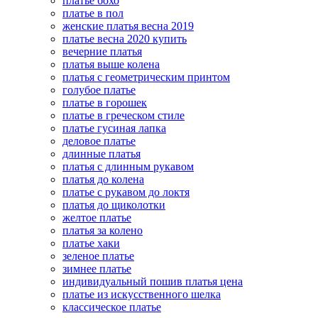
платье бохо
платье в пол
женские платья весна 2019
платье весна 2020 купить
вечерние платья
платья выше колена
платья с геометрическим принтом
голубое платье
платье в горошек
платье в греческом стиле
платье гусиная лапка
деловое платье
длинные платья
платья с длинным рукавом
платья до колена
платье с рукавом до локтя
платья до щиколотки
желтое платье
платья за колено
платье хаки
зеленое платье
зимнее платье
индивидуальный пошив платья цена
платье из искусственного шелка
классическое платье