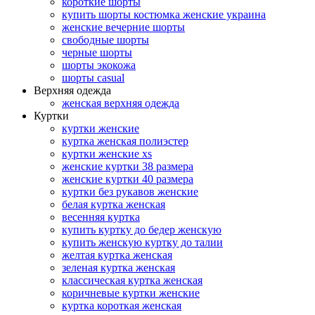
короткие шорты
купить шорты костюмка женские украина
женские вечерние шорты
свободные шорты
черные шорты
шорты экокожа
шорты casual
Верхняя одежда
женская верхняя одежда
Куртки
куртки женские
куртка женская полиэстер
куртки женские xs
женские куртки 38 размера
женские куртки 40 размера
куртки без рукавов женские
белая куртка женская
весенняя куртка
купить куртку до бедер женскую
купить женскую куртку до талии
желтая куртка женская
зеленая куртка женская
классическая куртка женская
коричневые куртки женские
куртка короткая женская