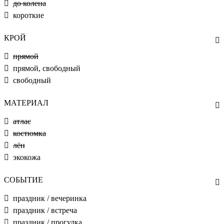
до колена
короткие
КРОЙ
прямой
прямой, свободный
свободный
МАТЕРИАЛ
атлас
костюмка
лён
экокожа
СОБЫТИЕ
праздник / вечеринка
праздник / встреча
праздник / прогулка