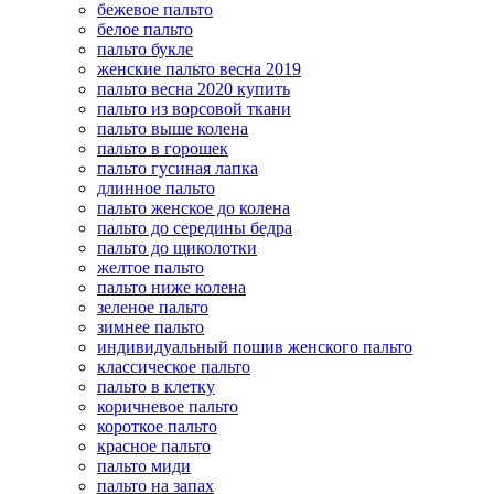
бежевое пальто
белое пальто
пальто букле
женские пальто весна 2019
пальто весна 2020 купить
пальто из ворсовой ткани
пальто выше колена
пальто в горошек
пальто гусиная лапка
длинное пальто
пальто женское до колена
пальто до середины бедра
пальто до щиколотки
желтое пальто
пальто ниже колена
зеленое пальто
зимнее пальто
индивидуальный пошив женского пальто
классическое пальто
пальто в клетку
коричневое пальто
короткое пальто
красное пальто
пальто миди
пальто на запах