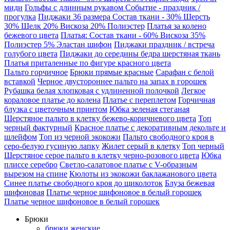
миди
Гольфы с длинным рукавом Событие - праздник /
прогулка
Пиджаки 36 размера Состав ткани - 30% Шерсть
30% Шелк 20% Вискоза 20% Полиэстер
Платья за колено
бежевого цвета
Платья: Состав ткани - 60% Вискоза 35%
Полиэстер 5% Эластан шифон
Пиджаки праздник / встреча
голубого цвета
Пиджаки до середины бедра шерстяная ткань
Платья приталенные по фигуре красного цвета
Пальто горчичное
Брюки прямые красные
Сарафан с белой
вставкой
Черное двустороннее пальто на запах в горошек
Рубашка белая хлопковая с удлиненной полочкой
Легкое
кораловое платье до колена
Платье с переплетом
Горчичная
блузка с цветочным принтом
Юбка зеленая стеганая
Шерстяное пальто в клетку бежево-коричневого цвета
Топ
черный фактурный
Красное платье с декоративным декольте и
шлейфом
Топ из черной экокожи
Пальто свободного кроя в
серо-белую гусиную лапку
Жилет серый в клетку
Топ черный
Шерстяное серое пальто в клетку черно-розового цвета
Юбка
плиссе серебро
Светло-салатовое платье с V-образным
вырезом на спине
Кюлоты из экокожи баклажанового цвета
Синее платье свободного кроя до щиколоток
Блуза бежевая
шифоновая
Платье черное шифоновое в белый горошек
Платье черное шифоновое в белый горошек
Брюки
брюки женские