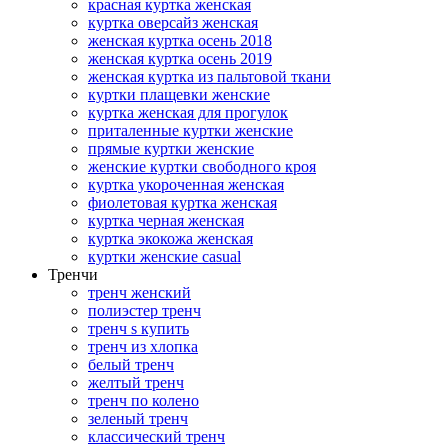
красная куртка женская
куртка оверсайз женская
женская куртка осень 2018
женская куртка осень 2019
женская куртка из пальтовой ткани
куртки плащевки женские
куртка женская для прогулок
приталенные куртки женские
прямые куртки женские
женские куртки свободного кроя
куртка укороченная женская
фиолетовая куртка женская
куртка черная женская
куртка экокожа женская
куртки женские casual
Тренчи
тренч женский
полиэстер тренч
тренч s купить
тренч из хлопка
белый тренч
желтый тренч
тренч по колено
зеленый тренч
классический тренч