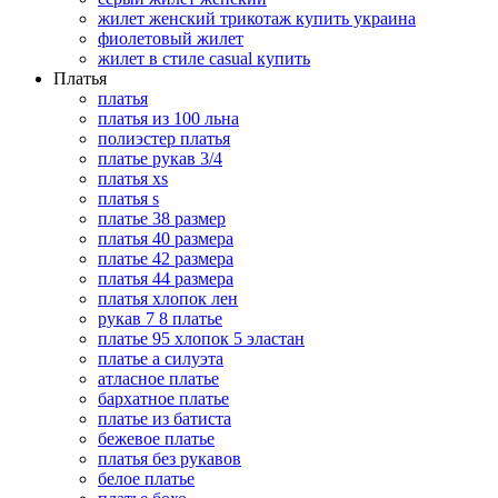
жилет женский трикотаж купить украина
фиолетовый жилет
жилет в стиле casual купить
Платья
платья
платья из 100 льна
полиэстер платья
платье рукав 3/4
платья xs
платья s
платье 38 размер
платья 40 размера
платье 42 размера
платья 44 размера
платья хлопок лен
рукав 7 8 платье
платье 95 хлопок 5 эластан
платье а силуэта
атласное платье
бархатное платье
платье из батиста
бежевое платье
платья без рукавов
белое платье