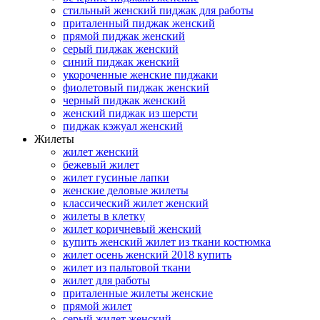
стильный женский пиджак для работы
приталенный пиджак женский
прямой пиджак женский
серый пиджак женский
синий пиджак женский
укороченные женские пиджаки
фиолетовый пиджак женский
черный пиджак женский
женский пиджак из шерсти
пиджак кэжуал женский
Жилеты
жилет женский
бежевый жилет
жилет гусиные лапки
женские деловые жилеты
классический жилет женский
жилеты в клетку
жилет коричневый женский
купить женский жилет из ткани костюмка
жилет осень женский 2018 купить
жилет из пальтовой ткани
жилет для работы
приталенные жилеты женские
прямой жилет
серый жилет женский