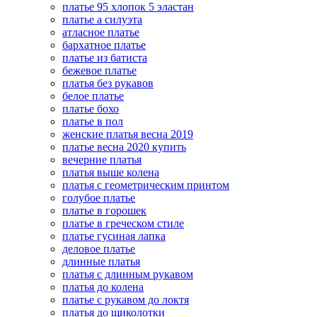
платье 95 хлопок 5 эластан
платье а силуэта
атласное платье
бархатное платье
платье из батиста
бежевое платье
платья без рукавов
белое платье
платье бохо
платье в пол
женские платья весна 2019
платье весна 2020 купить
вечерние платья
платья выше колена
платья с геометрическим принтом
голубое платье
платье в горошек
платье в греческом стиле
платье гусиная лапка
деловое платье
длинные платья
платья с длинным рукавом
платья до колена
платье с рукавом до локтя
платья до щиколотки