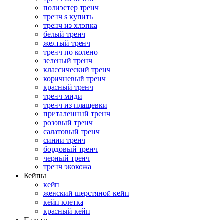
полиэстер тренч
тренч s купить
тренч из хлопка
белый тренч
желтый тренч
тренч по колено
зеленый тренч
классический тренч
коричневый тренч
красный тренч
тренч миди
тренч из плащевки
приталенный тренч
розовый тренч
салатовый тренч
синий тренч
бордовый тренч
черный тренч
тренч экокожа
Кейпы
кейп
женский шерстяной кейп
кейп клетка
красный кейп
Пальто