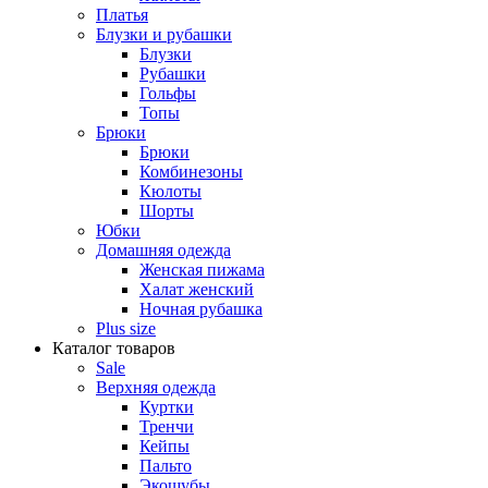
Платья
Блузки и рубашки
Блузки
Рубашки
Гольфы
Топы
Брюки
Брюки
Комбинезоны
Кюлоты
Шорты
Юбки
Домашняя одежда
Женская пижама
Халат женский
Ночная рубашка
Plus size
Каталог товаров
Sale
Верхняя одежда
Куртки
Тренчи
Кейпы
Пальто
Экошубы