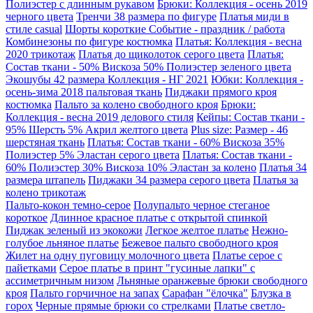
Полиэстер с длинным рукавом
Брюки: Коллекция - осень 2019
черного цвета
Тренчи 38 размера по фигуре
Платья миди в
стиле casual
Шорты короткие Событие - праздник / работа
Комбинезоны по фигуре костюмка
Платья: Коллекция - весна
2020 трикотаж
Платья до щиколоток серого цвета
Платья:
Состав ткани - 50% Вискоза 50% Полиэстер зеленого цвета
Экошубы 42 размера Коллекция - НГ 2021
Юбки: Коллекция -
осень-зима 2018 пальтовая ткань
Пиджаки прямого кроя
костюмка
Пальто за колено свободного кроя
Брюки:
Коллекция - весна 2019 делового стиля
Кейпы: Состав ткани -
95% Шерсть 5% Акрил желтого цвета
Plus size: Размер - 46
шерстяная ткань
Платья: Состав ткани - 60% Вискоза 35%
Полиэстер 5% Эластан серого цвета
Платья: Состав ткани -
60% Полиэстер 30% Вискоза 10% Эластан за колено
Платья 34
размера штапель
Пиджаки 34 размера серого цвета
Платья за
колено трикотаж
Пальто-кокон темно-серое
Полупальто черное стеганое
короткое
Длинное красное платье с открытой спинкой
Пиджак зеленый из экокожи
Легкое желтое платье
Нежно-
голубое льняное платье
Бежевое пальто свободного кроя
Жилет на одну пуговицу молочного цвета
Платье серое с
пайетками
Серое платье в принт "гусиные лапки" с
ассиметричным низом
Льняные оранжевые брюки свободного
кроя
Пальто горчичное на запах
Сарафан "ёлочка"
Блузка в
горох
Черные прямые брюки со стрелками
Платье светло-