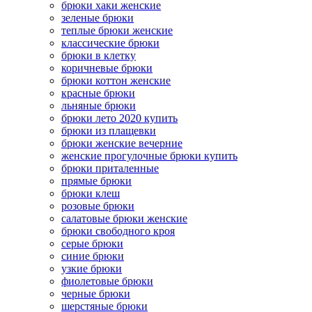
брюки хаки женские
зеленые брюки
теплые брюки женские
классические брюки
брюки в клетку
коричневые брюки
брюки коттон женские
красные брюки
льняные брюки
брюки лето 2020 купить
брюки из плащевки
брюки женские вечерние
женские прогулочные брюки купить
брюки приталенные
прямые брюки
брюки клеш
розовые брюки
салатовые брюки женские
брюки свободного кроя
серые брюки
синие брюки
узкие брюки
фиолетовые брюки
черные брюки
шерстяные брюки