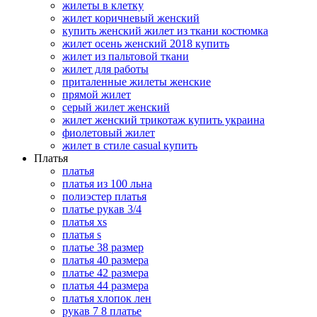
жилеты в клетку
жилет коричневый женский
купить женский жилет из ткани костюмка
жилет осень женский 2018 купить
жилет из пальтовой ткани
жилет для работы
приталенные жилеты женские
прямой жилет
серый жилет женский
жилет женский трикотаж купить украина
фиолетовый жилет
жилет в стиле casual купить
Платья
платья
платья из 100 льна
полиэстер платья
платье рукав 3/4
платья xs
платья s
платье 38 размер
платья 40 размера
платье 42 размера
платья 44 размера
платья хлопок лен
рукав 7 8 платье