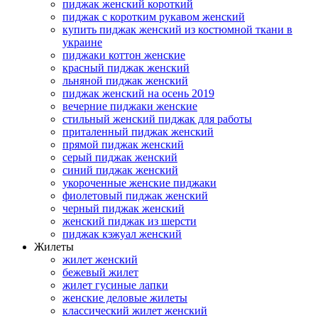
пиджак женский короткий
пиджак с коротким рукавом женский
купить пиджак женский из костюмной ткани в
украине
пиджаки коттон женские
красный пиджак женский
льняной пиджак женский
пиджак женский на осень 2019
вечерние пиджаки женские
стильный женский пиджак для работы
приталенный пиджак женский
прямой пиджак женский
серый пиджак женский
синий пиджак женский
укороченные женские пиджаки
фиолетовый пиджак женский
черный пиджак женский
женский пиджак из шерсти
пиджак кэжуал женский
Жилеты
жилет женский
бежевый жилет
жилет гусиные лапки
женские деловые жилеты
классический жилет женский