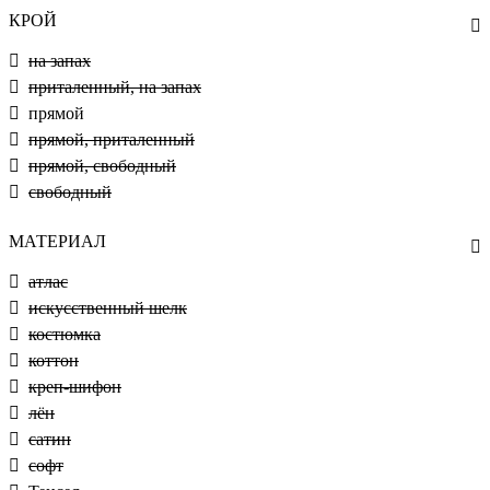
КРОЙ
на запах
приталенный, на запах
прямой
прямой, приталенный
прямой, свободный
свободный
МАТЕРИАЛ
атлас
искусственный шелк
костюмка
коттон
креп-шифон
лён
сатин
софт