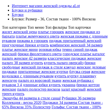
Интернет магазин женской одежды aLot
Блузки и рубашки
Блузки
Блузки: Размер - 36, Состав ткани - 100% Вискоза
Топ категории
Топ меню
Топ фильтры
Топ карточки
жилет женский цена
платье горошек
женские пиджаки из
бархата
платье жемчужного цвета
женская пижама с длинным
рукавом
пижама в горошек
пиджак приталенный женский
прогулочные брюки купить
комбинезон женский 34 размер
платье женское мини
розовая юбка
темно синий пиджак
женский
брюки фиолетового цвета
городское платье каталог
пальто женское 42 размера
классические пиджаки женские
пальто 38 размер купить
купить пальто оверсайз
брюки
свободные
женский пиджак в стиле кэжуал
женские деловые
пиджаки
приталенные женские куртки
блузка серая
женские
водолазки с длинным рукавом
купить куртку плащевку
женскую
пальто из ворсовой ткани
женская рубашка с
рукавом 3 4
длинные юбки купить украина
брюки коттон
женские
пальто полиэстер вискоза
халат красный
женский
тренч купить
Экошубы 44 размера в стиле casual
Рубашки 36 размера
Коллекция - весна 2020
Пиджаки 34 размера Состав ткани -
65% Вискоза 35% Полиэстер
Гольфы: Состав ткани - 100%