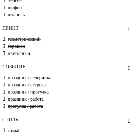
Тенсел
шифон
штапель
ПРИНТ
геометрический
горошек
цветочный
СОБЫТИЕ
праздник / вечеринка
праздник / встреча
праздник / прогулка
праздник / работа
прогулка / работа
СТИЛЬ
casual