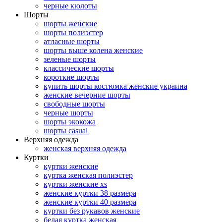
черные кюлоты
Шорты
шорты женские
шорты полиэстер
атласные шорты
шорты выше колена женские
зеленые шорты
классические шорты
короткие шорты
купить шорты костюмка женские украина
женские вечерние шорты
свободные шорты
черные шорты
шорты экокожа
шорты casual
Верхняя одежда
женская верхняя одежда
Куртки
куртки женские
куртка женская полиэстер
куртки женские xs
женские куртки 38 размера
женские куртки 40 размера
куртки без рукавов женские
белая куртка женская