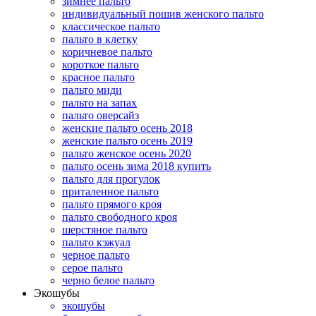
зимнее пальто
индивидуальный пошив женского пальто
классическое пальто
пальто в клетку
коричневое пальто
короткое пальто
красное пальто
пальто миди
пальто на запах
пальто оверсайз
женские пальто осень 2018
женские пальто осень 2019
пальто женское осень 2020
пальто осень зима 2018 купить
пальто для прогулок
приталенное пальто
пальто прямого кроя
пальто свободного кроя
шерстяное пальто
пальто кэжуал
черное пальто
серое пальто
черно белое пальто
Экошубы
экошубы