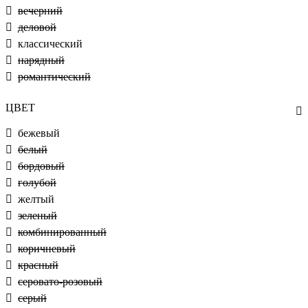
вечерний
деловой
классический
нарядный
романтический
ЦВЕТ
бежевый
белый
бордовый
голубой
желтый
зеленый
комбинированный
коричневый
красный
серовато-розовый
серый