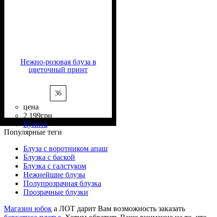
Нежно-розовая блуза в
цветочный принт
36
цена
2 199
грн
Состав ткани
Крой
Длина
Длина рукава
Стиль
: прямой
: классическая
: casual
: 100%
: длинный
Купить
Вискоза
Популярные теги
Блуза с воротником апаш
Блузка с баской
Блузка с галстуком
Нежнейшие блузы
Полупрозрачная блузка
Прозрачные блузки
Магазин юбок
а ЛОТ дарит Вам возможность заказать