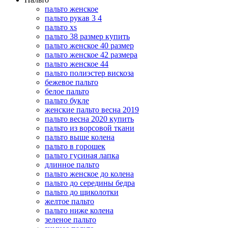
пальто женское
пальто рукав 3 4
пальто xs
пальто 38 размер купить
пальто женское 40 размер
пальто женское 42 размера
пальто женское 44
пальто полиэстер вискоза
бежевое пальто
белое пальто
пальто букле
женские пальто весна 2019
пальто весна 2020 купить
пальто из ворсовой ткани
пальто выше колена
пальто в горошек
пальто гусиная лапка
длинное пальто
пальто женское до колена
пальто до середины бедра
пальто до щиколотки
желтое пальто
пальто ниже колена
зеленое пальто