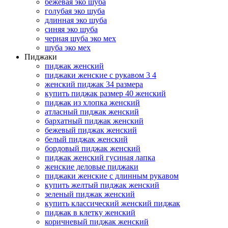
бежевая эко шуба
голубая эко шуба
длинная эко шуба
синяя эко шуба
черная шуба эко мех
шуба эко мех
Пиджаки
пиджак женский
пиджаки женские с рукавом 3 4
женский пиджак 34 размера
купить пиджак размер 40 женский
пиджак из хлопка женский
атласный пиджак женский
бархатный пиджак женский
бежевый пиджак женский
белый пиджак женский
бордовый пиджак женский
пиджак женский гусиная лапка
женские деловые пиджаки
пиджаки женские с длинным рукавом
купить желтый пиджак женский
зеленый пиджак женский
купить классический женский пиджак
пиджак в клетку женский
коричневый пиджак женский