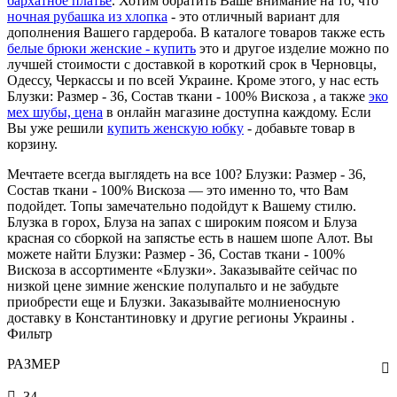
бархатное платье
. Хотим обратить Ваше внимание на то, что
ночная рубашка из хлопка
- это отличный вариант для
дополнения Вашего гардероба. В каталоге товаров также есть
белые брюки женские - купить
это и другое изделие можно по
лучшей стоимости с доставкой в короткий срок в Черновцы,
Одессу, Черкассы и по всей Украине. Кроме этого, у нас есть
Блузки: Размер - 36, Состав ткани - 100% Вискоза , а также
эко
мех шубы, цена
в онлайн магазине доступна каждому. Если
Вы уже решили
купить женскую юбку
- добавьте товар в
корзину.
Мечтаете всегда выглядеть на все 100? Блузки: Размер - 36,
Состав ткани - 100% Вискоза — это именно то, что Вам
подойдет. Топы замечательно подойдут к Вашему стилю.
Блузка в горох, Блуза на запах с широким поясом и Блуза
красная со сборкой на запястье есть в нашем шопе Алот. Вы
можете найти Блузки: Размер - 36, Состав ткани - 100%
Вискоза в ассортименте «Блузки». Заказывайте сейчас по
низкой цене зимние женские полупальто и не забудьте
приобрести еще и Блузки. Заказывайте молниеносную
доставку в Константиновку и другие регионы Украины .
Фильтр
РАЗМЕР
34