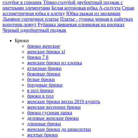
голубое в горошек
Тёмно-голубой двубортный пиджак с
цветными элементами
Белая котоновая юбка А-силуэта
Серая
ассиметричная юбка в клетку
Юбка рыжая из экозамши
Льняное горчичное платье
Платье - туника черная в пайетках
воротник-хомут
Рубашка замшевая оливковая на кнопках
Черный однобортный пиджак
Брюки
брюки женские
женские брюки xl
брюки 7 8
женские брюки из хлопка
атласные брюки
бежевые брюки
белые брюки
бордовые брюки
в пол брюки
брюки в пол
женские брюки весна 2019 купить
женские весенние брюки
брюки гусиная лапка
деловые женские брюки
длинные брюки
женские брюки до щиколотки
желтые брюки