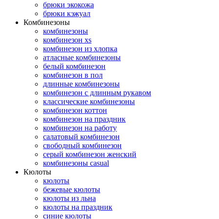
брюки экокожа
брюки кэжуал
Комбинезоны
комбинезоны
комбинезон xs
комбинезон из хлопка
атласные комбинезоны
белый комбинезон
комбинезон в пол
длинные комбинезоны
комбинезон с длинным рукавом
классические комбинезоны
комбинезон коттон
комбинезон на праздник
комбинезон на работу
салатовый комбинезон
свободный комбинезон
серый комбинезон женский
комбинезоны casual
Кюлоты
кюлоты
бежевые кюлоты
кюлоты из льна
кюлоты на праздник
синие кюлоты