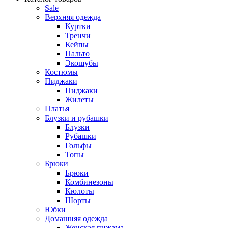
Sale
Верхняя одежда
Куртки
Тренчи
Кейпы
Пальто
Экошубы
Костюмы
Пиджаки
Пиджаки
Жилеты
Платья
Блузки и рубашки
Блузки
Рубашки
Гольфы
Топы
Брюки
Брюки
Комбинезоны
Кюлоты
Шорты
Юбки
Домашняя одежда
Женская пижама