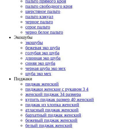
пальто прямого кроя
пальто свободного кроя
шерстяное пальто
пальто кэжуал
черное пальто
серое пальто
черно белое пальто
Экошубы
экошубы
бежевая эко шуба
голубая эко шуба
длинная эко шуба
синяя эко шуба
черная шуба эко мех
шуба эко мех
Пиджаки
пиджак женский
пиджаки женские с рукавом 3 4
женский пиджак 34 размера
купить пиджак размер 40 женский
пиджак из хлопка женский
атласный пиджак женский
бархатный пиджак женский
бежевый пиджак женский
белый пиджак женский