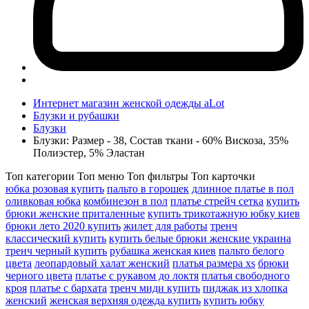
Интернет магазин женской одежды aLot
Блузки и рубашки
Блузки
Блузки: Размер - 38, Состав ткани - 60% Вискоза, 35%
Полиэстер, 5% Эластан
Топ категории
Топ меню
Топ фильтры
Топ карточки
юбка розовая купить
пальто в горошек
длинное платье в пол
оливковая юбка
комбинезон в пол
платье стрейч сетка
купить
брюки женские приталенные
купить трикотажную юбку киев
брюки лето 2020 купить
жилет для работы
тренч
классический купить
купить белые брюки женские украина
тренч черный купить
рубашка женская киев
пальто белого
цвета
леопардовый халат женский
платья размера xs
брюки
черного цвета
платье с рукавом до локтя
платья свободного
кроя
платье с бархата
тренч миди купить
пиджак из хлопка
женский
женская верхняя одежда купить
купить юбку