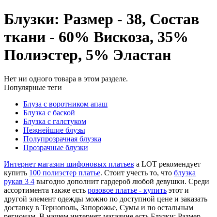
Блузки: Размер - 38, Состав
ткани - 60% Вискоза, 35%
Полиэстер, 5% Эластан
Нет ни одного товара в этом разделе.
Популярные теги
Блуза с воротником апаш
Блузка с баской
Блузка с галстуком
Нежнейшие блузы
Полупрозрачная блузка
Прозрачные блузки
Интернет магазин шифоновых платьев
a LOT рекомендует
купить
100 полиэстер платье
. Стоит учесть то, что
блузка
рукав 3 4
выгодно дополнит гардероб любой девушки. Среди
ассортимента также есть
розовое платье - купить
этот и
другой элемент одежды можно по доступной цене и заказать
доставку в Тернополь, Запорожье, Сумы и по остальным
регионам. В нашем интернет-магазине есть Блузки: Размер -