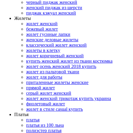
черный пиджак женский
женский пиджак из шерсти
пиджак кэжуал женский
Жилеты
жилет женский
бежевый жилет
жилет гусиные лапки
женские деловые жилеты
классический жилет женский
жилеты в клетку
жилет коричневый женский
купить женский жилет из ткани костюмка
жилет осень женский 2018 купить
жилет из пальтовой ткани
жилет для работы
приталенные жилеты женские
прямой жилет
серый жилет женский
жилет женский трикотаж купить украина
фиолетовый жилет
жилет в стиле casual купить
Платья
платья
платья из 100 льна
полиэстер платья