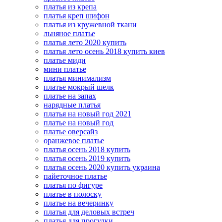
платья из крепа
платья креп шифон
платья из кружевной ткани
льняное платье
платья лето 2020 купить
платья лето осень 2018 купить киев
платье миди
мини платье
платья минимализм
платье мокрый шелк
платье на запах
нарядные платья
платья на новый год 2021
платье на новый год
платье оверсайз
оранжевое платье
платья осень 2018 купить
платья осень 2019 купить
платья осень 2020 купить украина
пайеточное платье
платья по фигуре
платье в полоску
платье на вечеринку
платья для деловых встреч
платья для прогулки