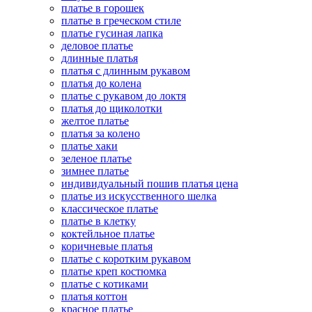
платье в горошек
платье в греческом стиле
платье гусиная лапка
деловое платье
длинные платья
платья с длинным рукавом
платья до колена
платье с рукавом до локтя
платья до щиколотки
желтое платье
платья за колено
платье хаки
зеленое платье
зимнее платье
индивидуальный пошив платья цена
платье из искусственного шелка
классическое платье
платье в клетку
коктейльное платье
коричневые платья
платье с коротким рукавом
платье креп костюмка
платье с котиками
платья коттон
красное платье