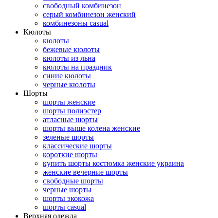
свободный комбинезон
серый комбинезон женский
комбинезоны casual
Кюлоты
кюлоты
бежевые кюлоты
кюлоты из льна
кюлоты на праздник
синие кюлоты
черные кюлоты
Шорты
шорты женские
шорты полиэстер
атласные шорты
шорты выше колена женские
зеленые шорты
классические шорты
короткие шорты
купить шорты костюмка женские украина
женские вечерние шорты
свободные шорты
черные шорты
шорты экокожа
шорты casual
Верхняя одежда