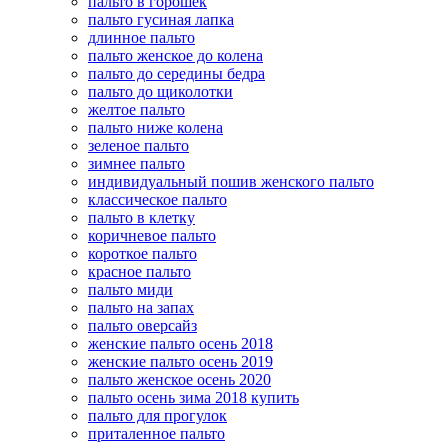
пальто в горошек
пальто гусиная лапка
длинное пальто
пальто женское до колена
пальто до середины бедра
пальто до щиколотки
желтое пальто
пальто ниже колена
зеленое пальто
зимнее пальто
индивидуальный пошив женского пальто
классическое пальто
пальто в клетку
коричневое пальто
короткое пальто
красное пальто
пальто миди
пальто на запах
пальто оверсайз
женские пальто осень 2018
женские пальто осень 2019
пальто женское осень 2020
пальто осень зима 2018 купить
пальто для прогулок
приталенное пальто