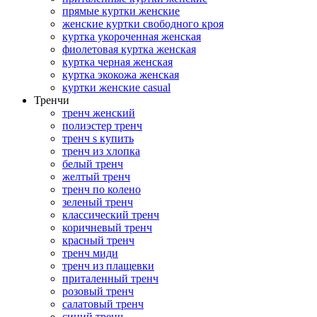
прямые куртки женские
женские куртки свободного кроя
куртка укороченная женская
фиолетовая куртка женская
куртка черная женская
куртка экокожа женская
куртки женские casual
Тренчи
тренч женский
полиэстер тренч
тренч s купить
тренч из хлопка
белый тренч
желтый тренч
тренч по колено
зеленый тренч
классический тренч
коричневый тренч
красный тренч
тренч миди
тренч из плащевки
приталенный тренч
розовый тренч
салатовый тренч
синий тренч