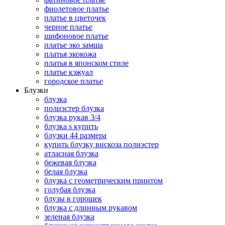
фиолетовое платье
платье в цветочек
черное платье
шифоновое платье
платье эко замша
платья экокожа
платья в японском стиле
платье кэжуал
городское платье
Блузки
блузка
полиэстер блузка
блузка рукав 3/4
блузка s купить
блузки 44 размера
купить блузку вискоза полиэстер
атласная блузка
бежевая блузка
белая блузка
блузка с геометрическим принтом
голубая блузка
блузы в горошек
блузка с длинным рукавом
зеленая блузка