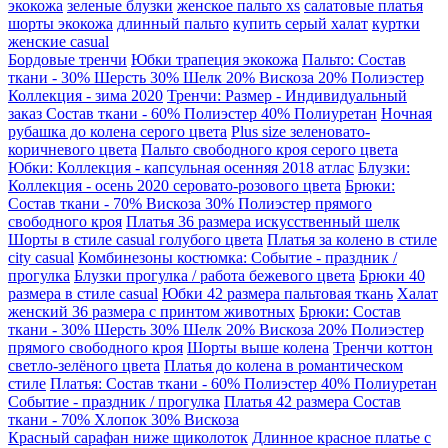
экокожа
зеленые блузки
женское пальто xs
салатовые платья
шорты экокожа
длинный пальто
купить серый халат
куртки
женские casual
Бордовые тренчи
Юбки трапеция экокожа
Пальто: Состав
ткани - 30% Шерсть 30% Шелк 20% Вискоза 20% Полиэстер
Коллекция - зима 2020
Тренчи: Размер - Индивидуальный
заказ Состав ткани - 60% Полиэстер 40% Полиуретан
Ночная
рубашка до колена серого цвета
Plus size зеленовато-
коричневого цвета
Пальто свободного кроя серого цвета
Юбки: Коллекция - капсульная осенняя 2018 атлас
Блузки:
Коллекция - осень 2020 серовато-розового цвета
Брюки:
Состав ткани - 70% Вискоза 30% Полиэстер прямого
свободного кроя
Платья 36 размера искусственный шелк
Шорты в стиле casual голубого цвета
Платья за колено в стиле
city casual
Комбинезоны костюмка: Событие - праздник /
прогулка
Блузки прогулка / работа бежевого цвета
Брюки 40
размера в стиле casual
Юбки 42 размера пальтовая ткань
Халат
женский 36 размера с принтом животных
Брюки: Состав
ткани - 30% Шерсть 30% Шелк 20% Вискоза 20% Полиэстер
прямого свободного кроя
Шорты выше колена
Тренчи коттон
светло-зелёного цвета
Платья до колена в романтическом
стиле
Платья: Состав ткани - 60% Полиэстер 40% Полиуретан
Событие - праздник / прогулка
Платья 42 размера Состав
ткани - 70% Хлопок 30% Вискоза
Красный сарафан ниже щиколоток
Длинное красное платье с