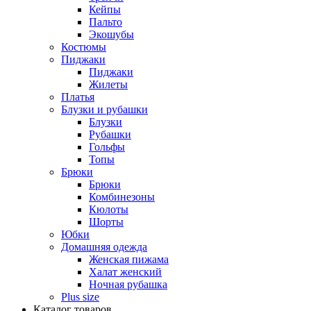
Кейпы
Пальто
Экошубы
Костюмы
Пиджаки
Пиджаки
Жилеты
Платья
Блузки и рубашки
Блузки
Рубашки
Гольфы
Топы
Брюки
Брюки
Комбинезоны
Кюлоты
Шорты
Юбки
Домашняя одежда
Женская пижама
Халат женский
Ночная рубашка
Plus size
Каталог товаров