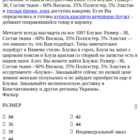
38, Состав ткани - 60% Вискоза, 35% Полиэстер, 5% Эластан
и
теплые брюки, цена
доступна каждому. Если Вы
определились и готовы
купить красивую вечернюю блузку
-
добавьте понравившийся товар в корзину.
Мечтаете всегда выглядеть на все 100? Блузки: Размер - 38,
Состав ткани - 60% Вискоза, 35% Полиэстер, 5% Эластан —
это именно то, что Вам подойдет. Топы замечательно
подойдут к Вашему стилю. Блузка в горох, Блуза на запах с
широким поясом и Блуза красная со сборкой на запястье есть в
нашем шопе Алот. Вы можете найти Блузки: Размер - 38,
Состав ткани - 60% Вискоза, 35% Полиэстер, 5% Эластан в
ассортименте «Блузки». Заказывайте сейчас по низкой цене
зимние женские полупальто и не забудьте приобрести еще и
Блузки. Заказывайте молниеносную доставку в
Константиновку и другие регионы Украины .
Фильтр
РАЗМЕР
34
42
36
44
38
Индивидуальный заказ
40