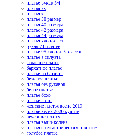
платье рукав 3/4
платья xs
платья s
платье 38 размер
платья 40 размера
платье 42 размера
платья 44 размера
платья хлопок лен
рукав 7 8 платье
платье 95 хлопок 5 эластан
платье а силуэта
атласное платье
бархатное платье
платье из батиста
бежевое платье
платья без рукавов
белое платье
платье бохо
платье в пол
женские платья весна 2019
платье весна 2020 купить
вечерние платья
платья выше колена
платья с геометрическим принтом
голубое платье