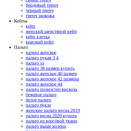
бордовый тренч
черный тренч
тренч экокожа
Кейпы
кейп
женский шерстяной кейп
кейп клетка
красный кейп
Пальто
пальто женское
пальто рукав 3 4
пальто xs
пальто 38 размер купить
пальто женское 40 размер
пальто женское 42 размера
пальто женское 44
пальто полиэстер вискоза
бежевое пальто
белое пальто
пальто букле
женские пальто весна 2019
пальто весна 2020 купить
пальто из ворсовой ткани
пальто выше колена