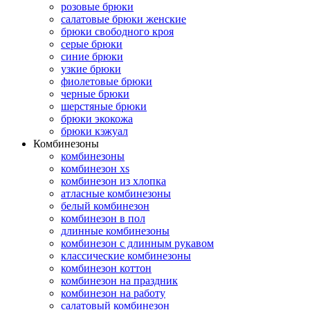
розовые брюки
салатовые брюки женские
брюки свободного кроя
серые брюки
синие брюки
узкие брюки
фиолетовые брюки
черные брюки
шерстяные брюки
брюки экокожа
брюки кэжуал
Комбинезоны
комбинезоны
комбинезон xs
комбинезон из хлопка
атласные комбинезоны
белый комбинезон
комбинезон в пол
длинные комбинезоны
комбинезон с длинным рукавом
классические комбинезоны
комбинезон коттон
комбинезон на праздник
комбинезон на работу
салатовый комбинезон