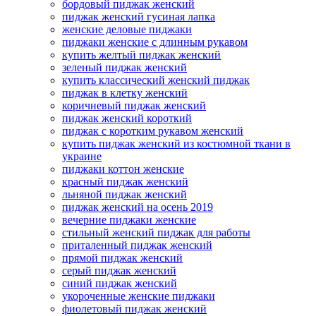
бордовый пиджак женский
пиджак женский гусиная лапка
женские деловые пиджаки
пиджаки женские с длинным рукавом
купить желтый пиджак женский
зеленый пиджак женский
купить классический женский пиджак
пиджак в клетку женский
коричневый пиджак женский
пиджак женский короткий
пиджак с коротким рукавом женский
купить пиджак женский из костюмной ткани в
украине
пиджаки коттон женские
красный пиджак женский
льняной пиджак женский
пиджак женский на осень 2019
вечерние пиджаки женские
стильный женский пиджак для работы
приталенный пиджак женский
прямой пиджак женский
серый пиджак женский
синий пиджак женский
укороченные женские пиджаки
фиолетовый пиджак женский