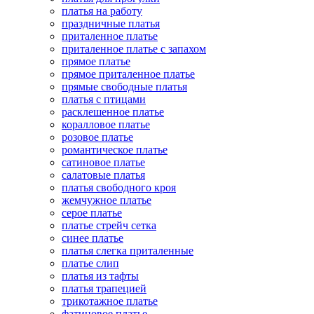
платья на работу
праздничные платья
приталенное платье
приталенное платье с запахом
прямое платье
прямое приталенное платье
прямые свободные платья
платья с птицами
расклешенное платье
коралловое платье
розовое платье
романтическое платье
сатиновое платье
салатовые платья
платья свободного кроя
жемчужное платье
серое платье
платье стрейч сетка
синее платье
платья слегка приталенные
платье слип
платья из тафты
платья трапецией
трикотажное платье
фатиновое платье