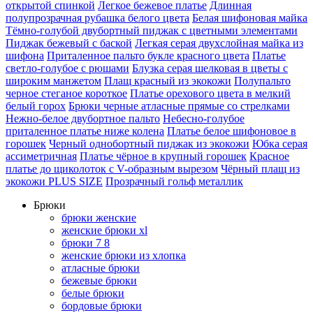
открытой спинкой
Легкое бежевое платье
Длинная
полупрозрачная рубашка белого цвета
Белая шифоновая майка
Тёмно-голубой двубортный пиджак с цветными элементами
Пиджак бежевый с баской
Легкая серая двухслойная майка из
шифона
Приталенное пальто букле красного цвета
Платье
светло-голубое с рюшами
Блузка серая шелковая в цветы с
широким манжетом
Плащ красный из экокожи
Полупальто
черное стеганое короткое
Платье орехового цвета в мелкий
белый горох
Брюки черные атласные прямые со стрелками
Нежно-белое двубортное пальто
Небесно-голубое
приталенное платье ниже колена
Платье белое шифоновое в
горошек
Черный однобортный пиджак из экокожи
Юбка серая
ассиметричная
Платье чёрное в крупный горошек
Красное
платье до щиколоток с V-образным вырезом
Чёрный плащ из
экокожи PLUS SIZE
Прозрачный гольф металлик
Брюки
брюки женские
женские брюки xl
брюки 7 8
женские брюки из хлопка
атласные брюки
бежевые брюки
белые брюки
бордовые брюки