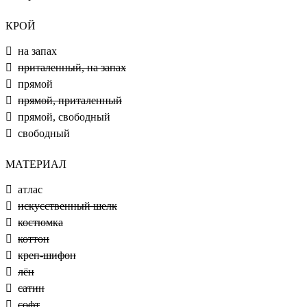
КРОЙ
на запах
приталенный, на запах
прямой
прямой, приталенный
прямой, свободный
свободный
МАТЕРИАЛ
атлас
искусственный шелк
костюмка
коттон
креп-шифон
лён
сатин
софт