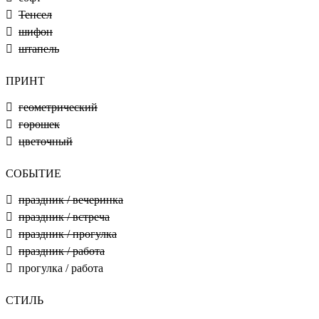
Тенсел
шифон
штапель
ПРИНТ
геометрический
горошек
цветочный
СОБЫТИЕ
праздник / вечеринка
праздник / встреча
праздник / прогулка
праздник / работа
прогулка / работа
СТИЛЬ