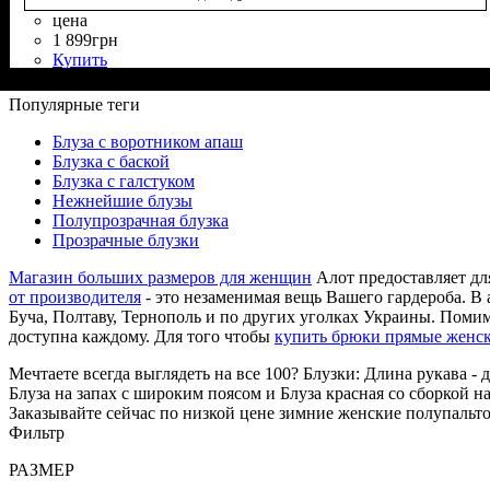
цена
1 899
грн
Купить
Состав ткани
Крой
Длина
Длина рукава
Стиль
: на запах
: до бедра
: casual
: 60% Вискоза, 40% Полиэстер
: длинный
Популярные теги
Блуза с воротником апаш
Блузка с баской
Блузка с галстуком
Нежнейшие блузы
Полупрозрачная блузка
Прозрачные блузки
Магазин больших размеров для женщин
Алот предоставляет дл
от производителя
- это незаменимая вещь Вашего гардероба. В 
Буча, Полтаву, Тернополь и по других уголках Украины. Помимо
доступна каждому. Для того чтобы
купить брюки прямые женс
Мечтаете всегда выглядеть на все 100? Блузки: Длина рукава -
Блуза на запах с широким поясом и Блуза красная со сборкой н
Заказывайте сейчас по низкой цене зимние женские полупальто
Фильтр
РАЗМЕР