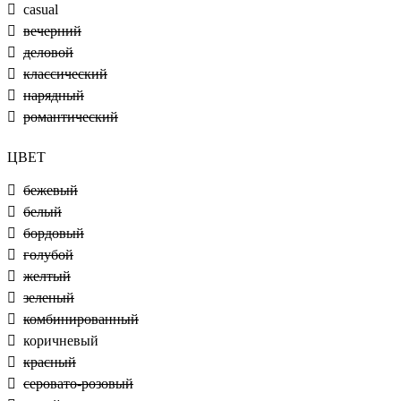
casual
вечерний
деловой
классический
нарядный
романтический
ЦВЕТ
бежевый
белый
бордовый
голубой
желтый
зеленый
комбинированный
коричневый
красный
серовато-розовый