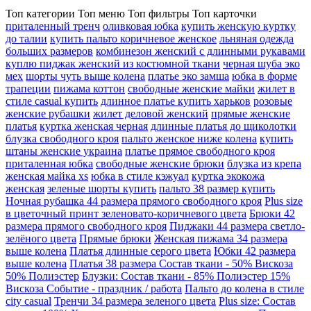
Топ категории
Топ меню
Топ фильтры
Топ карточки
приталенный тренч
оливковая юбка
купить женскую куртку
до талии
купить пальто коричневое женское
льняная одежда
больших размеров
комбинезон женский с длинными рукавами
куплю пиджак женский из костюмной ткани
черная шуба эко
мех
шорты чуть выше колена
платье эко замша
юбка в форме
трапеции
пижама коттон
свободные женские майки
жилет в
стиле casual купить
длинное платье купить харьков
розовые
женские рубашки
жилет деловой женский
прямые женские
платья
куртка женская черная
длинные платья до щиколотки
блузка свободного кроя
пальто женское ниже колена
купить
штаны женские украина
платье прямое свободного кроя
приталенная юбка
свободные женские брюки
блузка из крепа
женская майка xs
юбка в стиле кэжуал
куртка экокожа
женская
зеленые шорты купить
пальто 38 размер купить
Ночная рубашка 44 размера прямого свободного кроя
Plus size
в цветочный принт зеленовато-коричневого цвета
Брюки 42
размера прямого свободного кроя
Пиджаки 44 размера светло-
зелёного цвета
Прямые брюки
Женская пижама 34 размера
выше колена
Платья длинные серого цвета
Юбки 42 размера
выше колена
Платья 38 размера Состав ткани - 50% Вискоза
50% Полиэстер
Блузки: Состав ткани - 85% Полиэстер 15%
Вискоза Событие - праздник / работа
Пальто до колена в стиле
city casual
Тренчи 34 размера зеленого цвета
Plus size: Состав