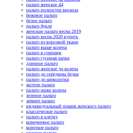
пальто женское 44
пальто полиэстер вискоза
бежевое пальто
белое пальто
пальто букле
женские пальто весна 2019
пальто весна 2020 купить
пальто из ворсовой ткани
пальто выше колена
пальто в горошек
пальто гусиная лапка
длинное пальто
пальто женское до колена
пальто до середины бедра
пальто до щиколотки
желтое пальто
пальто ниже колена
зеленое пальто
зимнее пальто
индивидуальный пошив женского пальто
классическое пальто
пальто в клетку
коричневое пальто
короткое пальто
красное пальто