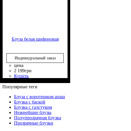
Блуза белая шифоновая
Индивидуальный заказ
цена
2 199
грн
Купить
Состав ткани
Крой
Длина
Длина рукава
Стиль
: прямой, свободный
: классическая
: классический
: 60%
: длинный
Полиэстер, 30% Вискоза,
Популярные теги
10% Эластан
Блуза с воротником апаш
Блузка с баской
Блузка с галстуком
Нежнейшие блузы
Полупрозрачная блузка
Прозрачные блузки