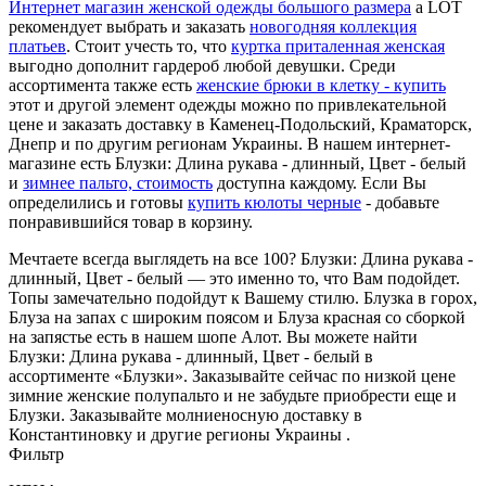
Интернет магазин женской одежды большого размера
a LOT
рекомендует выбрать и заказать
новогодняя коллекция
платьев
. Стоит учесть то, что
куртка приталенная женская
выгодно дополнит гардероб любой девушки. Среди
ассортимента также есть
женские брюки в клетку - купить
этот и другой элемент одежды можно по привлекательной
цене и заказать доставку в Каменец-Подольский, Краматорск,
Днепр и по другим регионам Украины. В нашем интернет-
магазине есть Блузки: Длина рукава - длинный, Цвет - белый
и
зимнее пальто, стоимость
доступна каждому. Если Вы
определились и готовы
купить кюлоты черные
- добавьте
понравившийся товар в корзину.
Мечтаете всегда выглядеть на все 100? Блузки: Длина рукава -
длинный, Цвет - белый — это именно то, что Вам подойдет.
Топы замечательно подойдут к Вашему стилю. Блузка в горох,
Блуза на запах с широким поясом и Блуза красная со сборкой
на запястье есть в нашем шопе Алот. Вы можете найти
Блузки: Длина рукава - длинный, Цвет - белый в
ассортименте «Блузки». Заказывайте сейчас по низкой цене
зимние женские полупальто и не забудьте приобрести еще и
Блузки. Заказывайте молниеносную доставку в
Константиновку и другие регионы Украины .
Фильтр