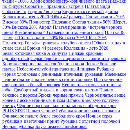
ткани - 100% Хлопок зеленовато-коричневого цвета
Пиджаки
по фигуре: Событие - праздник / встреча
Платья миди
Событие - праздник / встреча
Блузки классической длины
Коллекция - осень 2020
Юбки 42 размера Состав ткани - 70%
Вискоза 30% Полиэстер
Пиджаки: Состав ткани - 50% Шерсть
30% Вискоза 20% Акрил
Платья праздник / встреча черного
цвета
Комбинезоны 40 размера приталенного кроя
Платья 38
размера Состав ткани - 50% Вискоза 30% Шёлк 20%
Полиэстер
Гольфы трикотаж голубого цвета
Юбки на запах в
стиле casual
Брюки 44 размера Коллекция - лето 2020
Белая котоновая юбка А-силуэта
Пиджак красный
однобортный
Серые брюки с защипами на талии и стрелками
Короткое черное пальто свободного кроя
Легкое бежевое
платье
Небесно-голубой приталенный пиджак
Рубашка
черная хлопковая с длинными втачными рукавами
Маленькое
черное платье
Платье белое в синий горошек
Платье черное
шифоновое в белый горошек
Неоново-салатовая котоновая
юбка
Двубортный пиджак в коричневую клетку
Пальто
бежевое с ворсом
Брюки черные прямые
Черное платье выше
колена с ассиметричным низом
Штаны в мелкую голубую
клетку
Чёрное ворсовое пальто на запах свободного кроя
PLUS SIZE
Пальто черное
Рубашка коричневая из экокожи
Оливковое пальто букле свободного кроя
Ночная серая
рубашка в цветочный принт
Рубашка с отлетной полочкой
Черная рубашка
Блуза бежевая шифоновая