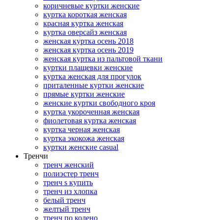
коричневые куртки женские
куртка короткая женская
красная куртка женская
куртка оверсайз женская
женская куртка осень 2018
женская куртка осень 2019
женская куртка из пальтовой ткани
куртки плащевки женские
куртка женская для прогулок
приталенные куртки женские
прямые куртки женские
женские куртки свободного кроя
куртка укороченная женская
фиолетовая куртка женская
куртка черная женская
куртка экокожа женская
куртки женские casual
Тренчи
тренч женский
полиэстер тренч
тренч s купить
тренч из хлопка
белый тренч
желтый тренч
тренч по колено