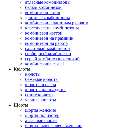
атласные комбинезоны
белый комбинезон
комбинезон в пол
длинные комбинезоны
комбинезон с длинным рукавом
классические комбинезоны
комбинезон коттон
комбинезон на праздник
комбинезон на работу
салатовый комбинезон
свободный комбинезон
серый комбинезон женский
комбинезоны casual
Кюлоты
кюлоты
бежевые кюлоты
кюлоты из льна
кюлоты на праздник
синие кюлоты
черные кюлоты
Шорты
шорты женские
шорты полиэстер
атласные шорты
шорты выше колена женские