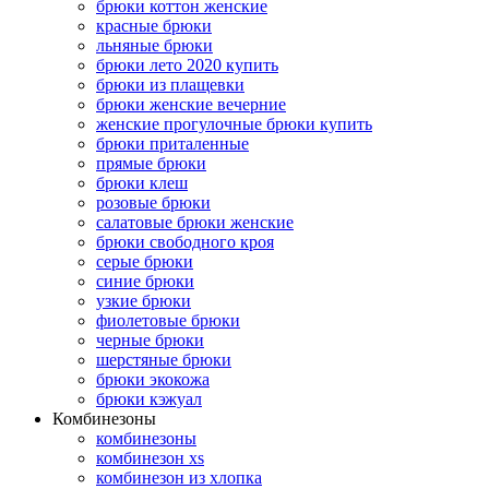
брюки коттон женские
красные брюки
льняные брюки
брюки лето 2020 купить
брюки из плащевки
брюки женские вечерние
женские прогулочные брюки купить
брюки приталенные
прямые брюки
брюки клеш
розовые брюки
салатовые брюки женские
брюки свободного кроя
серые брюки
синие брюки
узкие брюки
фиолетовые брюки
черные брюки
шерстяные брюки
брюки экокожа
брюки кэжуал
Комбинезоны
комбинезоны
комбинезон xs
комбинезон из хлопка