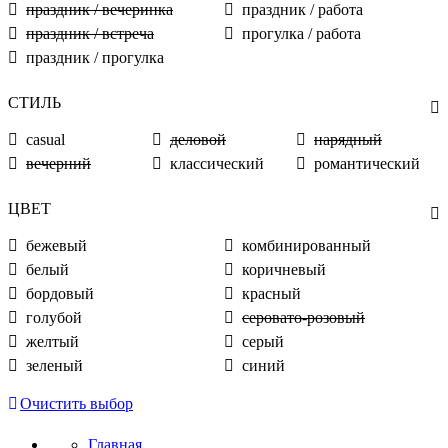
праздник / вечеринка
праздник / работа
праздник / встреча
прогулка / работа
праздник / прогулка
СТИЛЬ
casual
деловой
нарядный
вечерний
классический
романтический
ЦВЕТ
бежевый
комбинированный
белый
коричневый
бордовый
красный
голубой
серовато-розовый
желтый
серый
зеленый
синий
Очистить выбор
Главная