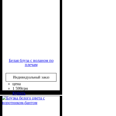
Белая блуза с воланом по
плечам
Индивидуальный заказ
цена
1 599
грн
Состав ткани
Крой
Длина
Длина рукава
Стиль
: свободный
: до бедра
: casual
: 50%
: длинный
Купить
Вискоза, 50% Полиэстер