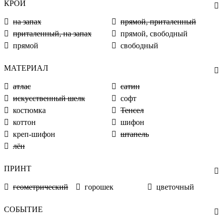
КРОЙ
на запах
прямой, приталенный
приталенный, на запах
прямой, свободный
прямой
свободный
МАТЕРИАЛ
атлас
сатин
искусственный шелк
софт
костюмка
Тенсел
коттон
шифон
креп-шифон
штапель
лён
ПРИНТ
геометрический
горошек
цветочный
СОБЫТИЕ