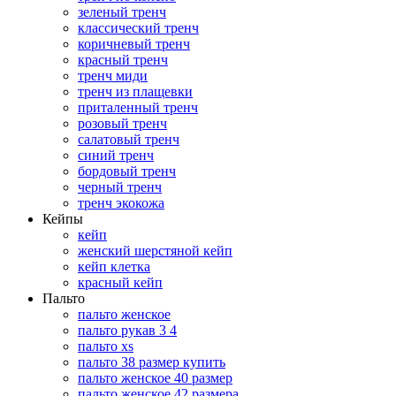
зеленый тренч
классический тренч
коричневый тренч
красный тренч
тренч миди
тренч из плащевки
приталенный тренч
розовый тренч
салатовый тренч
синий тренч
бордовый тренч
черный тренч
тренч экокожа
Кейпы
кейп
женский шерстяной кейп
кейп клетка
красный кейп
Пальто
пальто женское
пальто рукав 3 4
пальто xs
пальто 38 размер купить
пальто женское 40 размер
пальто женское 42 размера