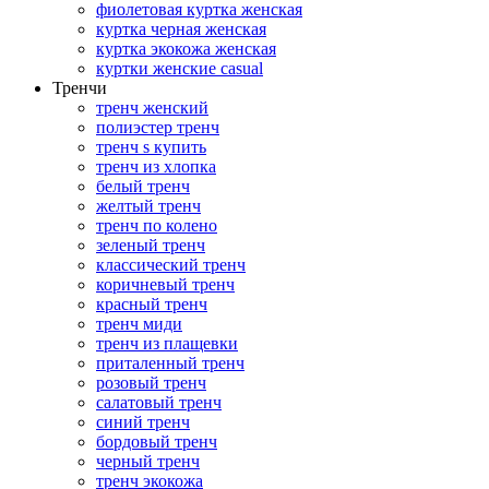
фиолетовая куртка женская
куртка черная женская
куртка экокожа женская
куртки женские casual
Тренчи
тренч женский
полиэстер тренч
тренч s купить
тренч из хлопка
белый тренч
желтый тренч
тренч по колено
зеленый тренч
классический тренч
коричневый тренч
красный тренч
тренч миди
тренч из плащевки
приталенный тренч
розовый тренч
салатовый тренч
синий тренч
бордовый тренч
черный тренч
тренч экокожа