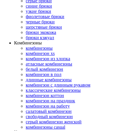
серые брюки
синие брюки
узкие брюки
фиолетовые брюки
черные брюки
шерстяные брюки
брюки экокожа
брюки кэжуал
Комбинезоны
комбинезоны
комбинезон xs
комбинезон из хлопка
атласные комбинезоны
белый комбинезон
комбинезон в пол
длинные комбинезоны
комбинезон с длинным рукавом
классические комбинезоны
комбинезон коттон
комбинезон на праздник
комбинезон на работу
салатовый комбинезон
свободный комбинезон
серый комбинезон женский
комбинезоны casual