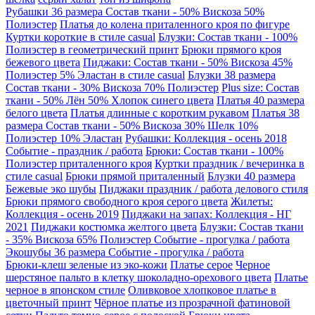
Рубашки 36 размера Состав ткани - 50% Вискоза 50%
Полиэстер
Платья до колена приталенного кроя по фигуре
Куртки короткие в стиле casual
Блузки: Состав ткани - 100%
Полиэстер в геометрический принт
Брюки прямого кроя
бежевого цвета
Пиджаки: Состав ткани - 50% Вискоза 45%
Полиэстер 5% Эластан в стиле casual
Блузки 38 размера
Состав ткани - 30% Вискоза 70% Полиэстер
Plus size: Состав
ткани - 50% Лён 50% Хлопок синего цвета
Платья 40 размера
белого цвета
Платья длинные с коротким рукавом
Платья 38
размера Состав ткани - 50% Вискоза 30% Шелк 10%
Полиэстер 10% Эластан
Рубашки: Коллекция - осень 2018
Событие - праздник / работа
Брюки: Состав ткани - 100%
Полиэстер приталенного кроя
Куртки праздник / вечеринка в
стиле casual
Брюки прямой приталенный
Блузки 40 размера
Бежевые эко шубы
Пиджаки праздник / работа делового стиля
Брюки прямого свободного кроя серого цвета
Жилеты:
Коллекция - осень 2019
Пиджаки на запах: Коллекция - НГ
2021
Пиджаки костюмка желтого цвета
Блузки: Состав ткани
- 35% Вискоза 65% Полиэстер Событие - прогулка / работа
Экошубы 36 размера Событие - прогулка / работа
Брюки-клеш зеленые из эко-кожи
Платье серое
Черное
шерстяное пальто в клетку шоколадно-орехового цвета
Платье
черное в японском стиле
Оливковое хлопковое платье в
цветочный принт
Чёрное платье из прозрачной фатиновой