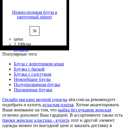
Нежно-розовая блуза в
цветочный принт
36
цена
2 199
грн
Состав ткани
Крой
Длина
Длина рукава
Стиль
: прямой
: классическая
: casual
: 100%
: длинный
Купить
Вискоза
Популярные теги
Блуза с воротником апаш
Блузка с баской
Блузка с галстуком
Нежнейшие блузы
Полупрозрачная блузка
Прозрачные блузки
Онлайн магазин модной одежды
alot.com.ua рекомендует
подобрать и купить
атласная платья
. Хотим акцентировать
Ваше внимание на том, что
майка без рукавов женская
отлично дополнит Ваш гардероб. В ассортименте также есть
брюки женские классика - купить
этот и другой элемент
одежды можно по выгодной цене и заказать доставку в