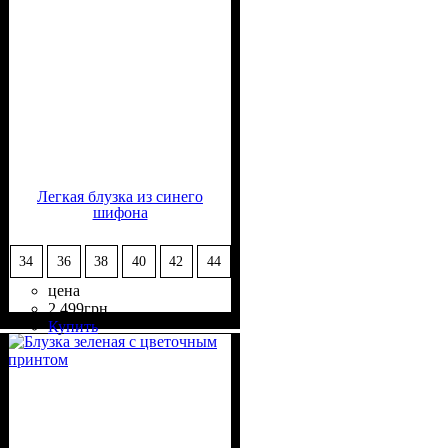
Легкая блузка из синего
шифона
34
36
38
40
42
44
цена
2 499
грн
Состав ткани
Крой
Длина
Длина рукава
Стиль
: свободный
: удлиненная
: нарядный
: 50%
: длинный
Купить
Вискоза, 50% Полиэстер