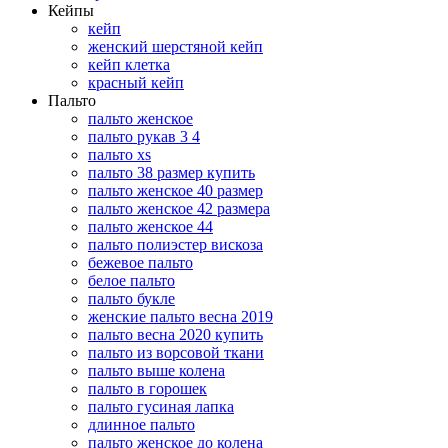
Кейпы
кейп
женский шерстяной кейп
кейп клетка
красный кейп
Пальто
пальто женское
пальто рукав 3 4
пальто xs
пальто 38 размер купить
пальто женское 40 размер
пальто женское 42 размера
пальто женское 44
пальто полиэстер вискоза
бежевое пальто
белое пальто
пальто букле
женские пальто весна 2019
пальто весна 2020 купить
пальто из ворсовой ткани
пальто выше колена
пальто в горошек
пальто гусиная лапка
длинное пальто
пальто женское до колена