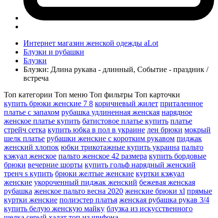
Интернет магазин женской одежды aLot
Блузки и рубашки
Блузки
Блузки: Длина рукава - длинный, Событие - праздник /
встреча
Топ категории
Топ меню
Топ фильтры
Топ карточки
купить брюки женские 7 8
коричневый жилет
приталенное
платье с запахом
рубашка удлиненная женская
нарядное
женское платье купить
батистовое платье купить
платье
стрейч сетка
купить юбка в пол в украине
лен брюки
мокрый
шелк платье
рубашки женские с коротким рукавом
пиджак
женский хлопок
юбки трикотажные купить украина
пальто
кэжуал женское
пальто женское 42 размера
купить бордовые
брюки
вечерние шорты
купить гольф нарядный женский
тренч s купить
брюки желтые женские
куртки кэжуал
женские
укороченный пиджак женский
бежевая женская
рубашка
женское пальто весна 2020
женские брюки xl
прямые
куртки женские
полиэстер платья
женская рубашка рукав 3/4
купить белую женскую майку
блузка из искусственного
шелка
серый халат
топ из шифона