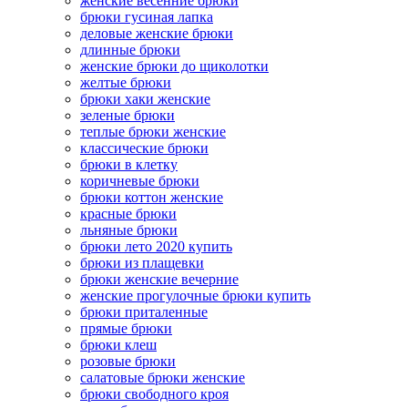
женские весенние брюки
брюки гусиная лапка
деловые женские брюки
длинные брюки
женские брюки до щиколотки
желтые брюки
брюки хаки женские
зеленые брюки
теплые брюки женские
классические брюки
брюки в клетку
коричневые брюки
брюки коттон женские
красные брюки
льняные брюки
брюки лето 2020 купить
брюки из плащевки
брюки женские вечерние
женские прогулочные брюки купить
брюки приталенные
прямые брюки
брюки клеш
розовые брюки
салатовые брюки женские
брюки свободного кроя