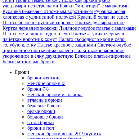
сетки
Пальто темно-серое с полоской
Брюки цвета
ультрамарин со стрелками
Брюки "милитари" с манжетами
Рубашка бежевая с отложным воротником
Рубашка белая
хлопковая с удлиненной полочкой
Красный халат на запах
Платье белое в крупный горошек
Платье-футляр красное
Куртка черная из экокожи
Льняное голубое платье с завязками
Платье металлик на одно плечо
Платье - туника черная в
пайетках воротник-хомут
Пальто свободного кроя в бело-
голубую клетку
Платье красное с защипами
Светло-голубое
приталенное платье ниже колена
Пальто-кокон молочное
укороченное в ёлку двухцветную
Бежевое платье-пирожное
Белые котоновые брюки
Брюки
брюки женские
женские брюки xl
брюки 7 8
женские брюки из хлопка
атласные брюки
бежевые брюки
белые брюки
бордовые брюки
в пол брюки
брюки в пол
женские брюки весна 2019 купить