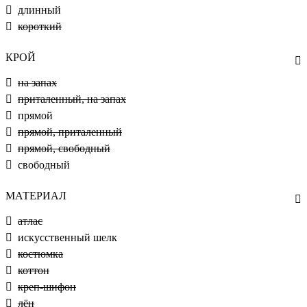
длинный
короткий
КРОЙ
на запах
приталенный, на запах
прямой
прямой, приталенный
прямой, свободный
свободный
МАТЕРИАЛ
атлас
искусственный шелк
костюмка
коттон
креп-шифон
лён