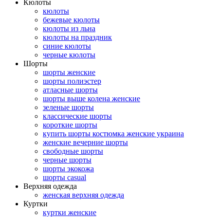
Кюлоты
кюлоты
бежевые кюлоты
кюлоты из льна
кюлоты на праздник
синие кюлоты
черные кюлоты
Шорты
шорты женские
шорты полиэстер
атласные шорты
шорты выше колена женские
зеленые шорты
классические шорты
короткие шорты
купить шорты костюмка женские украина
женские вечерние шорты
свободные шорты
черные шорты
шорты экокожа
шорты casual
Верхняя одежда
женская верхняя одежда
Куртки
куртки женские