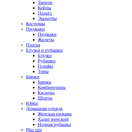
Тренчи
Кейпы
Пальто
Экошубы
Костюмы
Пиджаки
Пиджаки
Жилеты
Платья
Блузки и рубашки
Блузки
Рубашки
Гольфы
Топы
Брюки
Брюки
Комбинезоны
Кюлоты
Шорты
Юбки
Домашняя одежда
Женская пижама
Халат женский
Ночная рубашка
Plus size