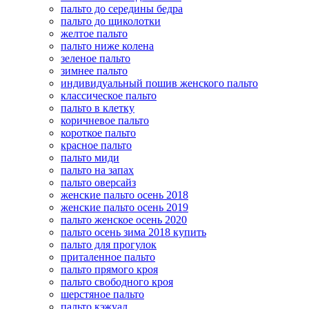
пальто до середины бедра
пальто до щиколотки
желтое пальто
пальто ниже колена
зеленое пальто
зимнее пальто
индивидуальный пошив женского пальто
классическое пальто
пальто в клетку
коричневое пальто
короткое пальто
красное пальто
пальто миди
пальто на запах
пальто оверсайз
женские пальто осень 2018
женские пальто осень 2019
пальто женское осень 2020
пальто осень зима 2018 купить
пальто для прогулок
приталенное пальто
пальто прямого кроя
пальто свободного кроя
шерстяное пальто
пальто кэжуал