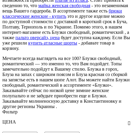
возможность приобрести
платье из атласа
. Стоит принять к
сведению то, что
майка женская свободная
- это незаменимая
вещь Вашего гардероба. В ассортименте также есть
брюки
классические женские - купить
это и другое изделие можно
по доступной стоимости с доставкой в короткий срок в Буча,
Полтаву, Тернополь и по Украине. Помимо этого, в нашем
интернет-магазине есть Блузки свободный, романтический , а
также
пальто оверсайз, цена
будет доступна каждому. Если Вы
уже решили
купить атласные шорты
- добавьте товар в
корзину.
Мечтаете всегда выглядеть на все 100? Блузки свободный,
романтический — это именно то, что Вам подойдет. Топы
замечательно подойдут к Вашему стилю. Блузка в горох,
Блуза на запах с широким поясом и Блуза красная со сборкой
на запястье есть в нашем шопе Алот. Вы можете найти Блузки
свободный, романтический в ассортименте «Блузки».
Заказывайте сейчас по низкой цене зимние женские
полупальто и не забудьте приобрести еще и Блузки.
Заказывайте молниеносную доставку в Константиновку и
другие регионы Украины .
Фильтр
ЦЕНА