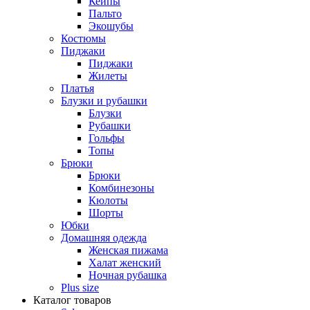
Кейпы
Пальто
Экошубы
Костюмы
Пиджаки
Пиджаки
Жилеты
Платья
Блузки и рубашки
Блузки
Рубашки
Гольфы
Топы
Брюки
Брюки
Комбинезоны
Кюлоты
Шорты
Юбки
Домашняя одежда
Женская пижама
Халат женский
Ночная рубашка
Plus size
Каталог товаров