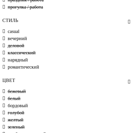
прогулка / работа
СТИЛЬ
casual
вечерний
деловой
классический
нарядный
романтический
ЦВЕТ
бежевый
белый
бордовый
голубой
желтый
зеленый