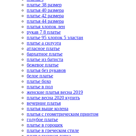
платье 38 размер
платья 40 размера
платье 42 размера
платья 44 размера
платья хлопок лен
рукав 7 8 платье
платье 95 хлопок 5 эластан
платье а силуэта
атласное платье
бархатное платье
платье из батиста
бежевое платье
платья без рукавов
белое платье
платье бохо
платье в пол
женские платья весна 2019
платье весна 2020 купить
вечерние платья
платья выше колена
платья с геометрическим принтом
голубое платье
платье в горошек
платье в греческом стиле
платье гусиная лапка