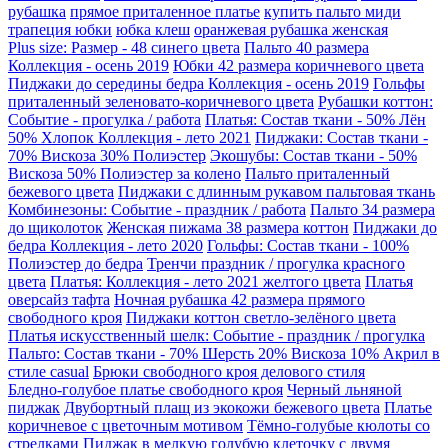
рубашка
прямое приталенное платье
купить пальто миди
трапеция юбки
юбка клеш
оранжевая рубашка женская
Plus size: Размер - 48 синего цвета
Пальто 40 размера
Коллекция - осень 2019
Юбки 42 размера коричневого цвета
Пиджаки до середины бедра Коллекция - осень 2019
Гольфы
приталенный зеленовато-коричневого цвета
Рубашки коттон:
Событие - прогулка / работа
Платья: Состав ткани - 50% Лён
50% Хлопок Коллекция - лето 2021
Пиджаки: Состав ткани -
70% Вискоза 30% Полиэстер
Экошубы: Состав ткани - 50%
Вискоза 50% Полиэстер за колено
Пальто приталенный
бежевого цвета
Пиджаки с длинным рукавом пальтовая ткань
Комбинезоны: Событие - праздник / работа
Пальто 34 размера
до щиколоток
Женская пижама 38 размера коттон
Пиджаки до
бедра Коллекция - лето 2020
Гольфы: Состав ткани - 100%
Полиэстер до бедра
Тренчи праздник / прогулка красного
цвета
Платья: Коллекция - лето 2021 желтого цвета
Платья
оверсайз тафта
Ночная рубашка 42 размера прямого
свободного кроя
Пиджаки коттон светло-зелёного цвета
Платья искусственный шелк: Событие - праздник / прогулка
Пальто: Состав ткани - 70% Шерсть 20% Вискоза 10% Акрил в
стиле casual
Брюки свободного кроя делового стиля
Бледно-голубое платье свободного кроя
Черный льняной
пиджак
Двубортный плащ из экокожи бежевого цвета
Платье
коричневое с цветочным мотивом
Тёмно-голубые кюлоты со
стрелками
Пиджак в мелкую голубую клеточку с двумя