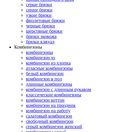
серые брюки
синие брюки
узкие брюки
фиолетовые брюки
черные брюки
шерстяные брюки
брюки экокожа
брюки кэжуал
Комбинезоны
комбинезоны
комбинезон xs
комбинезон из хлопка
атласные комбинезоны
белый комбинезон
комбинезон в пол
длинные комбинезоны
комбинезон с длинным рукавом
классические комбинезоны
комбинезон коттон
комбинезон на праздник
комбинезон на работу
салатовый комбинезон
свободный комбинезон
серый комбинезон женский
комбинезоны casual