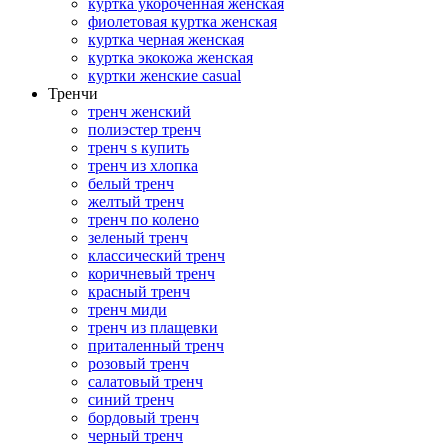
куртка укороченная женская
фиолетовая куртка женская
куртка черная женская
куртка экокожа женская
куртки женские casual
Тренчи
тренч женский
полиэстер тренч
тренч s купить
тренч из хлопка
белый тренч
желтый тренч
тренч по колено
зеленый тренч
классический тренч
коричневый тренч
красный тренч
тренч миди
тренч из плащевки
приталенный тренч
розовый тренч
салатовый тренч
синий тренч
бордовый тренч
черный тренч