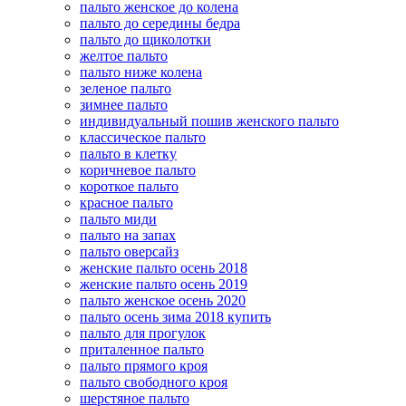
пальто женское до колена
пальто до середины бедра
пальто до щиколотки
желтое пальто
пальто ниже колена
зеленое пальто
зимнее пальто
индивидуальный пошив женского пальто
классическое пальто
пальто в клетку
коричневое пальто
короткое пальто
красное пальто
пальто миди
пальто на запах
пальто оверсайз
женские пальто осень 2018
женские пальто осень 2019
пальто женское осень 2020
пальто осень зима 2018 купить
пальто для прогулок
приталенное пальто
пальто прямого кроя
пальто свободного кроя
шерстяное пальто