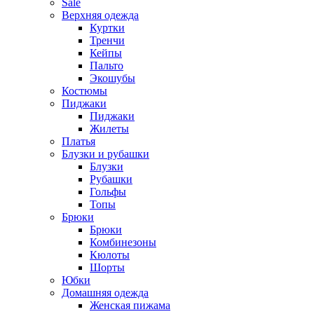
Sale
Верхняя одежда
Куртки
Тренчи
Кейпы
Пальто
Экошубы
Костюмы
Пиджаки
Пиджаки
Жилеты
Платья
Блузки и рубашки
Блузки
Рубашки
Гольфы
Топы
Брюки
Брюки
Комбинезоны
Кюлоты
Шорты
Юбки
Домашняя одежда
Женская пижама