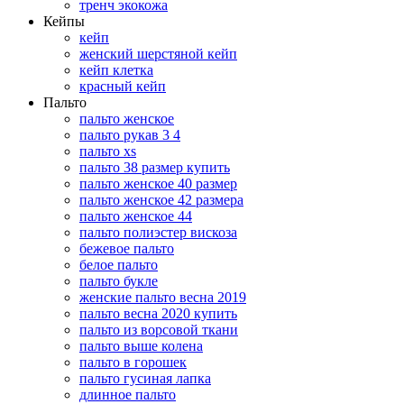
тренч экокожа
Кейпы
кейп
женский шерстяной кейп
кейп клетка
красный кейп
Пальто
пальто женское
пальто рукав 3 4
пальто xs
пальто 38 размер купить
пальто женское 40 размер
пальто женское 42 размера
пальто женское 44
пальто полиэстер вискоза
бежевое пальто
белое пальто
пальто букле
женские пальто весна 2019
пальто весна 2020 купить
пальто из ворсовой ткани
пальто выше колена
пальто в горошек
пальто гусиная лапка
длинное пальто