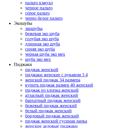
пальто кэжуал
черное пальто
серое пальто
черно белое пальто
Экошубы
экошубы
бежевая эко шуба
голубая эко шуба
длинная эко шуба
синяя эко шуба
черная шуба эко мех
шуба эко мех
Пиджаки
пиджак женский
пиджаки женские с рукавом 3 4
женский пиджак 34 размера
купить пиджак размер 40 женский
пиджак из хлопка женский
атласный пиджак женский
бархатный пиджак женский
бежевый пиджак женский
белый пиджак женский
бордовый пиджак женский
пиджак женский гусиная лапка
женские деловые пиджаки