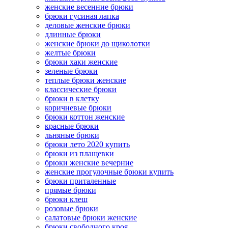
женские весенние брюки
брюки гусиная лапка
деловые женские брюки
длинные брюки
женские брюки до щиколотки
желтые брюки
брюки хаки женские
зеленые брюки
теплые брюки женские
классические брюки
брюки в клетку
коричневые брюки
брюки коттон женские
красные брюки
льняные брюки
брюки лето 2020 купить
брюки из плащевки
брюки женские вечерние
женские прогулочные брюки купить
брюки приталенные
прямые брюки
брюки клеш
розовые брюки
салатовые брюки женские
брюки свободного кроя