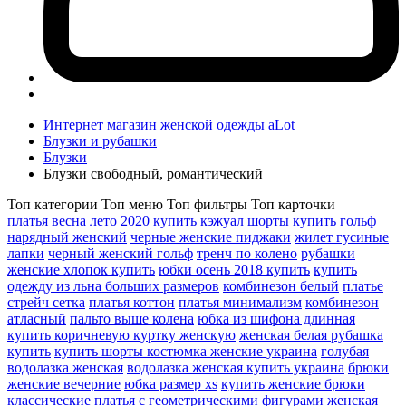
Интернет магазин женской одежды aLot
Блузки и рубашки
Блузки
Блузки свободный, романтический
Топ категории
Топ меню
Топ фильтры
Топ карточки
платья весна лето 2020 купить
кэжуал шорты
купить гольф
нарядный женский
черные женские пиджаки
жилет гусиные
лапки
черный женский гольф
тренч по колено
рубашки
женские хлопок купить
юбки осень 2018 купить
купить
одежду из льна больших размеров
комбинезон белый
платье
стрейч сетка
платья коттон
платья минимализм
комбинезон
атласный
пальто выше колена
юбка из шифона длинная
купить коричневую куртку женскую
женская белая рубашка
купить
купить шорты костюмка женские украина
голубая
водолазка женская
водолазка женская купить украина
брюки
женские вечерние
юбка размер xs
купить женские брюки
классические
платья с геометрическими фигурами
женская