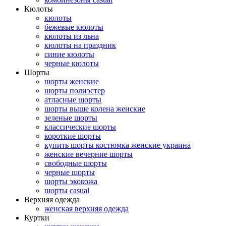
Кюлоты
кюлоты
бежевые кюлоты
кюлоты из льна
кюлоты на праздник
синие кюлоты
черные кюлоты
Шорты
шорты женские
шорты полиэстер
атласные шорты
шорты выше колена женские
зеленые шорты
классические шорты
короткие шорты
купить шорты костюмка женские украина
женские вечерние шорты
свободные шорты
черные шорты
шорты экокожа
шорты casual
Верхняя одежда
женская верхняя одежда
Куртки