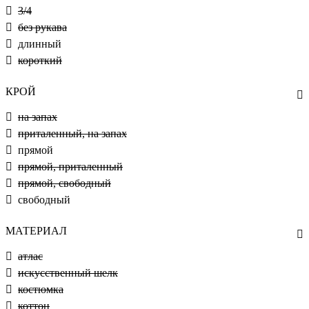
3/4
без рукава
длинный
короткий
КРОЙ
на запах
приталенный, на запах
прямой
прямой, приталенный
прямой, свободный
свободный
МАТЕРИАЛ
атлас
искусственный шелк
костюмка
коттон