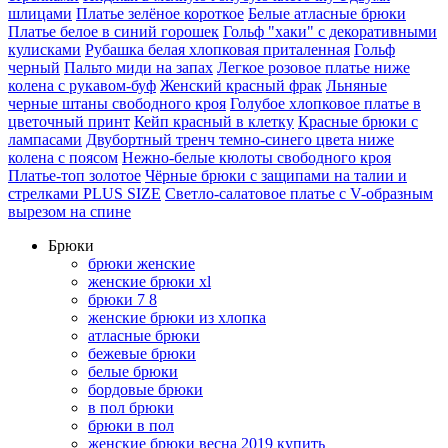
шлицами
Платье зелёное короткое
Белые атласные брюки
Платье белое в синий горошек
Гольф "хаки" с декоративными
кулисками
Рубашка белая хлопковая приталенная
Гольф
черный
Пальто миди на запах
Легкое розовое платье ниже
колена с рукавом-буф
Женский красный фрак
Льняные
черные штаны свободного кроя
Голубое хлопковое платье в
цветочный принт
Кейп красный в клетку
Красные брюки с
лампасами
Двубортный тренч темно-синего цвета ниже
колена с поясом
Нежно-белые кюлоты свободного кроя
Платье-топ золотое
Чёрные брюки с защипами на талии и
стрелками PLUS SIZE
Светло-салатовое платье с V-образным
вырезом на спине
Брюки
брюки женские
женские брюки xl
брюки 7 8
женские брюки из хлопка
атласные брюки
бежевые брюки
белые брюки
бордовые брюки
в пол брюки
брюки в пол
женские брюки весна 2019 купить