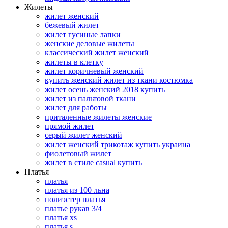
Жилеты
жилет женский
бежевый жилет
жилет гусиные лапки
женские деловые жилеты
классический жилет женский
жилеты в клетку
жилет коричневый женский
купить женский жилет из ткани костюмка
жилет осень женский 2018 купить
жилет из пальтовой ткани
жилет для работы
приталенные жилеты женские
прямой жилет
серый жилет женский
жилет женский трикотаж купить украина
фиолетовый жилет
жилет в стиле casual купить
Платья
платья
платья из 100 льна
полиэстер платья
платье рукав 3/4
платья xs
платья s