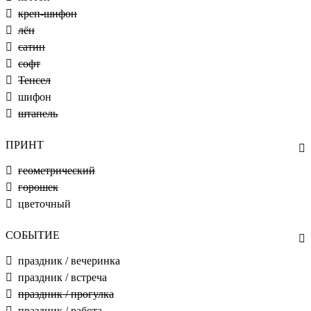
креп-шифон
лён
сатин
софт
Тенсел
шифон
штапель
ПРИНТ
геометрический
горошек
цветочный
СОБЫТИЕ
праздник / вечеринка
праздник / встреча
праздник / прогулка
праздник / работа