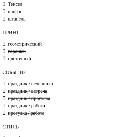
Тенсел
шифон
штапель
ПРИНТ
геометрический
горошек
цветочный
СОБЫТИЕ
праздник / вечеринка
праздник / встреча
праздник / прогулка
праздник / работа
прогулка / работа
СТИЛЬ