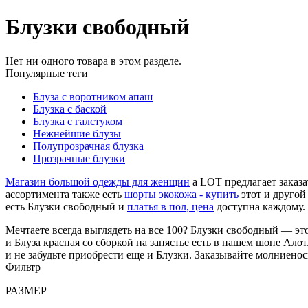
Блузки свободный
Нет ни одного товара в этом разделе.
Популярные теги
Блуза с воротником апаш
Блузка с баской
Блузка с галстуком
Нежнейшие блузы
Полупрозрачная блузка
Прозрачные блузки
Магазин большой одежды для женщин
a LOT предлагает заказ
ассортимента также есть
шорты экокожа - купить
этот и другой
есть Блузки свободный и
платья в пол, цена
доступна каждому
Мечтаете всегда выглядеть на все 100? Блузки свободный — эт
и Блуза красная со сборкой на запястье есть в нашем шопе Ал
и не забудьте приобрести еще и Блузки. Заказывайте молниено
Фильтр
РАЗМЕР