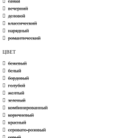
casual
вечерний
деловой
классический
нарядный
романтический
ЦВЕТ
бежевый
белый
бордовый
голубой
желтый
зеленый
комбинированный
коричневый
красный
серовато-розовый
серый