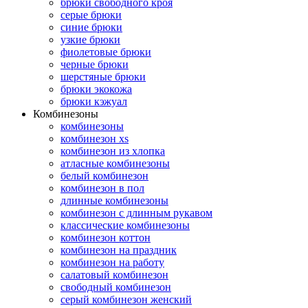
брюки свободного кроя
серые брюки
синие брюки
узкие брюки
фиолетовые брюки
черные брюки
шерстяные брюки
брюки экокожа
брюки кэжуал
Комбинезоны
комбинезоны
комбинезон xs
комбинезон из хлопка
атласные комбинезоны
белый комбинезон
комбинезон в пол
длинные комбинезоны
комбинезон с длинным рукавом
классические комбинезоны
комбинезон коттон
комбинезон на праздник
комбинезон на работу
салатовый комбинезон
свободный комбинезон
серый комбинезон женский