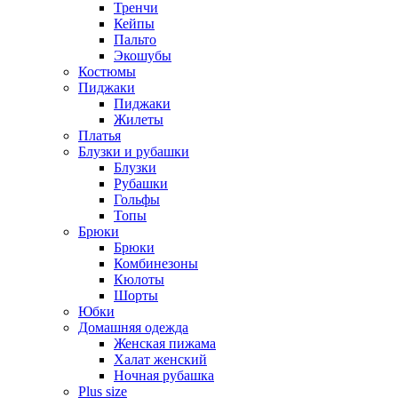
Тренчи
Кейпы
Пальто
Экошубы
Костюмы
Пиджаки
Пиджаки
Жилеты
Платья
Блузки и рубашки
Блузки
Рубашки
Гольфы
Топы
Брюки
Брюки
Комбинезоны
Кюлоты
Шорты
Юбки
Домашняя одежда
Женская пижама
Халат женский
Ночная рубашка
Plus size