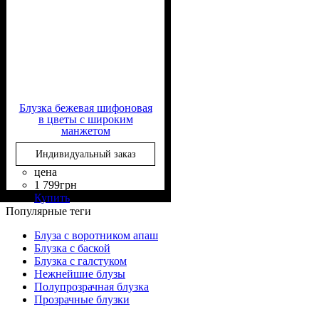
Блузка бежевая шифоновая
в цветы с широким
манжетом
Индивидуальный заказ
цена
1 799
грн
Состав ткани
Крой
Длина
Длина рукава
Стиль
: прямой, свободный
: классическая
: casual
: 50%
: длинный
Купить
Вискоза, 50% Полиэстер
Популярные теги
Блуза с воротником апаш
Блузка с баской
Блузка с галстуком
Нежнейшие блузы
Полупрозрачная блузка
Прозрачные блузки