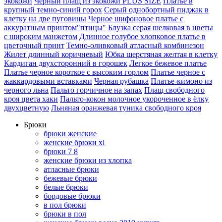
экокожи
Чёрный плащ из экокожи PLUS SIZE
Платье в
крупный темно-синий горох
Серый однобортный пиджак в
клетку на две пуговицы
Черное шифоновое платье с
аккуратным принтом"птицы"
Блузка серая шелковая в цветы
с широким манжетом
Длинное голубое хлопковое платье в
цветочный принт
Темно-оливковый атласный комбинезон
Жилет длинный коричневый
Юбка шерстяная желтая в клетку
Кардиган двухсторонний в горошек
Легкое бежевое платье
Платье черное короткое с высоким горлом
Платье черное с
жаккардовыми вставками
Черная рубашка
Платье-кимоно из
черного льна
Пальто горчичное на запах
Плащ свободного
кроя цвета хаки
Пальто-кокон молочное укороченное в ёлку
двухцветную
Льняная оранжевая туника свободного кроя
Брюки
брюки женские
женские брюки xl
брюки 7 8
женские брюки из хлопка
атласные брюки
бежевые брюки
белые брюки
бордовые брюки
в пол брюки
брюки в пол