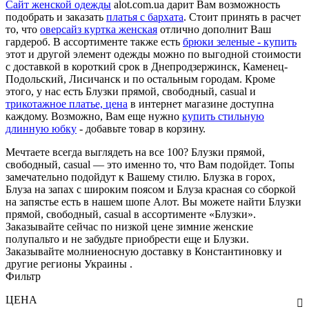
Сайт женской одежды
alot.com.ua дарит Вам возможность
подобрать и заказать
платья с бархата
. Стоит принять в расчет
то, что
оверсайз куртка женская
отлично дополнит Ваш
гардероб. В ассортименте также есть
брюки зеленые - купить
этот и другой элемент одежды можно по выгодной стоимости
с доставкой в короткий срок в Днепродзержинск, Каменец-
Подольский, Лисичанск и по остальным городам. Кроме
этого, у нас есть Блузки прямой, свободный, casual и
трикотажное платье, цена
в интернет магазине доступна
каждому. Возможно, Вам еще нужно
купить стильную
длинную юбку
- добавьте товар в корзину.
Мечтаете всегда выглядеть на все 100? Блузки прямой,
свободный, casual — это именно то, что Вам подойдет. Топы
замечательно подойдут к Вашему стилю. Блузка в горох,
Блуза на запах с широким поясом и Блуза красная со сборкой
на запястье есть в нашем шопе Алот. Вы можете найти Блузки
прямой, свободный, casual в ассортименте «Блузки».
Заказывайте сейчас по низкой цене зимние женские
полупальто и не забудьте приобрести еще и Блузки.
Заказывайте молниеносную доставку в Константиновку и
другие регионы Украины .
Фильтр
ЦЕНА