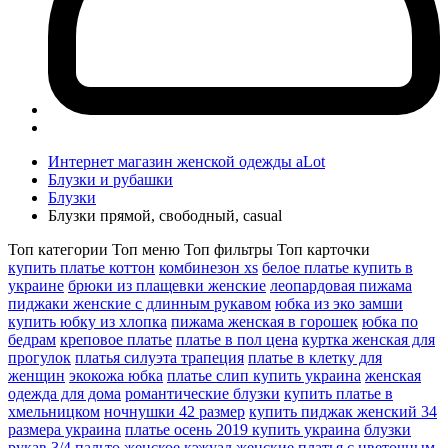
Интернет магазин женской одежды aLot
Блузки и рубашки
Блузки
Блузки прямой, свободный, casual
Топ категории
Топ меню
Топ фильтры
Топ карточки
купить платье коттон
комбинезон xs
белое платье купить в
украине
брюки из плащевки женские
леопардовая пижама
пиджаки женские с длинным рукавом
юбка из эко замши
купить юбку из хлопка
пижама женская в горошек
юбка по
бедрам
креповое платье
платье в пол цена
куртка женская для
прогулок
платья силуэта трапеция
платье в клетку для
женщин
экокожа юбка
платье слип купить украина
женская
одежда для дома
романтические блузки
купить платье в
хмельницком
ночнушки 42 размер
купить пиджак женский 34
размера украина
платье осень 2019 купить украина
блузки
рукав 3/4
пальто женское кэжуал
женские платья с цветочным