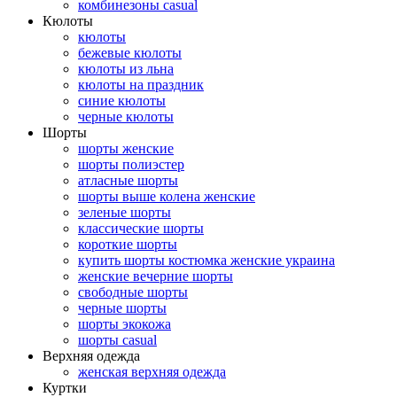
комбинезоны casual
Кюлоты
кюлоты
бежевые кюлоты
кюлоты из льна
кюлоты на праздник
синие кюлоты
черные кюлоты
Шорты
шорты женские
шорты полиэстер
атласные шорты
шорты выше колена женские
зеленые шорты
классические шорты
короткие шорты
купить шорты костюмка женские украина
женские вечерние шорты
свободные шорты
черные шорты
шорты экокожа
шорты casual
Верхняя одежда
женская верхняя одежда
Куртки