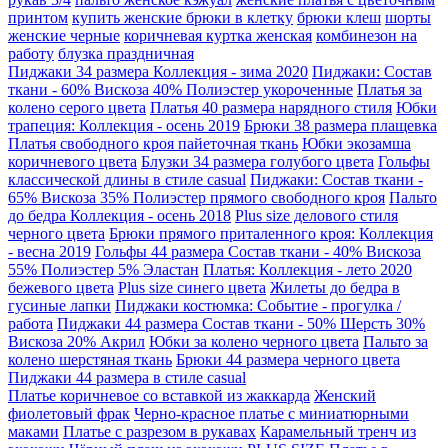
принтом
купить женские брюки в клетку
брюки клеш
шорты
женские черные
коричневая куртка женская
комбинезон на
работу
блузка праздничная
Пиджаки 34 размера Коллекция - зима 2020
Пиджаки: Состав
ткани - 60% Вискоза 40% Полиэстер укороченные
Платья за
колено серого цвета
Платья 40 размера нарядного стиля
Юбки
трапеция: Коллекция - осень 2019
Брюки 38 размера плащевка
Платья свободного кроя пайеточная ткань
Юбки экозамша
коричневого цвета
Блузки 34 размера голубого цвета
Гольфы
классической длины в стиле casual
Пиджаки: Состав ткани -
65% Вискоза 35% Полиэстер прямого свободного кроя
Пальто
до бедра Коллекция - осень 2018
Plus size делового стиля
черного цвета
Брюки прямого приталенного кроя: Коллекция
- весна 2019
Гольфы 44 размера Состав ткани - 40% Вискоза
55% Полиэстер 5% Эластан
Платья: Коллекция - лето 2020
бежевого цвета
Plus size синего цвета
Жилеты до бедра в
гусиные лапки
Пиджаки костюмка: Событие - прогулка /
работа
Пиджаки 44 размера Состав ткани - 50% Шерсть 30%
Вискоза 20% Акрил
Юбки за колено черного цвета
Пальто за
колено шерстяная ткань
Брюки 44 размера черного цвета
Пиджаки 44 размера в стиле casual
Платье коричневое со вставкой из жаккарда
Женский
фиолетовый фрак
Черно-красное платье с миниатюрными
маками
Платье с разрезом в рукавах
Карамельный тренч из