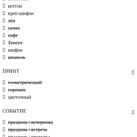
коттон
креп-шифон
лён
сатин
софт
Тенсел
шифон
штапель
ПРИНТ
геометрический
горошек
цветочный
СОБЫТИЕ
праздник / вечеринка
праздник / встреча
праздник / прогулка