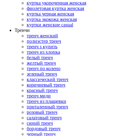
куртка укороченная женская
фиолетовая куртка женская
куртка черная женская
куртка экокожа женская
куртки женские casual
Тренчи
тренч женский
полиэстер тренч
тренч s купить
тренч из хлопка
белый тренч
желтый тренч
тренч по колено
зеленый тренч
классический тренч
коричневый тренч
красный тренч
тренч миди
тренч из плащевки
приталенный тренч
розовый тренч
салатовый тренч
синий тренч
бордовый тренч
черный тренч