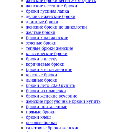
женские брюки весна 2019 купить
женские весенние брюки
брюки гусиная лапка
деловые женские брюки
длинные брюки
женские брюки до щиколотки
желтые брюки
брюки хаки женские
зеленые брюки
теплые брюки женские
классические брюки
брюки в клетку
коричневые брюки
брюки коттон женские
красные брюки
льняные брюки
брюки лето 2020 купить
брюки из плащевки
брюки женские вечерние
женские прогулочные брюки купить
брюки приталенные
прямые брюки
брюки клеш
розовые брюки
салатовые брюки женские