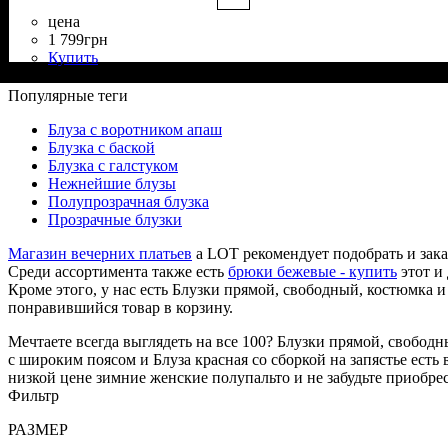
цена
1 799
грн
Купить
Состав ткани
Крой
Длина
Длина рукава
Стиль
: прямой, свободный
: классическая
: casual
: 35% Вискоза, 65% Полиэстер
: длинный
Популярные теги
Блуза с воротником апаш
Блузка с баской
Блузка с галстуком
Нежнейшие блузы
Полупрозрачная блузка
Прозрачные блузки
Магазин вечерних платьев
a LOT рекомендует подобрать и зак
Среди ассортимента также есть
брюки бежевые - купить
этот и
Кроме этого, у нас есть Блузки прямой, свободный, костюмка 
понравившийся товар в корзину.
Мечтаете всегда выглядеть на все 100? Блузки прямой, свободн
с широким поясом и Блуза красная со сборкой на запястье ест
низкой цене зимние женские полупальто и не забудьте приобр
Фильтр
РАЗМЕР