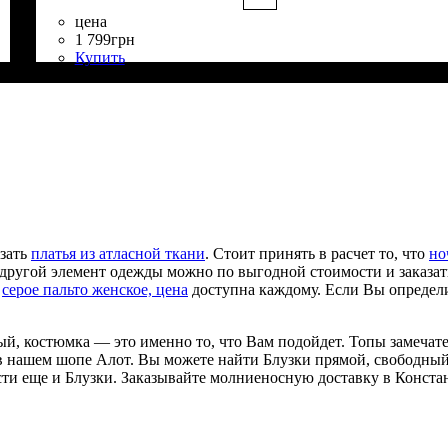
цена
1 799
грн
Купить
Состав ткани
Крой
Длина
Длина рукава
Стиль
: прямой, свободный
: классическая
: casual
: 35% Вискоза, 65% Полиэстер
: длинный
азать
платья из атласной ткани
. Стоит принять в расчет то, что
но
 другой элемент одежды можно по выгодной стоимости и заказать
и
серое пальто женское, цена
доступна каждому. Если Вы определ
ый, костюмка — это именно то, что Вам подойдет. Топы замечате
ь в нашем шопе Алот. Вы можете найти Блузки прямой, свободный
ести еще и Блузки. Заказывайте молниеносную доставку в Конст