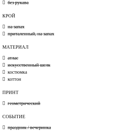
без рукава
КРОЙ
на запах
приталенный, на запах
МАТЕРИАЛ
атлас
искусственный шелк
костюмка
коттон
ПРИНТ
геометрический
СОБЫТИЕ
праздник / вечеринка