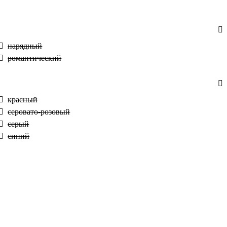
нарядный
романтический
красный
серовато-розовый
серый
синий