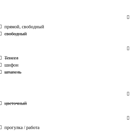
прямой, свободный
свободный
Тенсел
шифон
штапель
цветочный
прогулка / работа