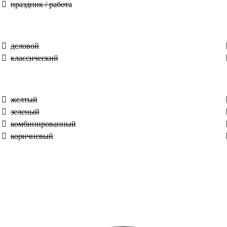
праздник / работа
деловой
классический
желтый
зеленый
комбинированный
коричневый