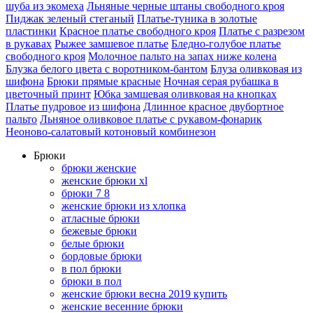
шуба из экомеха
Льняные черные штаны свободного кроя
Пиджак зеленый стеганый
Платье-туника в золотые
пластинки
Красное платье свободного кроя
Платье с разрезом
в рукавах
Рыжее замшевое платье
Бледно-голубое платье
свободного кроя
Молочное пальто на запах ниже колена
Блузка белого цвета с воротником-бантом
Блуза оливковая из
шифона
Брюки прямые красные
Ночная серая рубашка в
цветочный принт
Юбка замшевая оливковая на кнопках
Платье пудровое из шифона
Длинное красное двубортное
пальто
Льняное оливковое платье с рукавом-фонарик
Неоново-салатовый котоновый комбинезон
Брюки
брюки женские
женские брюки xl
брюки 7 8
женские брюки из хлопка
атласные брюки
бежевые брюки
белые брюки
бордовые брюки
в пол брюки
брюки в пол
женские брюки весна 2019 купить
женские весенние брюки