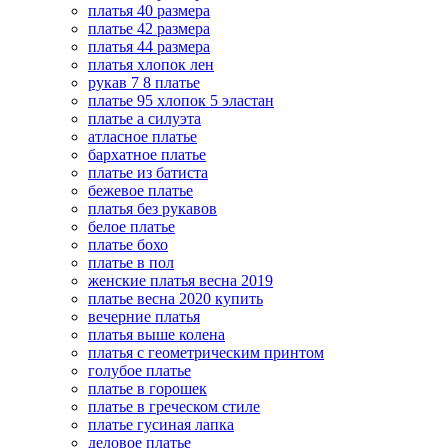
платья 40 размера
платье 42 размера
платья 44 размера
платья хлопок лен
рукав 7 8 платье
платье 95 хлопок 5 эластан
платье а силуэта
атласное платье
бархатное платье
платье из батиста
бежевое платье
платья без рукавов
белое платье
платье бохо
платье в пол
женские платья весна 2019
платье весна 2020 купить
вечерние платья
платья выше колена
платья с геометрическим принтом
голубое платье
платье в горошек
платье в греческом стиле
платье гусиная лапка
деловое платье