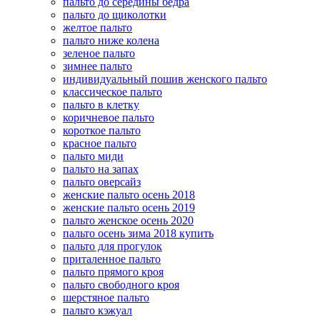
пальто до середины бедра
пальто до щиколотки
желтое пальто
пальто ниже колена
зеленое пальто
зимнее пальто
индивидуальный пошив женского пальто
классическое пальто
пальто в клетку
коричневое пальто
короткое пальто
красное пальто
пальто миди
пальто на запах
пальто оверсайз
женские пальто осень 2018
женские пальто осень 2019
пальто женское осень 2020
пальто осень зима 2018 купить
пальто для прогулок
приталенное пальто
пальто прямого кроя
пальто свободного кроя
шерстяное пальто
пальто кэжуал