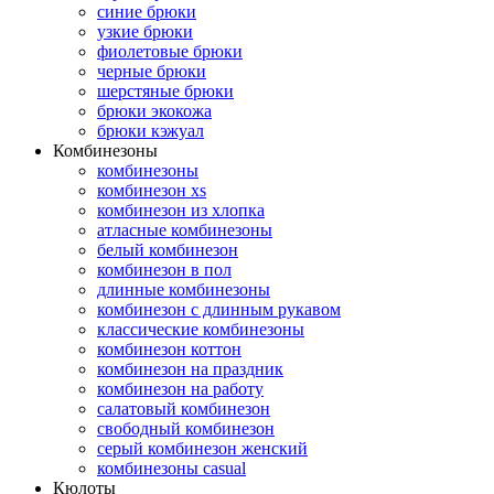
синие брюки
узкие брюки
фиолетовые брюки
черные брюки
шерстяные брюки
брюки экокожа
брюки кэжуал
Комбинезоны
комбинезоны
комбинезон xs
комбинезон из хлопка
атласные комбинезоны
белый комбинезон
комбинезон в пол
длинные комбинезоны
комбинезон с длинным рукавом
классические комбинезоны
комбинезон коттон
комбинезон на праздник
комбинезон на работу
салатовый комбинезон
свободный комбинезон
серый комбинезон женский
комбинезоны casual
Кюлоты