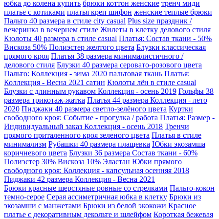
юбка до колена купить
брюки коттон женские
тренч миди
платье с котиками
платья креп шифон
женские теплые брюки
Пальто 40 размера в стиле city casual
Plus size праздник /
вечеринка в вечернем стиле
Жилеты в клетку делового стиля
Кюлоты 40 размера в стиле casual
Платья: Состав ткани - 50%
Вискоза 50% Полиэстер желтого цвета
Блузки классическая
прямого кроя
Платья 38 размера минималистичного /
делового стиля
Блузки 40 размера серовато-розового цвета
Пальто: Коллекция - зима 2020 пальтовая ткань
Платья:
Коллекция - Весна 2021 сатин
Кюлоты лён в стиле casual
Блузки с длинным рукавом Коллекция - осень 2019
Гольфы 38
размера трикотаж-жатка
Платья 44 размера Коллекция - лето
2020
Пиджаки 40 размера светло-зелёного цвета
Куртки
свободного кроя: Событие - прогулка / работа
Платья: Размер -
Индивидуальный заказ Коллекция - осень 2018
Тренчи
прямого приталенного кроя зеленого цвета
Платья в стиле
минимализм
Рубашки 40 размера плащевка
Юбки экозамша
коричневого цвета
Блузки 36 размера Состав ткани - 60%
Полиэстер 30% Вискоза 10% Эластан
Юбки прямого
свободного кроя: Коллекция - капсульная осенняя 2018
Пиджаки 42 размера Коллекция - Весна 2021
Брюки красные шерстяные ровные со стрелками
Пальто-кокон
темно-серое
Серая ассиметричная юбка в клетку
Брюки из
экозамши с манжетами
Брюки из белой экокожи
Красное
платье с декоративным декольте и шлейфом
Короткая бежевая