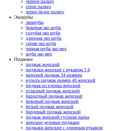
черное пальто
серое пальто
черно белое пальто
Экошубы
экошубы
бежевая эко шуба
голубая эко шуба
длинная эко шуба
синяя эко шуба
черная шуба эко мех
шуба эко мех
Пиджаки
пиджак женский
пиджаки женские с рукавом 3 4
женский пиджак 34 размера
купить пиджак размер 40 женский
пиджак из хлопка женский
атласный пиджак женский
бархатный пиджак женский
бежевый пиджак женский
белый пиджак женский
бордовый пиджак женский
пиджак женский гусиная лапка
женские деловые пиджаки
пиджаки женские с длинным рукавом