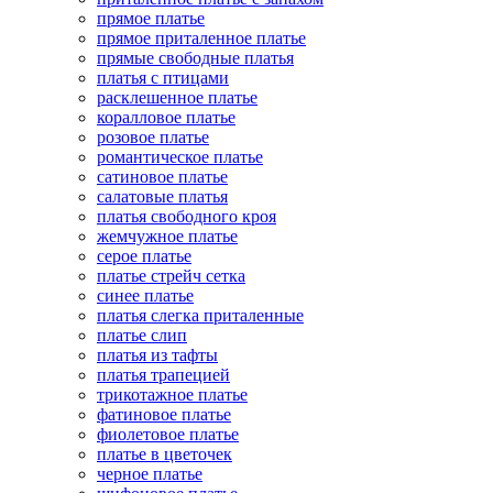
прямое платье
прямое приталенное платье
прямые свободные платья
платья с птицами
расклешенное платье
коралловое платье
розовое платье
романтическое платье
сатиновое платье
салатовые платья
платья свободного кроя
жемчужное платье
серое платье
платье стрейч сетка
синее платье
платья слегка приталенные
платье слип
платья из тафты
платья трапецией
трикотажное платье
фатиновое платье
фиолетовое платье
платье в цветочек
черное платье