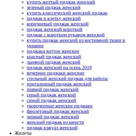
купить желтый пиджак женский
зеленый пиджак женский
купить классический женский пиджак
пиджак в клетку женский
коричневый пиджак женский
пиджак женский короткий
пиджак с коротким рукавом женский
купить пиджак женский из костюмной ткани в
украине
пиджаки коттон женские
красный пиджак женский
льняной пиджак женский
пиджак женский на осень 2019
вечерние пиджаки женские
стильный женский пиджак для работы
приталенный пиджак женский
прямой пиджак женский
серый пиджак женский
синий пиджак женский
укороченные женские пиджаки
фиолетовый пиджак женский
черный пиджак женский
женский пиджак из шерсти
пиджак кэжуал женский
Жилеты