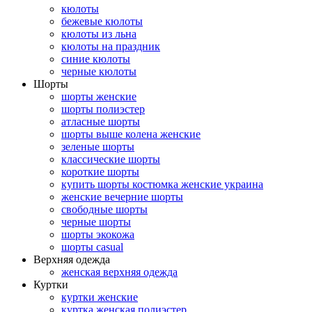
кюлоты
бежевые кюлоты
кюлоты из льна
кюлоты на праздник
синие кюлоты
черные кюлоты
Шорты
шорты женские
шорты полиэстер
атласные шорты
шорты выше колена женские
зеленые шорты
классические шорты
короткие шорты
купить шорты костюмка женские украина
женские вечерние шорты
свободные шорты
черные шорты
шорты экокожа
шорты casual
Верхняя одежда
женская верхняя одежда
Куртки
куртки женские
куртка женская полиэстер