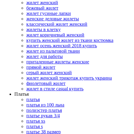
жилет женский
бежевый жилет
жилет гусиные лапки
женские деловые жилеты
классический жилет женский
жилеты в клетку
жилет коричневый женский
купить женский жилет из ткани костюмка
жилет осень женский 2018 купить
жилет из пальтовой ткани
жилет для работы
приталенные жилеты женские
прямой жилет
серый жилет женский
жилет женский трикотаж купить украина
фиолетовый жилет
жилет в стиле casual купить
Платья
платья
платья из 100 льна
полиэстер платья
платье рукав 3/4
платья xs
платья s
платье 38 размер