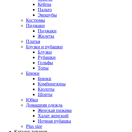
Кейпы
Пальто
Экошубы
Костюмы
Пиджаки
Пиджаки
Жилеты
Платья
Блузки и рубашки
Блузки
Рубашки
Гольфы
Топы
Брюки
Брюки
Комбинезоны
Кюлоты
Шорты
Юбки
Домашняя одежда
Женская пижама
Халат женский
Ночная рубашка
Plus size
Каталог товаров