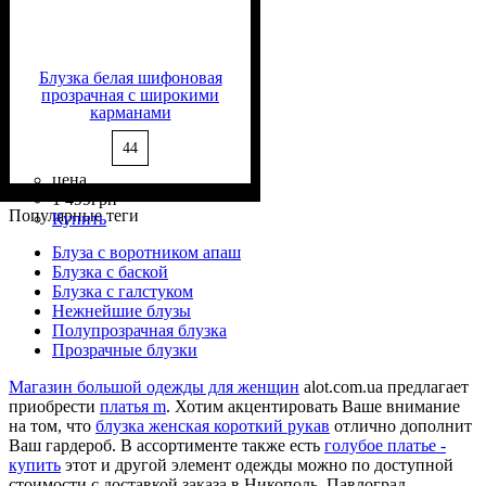
Блузка белая шифоновая
прозрачная с широкими
карманами
44
цена
Состав ткани
Крой
Длина
Длина рукава
Стиль
: прямой, свободный
: до бедра
: casual
: 100%
: длинный
1 499
грн
Полиэстер
Популярные теги
Купить
Блуза с воротником апаш
Блузка с баской
Блузка с галстуком
Нежнейшие блузы
Полупрозрачная блузка
Прозрачные блузки
Магазин большой одежды для женщин
alot.com.ua предлагает
приобрести
платья m
. Хотим акцентировать Ваше внимание
на том, что
блузка женская короткий рукав
отлично дополнит
Ваш гардероб. В ассортименте также есть
голубое платье -
купить
этот и другой элемент одежды можно по доступной
стоимости с доставкой заказа в Никополь, Павлоград,