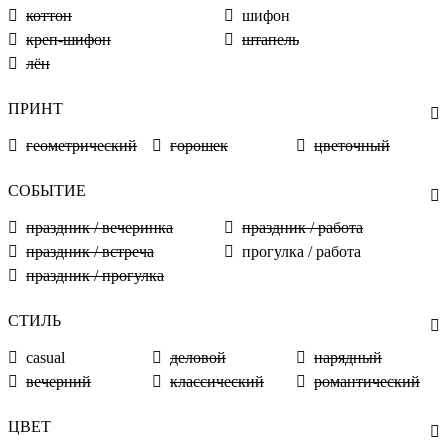
коттон
шифон
креп-шифон
штапель
лён
ПРИНТ
геометрический
горошек
цветочный
СОБЫТИЕ
праздник / вечеринка
праздник / работа
праздник / встреча
прогулка / работа
праздник / прогулка
СТИЛЬ
casual
деловой
нарядный
вечерний
классический
романтический
ЦВЕТ