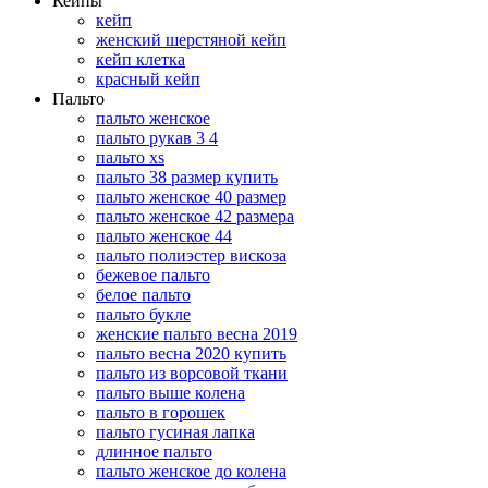
Кейпы
кейп
женский шерстяной кейп
кейп клетка
красный кейп
Пальто
пальто женское
пальто рукав 3 4
пальто xs
пальто 38 размер купить
пальто женское 40 размер
пальто женское 42 размера
пальто женское 44
пальто полиэстер вискоза
бежевое пальто
белое пальто
пальто букле
женские пальто весна 2019
пальто весна 2020 купить
пальто из ворсовой ткани
пальто выше колена
пальто в горошек
пальто гусиная лапка
длинное пальто
пальто женское до колена