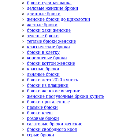
брюки гусиная лапка
деловые женские брюки
длинные брюки
женские брюки до щиколотки
желтые брюки
брюки хаки женские
зеленые брюки
теплые брюки женские
классические брюки
брюки в клетку
коричневые брюки
брюки коттон женские
красные брюки
льняные брюки
брюки лето 2020 купить
брюки из плащевки
брюки женские вечерние
женские прогулочные брюки купить
брюки приталенные
прямые брюки
брюки клеш
розовые брюки
салатовые брюки женские
брюки свободного кроя
серые брюки