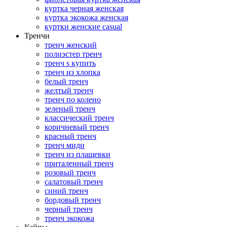
куртка черная женская
куртка экокожа женская
куртки женские casual
Тренчи
тренч женский
полиэстер тренч
тренч s купить
тренч из хлопка
белый тренч
желтый тренч
тренч по колено
зеленый тренч
классический тренч
коричневый тренч
красный тренч
тренч миди
тренч из плащевки
приталенный тренч
розовый тренч
салатовый тренч
синий тренч
бордовый тренч
черный тренч
тренч экокожа