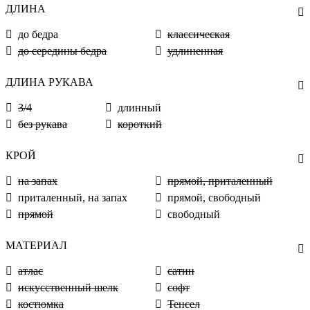
ДЛИНА
до бедра
классическая
до середины бедра
удлиненная
ДЛИНА РУКАВА
3/4
длинный
без рукава
короткий
КРОЙ
на запах
прямой, приталенный
приталенный, на запах
прямой, свободный
прямой
свободный
МАТЕРИАЛ
атлас
сатин
искусственный шелк
софт
костюмка
Тенсел