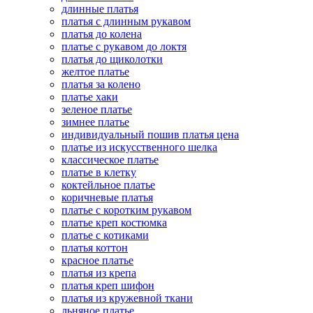
длинные платья
платья с длинным рукавом
платья до колена
платье с рукавом до локтя
платья до щиколотки
желтое платье
платья за колено
платье хаки
зеленое платье
зимнее платье
индивидуальный пошив платья цена
платье из искусственного шелка
классическое платье
платье в клетку
коктейльное платье
коричневые платья
платье с коротким рукавом
платье креп костюмка
платье с котиками
платья коттон
красное платье
платья из крепа
платья креп шифон
платья из кружевной ткани
льняное платье