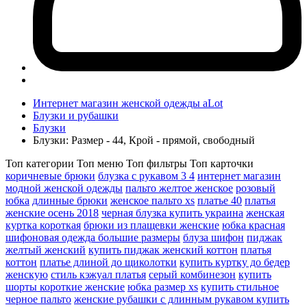
Интернет магазин женской одежды aLot
Блузки и рубашки
Блузки
Блузки: Размер - 44, Крой - прямой, свободный
Топ категории
Топ меню
Топ фильтры
Топ карточки
коричневые брюки
блузка с рукавом 3 4
интернет магазин
модной женской одежды
пальто желтое женское
розовый
юбка
длинные брюки
женское пальто xs
платье 40
платья
женские осень 2018
черная блузка купить украина
женская
куртка короткая
брюки из плащевки женские
юбка красная
шифоновая одежда большие размеры
блуза шифон
пиджак
желтый женский
купить пиджак женский коттон
платья
коттон
платье длиной до щиколотки
купить куртку до бедер
женскую
стиль кэжуал платья
серый комбинезон
купить
шорты короткие женские
юбка размер xs
купить стильное
черное пальто
женские рубашки с длинным рукавом купить