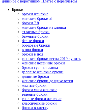
длинное с воротником
Платье с переплетом
Брюки
брюки женские
женские брюки xl
брюки 7 8
женские брюки из хлопка
атласные брюки
бежевые брюки
белые брюки
бордовые брюки
в пол брюки
брюки в пол
женские брюки весна 2019 купить
женские весенние брюки
брюки гусиная лапка
деловые женские брюки
длинные брюки
женские брюки до щиколотки
желтые брюки
брюки хаки женские
зеленые брюки
теплые брюки женские
классические брюки
брюки в клетку