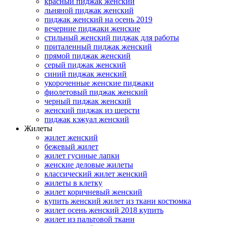
красный пиджак женский
льняной пиджак женский
пиджак женский на осень 2019
вечерние пиджаки женские
стильный женский пиджак для работы
приталенный пиджак женский
прямой пиджак женский
серый пиджак женский
синий пиджак женский
укороченные женские пиджаки
фиолетовый пиджак женский
черный пиджак женский
женский пиджак из шерсти
пиджак кэжуал женский
Жилеты
жилет женский
бежевый жилет
жилет гусиные лапки
женские деловые жилеты
классический жилет женский
жилеты в клетку
жилет коричневый женский
купить женский жилет из ткани костюмка
жилет осень женский 2018 купить
жилет из пальтовой ткани