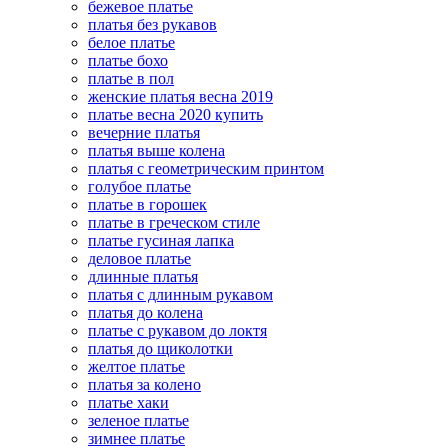
бежевое платье
платья без рукавов
белое платье
платье бохо
платье в пол
женские платья весна 2019
платье весна 2020 купить
вечерние платья
платья выше колена
платья с геометрическим принтом
голубое платье
платье в горошек
платье в греческом стиле
платье гусиная лапка
деловое платье
длинные платья
платья с длинным рукавом
платья до колена
платье с рукавом до локтя
платья до щиколотки
желтое платье
платья за колено
платье хаки
зеленое платье
зимнее платье