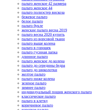
пальто женское 42 размера
пальто женское 44
пальто полиэстер вискоза
бежевое пальто
белое пальто
пальто букле
женские пальто весна 2019
пальто весна 2020 купить
пальто из ворсовой ткани
пальто выше колена
пальто в горошек
пальто гусиная лапка
длинное пальто
пальто женское до колена
пальто до середины бедра
пальто до щиколотки
желтое пальто
пальто ниже колена
зеленое пальто
зимнее пальто
индивидуальный пошив женского пальто
классическое пальто
пальто в клетку
коричневое пальто
короткое пальто