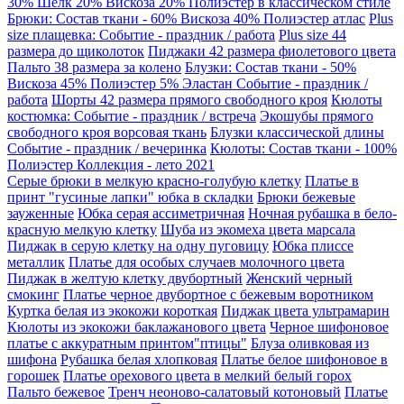
30% Шелк 20% Вискоза 20% Полиэстер в классическом стиле
Брюки: Состав ткани - 60% Вискоза 40% Полиэстер атлас
Plus
size плащевка: Событие - праздник / работа
Plus size 44
размера до щиколоток
Пиджаки 42 размера фиолетового цвета
Пальто 38 размера за колено
Блузки: Состав ткани - 50%
Вискоза 45% Полиэстер 5% Эластан Событие - праздник /
работа
Шорты 42 размера прямого свободного кроя
Кюлоты
костюмка: Событие - праздник / встреча
Экошубы прямого
свободного кроя ворсовая ткань
Блузки классической длины
Событие - праздник / вечеринка
Кюлоты: Состав ткани - 100%
Полиэстер Коллекция - лето 2021
Серые брюки в мелкую красно-голубую клетку
Платье в
принт "гусиные лапки" юбка в складки
Брюки бежевые
зауженные
Юбка серая ассиметричная
Ночная рубашка в бело-
красную мелкую клетку
Шуба из экомеха цвета марсала
Пиджак в серую клетку на одну пуговицу
Юбка плиссе
металлик
Платье для особых случаев молочного цвета
Пиджак в желтую клетку двубортный
Женский черный
смокинг
Платье черное двубортное с бежевым воротником
Куртка белая из экокожи короткая
Пиджак цвета ультрамарин
Кюлоты из экокожи баклажанового цвета
Черное шифоновое
платье с аккуратным принтом"птицы"
Блуза оливковая из
шифона
Рубашка белая хлопковая
Платье белое шифоновое в
горошек
Платье орехового цвета в мелкий белый горох
Пальто бежевое
Тренч неоново-салатовый котоновый
Платье