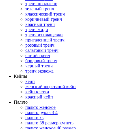
тренч по колено
зеленый тренч
классический тренч
коричневый тренч
красный тренч
тренч миди
тренч из плащевки
приталенный тренч
розовый тренч
салатовый тренч
синий тренч
бордовый тренч
черный тренч
тренч экокожа
Кейпы
кейп
женский шерстяной кейп
кейп клетка
красный кейп
Пальто
пальто женское
пальто рукав 3 4
пальто xs
пальто 38 размер купить
пальто женское 40 размер