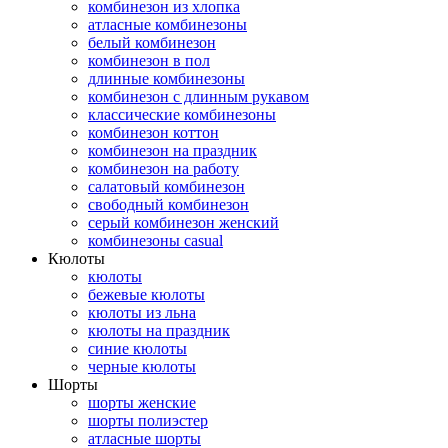
комбинезон из хлопка
атласные комбинезоны
белый комбинезон
комбинезон в пол
длинные комбинезоны
комбинезон с длинным рукавом
классические комбинезоны
комбинезон коттон
комбинезон на праздник
комбинезон на работу
салатовый комбинезон
свободный комбинезон
серый комбинезон женский
комбинезоны casual
Кюлоты
кюлоты
бежевые кюлоты
кюлоты из льна
кюлоты на праздник
синие кюлоты
черные кюлоты
Шорты
шорты женские
шорты полиэстер
атласные шорты