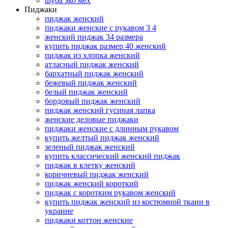
шуба эко мех
Пиджаки
пиджак женский
пиджаки женские с рукавом 3 4
женский пиджак 34 размера
купить пиджак размер 40 женский
пиджак из хлопка женский
атласный пиджак женский
бархатный пиджак женский
бежевый пиджак женский
белый пиджак женский
бордовый пиджак женский
пиджак женский гусиная лапка
женские деловые пиджаки
пиджаки женские с длинным рукавом
купить желтый пиджак женский
зеленый пиджак женский
купить классический женский пиджак
пиджак в клетку женский
коричневый пиджак женский
пиджак женский короткий
пиджак с коротким рукавом женский
купить пиджак женский из костюмной ткани в
украине
пиджаки коттон женские