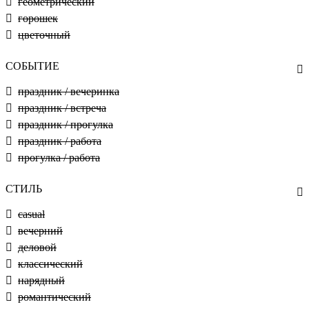
геометрический
горошек
цветочный
СОБЫТИЕ
праздник / вечеринка
праздник / встреча
праздник / прогулка
праздник / работа
прогулка / работа
СТИЛЬ
casual
вечерний
деловой
классический
нарядный
романтический