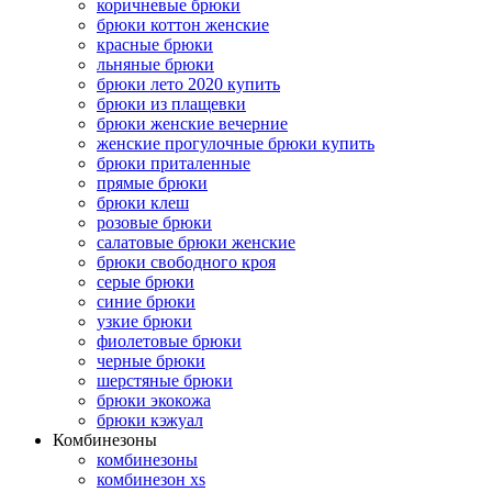
коричневые брюки
брюки коттон женские
красные брюки
льняные брюки
брюки лето 2020 купить
брюки из плащевки
брюки женские вечерние
женские прогулочные брюки купить
брюки приталенные
прямые брюки
брюки клеш
розовые брюки
салатовые брюки женские
брюки свободного кроя
серые брюки
синие брюки
узкие брюки
фиолетовые брюки
черные брюки
шерстяные брюки
брюки экокожа
брюки кэжуал
Комбинезоны
комбинезоны
комбинезон xs