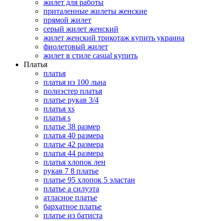
жилет для работы
приталенные жилеты женские
прямой жилет
серый жилет женский
жилет женский трикотаж купить украина
фиолетовый жилет
жилет в стиле casual купить
Платья
платья
платья из 100 льна
полиэстер платья
платье рукав 3/4
платья xs
платья s
платье 38 размер
платья 40 размера
платье 42 размера
платья 44 размера
платья хлопок лен
рукав 7 8 платье
платье 95 хлопок 5 эластан
платье а силуэта
атласное платье
бархатное платье
платье из батиста