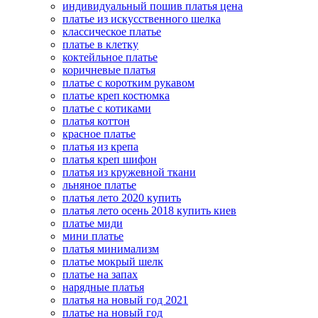
индивидуальный пошив платья цена
платье из искусственного шелка
классическое платье
платье в клетку
коктейльное платье
коричневые платья
платье с коротким рукавом
платье креп костюмка
платье с котиками
платья коттон
красное платье
платья из крепа
платья креп шифон
платья из кружевной ткани
льняное платье
платья лето 2020 купить
платья лето осень 2018 купить киев
платье миди
мини платье
платья минимализм
платье мокрый шелк
платье на запах
нарядные платья
платья на новый год 2021
платье на новый год