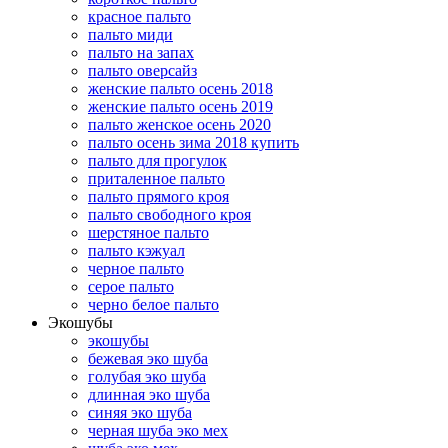
красное пальто
пальто миди
пальто на запах
пальто оверсайз
женские пальто осень 2018
женские пальто осень 2019
пальто женское осень 2020
пальто осень зима 2018 купить
пальто для прогулок
приталенное пальто
пальто прямого кроя
пальто свободного кроя
шерстяное пальто
пальто кэжуал
черное пальто
серое пальто
черно белое пальто
Экошубы
экошубы
бежевая эко шуба
голубая эко шуба
длинная эко шуба
синяя эко шуба
черная шуба эко мех