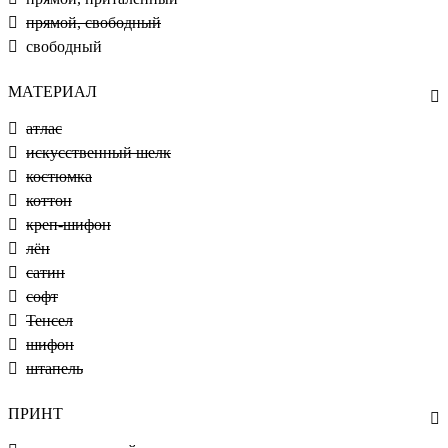
прямой, свободный
свободный
МАТЕРИАЛ
атлас
искусственный шелк
костюмка
коттон
креп-шифон
лён
сатин
софт
Тенсел
шифон
штапель
ПРИНТ