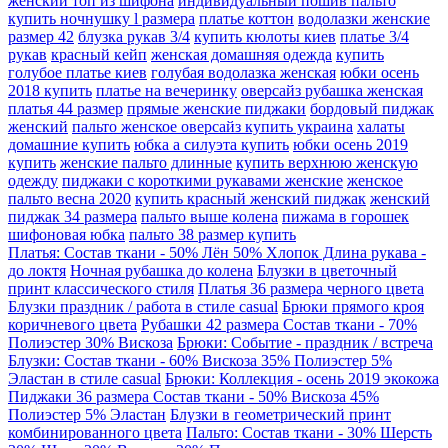
женский топ из шифона
индивидуальный пошив пальто
купить ночнушку l размера
платье коттон
водолазки женские
размер 42
блузка рукав 3/4
купить кюлоты киев
платье 3/4
рукав
красный кейп
женская домашняя одежда
купить
голубое платье киев
голубая водолазка женская
юбки осень
2018 купить
платье на вечеринку
оверсайз рубашка женская
платья 44 размер
прямые женские пиджаки
бордовый пиджак
женский
пальто женское оверсайз купить украина
халаты
домашние купить
юбка а силуэта купить
юбки осень 2019
купить
женские пальто длинные
купить верхнюю женскую
одежду
пиджаки с короткими рукавами женские
женское
пальто весна 2020
купить красный женский пиджак
женский
пиджак 34 размера
пальто выше колена
пижама в горошек
шифоновая юбка
пальто 38 размер купить
Платья: Состав ткани - 50% Лён 50% Хлопок Длина рукава -
до локтя
Ночная рубашка до колена
Блузки в цветочный
принт классического стиля
Платья 36 размера черного цвета
Блузки праздник / работа в стиле casual
Брюки прямого кроя
коричневого цвета
Рубашки 42 размера Состав ткани - 70%
Полиэстер 30% Вискоза
Брюки: Событие - праздник / встреча
Блузки: Состав ткани - 60% Вискоза 35% Полиэстер 5%
Эластан в стиле casual
Брюки: Коллекция - осень 2019 экокожа
Пиджаки 36 размера Состав ткани - 50% Вискоза 45%
Полиэстер 5% Эластан
Блузки в геометрический принт
комбинированного цвета
Пальто: Состав ткани - 30% Шерсть