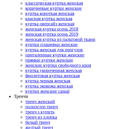
классическая куртка женская
коричневые куртки женские
куртка короткая женская
красная куртка женская
куртка оверсайз женская
женская куртка осень 2018
женская куртка осень 2019
женская куртка из пальтовой ткани
куртки плащевки женские
куртка женская для прогулок
приталенные куртки женские
прямые куртки женские
женские куртки свободного кроя
куртка укороченная женская
фиолетовая куртка женская
куртка черная женская
куртка экокожа женская
куртки женские casual
Тренчи
тренч женский
полиэстер тренч
тренч s купить
тренч из хлопка
белый тренч
желтый тренч