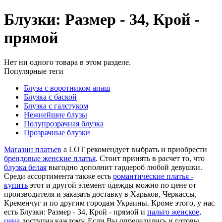
Блузки: Размер - 34, Крой -
прямой
Нет ни одного товара в этом разделе.
Популярные теги
Блуза с воротником апаш
Блузка с баской
Блузка с галстуком
Нежнейшие блузы
Полупрозрачная блузка
Прозрачные блузки
Магазин платьев
a LOT рекомендует выбрать и приобрести
брендовые женские платья
. Стоит принять в расчет то, что
блузка белая
выгодно дополнит гардероб любой девушки.
Среди ассортимента также есть
романтические платья -
купить
этот и другой элемент одежды можно по цене от
производителя и заказать доставку в Харьков, Черкассы,
Кременчуг и по другим городам Украины. Кроме этого, у нас
есть Блузки: Размер - 34, Крой - прямой и
пальто женское,
цена
доступна каждому. Если Вы определились и готовы