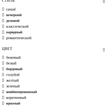
СТИЛЬ
casual
вечерний
деловой
классический
нарядный
романтический
ЦВЕТ
бежевый
белый
бордовый
голубой
желтый
зеленый
комбинированный
коричневый
красный