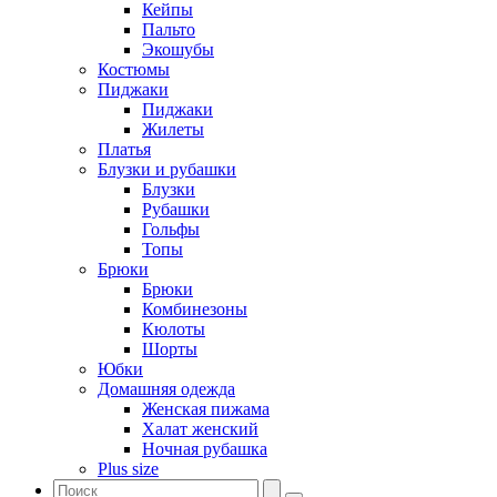
Кейпы
Пальто
Экошубы
Костюмы
Пиджаки
Пиджаки
Жилеты
Платья
Блузки и рубашки
Блузки
Рубашки
Гольфы
Топы
Брюки
Брюки
Комбинезоны
Кюлоты
Шорты
Юбки
Домашняя одежда
Женская пижама
Халат женский
Ночная рубашка
Plus size