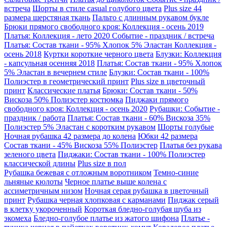
встреча
Шорты в стиле casual голубого цвета
Plus size 44
размера шерстяная ткань
Пальто с длинным рукавом букле
Брюки прямого свободного кроя: Коллекция - осень 2019
Платья: Коллекция - лето 2020 Событие - праздник / встреча
Платья: Состав ткани - 95% Хлопок 5% Эластан Коллекция -
осень 2018
Куртки короткие черного цвета
Блузки: Коллекция
- капсульная осенняя 2018
Платья: Состав ткани - 95% Хлопок
5% Эластан в вечернем стиле
Блузки: Состав ткани - 100%
Полиэстер в геометрический принт
Plus size в цветочный
принт
Классические платья
Брюки: Состав ткани - 50%
Вискоза 50% Полиэстер костюмка
Пиджаки прямого
свободного кроя: Коллекция - осень 2020
Рубашки: Событие -
праздник / работа
Платья: Состав ткани - 60% Вискоза 35%
Полиэстер 5% Эластан с коротким рукавом
Шорты голубые
Ночная рубашка 42 размера до колена
Юбки 42 размера
Состав ткани - 45% Вискоза 55% Полиэстер
Платья без рукава
зеленого цвета
Пиджаки: Состав ткани - 100% Полиэстер
классической длины
Plus size в пол
Рубашка бежевая с отложным воротником
Темно-синие
льняные кюлоты
Черное платье выше колена с
ассиметричным низом
Ночная серая рубашка в цветочный
принт
Рубашка черная хлопковая с карманами
Пиджак серый
в клетку укороченный
Короткая бледно-голубая шуба из
экомеха
Бледно-голубое платье из жатого шифона
Платье -