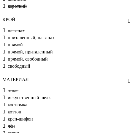
короткий
КРОЙ
на запах
приталенный, на запах
прямой
прямой, приталенный
прямой, свободный
свободный
МАТЕРИАЛ
атлас
искусственный шелк
костюмка
коттон
креп-шифон
лён