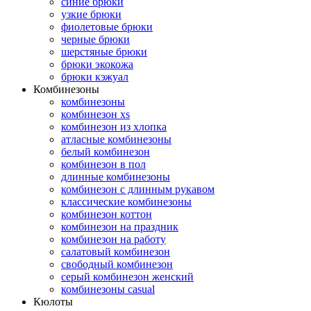
синие брюки
узкие брюки
фиолетовые брюки
черные брюки
шерстяные брюки
брюки экокожа
брюки кэжуал
Комбинезоны
комбинезоны
комбинезон xs
комбинезон из хлопка
атласные комбинезоны
белый комбинезон
комбинезон в пол
длинные комбинезоны
комбинезон с длинным рукавом
классические комбинезоны
комбинезон коттон
комбинезон на праздник
комбинезон на работу
салатовый комбинезон
свободный комбинезон
серый комбинезон женский
комбинезоны casual
Кюлоты