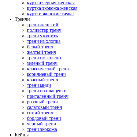
куртка черная женская
куртка экокожа женская
куртки женские casual
Тренчи
тренч женский
полиэстер тренч
тренч s купить
тренч из хлопка
белый тренч
желтый тренч
тренч по колено
зеленый тренч
классический тренч
коричневый тренч
красный тренч
тренч миди
тренч из плащевки
приталенный тренч
розовый тренч
салатовый тренч
синий тренч
бордовый тренч
черный тренч
тренч экокожа
Кейпы