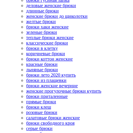
брюки гусиная лапка
деловые женские брюки
длинные брюки
женские брюки до щиколотки
желтые брюки
брюки хаки женские
зеленые брюки
теплые брюки женские
классические брюки
брюки в клетку
коричневые брюки
брюки коттон женские
красные брюки
льняные брюки
брюки лето 2020 купить
брюки из плащевки
брюки женские вечерние
женские прогулочные брюки купить
брюки приталенные
прямые брюки
брюки клеш
розовые брюки
салатовые брюки женские
брюки свободного кроя
серые брюки