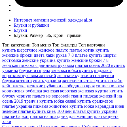
Интернет магазин женской одежды aLot
Блузки и рубашки
Блузки
Блузки: Размер - 36, Крой - прямой
Топ категории
Топ меню
Топ фильтры
Топ карточки
купить шерстяное женское пальто
платье котик
купить
женские брюки цвета хаки
рукав 7 8 платье
купить шорты
костюмка женские украина
купить женские брюки 7 8
женская пижама с длинным рукавом
платья осень 2020 купить
украина
блузки из крепа
экокожа юбка купить
пиджак с
коротким рукавом женский
женские куртки из плащевки
блузка коттон купить украина
женские платья купить онлайн
кейп клетка
женские рубашки свободного кроя
синие кюлоты
коричневая рубашка женская
короткая женская куртка
купить
блузку черную
пальто из ворсовой ткани
пиджак женский на
осень 2019
тренч s купить
юбка casual
купить оранжевое
платье украина
пижама животное купить
юбка карандаш киев
зеленое платье купить киев
100 лен платья купить украина
платье бархат
платья на праздник для женщин
платье цвета
хаки
Салатовые тренчи
Платья до щиколоток Событие - праздник /