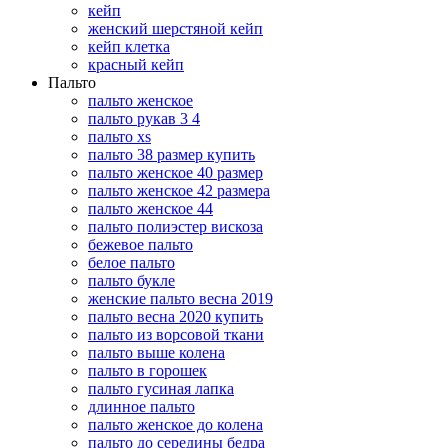
кейп
женский шерстяной кейп
кейп клетка
красный кейп
Пальто
пальто женское
пальто рукав 3 4
пальто xs
пальто 38 размер купить
пальто женское 40 размер
пальто женское 42 размера
пальто женское 44
пальто полиэстер вискоза
бежевое пальто
белое пальто
пальто букле
женские пальто весна 2019
пальто весна 2020 купить
пальто из ворсовой ткани
пальто выше колена
пальто в горошек
пальто гусиная лапка
длинное пальто
пальто женское до колена
пальто до середины бедра