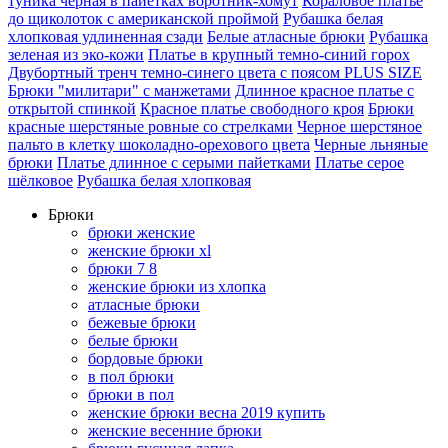
туника черная в пайетках воротник-хомут
Кораловое платье
до щиколоток с американской проймой
Рубашка белая
хлопковая удлиненная сзади
Белые атласные брюки
Рубашка
зеленая из эко-кожи
Платье в крупный темно-синий горох
Двубортный тренч темно-синего цвета с поясом PLUS SIZE
Брюки "милитари" с манжетами
Длинное красное платье с
открытой спинкой
Красное платье свободного кроя
Брюки
красные шерстяные ровные со стрелками
Черное шерстяное
пальто в клетку шоколадно-орехового цвета
Черные льняные
брюки
Платье длинное с серыми пайетками
Платье серое
шёлковое
Рубашка белая хлопковая
Брюки
брюки женские
женские брюки xl
брюки 7 8
женские брюки из хлопка
атласные брюки
бежевые брюки
белые брюки
бордовые брюки
в пол брюки
брюки в пол
женские брюки весна 2019 купить
женские весенние брюки