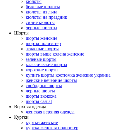
кюлоты
бежевые кюлоты
кюлоты из льна
кюлоты на праздник
синие кюлоты
черные кюлоты
Шорты
шорты женские
шорты полиэстер
атласные шорты
шорты выше колена женские
зеленые шорты
классические шорты
короткие шорты
купить шорты костюмка женские украина
женские вечерние шорты
свободные шорты
черные шорты
шорты экокожа
шорты casual
Верхняя одежда
женская верхняя одежда
Куртки
куртки женские
куртка женская полиэстер