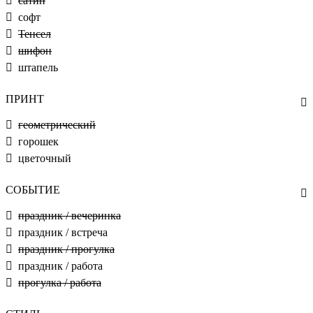
сатин
софт
Тенсел
шифон
штапель
ПРИНТ
геометрический
горошек
цветочный
СОБЫТИЕ
праздник / вечеринка
праздник / встреча
праздник / прогулка
праздник / работа
прогулка / работа