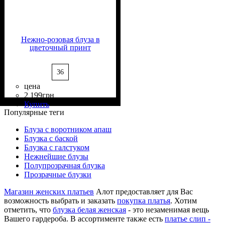
Нежно-розовая блуза в
цветочный принт
36
цена
2 199
грн
Состав ткани
Крой
Длина
Длина рукава
Стиль
: прямой
: классическая
: casual
: 100%
: длинный
Купить
Вискоза
Популярные теги
Блуза с воротником апаш
Блузка с баской
Блузка с галстуком
Нежнейшие блузы
Полупрозрачная блузка
Прозрачные блузки
Магазин женских платьев
Алот предоставляет для Вас
возможность выбрать и заказать
покупка платья
. Хотим
отметить, что
блузка белая женская
- это незаменимая вещь
Вашего гардероба. В ассортименте также есть
платье слип -