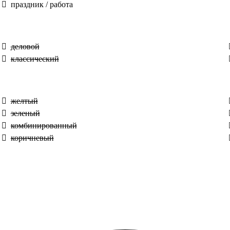
праздник / работа
деловой
классический
желтый
зеленый
комбинированный
коричневый