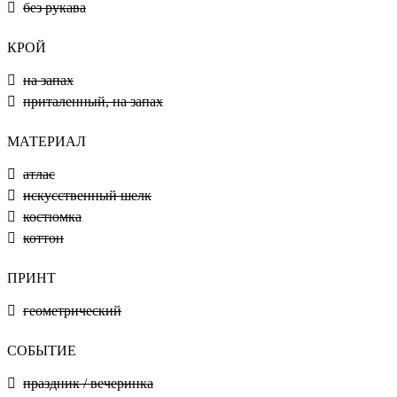
без рукава
КРОЙ
на запах
приталенный, на запах
МАТЕРИАЛ
атлас
искусственный шелк
костюмка
коттон
ПРИНТ
геометрический
СОБЫТИЕ
праздник / вечеринка