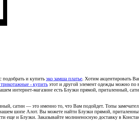
с подобрать и купить
эко замша платье
. Хотим акцентировать Ва
трикотажные - купить
этот и другой элемент одежды можно по 
нашем интернет-магазине есть Блузки прямой, приталенный, сат
нный, сатин — это именно то, что Вам подойдет. Топы замечател
в нашем шопе Алот. Вы можете найти Блузки прямой, приталенный
ести еще и Блузки. Заказывайте молниеносную доставку в Конст