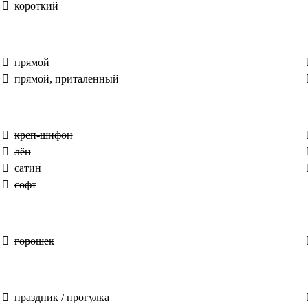
короткий
прямой
прямой, приталенный
креп-шифон
лён
сатин
софт
горошек
праздник / прогулка