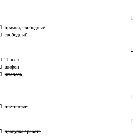
прямой, свободный
свободный
Тенсел
шифон
штапель
цветочный
прогулка / работа