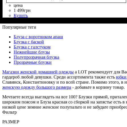
цена
1 499
грн
Купить
Состав ткани
Крой
Длина
Длина рукава
Стиль
: прямой, приталенный
: классическая
: casual
: 85% Полиэстер, 15% Вискоза
: короткий
Популярные теги
Блуза с воротником апаш
Блузка с баской
Блузка с галстуком
Нежнейшие блузы
Полупрозрачная блузка
Прозрачные блузки
Магазин женской домашней одежды
a LOT рекомендует для Ва
гардероб любой девушки. Среди ассортимента также есть
юбки 
Славянск, Константиновку и по всей стране. Помимо этого, в 
женскую одежду большого размера
- добавьте в корзину товар.
Мечтаете всегда выглядеть на все 100? Блузки прямой, притале
широким поясом и Блуза красная со сборкой на запястье есть 
низкой цене зимние женские полупальто и не забудьте приобр
Фильтр
РАЗМЕР