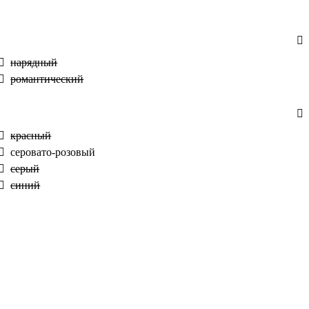
нарядный
романтический
красный
серовато-розовый
серый
синий