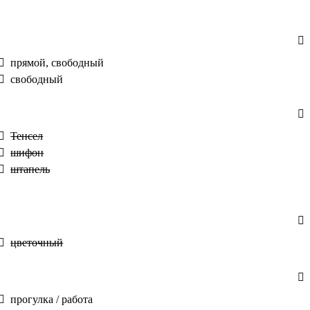
прямой, свободный
свободный
Тенсел
шифон
штапель
цветочный
прогулка / работа