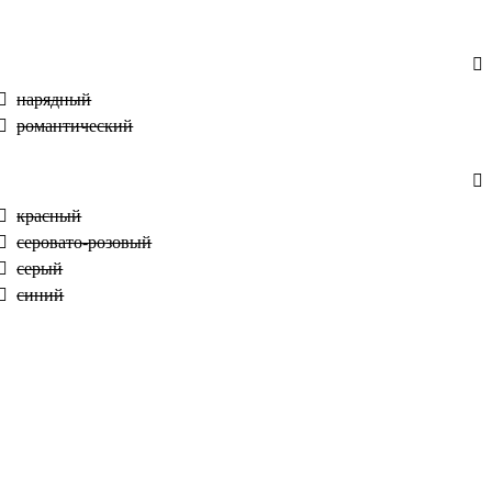
нарядный
романтический
красный
серовато-розовый
серый
синий