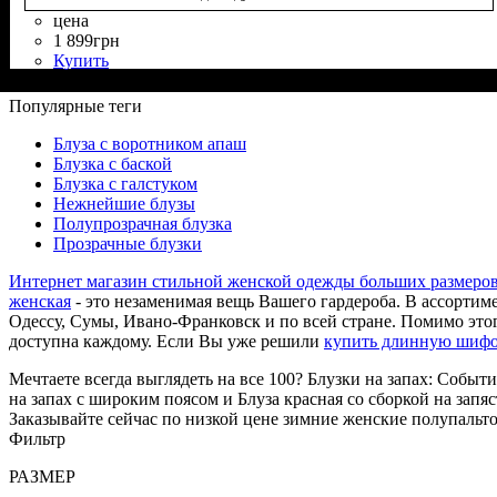
цена
1 899
грн
Купить
Состав ткани
Крой
Длина
Длина рукава
Стиль
: на запах
: до бедра
: casual
: 60% Вискоза, 40% Полиэстер
: длинный
Популярные теги
Блуза с воротником апаш
Блузка с баской
Блузка с галстуком
Нежнейшие блузы
Полупрозрачная блузка
Прозрачные блузки
Интернет магазин стильной женской одежды больших размеро
женская
- это незаменимая вещь Вашего гардероба. В ассортим
Одессу, Сумы, Ивано-Франковск и по всей стране. Помимо этого
доступна каждому. Если Вы уже решили
купить длинную шиф
Мечтаете всегда выглядеть на все 100? Блузки на запах: Событи
на запах с широким поясом и Блуза красная со сборкой на запяс
Заказывайте сейчас по низкой цене зимние женские полупальто
Фильтр
РАЗМЕР