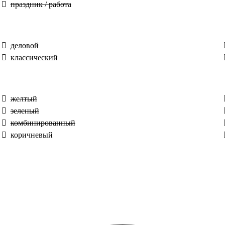
праздник / работа
деловой
классический
желтый
зеленый
комбинированный
коричневый