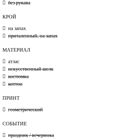
без рукава
КРОЙ
на запах
приталенный, на запах
МАТЕРИАЛ
атлас
искусственный шелк
костюмка
коттон
ПРИНТ
геометрический
СОБЫТИЕ
праздник / вечеринка