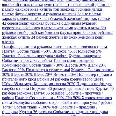
японский стиль платья
купить плащ тренч женский
длинное
пальто женское киев
купить топ экокожа
гусиные лапки
платье
блуза с коротким рукавом женская
белые платья
харьков
коричневый халат
бежевый женский пиджак
платье
42
серый халат
женская рубашка с длинным рукавом
шерстяная юбка киев
платье с котиками
купить платья без
рукавов
свободный комбинезон
блузка прямого кроя
рубашка
женская купить 34 размер
желтый пиджак женский
кейп
клетка
Гольфы с длинным рукавом зеленовато-коричневого цвета
Платья: Состав ткани - 50% Вискоза 45% Полиэстер 5%
Эластан Событие - прогулка / работа
Куртки плащевка:
Событие - прогулка / работа
Тренчи миди плащевка
Комбинезоны: Состав ткани - 30% Шерсть 30% Шелк 20%
Вискоза 20% Полиэстер в стиле casual
Жилеты: Состав ткани -
30% Шерсть 30% Шелк 20% Вискоза 20% Полиэстер прямого
приталенного кроя
Брюки 34 размера коричневого цвета
Юбки 38 размера Коллекция - весна 2020
Пиджаки по фигуре
голубого цвета
Пиджаки 36 размера делового стиля
Куртки 40
размера экокожа
Платья 36 размера Событие - прогулка /
работа
Платья: Состав ткани - 50% Лён 50% Хлопок зеленого
цвета
Экошубы свободного кроя: Событие - прогулка / работа
Топы: Состав ткани - 100% Лён Событие - праздник /
прогулка
Куртки 36 размера Событие - праздник / прогулка