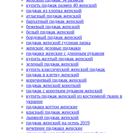
купить пиджак размер 40 женский
пиджак из хлопка женский
атласный пиджак женский
бархатный пиджак женский
бежевый пиджак женский
белый пиджак женский
бордовый пиджак женский
пиджак женский гусиная лапка
женские деловые пиджаки
пиджаки женские с длинным рукавом
купить желтый пиджак женский
зеленый пиджак женский
купить классический женский пиджак
пиджак в клетку женский
коричневый пиджак женский
пиджак женский короткий
пиджак с коротким рукавом женский
купить пиджак женский из костюмной ткани в
украине
пиджаки коттон женские
красный пиджак женский
льняной пиджак женский
пиджак женский на осень 2019
вечерние пиджаки женские