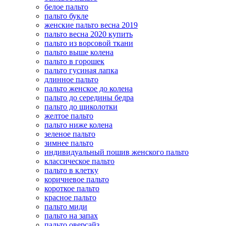
белое пальто
пальто букле
женские пальто весна 2019
пальто весна 2020 купить
пальто из ворсовой ткани
пальто выше колена
пальто в горошек
пальто гусиная лапка
длинное пальто
пальто женское до колена
пальто до середины бедра
пальто до щиколотки
желтое пальто
пальто ниже колена
зеленое пальто
зимнее пальто
индивидуальный пошив женского пальто
классическое пальто
пальто в клетку
коричневое пальто
короткое пальто
красное пальто
пальто миди
пальто на запах
пальто оверсайз