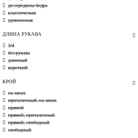
до середины бедра
классическая
удлиненная
ДЛИНА РУКАВА
3/4
без рукава
длинный
короткий
КРОЙ
на запах
приталенный, на запах
прямой
прямой, приталенный
прямой, свободный
свободный