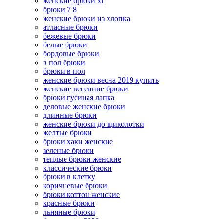
женские брюки xl
брюки 7 8
женские брюки из хлопка
атласные брюки
бежевые брюки
белые брюки
бордовые брюки
в пол брюки
брюки в пол
женские брюки весна 2019 купить
женские весенние брюки
брюки гусиная лапка
деловые женские брюки
длинные брюки
женские брюки до щиколотки
желтые брюки
брюки хаки женские
зеленые брюки
теплые брюки женские
классические брюки
брюки в клетку
коричневые брюки
брюки коттон женские
красные брюки
льняные брюки