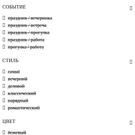
СОБЫТИЕ
праздник / вечеринка
праздник / встреча
праздник / прогулка
праздник / работа
прогулка / работа
СТИЛЬ
casual
вечерний
деловой
классический
нарядный
романтический
ЦВЕТ
бежевый