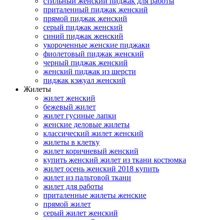
стильный женский пиджак для работы
приталенный пиджак женский
прямой пиджак женский
серый пиджак женский
синий пиджак женский
укороченные женские пиджаки
фиолетовый пиджак женский
черный пиджак женский
женский пиджак из шерсти
пиджак кэжуал женский
Жилеты
жилет женский
бежевый жилет
жилет гусиные лапки
женские деловые жилеты
классический жилет женский
жилеты в клетку
жилет коричневый женский
купить женский жилет из ткани костюмка
жилет осень женский 2018 купить
жилет из пальтовой ткани
жилет для работы
приталенные жилеты женские
прямой жилет
серый жилет женский