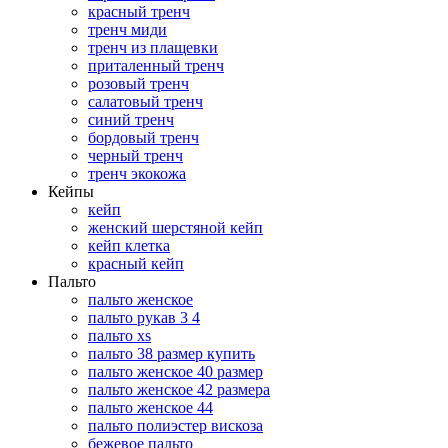
красный тренч
тренч миди
тренч из плащевки
приталенный тренч
розовый тренч
салатовый тренч
синий тренч
бордовый тренч
черный тренч
тренч экокожа
Кейпы
кейп
женский шерстяной кейп
кейп клетка
красный кейп
Пальто
пальто женское
пальто рукав 3 4
пальто xs
пальто 38 размер купить
пальто женское 40 размер
пальто женское 42 размера
пальто женское 44
пальто полиэстер вискоза
бежевое пальто