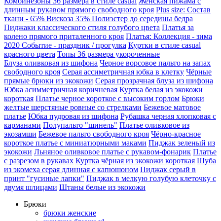
Комбинезоны 36 размера в стиле casual
Женская пижама с
длинным рукавом прямого свободного кроя
Plus size: Состав
ткани - 65% Вискоза 35% Полиэстер до середины бедра
Пиджаки классического стиля голубого цвета
Платья за
колено прямого приталенного кроя
Платья: Коллекция - зима
2020 Событие - праздник / прогулка
Куртки в стиле casual
красного цвета
Топы 36 размера укороченные
Блуза оливковая из шифона
Черное ворсовое пальто на запах
свободного кроя
Серая ассиметричная юбка в клетку
Чёрные
прямые брюки из экокожи
Серая прозрачная блуза из шифона
Юбка асимметричная коричневая
Куртка белая из экокожи
короткая
Платье черное короткое с высоким горлом
Брюки
желтые шерстяные ровные со стрелками
Бежевое матовое
платье
Юбка пудровая из шифона
Рубашка черная хлопковая с
карманами
Полупальто "шинель"
Платье оливковое из
экозамши
Бежевое пальто свободного кроя
Чёрно-красное
короткое платье с миниатюрными маками
Пиджак зеленый из
экокожи
Льняное оливковое платье с рукавом-фонарик
Платье
с разрезом в рукавах
Куртка чёрная из экокожи короткая
Шуба
из экомеха серая длинная с капюшоном
Пиджак серый в
принт "гусиные лапки"
Пиджак в мелкую голубую клеточку с
двумя шлицами
Штаны белые из экокожи
Брюки
брюки женские