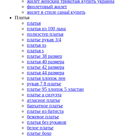
жилет женский трикотаж купить украина
фиолетовый жилет
жилет в стиле casual купить
Платья
платья
платья из 100 льна
полиэстер платья
платье рукав 3/4
платья xs
платья s
платье 38 размер
платья 40 размера
платье 42 размера
платья 44 размера
платья хлопок лен
рукав 7 8 платье
платье 95 хлопок 5 эластан
платье а силуэта
атласное платье
бархатное платье
платье из батиста
бежевое платье
платья без рукавов
белое платье
платье бохо