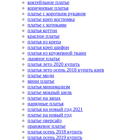
коктейльное платье
коричневые платья
платье с коротким рукавом
платье креп костюмка
платье с котиками
платья коттон
красное платье
платья из крепа
платья креп шифон
платья из кружевной ткани
льняное платье
платья лето 2020 купить
платья лето осень 2018 купить киев
платье миди
мини платье
платья минимализм
платье мокрый шелк
платье на запах
нарядные платья
платья на новый год 2021
платье на новый год
платье оверсайз
оранжевое платье
платья осень 2018 купить
платья осень 2019 купить