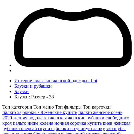
Интернет магазин женской одежды aLot
Блузки и рубашки
Блузки
Блузки: Размер - 38
Топ категории
Топ меню
Топ фильтры
Топ карточки
пальто xs
брюки 7 8 женские купить
пальто женское осень
2020
желтая водолазка женская
женские рубашки свободного
кроя
пальто ниже колена
ночная сорочка купить киев
женская
рубашка оверсайз купить
брюки в гусиную лапку
эко шубы
украина синяя
брюки зеленые
вечерний пиджак женский