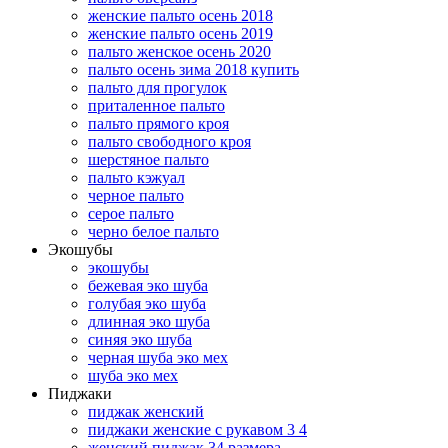
женские пальто осень 2018
женские пальто осень 2019
пальто женское осень 2020
пальто осень зима 2018 купить
пальто для прогулок
приталенное пальто
пальто прямого кроя
пальто свободного кроя
шерстяное пальто
пальто кэжуал
черное пальто
серое пальто
черно белое пальто
Экошубы
экошубы
бежевая эко шуба
голубая эко шуба
длинная эко шуба
синяя эко шуба
черная шуба эко мех
шуба эко мех
Пиджаки
пиджак женский
пиджаки женские с рукавом 3 4
женский пиджак 34 размера