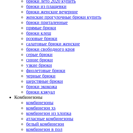
брюки лето 2020 купить
брюки из плащевки
брюки женские вечерние
женские прогулочные брюки купить
брюки приталенные
прямые брюки
брюки клеш
розовые брюки
салатовые брюки женские
брюки свободного кроя
серые брюки
синие брюки
узкие брюки
фиолетовые брюки
черные брюки
шерстяные брюки
брюки экокожа
брюки кэжуал
Комбинезоны
комбинезоны
комбинезон xs
комбинезон из хлопка
атласные комбинезоны
белый комбинезон
комбинезон в пол