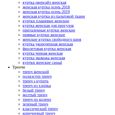
куртка оверсайз женская
женская куртка осень 2018
женская куртка осень 2019
женская куртка из пальтовой ткани
куртки плащевки женские
куртка женская для прогулок
приталенные куртки женские
прямые куртки женские
женские куртки свободного кроя
куртка укороченная женская
фиолетовая куртка женская
куртка черная женская
куртка экокожа женская
куртки женские casual
Тренчи
тренч женский
полиэстер тренч
тренч s купить
тренч из хлопка
белый тренч
желтый тренч
тренч по колено
зеленый тренч
классический тренч
коричневый тренч