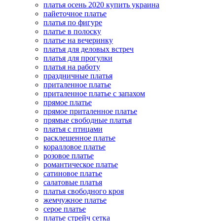
платья осень 2020 купить украина
пайеточное платье
платья по фигуре
платье в полоску
платье на вечеринку
платья для деловых встреч
платья для прогулки
платья на работу
праздничные платья
приталенное платье
приталенное платье с запахом
прямое платье
прямое приталенное платье
прямые свободные платья
платья с птицами
расклешенное платье
коралловое платье
розовое платье
романтическое платье
сатиновое платье
салатовые платья
платья свободного кроя
жемчужное платье
серое платье
платье стрейч сетка