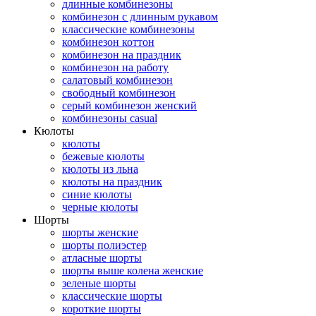
длинные комбинезоны
комбинезон с длинным рукавом
классические комбинезоны
комбинезон коттон
комбинезон на праздник
комбинезон на работу
салатовый комбинезон
свободный комбинезон
серый комбинезон женский
комбинезоны casual
Кюлоты
кюлоты
бежевые кюлоты
кюлоты из льна
кюлоты на праздник
синие кюлоты
черные кюлоты
Шорты
шорты женские
шорты полиэстер
атласные шорты
шорты выше колена женские
зеленые шорты
классические шорты
короткие шорты