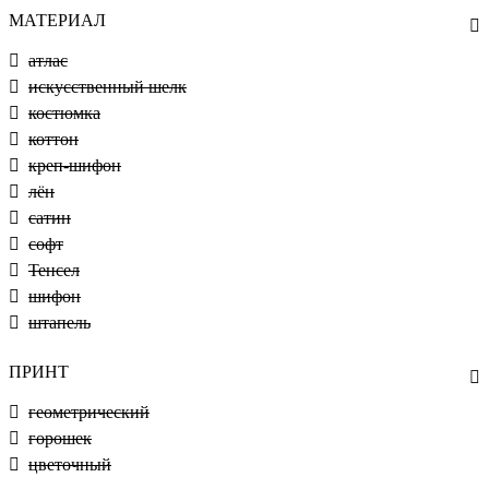
МАТЕРИАЛ
атлас
искусственный шелк
костюмка
коттон
креп-шифон
лён
сатин
софт
Тенсел
шифон
штапель
ПРИНТ
геометрический
горошек
цветочный