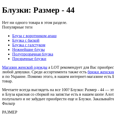
Блузки: Размер - 44
Нет ни одного товара в этом разделе.
Популярные теги
Блуза с воротником апаш
Блузка с баской
Блузка с галстуком
Нежнейшие блузы
Полупрозрачная блузка
Прозрачные блузки
Магазин женской одежды
a LOT рекомендует для Вас приобре
любой девушки. Среди ассортимента также есть
брюки женские
и по Украине. Помимо этого, в нашем интернет-магазине есть Б
товар.
Мечтаете всегда выглядеть на все 100? Блузки: Размер - 44 — 
и Блуза красная со сборкой на запястье есть в нашем шопе Ало
полупальто и не забудьте приобрести еще и Блузки. Заказывай
Фильтр
РАЗМЕР