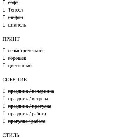
софт
Тенсел
шифон
штапель
ПРИНТ
геометрический
горошек
цветочный
СОБЫТИЕ
праздник / вечеринка
праздник / встреча
праздник / прогулка
праздник / работа
прогулка / работа
СТИЛЬ