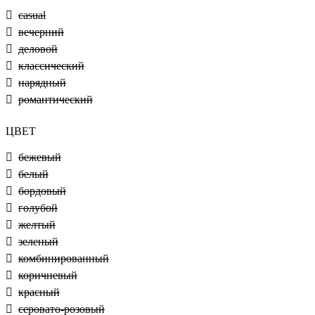
casual
вечерний
деловой
классический
нарядный
романтический
ЦВЕТ
бежевый
белый
бордовый
голубой
желтый
зеленый
комбинированный
коричневый
красный
серовато-розовый