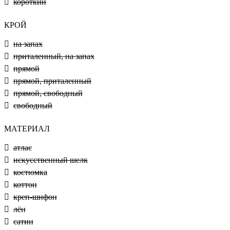
короткий
КРОЙ
на запах
приталенный, на запах
прямой
прямой, приталенный
прямой, свободный
свободный
МАТЕРИАЛ
атлас
искусственный шелк
костюмка
коттон
креп-шифон
лён
сатин