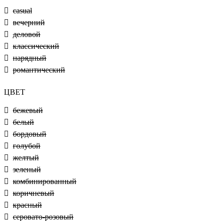
casual
вечерний
деловой
классический
нарядный
романтический
ЦВЕТ
бежевый
белый
бордовый
голубой
желтый
зеленый
комбинированный
коричневый
красный
серовато-розовый