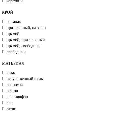
короткий
КРОЙ
на запах
приталенный, на запах
прямой
прямой, приталенный
прямой, свободный
свободный
МАТЕРИАЛ
атлас
искусственный шелк
костюмка
коттон
креп-шифон
лён
сатин