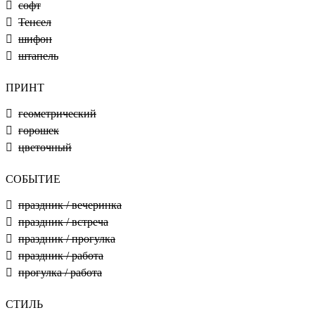
софт
Тенсел
шифон
штапель
ПРИНТ
геометрический
горошек
цветочный
СОБЫТИЕ
праздник / вечеринка
праздник / встреча
праздник / прогулка
праздник / работа
прогулка / работа
СТИЛЬ