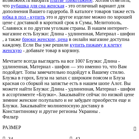
возможность выбрать
платье трикотажное
. Хотим отметить,
что
рубашка для сна женская
- это отличный вариант для
дополнения Вашего гардероба. В каталоге товаров также есть
юбка в пол - купить
это и другое изделие можно по хорошей
цене с доставкой в короткий срок в Сумы, Мелитополь,
Славянск и по другим уголкам страны. В нашем интернет-
магазине есть Блузки: Длина - удлиненная, Материал - шифон
, а также
брюки женские, цена
в онлайн магазине доступна
каждому. Если Вы уже решили
купить пижаму в клетку
женскую
- добавьте товар в корзину.
Мечтаете всегда выглядеть на все 100? Блузки: Длина -
удлиненная, Материал - шифон — это именно то, что Вам
подойдет. Топы замечательно подойдут к Вашему стилю.
Блузка в горох, Блуза на запах с широким поясом и Блуза
красная со сборкой на запястье есть в нашем шопе Алот. Вы
можете найти Блузки: Длина - удлиненная, Материал - шифон
в ассортименте «Блузки». Заказывайте сейчас по низкой цене
зимние женские полупальто и не забудьте приобрести еще и
Блузки. Заказывайте молниеносную доставку в
Константиновку и другие регионы Украины .
Фильтр
РАЗМЕР
34
42