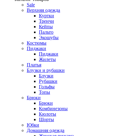
Sale
Верхняя одежда
Куртки
Тренчи
Кейпы
Пальто
Экошубы
Костюмы
Пиджаки
Пиджаки
Жилеты
Платья
Блузки и рубашки
Блузки
Рубашки
Гольфы
Топы
Брюки
Брюки
Комбинезоны
Кюлоты
Шорты
Юбки
Домашняя одежда
Женская пижама