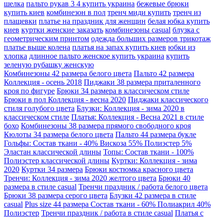
шелка
пальто рукав 3 4 купить украина
бежевые брюки
купить киев
комбинезон в пол
тренч миди купить
тренч из
плащевки
платье на праздник для женщин
белая юбка купить
киев
куртки женские заказать
комбинезоны casual
блузка с
геометрическим принтом
одежда больших размеров трикотаж
платье выше колена
платья на запах купить киев
юбки из
хлопка
длинное пальто женское купить украина
купить
зеленую рубашку женскую
Комбинезоны 42 размера белого цвета
Пальто 42 размера
Коллекция - осень 2018
Пиджаки 38 размера приталенного
кроя по фигуре
Брюки 34 размера в классическом стиле
Брюки в пол Коллекция - весна 2020
Пиджаки классического
стиля голубого цвета
Блузки: Коллекция - зима 2020 в
классическом стиле
Платья: Коллекция - Весна 2021 в стиле
бохо
Комбинезоны 38 размера прямого свободного кроя
Кюлоты 34 размера белого цвета
Пальто 44 размера букле
Гольфы: Состав ткани - 40% Вискоза 55% Полиэстер 5%
Эластан классической длины
Топы: Состав ткани - 100%
Полиэстер классической длины
Куртки: Коллекция - зима
2020
Куртки 34 размера
Брюки костюмка красного цвета
Тренчи: Коллекция - зима 2020 желтого цвета
Брюки 40
размера в стиле casual
Тренчи праздник / работа белого цвета
Брюки 38 размера серого цвета
Блузки 42 размера в стиле
casual
Plus size 44 размера Состав ткани - 60% Полиакрил 40%
Полиэстер
Тренчи праздник / работа в стиле casual
Платья с