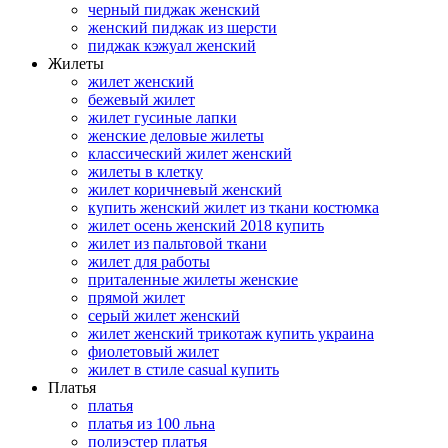
черный пиджак женский
женский пиджак из шерсти
пиджак кэжуал женский
Жилеты
жилет женский
бежевый жилет
жилет гусиные лапки
женские деловые жилеты
классический жилет женский
жилеты в клетку
жилет коричневый женский
купить женский жилет из ткани костюмка
жилет осень женский 2018 купить
жилет из пальтовой ткани
жилет для работы
приталенные жилеты женские
прямой жилет
серый жилет женский
жилет женский трикотаж купить украина
фиолетовый жилет
жилет в стиле casual купить
Платья
платья
платья из 100 льна
полиэстер платья