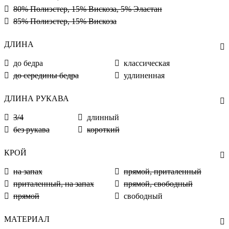
80% Полиэстер, 15% Вискоза, 5% Эластан
85% Полиэстер, 15% Вискоза
ДЛИНА
до бедра
классическая
до середины бедра
удлиненная
ДЛИНА РУКАВА
3/4
длинный
без рукава
короткий
КРОЙ
на запах
прямой, приталенный
приталенный, на запах
прямой, свободный
прямой
свободный
МАТЕРИАЛ