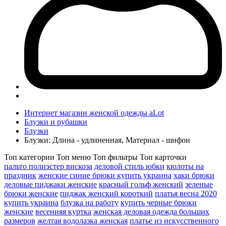
Интернет магазин женской одежды aLot
Блузки и рубашки
Блузки
Блузки: Длина - удлиненная, Материал - шифон
Топ категории
Топ меню
Топ фильтры
Топ карточки
пальто полиэстер вискоза
деловой стиль юбки
кюлоты на
праздник
женские синие брюки купить украина
хаки брюки
деловые пиджаки женские
красный гольф женский
зеленые
брюки женские
пиджак женский короткий
платья весна 2020
купить украина
блузка на работу
купить черные брюки
женские
весенняя куртка
женская деловая одежда больших
размеров
желтая водолазка женская
платье из искусственного