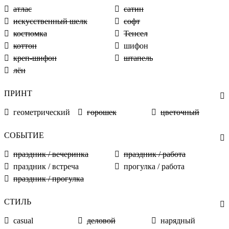
атлас
сатин
искусственный шелк
софт
костюмка
Тенсел
коттон
шифон
креп-шифон
штапель
лён
ПРИНТ
геометрический
горошек
цветочный
СОБЫТИЕ
праздник / вечеринка
праздник / работа
праздник / встреча
прогулка / работа
праздник / прогулка
СТИЛЬ
casual
деловой
нарядный