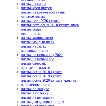
платья из крепа
платья креп шифон
платья из кружевной ткани
льняное платье
платья лето 2020 купить
платья лето осень 2018 купить киев
платье миди
мини платье
платья минимализм
платье мокрый шелк
платье на запах
нарядные платья
платья на новый год 2021
платье на новый год
платье оверсайз
оранжевое платье
платья осень 2018 купить
платья осень 2019 купить
платья осень 2020 купить украина
пайеточное платье
платья по фигуре
платье в полоску
платье на вечеринку
платья для деловых встреч
платья для прогулки