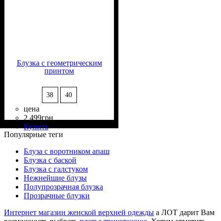
Блузка с геометрическим
принтом
38
40
цена
2 499
грн
Состав ткани
Крой
Длина
Длина рукава
Стиль
: свободный
: удлиненная
: casual
: 100%
: длинный
Купить
Полиэстер
Популярные теги
Блуза с воротником апаш
Блузка с баской
Блузка с галстуком
Нежнейшие блузы
Полупрозрачная блузка
Прозрачные блузки
Интернет магазин женской верхней одежды
а ЛОТ дарит Вам