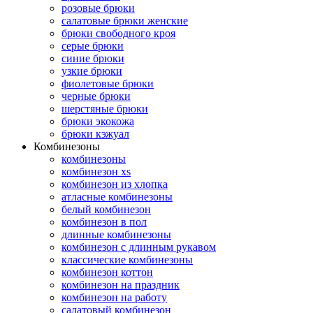
розовые брюки
салатовые брюки женские
брюки свободного кроя
серые брюки
синие брюки
узкие брюки
фиолетовые брюки
черные брюки
шерстяные брюки
брюки экокожа
брюки кэжуал
Комбинезоны
комбинезоны
комбинезон xs
комбинезон из хлопка
атласные комбинезоны
белый комбинезон
комбинезон в пол
длинные комбинезоны
комбинезон с длинным рукавом
классические комбинезоны
комбинезон коттон
комбинезон на праздник
комбинезон на работу
салатовый комбинезон