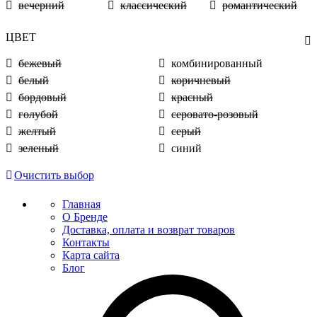
вечерний
классический
романтический
ЦВЕТ
бежевый
комбинированный
белый
коричневый
бордовый
красный
голубой
серовато-розовый
желтый
серый
зеленый
синий
Очистить выбор
Главная
О Бренде
Доставка, оплата и возврат товаров
Контакты
Карта сайта
Блог