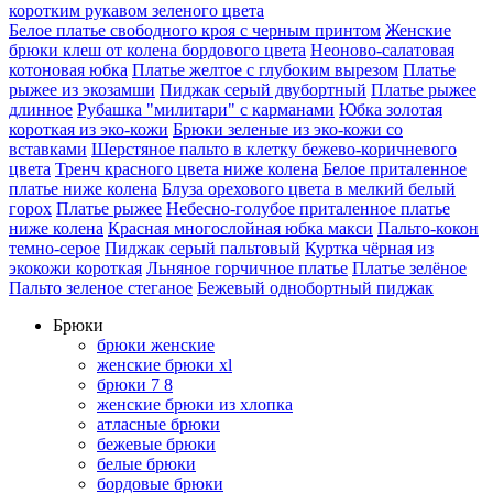
коротким рукавом зеленого цвета
Белое платье свободного кроя с черным принтом
Женские
брюки клеш от колена бордового цвета
Неоново-салатовая
котоновая юбка
Платье желтое с глубоким вырезом
Платье
рыжее из экозамши
Пиджак серый двубортный
Платье рыжее
длинное
Рубашка "милитари" с карманами
Юбка золотая
короткая из эко-кожи
Брюки зеленые из эко-кожи со
вставками
Шерстяное пальто в клетку бежево-коричневого
цвета
Тренч красного цвета ниже колена
Белое приталенное
платье ниже колена
Блуза орехового цвета в мелкий белый
горох
Платье рыжее
Небесно-голубое приталенное платье
ниже колена
Красная многослойная юбка макси
Пальто-кокон
темно-серое
Пиджак серый пальтовый
Куртка чёрная из
экокожи короткая
Льняное горчичное платье
Платье зелёное
Пальто зеленое стеганое
Бежевый однобортный пиджак
Брюки
брюки женские
женские брюки xl
брюки 7 8
женские брюки из хлопка
атласные брюки
бежевые брюки
белые брюки
бордовые брюки