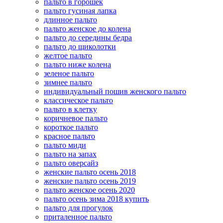
пальто в горошек
пальто гусиная лапка
длинное пальто
пальто женское до колена
пальто до середины бедра
пальто до щиколотки
желтое пальто
пальто ниже колена
зеленое пальто
зимнее пальто
индивидуальный пошив женского пальто
классическое пальто
пальто в клетку
коричневое пальто
короткое пальто
красное пальто
пальто миди
пальто на запах
пальто оверсайз
женские пальто осень 2018
женские пальто осень 2019
пальто женское осень 2020
пальто осень зима 2018 купить
пальто для прогулок
приталенное пальто