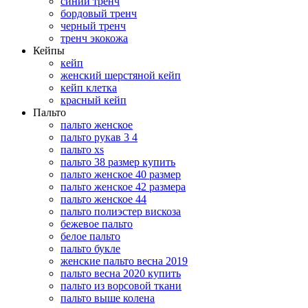
синий тренч
бордовый тренч
черный тренч
тренч экокожа
Кейпы
кейп
женский шерстяной кейп
кейп клетка
красный кейп
Пальто
пальто женское
пальто рукав 3 4
пальто xs
пальто 38 размер купить
пальто женское 40 размер
пальто женское 42 размера
пальто женское 44
пальто полиэстер вискоза
бежевое пальто
белое пальто
пальто букле
женские пальто весна 2019
пальто весна 2020 купить
пальто из ворсовой ткани
пальто выше колена