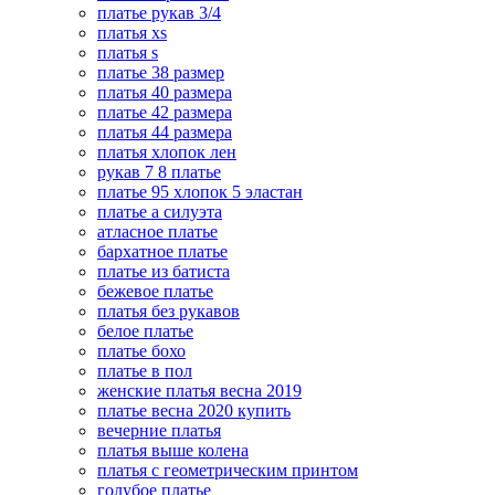
платье рукав 3/4
платья xs
платья s
платье 38 размер
платья 40 размера
платье 42 размера
платья 44 размера
платья хлопок лен
рукав 7 8 платье
платье 95 хлопок 5 эластан
платье а силуэта
атласное платье
бархатное платье
платье из батиста
бежевое платье
платья без рукавов
белое платье
платье бохо
платье в пол
женские платья весна 2019
платье весна 2020 купить
вечерние платья
платья выше колена
платья с геометрическим принтом
голубое платье