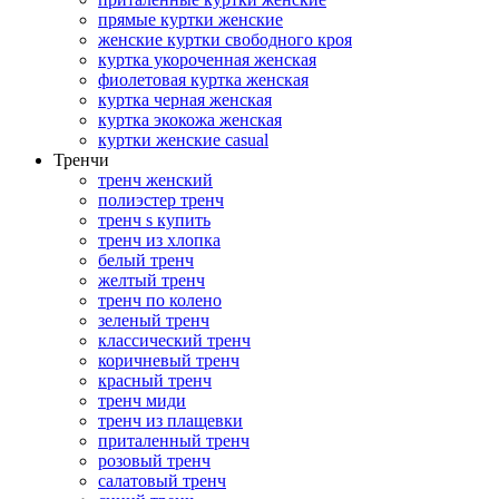
прямые куртки женские
женские куртки свободного кроя
куртка укороченная женская
фиолетовая куртка женская
куртка черная женская
куртка экокожа женская
куртки женские casual
Тренчи
тренч женский
полиэстер тренч
тренч s купить
тренч из хлопка
белый тренч
желтый тренч
тренч по колено
зеленый тренч
классический тренч
коричневый тренч
красный тренч
тренч миди
тренч из плащевки
приталенный тренч
розовый тренч
салатовый тренч