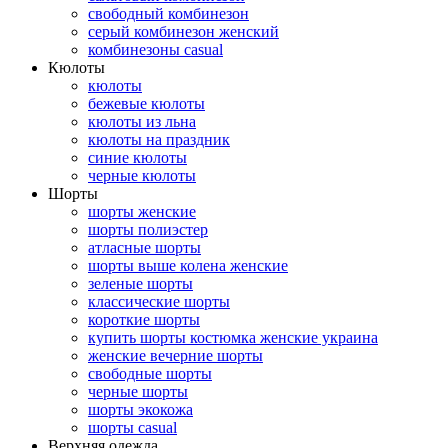
свободный комбинезон
серый комбинезон женский
комбинезоны casual
Кюлоты
кюлоты
бежевые кюлоты
кюлоты из льна
кюлоты на праздник
синие кюлоты
черные кюлоты
Шорты
шорты женские
шорты полиэстер
атласные шорты
шорты выше колена женские
зеленые шорты
классические шорты
короткие шорты
купить шорты костюмка женские украина
женские вечерние шорты
свободные шорты
черные шорты
шорты экокожа
шорты casual
Верхняя одежда