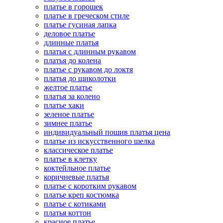
платье в горошек
платье в греческом стиле
платье гусиная лапка
деловое платье
длинные платья
платья с длинным рукавом
платья до колена
платье с рукавом до локтя
платья до щиколотки
желтое платье
платья за колено
платье хаки
зеленое платье
зимнее платье
индивидуальный пошив платья цена
платье из искусственного шелка
классическое платье
платье в клетку
коктейльное платье
коричневые платья
платье с коротким рукавом
платье креп костюмка
платье с котиками
платья коттон
красное платье