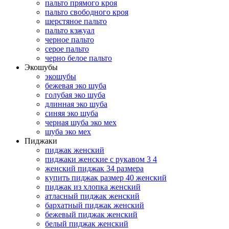
пальто прямого кроя
пальто свободного кроя
шерстяное пальто
пальто кэжуал
черное пальто
серое пальто
черно белое пальто
Экошубы
экошубы
бежевая эко шуба
голубая эко шуба
длинная эко шуба
синяя эко шуба
черная шуба эко мех
шуба эко мех
Пиджаки
пиджак женский
пиджаки женские с рукавом 3 4
женский пиджак 34 размера
купить пиджак размер 40 женский
пиджак из хлопка женский
атласный пиджак женский
бархатный пиджак женский
бежевый пиджак женский
белый пиджак женский