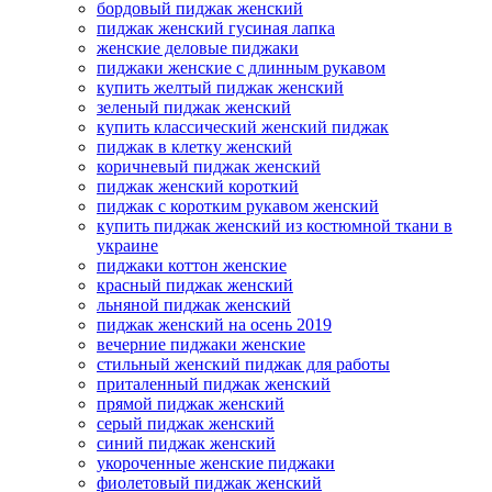
бордовый пиджак женский
пиджак женский гусиная лапка
женские деловые пиджаки
пиджаки женские с длинным рукавом
купить желтый пиджак женский
зеленый пиджак женский
купить классический женский пиджак
пиджак в клетку женский
коричневый пиджак женский
пиджак женский короткий
пиджак с коротким рукавом женский
купить пиджак женский из костюмной ткани в
украине
пиджаки коттон женские
красный пиджак женский
льняной пиджак женский
пиджак женский на осень 2019
вечерние пиджаки женские
стильный женский пиджак для работы
приталенный пиджак женский
прямой пиджак женский
серый пиджак женский
синий пиджак женский
укороченные женские пиджаки
фиолетовый пиджак женский