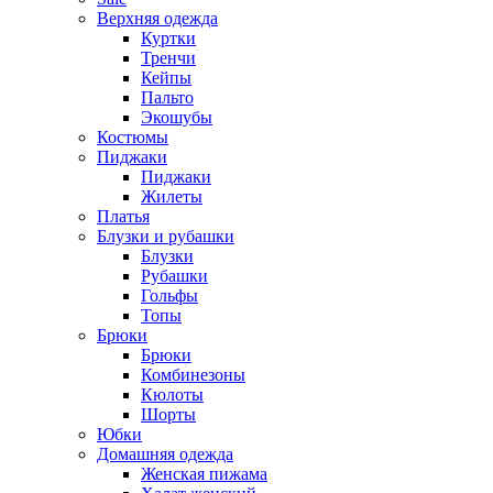
Верхняя одежда
Куртки
Тренчи
Кейпы
Пальто
Экошубы
Костюмы
Пиджаки
Пиджаки
Жилеты
Платья
Блузки и рубашки
Блузки
Рубашки
Гольфы
Топы
Брюки
Брюки
Комбинезоны
Кюлоты
Шорты
Юбки
Домашняя одежда
Женская пижама