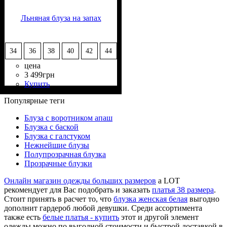
Льняная блуза на запах
34
36
38
40
42
44
цена
3 499
грн
Купить
Состав ткани
Крой
Длина
Длина рукава
Стиль
: приталенный, на
: классическая
: casual
: 100% Лён
: без рукава
запах
Популярные теги
Блуза с воротником апаш
Блузка с баской
Блузка с галстуком
Нежнейшие блузы
Полупрозрачная блузка
Прозрачные блузки
Онлайн магазин одежды больших размеров
a LOT
рекомендует для Вас подобрать и заказать
платья 38 размера
.
Стоит принять в расчет то, что
блузка женская белая
выгодно
дополнит гардероб любой девушки. Среди ассортимента
также есть
белые платья - купить
этот и другой элемент
одежды можно по выгодной стоимости и быстрой доставкой в