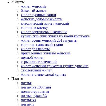
Жилеты
жилет женский
бежевый жилет
жилет гусиные лапки
женские деловые жилеты
классический жилет женский
жилеты в клетку
жилет коричневый женский
купить женский жилет из ткани костюмка
жилет осень женский 2018 купить
жилет из пальтовой ткани
жилет для работы
приталенные жилеты женские
прямой жилет
серый жилет женский
жилет женский трикотаж купить украина
фиолетовый жилет
жилет в стиле casual купить
Платья
платья
платья из 100 льна
полиэстер платья
платье рукав 3/4
платья xs
платья s