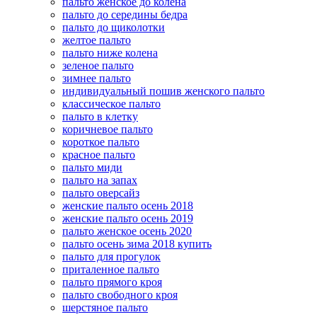
пальто женское до колена
пальто до середины бедра
пальто до щиколотки
желтое пальто
пальто ниже колена
зеленое пальто
зимнее пальто
индивидуальный пошив женского пальто
классическое пальто
пальто в клетку
коричневое пальто
короткое пальто
красное пальто
пальто миди
пальто на запах
пальто оверсайз
женские пальто осень 2018
женские пальто осень 2019
пальто женское осень 2020
пальто осень зима 2018 купить
пальто для прогулок
приталенное пальто
пальто прямого кроя
пальто свободного кроя
шерстяное пальто