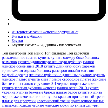
Интернет магазин женской одежды aLot
Блузки и рубашки
Блузки
Блузки: Размер - 34, Длина - классическая
Топ категории
Топ меню
Топ фильтры
Топ карточки
расклешенное платье купить
купить одежду бохо больших
размеров
купить удлиненную женскую рубашку
пальто
женское осень зима 2018
купить длинную юбку харьков
трикотажная одежда больших размеров
онлайн магазин
модной одежды
женские рубашки с длинным рукавом купить
женское пальто купить киев
прямое свободное платье
женские
белые топы
пальто с рукавом 3 4
черные шорты женские
купить
зеленая рубашка женская
пальто осень 2019 купить
украина
купить бежевые брюки
платье белое купить
купить
черное женское пальто
ночнушка красная
приталенный тренч
платье для прогулки
классический тренч
приталенное платье
с запахом
гольфы черные женские
юбки по типам фигуры