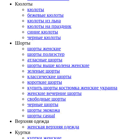
Кюлоты
кюлоты
бежевые кюлоты
кюлоты из льна
кюлоты на праздник
синие кюлоты
черные кюлоты
Шорты
шорты женские
шорты полиэстер
атласные шорты
шорты выше колена женские
зеленые шорты
классические шорты
короткие шорты
купить шорты костюмка женские украина
женские вечерние шорты
свободные шорты
черные шорты
шорты экокожа
шорты casual
Верхняя одежда
женская верхняя одежда
Куртки
куртки женские