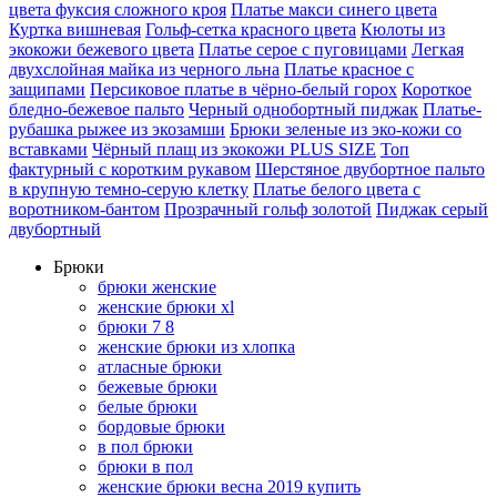
цвета фуксия сложного кроя
Платье макси синего цвета
Куртка вишневая
Гольф-сетка красного цвета
Кюлоты из
экокожи бежевого цвета
Платье серое с пуговицами
Легкая
двухслойная майка из черного льна
Платье красное с
защипами
Персиковое платье в чёрно-белый горох
Короткое
бледно-бежевое пальто
Черный однобортный пиджак
Платье-
рубашка рыжее из экозамши
Брюки зеленые из эко-кожи со
вставками
Чёрный плащ из экокожи PLUS SIZE
Топ
фактурный с коротким рукавом
Шерстяное двубортное пальто
в крупную темно-серую клетку
Платье белого цвета с
воротником-бантом
Прозрачный гольф золотой
Пиджак серый
двубортный
Брюки
брюки женские
женские брюки xl
брюки 7 8
женские брюки из хлопка
атласные брюки
бежевые брюки
белые брюки
бордовые брюки
в пол брюки
брюки в пол
женские брюки весна 2019 купить