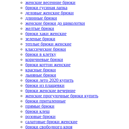
женские весенние брюки
брюки гусиная лапка
деловые женские брюки
длинные брюки
женские брюки до щиколотки
желтые брюки
брюки хаки женские
зеленые брюки
теплые брюки женские
классические брюки
брюки в клетку
коричневые брюки
брюки коттон женские
красные брюки
льняные брюки
брюки лето 2020 купить
брюки из плащевки
брюки женские вечерние
женские прогулочные брюки купить
брюки приталенные
прямые брюки
брюки клеш
розовые брюки
салатовые брюки женские
брюки свободного кроя