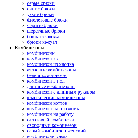
серые брюки
синие брюки
узкие брюки
фиолетовые брюки
черные брюки
шерстяные брюки
брюки экокожа
брюки кэжуал
Комбинезоны
комбинезоны
комбинезон xs
комбинезон из хлопка
атласные комбинезоны
белый комбинезон
комбинезон в пол
длинные комбинезоны
комбинезон с длинным рукавом
классические комбинезоны
комбинезон коттон
комбинезон на праздник
комбинезон на работу
салатовый комбинезон
свободный комбинезон
серый комбинезон женский
комбинезоны casual