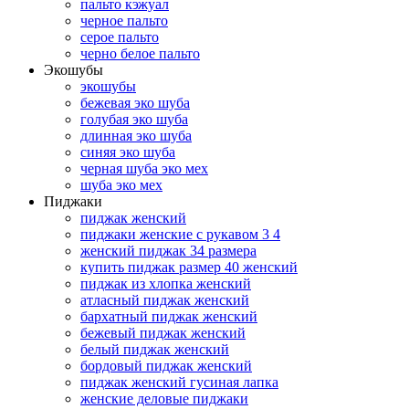
пальто кэжуал
черное пальто
серое пальто
черно белое пальто
Экошубы
экошубы
бежевая эко шуба
голубая эко шуба
длинная эко шуба
синяя эко шуба
черная шуба эко мех
шуба эко мех
Пиджаки
пиджак женский
пиджаки женские с рукавом 3 4
женский пиджак 34 размера
купить пиджак размер 40 женский
пиджак из хлопка женский
атласный пиджак женский
бархатный пиджак женский
бежевый пиджак женский
белый пиджак женский
бордовый пиджак женский
пиджак женский гусиная лапка
женские деловые пиджаки