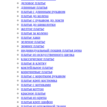
деловое платье
длинные платья
платья с длинным рукавом
платья до колена
платье с рукавом до локтя
платья до щиколотки
желтое платье
платья за колено
платье хаки
зеленое платье
зимнее платье
индивидуальный пошив платья цена
платье из искусственного шелка
классическое платье
платье в клетку
коктейльное платье
коричневые платья
платье с коротким рукавом
платье креп костюмка
платье с котиками
платья коттон
красное платье
платья из крепа
платья креп шифон
платья из кружевной ткани