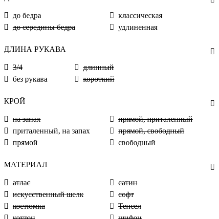
до бедра
классическая
до середины бедра
удлиненная
ДЛИНА РУКАВА
3/4
длинный
без рукава
короткий
КРОЙ
на запах
прямой, приталенный
приталенный, на запах
прямой, свободный
прямой
свободный
МАТЕРИАЛ
атлас
сатин
искусственный шелк
софт
костюмка
Тенсел
коттон
шифон