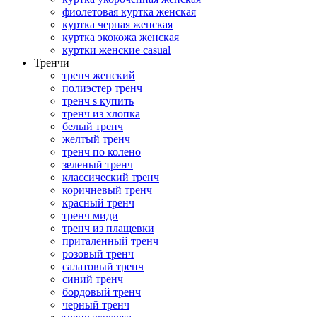
фиолетовая куртка женская
куртка черная женская
куртка экокожа женская
куртки женские casual
Тренчи
тренч женский
полиэстер тренч
тренч s купить
тренч из хлопка
белый тренч
желтый тренч
тренч по колено
зеленый тренч
классический тренч
коричневый тренч
красный тренч
тренч миди
тренч из плащевки
приталенный тренч
розовый тренч
салатовый тренч
синий тренч
бордовый тренч
черный тренч