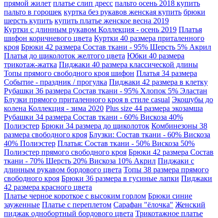
прямой жилет
платье слип дресс
пальто осень 2018 купить
пальто в горошек
куртка без рукавов женская купить
брюки
шерсть купить
купить платье женское весна 2019
Куртки с длинным рукавом Коллекция - осень 2019
Платья
шифон коричневого цвета
Куртки 40 размера приталенного
кроя
Брюки 42 размера Состав ткани - 95% Шерсть 5% Акрил
Платья до щиколоток желтого цвета
Юбки 40 размера
трикотаж-жатка
Пиджаки 40 размера классической длины
Топы прямого свободного кроя шифон
Платья 34 размера
Событие - праздник / прогулка
Пиджаки 42 размера в клетку
Рубашки 36 размера Состав ткани - 95% Хлопок 5% Эластан
Блузки прямого приталенного кроя в стиле casual
Экошубы до
колена Коллекция - зима 2020
Plus size 44 размера экозамша
Рубашки 34 размера Состав ткани - 60% Вискоза 40%
Полиэстер
Брюки 34 размера до щиколоток
Комбинезоны 38
размера свободного кроя
Блузки: Состав ткани - 60% Вискоза
40% Полиэстер
Платья: Состав ткани - 50% Вискоза 50%
Полиэстер прямого свободного кроя
Брюки 42 размера Состав
ткани - 70% Шерсть 20% Вискоза 10% Акрил
Пиджаки с
длинным рукавом бордового цвета
Топы 38 размера прямого
свободного кроя
Брюки 36 размера в гусиные лапки
Пиджаки
42 размера красного цвета
Платье черное короткое с высоким горлом
Брюки синие
зауженные
Платье с переплетом
Сарафан "ёлочка"
Женский
пиджак однобортный бордового цвета
Трикотажное платье