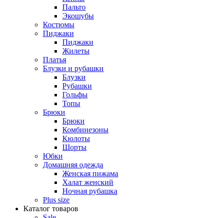
Пальто
Экошубы
Костюмы
Пиджаки
Пиджаки
Жилеты
Платья
Блузки и рубашки
Блузки
Рубашки
Гольфы
Топы
Брюки
Брюки
Комбинезоны
Кюлоты
Шорты
Юбки
Домашняя одежда
Женская пижама
Халат женский
Ночная рубашка
Plus size
Каталог товаров
Sale