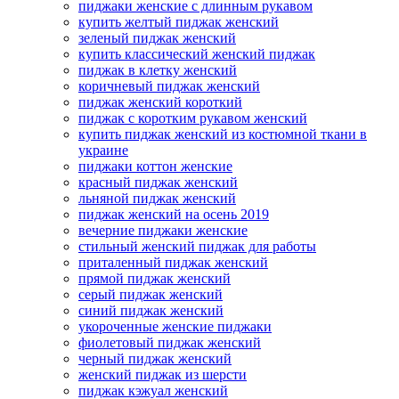
пиджаки женские с длинным рукавом
купить желтый пиджак женский
зеленый пиджак женский
купить классический женский пиджак
пиджак в клетку женский
коричневый пиджак женский
пиджак женский короткий
пиджак с коротким рукавом женский
купить пиджак женский из костюмной ткани в
украине
пиджаки коттон женские
красный пиджак женский
льняной пиджак женский
пиджак женский на осень 2019
вечерние пиджаки женские
стильный женский пиджак для работы
приталенный пиджак женский
прямой пиджак женский
серый пиджак женский
синий пиджак женский
укороченные женские пиджаки
фиолетовый пиджак женский
черный пиджак женский
женский пиджак из шерсти
пиджак кэжуал женский