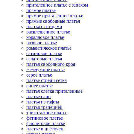
приталенное платье с запахом
прямое платье
прямое приталенное платье
прямые свободные платья
платья с птицами
расклешенное платье
коралловое платье
розовое платье
романтическое платье
сатиновое платье
салатовые платья
платья свободного кроя
жемчужное платье
серое платье
платье стрейч сетка
синее платье
платья слегка приталенные
платье слип
платья из тафты
платья трапецией
трикотажное платье
фатиновое платье
фиолетовое платье
платье в цветочек