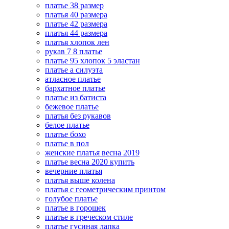
платье 38 размер
платья 40 размера
платье 42 размера
платья 44 размера
платья хлопок лен
рукав 7 8 платье
платье 95 хлопок 5 эластан
платье а силуэта
атласное платье
бархатное платье
платье из батиста
бежевое платье
платья без рукавов
белое платье
платье бохо
платье в пол
женские платья весна 2019
платье весна 2020 купить
вечерние платья
платья выше колена
платья с геометрическим принтом
голубое платье
платье в горошек
платье в греческом стиле
платье гусиная лапка