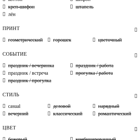
креп-шифон
штапель
лён
ПРИНТ
геометрический
горошек
цветочный
СОБЫТИЕ
праздник / вечеринка
праздник / работа
праздник / встреча
прогулка / работа
праздник / прогулка
СТИЛЬ
casual
деловой
нарядный
вечерний
классический
романтический
ЦВЕТ
бежевый
комбинированный