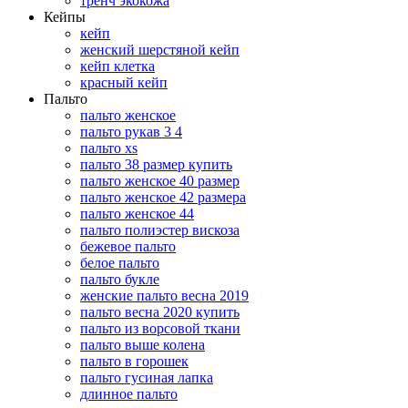
тренч экокожа
Кейпы
кейп
женский шерстяной кейп
кейп клетка
красный кейп
Пальто
пальто женское
пальто рукав 3 4
пальто xs
пальто 38 размер купить
пальто женское 40 размер
пальто женское 42 размера
пальто женское 44
пальто полиэстер вискоза
бежевое пальто
белое пальто
пальто букле
женские пальто весна 2019
пальто весна 2020 купить
пальто из ворсовой ткани
пальто выше колена
пальто в горошек
пальто гусиная лапка
длинное пальто