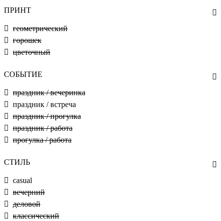
ПРИНТ
геометрический
горошек
цветочный
СОБЫТИЕ
праздник / вечеринка
праздник / встреча
праздник / прогулка
праздник / работа
прогулка / работа
СТИЛЬ
casual
вечерний
деловой
классический