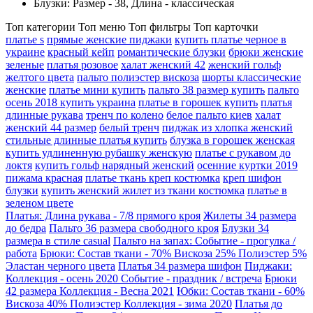
Блузки: Размер - 38, Длина - классическая
Топ категории
Топ меню
Топ фильтры
Топ карточки
платье s
прямые женские пиджаки
купить платье черное в
украине
красный кейп
романтические блузки
брюки женские
зеленые
платья розовое
халат женский 42
женский гольф
желтого цвета
пальто полиэстер вискоза
шорты классические
женские
платье мини купить
пальто 38 размер купить
пальто
осень 2018 купить украина
платье в горошек купить
платья
длинные рукава
тренч по колено
белое пальто киев
халат
женский 44 размер
белый тренч
пиджак из хлопка женский
стильные длинные платья купить
блузка в горошек женская
купить удлиненную рубашку женскую
платье с рукавом до
локтя
купить гольф нарядный женский
осенние куртки 2019
пижама красная
платье ткань креп костюмка
креп шифон
блузки
купить женский жилет из ткани костюмка
платье в
зеленом цвете
Платья: Длина рукава - 7/8 прямого кроя
Жилеты 34 размера
до бедра
Пальто 36 размера свободного кроя
Блузки 34
размера в стиле casual
Пальто на запах: Событие - прогулка /
работа
Брюки: Состав ткани - 70% Вискоза 25% Полиэстер 5%
Эластан черного цвета
Платья 34 размера шифон
Пиджаки:
Коллекция - осень 2020 Событие - праздник / встреча
Брюки
42 размера Коллекция - Весна 2021
Юбки: Состав ткани - 60%
Вискоза 40% Полиэстер Коллекция - зима 2020
Платья до