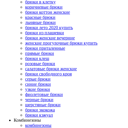
брюки в клетку
коричневые брюки
брюки коттон женские
красные брюки
льняные брюки
брюки лето 2020 купить
брюки из плащевки
брюки женские вечерние
женские прогулочные брюки купить
брюки приталенные
прямые брюки
брюки клеш
розовые брюки
салатовые брюки женские
брюки свободного кроя
серые брюки
синие брюки
узкие брюки
фиолетовые брюки
черные брюки
шерстяные брюки
брюки экокожа
брюки кэжуал
Комбинезоны
комбинезоны