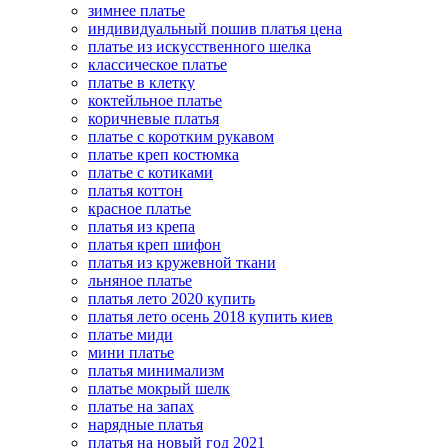
зимнее платье
индивидуальный пошив платья цена
платье из искусственного шелка
классическое платье
платье в клетку
коктейльное платье
коричневые платья
платье с коротким рукавом
платье креп костюмка
платье с котиками
платья коттон
красное платье
платья из крепа
платья креп шифон
платья из кружевной ткани
льняное платье
платья лето 2020 купить
платья лето осень 2018 купить киев
платье миди
мини платье
платья минимализм
платье мокрый шелк
платье на запах
нарядные платья
платья на новый год 2021