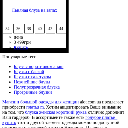
Льняная блуза на запах
34
36
38
40
42
44
цена
3 499
грн
Купить
Состав ткани
Крой
Длина
Длина рукава
Стиль
: приталенный, на
: классическая
: casual
: 100% Лён
: без рукава
запах
Популярные теги
Блуза с воротником апаш
Блузка с баской
Блузка с галстуком
Нежнейшие блузы
Полупрозрачная блузка
Прозрачные блузки
Магазин большой одежды для женщин
alot.com.ua предлагает
приобрести
платья m
. Хотим акцентировать Ваше внимание
на том, что
блузка женская короткий рукав
отлично дополнит
Ваш гардероб. В ассортименте также есть
голубое платье -
купить
этот и другой элемент одежды можно по доступной
стоимости с доставкой заказа в Никополь, Павлоград,