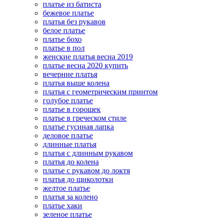
платье из батиста
бежевое платье
платья без рукавов
белое платье
платье бохо
платье в пол
женские платья весна 2019
платье весна 2020 купить
вечерние платья
платья выше колена
платья с геометрическим принтом
голубое платье
платье в горошек
платье в греческом стиле
платье гусиная лапка
деловое платье
длинные платья
платья с длинным рукавом
платья до колена
платье с рукавом до локтя
платья до щиколотки
желтое платье
платья за колено
платье хаки
зеленое платье