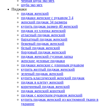
черная шуба эко мех
шуба эко мех
Пиджаки
пиджак женский
пиджаки женские с рукавом 3 4
женский пиджак 34 размера
купить пиджак размер 40 женский
пиджак из хлопка женский
атласный пиджак женский
бархатный пиджак женский
бежевый пиджак женский
белый пиджак женский
бордовый пиджак женский
пиджак женский гусиная лапка
женские деловые пиджаки
пиджаки женские с длинным рукавом
купить желтый пиджак женский
зеленый пиджак женский
купить классический женский пиджак
пиджак в клетку женский
коричневый пиджак женский
пиджак женский короткий
пиджак с коротким рукавом женский
купить пиджак женский из костюмной ткани в
украине