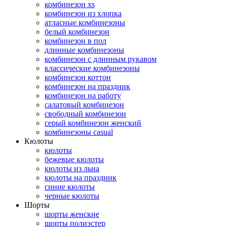
комбинезон xs
комбинезон из хлопка
атласные комбинезоны
белый комбинезон
комбинезон в пол
длинные комбинезоны
комбинезон с длинным рукавом
классические комбинезоны
комбинезон коттон
комбинезон на праздник
комбинезон на работу
салатовый комбинезон
свободный комбинезон
серый комбинезон женский
комбинезоны casual
Кюлоты
кюлоты
бежевые кюлоты
кюлоты из льна
кюлоты на праздник
синие кюлоты
черные кюлоты
Шорты
шорты женские
шорты полиэстер