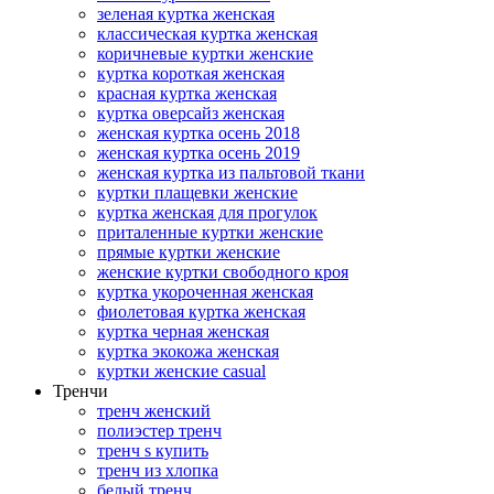
зеленая куртка женская
классическая куртка женская
коричневые куртки женские
куртка короткая женская
красная куртка женская
куртка оверсайз женская
женская куртка осень 2018
женская куртка осень 2019
женская куртка из пальтовой ткани
куртки плащевки женские
куртка женская для прогулок
приталенные куртки женские
прямые куртки женские
женские куртки свободного кроя
куртка укороченная женская
фиолетовая куртка женская
куртка черная женская
куртка экокожа женская
куртки женские casual
Тренчи
тренч женский
полиэстер тренч
тренч s купить
тренч из хлопка
белый тренч