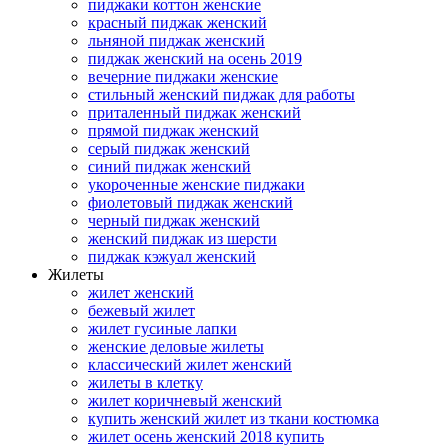
пиджаки коттон женские
красный пиджак женский
льняной пиджак женский
пиджак женский на осень 2019
вечерние пиджаки женские
стильный женский пиджак для работы
приталенный пиджак женский
прямой пиджак женский
серый пиджак женский
синий пиджак женский
укороченные женские пиджаки
фиолетовый пиджак женский
черный пиджак женский
женский пиджак из шерсти
пиджак кэжуал женский
Жилеты
жилет женский
бежевый жилет
жилет гусиные лапки
женские деловые жилеты
классический жилет женский
жилеты в клетку
жилет коричневый женский
купить женский жилет из ткани костюмка
жилет осень женский 2018 купить