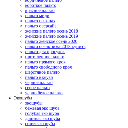
коричневое пальто
короткое пальто
красное пальто
пальто миди
пальто на запах
пальто оверсайз
женские пальто осень 2018
женские пальто осень 2019
пальто женское осень 2020
пальто осень зима 2018 купить
пальто для прогулок
приталенное пальто
пальто прямого кроя
пальто свободного кроя
шерстяное пальто
пальто кэжуал
черное пальто
серое пальто
черно белое пальто
Экошубы
экошубы
бежевая эко шуба
голубая эко шуба
длинная эко шуба
синяя эко шуба