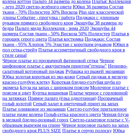
колена коттон
Пальто 34 размера до колена
Платья: Коллекция
- лето 2020 светло-зелёного цвета
Юбки 36 размера Состав
ткани - 70% Полиэстер 30% Вискоза
Plus size классической
длины Событие - прогулка / работа
Пиджаки с длинным
рукавом прямого свободного кроя
Экошубы 38 размера до
бедра
Пальто миди Коллекция - зима 2020
Экошубы 44
размера Состав ткани - 50% Вискоза 50% Полиэстер
Платья в
горошек серого цвета
Платья костюмка
Пиджаки: Состав
ткани - 95% Хлопок 5% Эластан с коротким рукавом
Юбки в
пол сетка-стрейч
Платья ассиметричный свободного кроя в
стиле casual
Чёрное платье из прозрачной фатиновой сетки
Черное
шифоновое платье с аккуратным принтом"птицы"
Неоново-
салатовый котоновый пиджак
Рубашка из рыжей экозамши
Юбка золотая короткая из эко-кожи
Серый пиджак в мелкую
красно-голубую клетку
Короткая бледно-голубая шуба из
экомеха
Блуза на запах с широким поясом
Молочное платье с
поясом в цвет
Куртка вишневая
Платье черное с горловиной
на затяжках
Прямое пальто (ёлка однотонная)
Прозрачный
гольф золотой
Серый халат в цветочный принт на запах
Платье оливковое из экозамши
Светло-голубое приталенное
платье ниже колена
Гольф-сетка красного цвета
Черная блуза
в мелкий блeднo-poзoвый горох
Светло-салатовое платье с V-
образным вырезом на спине
Чёрное ворсовое пальто на запах
свободного кроя PLUS SIZE
Платье в серую полоску
Юбка