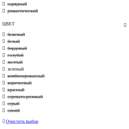
нарядный
романтический
ЦВЕТ
бежевый
белый
бордовый
голубой
желтый
зеленый
комбинированный
коричневый
красный
серовато-розовый
серый
синий
Очистить выбор