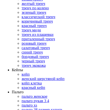
желтый тренч
тренч по колено
зеленый тренч
классический тренч
коричневый тренч
красный тренч
тренч миди
тренч из плащевки
приталенный тренч
розовый тренч
салатовый тренч
синий тренч
бордовый тренч
черный тренч
тренч экокожа
Кейпы
кейп
женский шерстяной кейп
кейп клетка
красный кейп
Пальто
пальто женское
пальто рукав 3 4
пальто xs
пальто 38 размер купить