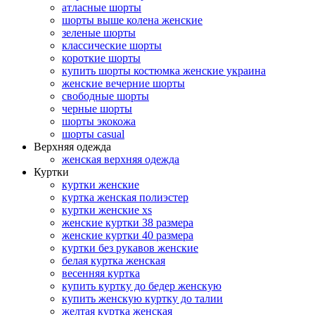
атласные шорты
шорты выше колена женские
зеленые шорты
классические шорты
короткие шорты
купить шорты костюмка женские украина
женские вечерние шорты
свободные шорты
черные шорты
шорты экокожа
шорты casual
Верхняя одежда
женская верхняя одежда
Куртки
куртки женские
куртка женская полиэстер
куртки женские xs
женские куртки 38 размера
женские куртки 40 размера
куртки без рукавов женские
белая куртка женская
весенняя куртка
купить куртку до бедер женскую
купить женскую куртку до талии
желтая куртка женская