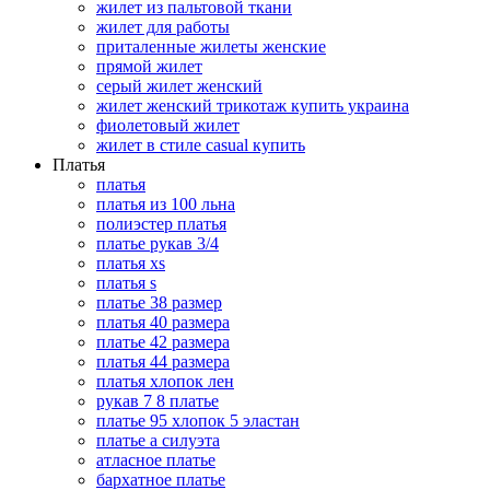
жилет из пальтовой ткани
жилет для работы
приталенные жилеты женские
прямой жилет
серый жилет женский
жилет женский трикотаж купить украина
фиолетовый жилет
жилет в стиле casual купить
Платья
платья
платья из 100 льна
полиэстер платья
платье рукав 3/4
платья xs
платья s
платье 38 размер
платья 40 размера
платье 42 размера
платья 44 размера
платья хлопок лен
рукав 7 8 платье
платье 95 хлопок 5 эластан
платье а силуэта
атласное платье
бархатное платье