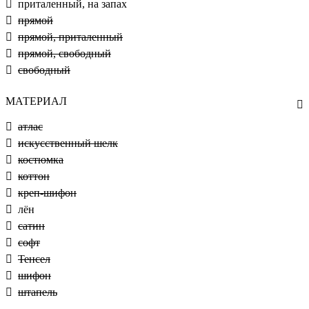
приталенный, на запах
прямой
прямой, приталенный
прямой, свободный
свободный
МАТЕРИАЛ
атлас
искусственный шелк
костюмка
коттон
креп-шифон
лён
сатин
софт
Тенсел
шифон
штапель