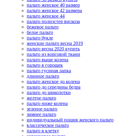
пальто женское 40 размер
пальто женское 42 размера
пальто женское 44
пальто полиэстер вискоза
бежевое пальто
белое пальто
пальто букле
женские пальто весна 2019
пальто весна 2020 купить
пальто из ворсовой ткани
пальто выше колена
пальто в горошек
пальто гусиная лапка
длинное пальто
пальто женское до колена
пальто до середины бедра
пальто до щиколотки
желтое пальто
пальто ниже колена
зеленое пальто
зимнее пальто
индивидуальный пошив женского пальто
классическое пальто
пальто в клетку