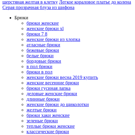
шерстяная желтая в клетку
Легкое кораловое платье до колена
Серая прозрачная блуза из шифона
Брюки
брюки женские
женские брюки xl
брюки 7 8
женские брюки из хлопка
атласные брюки
бежевые брюки
белые брюки
бордовые брюки
в пол брюки
брюки в пол
женские брюки весна 2019 купить
женские весенние брюки
брюки гусиная лапка
деловые женские брюки
длинные брюки
женские брюки до щиколотки
желтые брюки
брюки хаки женские
зеленые брюки
теплые брюки женские
классические брюки