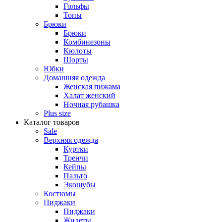
Гольфы
Топы
Брюки
Брюки
Комбинезоны
Кюлоты
Шорты
Юбки
Домашняя одежда
Женская пижама
Халат женский
Ночная рубашка
Plus size
Каталог товаров
Sale
Верхняя одежда
Куртки
Тренчи
Кейпы
Пальто
Экошубы
Костюмы
Пиджаки
Пиджаки
Жилеты