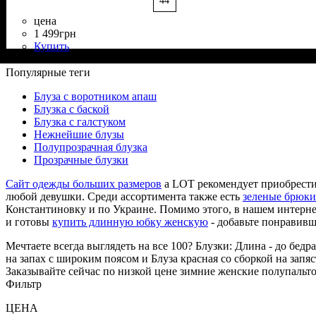
44
цена
1 499
грн
Купить
Состав ткани
Крой
Длина
Длина рукава
Стиль
: прямой, свободный
: до бедра
: casual
: 100% Полиэстер
: длинный
Популярные теги
Блуза с воротником апаш
Блузка с баской
Блузка с галстуком
Нежнейшие блузы
Полупрозрачная блузка
Прозрачные блузки
Сайт одежды больших размеров
a LOT рекомендует приобрест
любой девушки. Среди ассортимента также есть
зеленые брюки
Константиновку и по Украине. Помимо этого, в нашем интернет
и готовы
купить длинную юбку женскую
- добавьте понравивш
Мечтаете всегда выглядеть на все 100? Блузки: Длина - до бед
на запах с широким поясом и Блуза красная со сборкой на запя
Заказывайте сейчас по низкой цене зимние женские полупальто
Фильтр
ЦЕНА