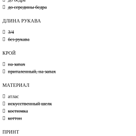
до середины бедра
ДЛИНА РУКАВА
3/4
без рукава
КРОЙ
на запах
приталенный, на запах
МАТЕРИАЛ
атлас
искусственный шелк
костюмка
коттон
ПРИНТ