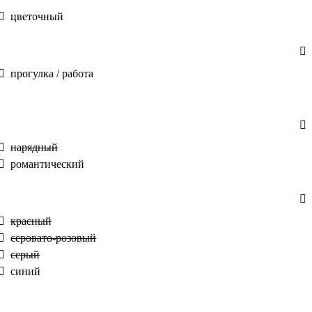
цветочный
прогулка / работа
нарядный
романтический
красный
серовато-розовый
серый
синий