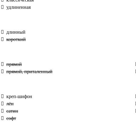
удлиненная
длинный
короткий
прямой
прямой, приталенный
креп-шифон
лён
сатин
софт