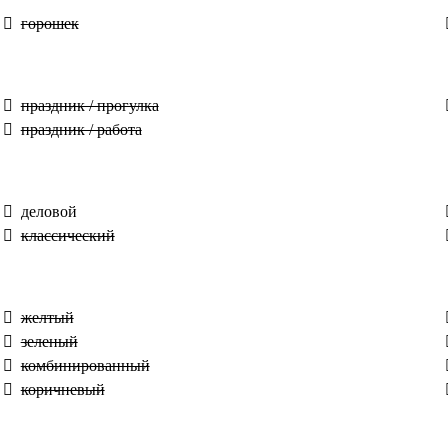
горошек
праздник / прогулка
праздник / работа
деловой
классический
желтый
зеленый
комбинированный
коричневый