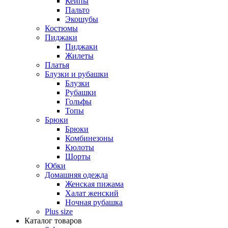
Кейпы
Пальто
Экошубы
Костюмы
Пиджаки
Пиджаки
Жилеты
Платья
Блузки и рубашки
Блузки
Рубашки
Гольфы
Топы
Брюки
Брюки
Комбинезоны
Кюлоты
Шорты
Юбки
Домашняя одежда
Женская пижама
Халат женский
Ночная рубашка
Plus size
Каталог товаров