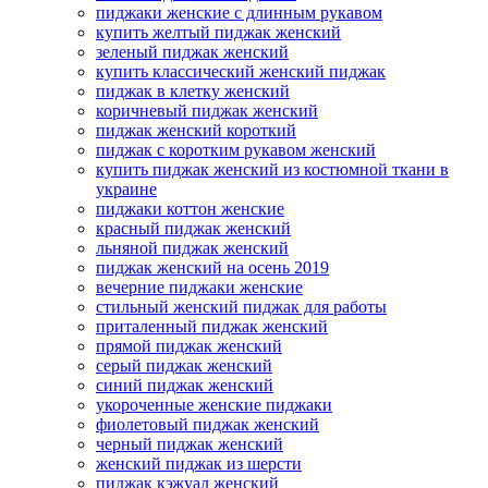
пиджаки женские с длинным рукавом
купить желтый пиджак женский
зеленый пиджак женский
купить классический женский пиджак
пиджак в клетку женский
коричневый пиджак женский
пиджак женский короткий
пиджак с коротким рукавом женский
купить пиджак женский из костюмной ткани в
украине
пиджаки коттон женские
красный пиджак женский
льняной пиджак женский
пиджак женский на осень 2019
вечерние пиджаки женские
стильный женский пиджак для работы
приталенный пиджак женский
прямой пиджак женский
серый пиджак женский
синий пиджак женский
укороченные женские пиджаки
фиолетовый пиджак женский
черный пиджак женский
женский пиджак из шерсти
пиджак кэжуал женский