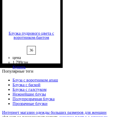
Блузка пудрового цвета с
воротником-бантом
36
цена
1 799
грн
Состав ткани
Крой
Длина
Длина рукава
Стиль
: прямой, свободный
: классическая
: casual
: 35%
: длинный
Купить
Вискоза, 65% Полиэстер
Популярные теги
Блуза с воротником апаш
Блузка с баской
Блузка с галстуком
Нежнейшие блузы
Полупрозрачная блузка
Прозрачные блузки
Интернет магазин одежды больших размеров для женщин