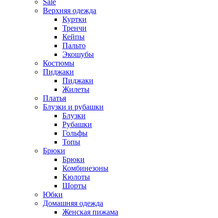
Sale
Верхняя одежда
Куртки
Тренчи
Кейпы
Пальто
Экошубы
Костюмы
Пиджаки
Пиджаки
Жилеты
Платья
Блузки и рубашки
Блузки
Рубашки
Гольфы
Топы
Брюки
Брюки
Комбинезоны
Кюлоты
Шорты
Юбки
Домашняя одежда
Женская пижама