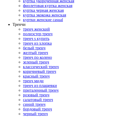
куртка укороченная женская
фиолетовая куртка женская
куртка черная женская
куртка экокожа женская
куртки женские casual
Тренчи
тренч женский
полиэстер тренч
тренч s купить
тренч из хлопка
белый тренч
желтый тренч
тренч по колено
зеленый тренч
классический тренч
коричневый тренч
красный тренч
тренч миди
тренч из плащевки
приталенный тренч
розовый тренч
салатовый тренч
синий тренч
бордовый тренч
черный тренч