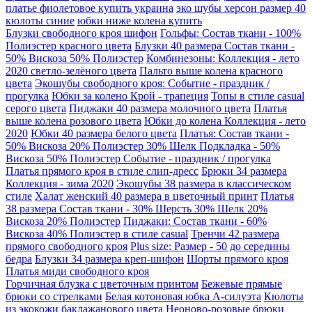
платье фиолетовое купить украина
эко шубы херсон размер 40
кюлоты синие
юбки ниже колена купить
Блузки свободного кроя шифон
Гольфы: Состав ткани - 100%
Полиэстер красного цвета
Блузки 40 размера Состав ткани -
50% Вискоза 50% Полиэстер
Комбинезоны: Коллекция - лето
2020 светло-зелёного цвета
Пальто выше колена красного
цвета
Экошубы свободного кроя: Событие - праздник /
прогулка
Юбки за колено Крой - трапеция
Топы в стиле casual
серого цвета
Пиджаки 40 размера молочного цвета
Платья
выше колена розового цвета
Юбки до колена Коллекция - лето
2020
Юбки 40 размера белого цвета
Платья: Состав ткани -
50% Вискоза 20% Полиэстер 30% Шелк Подкладка - 50%
Вискоза 50% Полиэстер Событие - праздник / прогулка
Платья прямого кроя в стиле слип-дресс
Брюки 34 размера
Коллекция - зима 2020
Экошубы 38 размера в классическом
стиле
Халат женский 40 размера в цветочный принт
Платья
38 размера Состав ткани - 30% Шерсть 30% Шелк 20%
Вискоза 20% Полиэстер
Пиджаки: Состав ткани - 60%
Вискоза 40% Полиэстер в стиле casual
Тренчи 42 размера
прямого свободного кроя
Plus size: Размер - 50 до середины
бедра
Блузки 34 размера креп-шифон
Шорты прямого кроя
Платья миди свободного кроя
Горчичная блузка с цветочным принтом
Бежевые прямые
брюки со стрелками
Белая котоновая юбка А-силуэта
Кюлоты
из экокожи баклажанового цвета
Неоново-розовые брюки