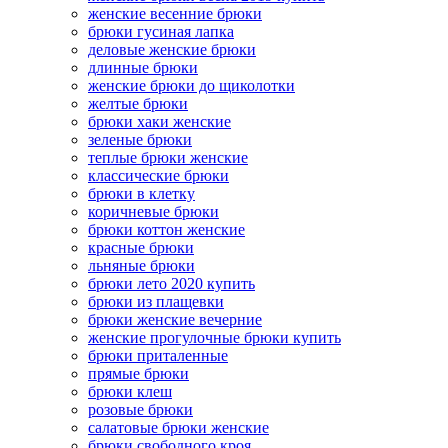
женские весенние брюки
брюки гусиная лапка
деловые женские брюки
длинные брюки
женские брюки до щиколотки
желтые брюки
брюки хаки женские
зеленые брюки
теплые брюки женские
классические брюки
брюки в клетку
коричневые брюки
брюки коттон женские
красные брюки
льняные брюки
брюки лето 2020 купить
брюки из плащевки
брюки женские вечерние
женские прогулочные брюки купить
брюки приталенные
прямые брюки
брюки клеш
розовые брюки
салатовые брюки женские
брюки свободного кроя