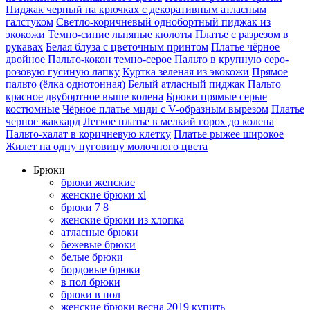
Пиджак черный на крючках с декоративным атласным
галстуком
Светло-коричневый однобортный пиджак из
экокожи
Темно-синие льняные кюлоты
Платье с разрезом в
рукавах
Белая блуза с цветочным принтом
Платье чёрное
двойное
Пальто-кокон темно-серое
Пальто в крупную серо-
розовую гусиную лапку
Куртка зеленая из экокожи
Прямое
пальто (ёлка однотонная)
Белый атласный пиджак
Пальто
красное двубортное выше колена
Брюки прямые серые
костюмные
Чёрное платье миди с V-образным вырезом
Платье
черное жаккард
Легкое платье в мелкий горох до колена
Пальто-халат в коричневую клетку
Платье рыжее широкое
Жилет на одну пуговицу молочного цвета
Брюки
брюки женские
женские брюки xl
брюки 7 8
женские брюки из хлопка
атласные брюки
бежевые брюки
белые брюки
бордовые брюки
в пол брюки
брюки в пол
женские брюки весна 2019 купить