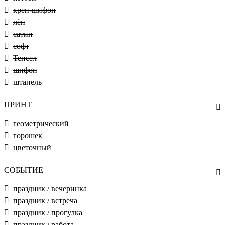
креп-шифон
лён
сатин
софт
Тенсел
шифон
штапель
ПРИНТ
геометрический
горошек
цветочный
СОБЫТИЕ
праздник / вечеринка
праздник / встреча
праздник / прогулка
праздник / работа