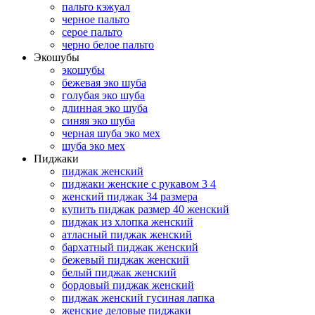
пальто кэжуал
черное пальто
серое пальто
черно белое пальто
Экошубы
экошубы
бежевая эко шуба
голубая эко шуба
длинная эко шуба
синяя эко шуба
черная шуба эко мех
шуба эко мех
Пиджаки
пиджак женский
пиджаки женские с рукавом 3 4
женский пиджак 34 размера
купить пиджак размер 40 женский
пиджак из хлопка женский
атласный пиджак женский
бархатный пиджак женский
бежевый пиджак женский
белый пиджак женский
бордовый пиджак женский
пиджак женский гусиная лапка
женские деловые пиджаки