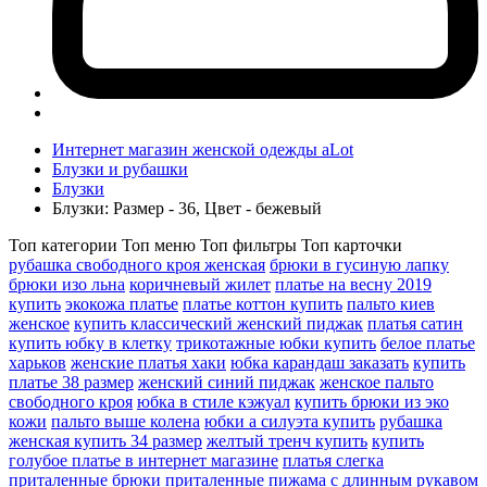
Интернет магазин женской одежды aLot
Блузки и рубашки
Блузки
Блузки: Размер - 36, Цвет - бежевый
Топ категории
Топ меню
Топ фильтры
Топ карточки
рубашка свободного кроя женская
брюки в гусиную лапку
брюки изо льна
коричневый жилет
платье на весну 2019
купить
экокожа платье
платье коттон купить
пальто киев
женское
купить классический женский пиджак
платья сатин
купить юбку в клетку
трикотажные юбки купить
белое платье
харьков
женские платья хаки
юбка карандаш заказать
купить
платье 38 размер
женский синий пиджак
женское пальто
свободного кроя
юбка в стиле кэжуал
купить брюки из эко
кожи
пальто выше колена
юбки а силуэта купить
рубашка
женская купить 34 размер
желтый тренч купить
купить
голубое платье в интернет магазине
платья слегка
приталенные
брюки приталенные
пижама с длинным рукавом