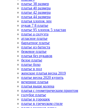
платье 38 размер
платья 40 размера
платье 42 размера
платья 44 размера
платья хлопок лен
рукав 7 8 платье
платье 95 хлопок 5 эластан
платье а силуэта
атласное платье
бархатное платье
платье из батиста
бежевое платье
платья без рукавов
белое платье
платье бохо
платье в пол
женские платья весна 2019
платье весна 2020 купить
вечерние платья
платья выше колена
платья с геометрическим принтом
голубое платье
платье в горошек
платье в греческом стиле
платье гусиная лапка