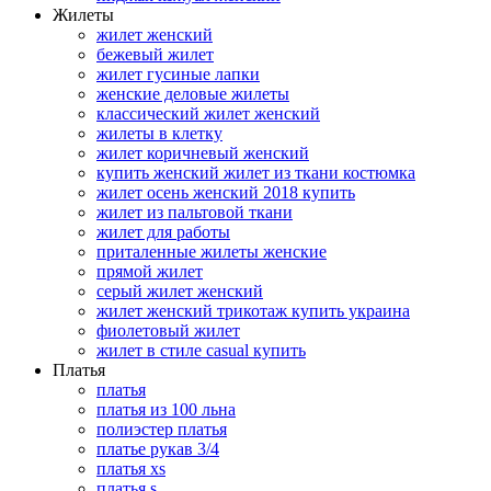
Жилеты
жилет женский
бежевый жилет
жилет гусиные лапки
женские деловые жилеты
классический жилет женский
жилеты в клетку
жилет коричневый женский
купить женский жилет из ткани костюмка
жилет осень женский 2018 купить
жилет из пальтовой ткани
жилет для работы
приталенные жилеты женские
прямой жилет
серый жилет женский
жилет женский трикотаж купить украина
фиолетовый жилет
жилет в стиле casual купить
Платья
платья
платья из 100 льна
полиэстер платья
платье рукав 3/4
платья xs
платья s