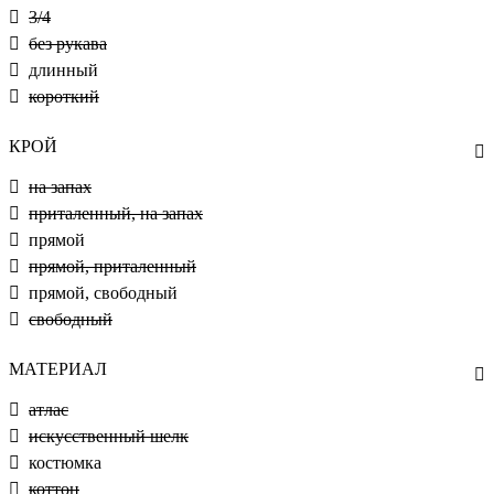
3/4
без рукава
длинный
короткий
КРОЙ
на запах
приталенный, на запах
прямой
прямой, приталенный
прямой, свободный
свободный
МАТЕРИАЛ
атлас
искусственный шелк
костюмка
коттон