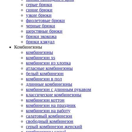
серые брюки
синие брюки
узкие брюки
фиолетовые брюки
черные брюки
шерстяные брюки
брюки экокожа
брюки кэжуал
Комбинезоны
комбинезоны
комбинезон xs
комбинезон из хлопка
атласные комбинезоны
белый комбинезон
комбинезон в пол
длинные комбинезоны
комбинезон с длинным рукавом
классические комбинезоны
комбинезон коттон
комбинезон на праздник
комбинезон на работу
салатовый комбинезон
свободный комбинезон
серый комбинезон женский
комбинезоны casual