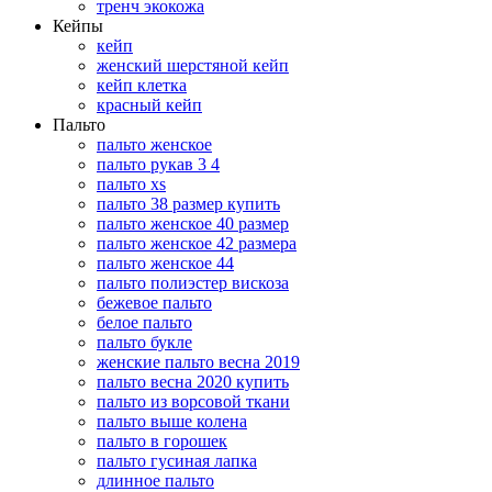
тренч экокожа
Кейпы
кейп
женский шерстяной кейп
кейп клетка
красный кейп
Пальто
пальто женское
пальто рукав 3 4
пальто xs
пальто 38 размер купить
пальто женское 40 размер
пальто женское 42 размера
пальто женское 44
пальто полиэстер вискоза
бежевое пальто
белое пальто
пальто букле
женские пальто весна 2019
пальто весна 2020 купить
пальто из ворсовой ткани
пальто выше колена
пальто в горошек
пальто гусиная лапка
длинное пальто