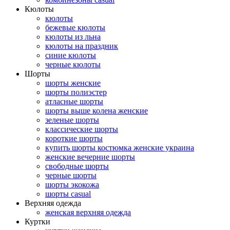
Кюлоты
кюлоты
бежевые кюлоты
кюлоты из льна
кюлоты на праздник
синие кюлоты
черные кюлоты
Шорты
шорты женские
шорты полиэстер
атласные шорты
шорты выше колена женские
зеленые шорты
классические шорты
короткие шорты
купить шорты костюмка женские украина
женские вечерние шорты
свободные шорты
черные шорты
шорты экокожа
шорты casual
Верхняя одежда
женская верхняя одежда
Куртки