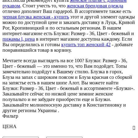
alot.com.ua рекомендует купить
женское платье с длинным
рукавом
. Стоит учесть то, что
женская брендовая одежда
отлично дополнит Ваш гардероб. В ассортименте также есть
черная блузка женская - купить
этот и другой элемент одежды
можно по доступной цене и заказать доставку в Луцк, Кривой
Рог, Кропивницкий и по остальным регионам. В нашем
интернет-магазине есть Блузки: Размер - 36, Цвет - бежевый и
пижамы l, цена
в интернет магазине доступна каждому. Если
Вы определились и готовы
купить топ женский 42
- добавьте
понравившийся товар в корзину.
Мечтаете всегда выглядеть на все 100? Блузки: Размер - 36,
Цвет - бежевый — это именно то, что Вам подойдет. Топы
замечательно подойдут к Вашему стилю. Блузка в горох,
Блуза на запах с широким поясом и Блуза красная со сборкой
на запястье есть в нашем шопе Алот. Вы можете найти
Блузки: Размер - 36, Цвет - бежевый в ассортименте «Блузки».
Заказывайте сейчас по низкой цене зимние женские
полупальто и не забудьте приобрести еще и Блузки.
Заказывайте молниеносную доставку в Константиновку и
другие регионы Украины .
Фильтр
ЦЕНА