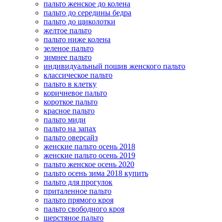
пальто женское до колена
пальто до середины бедра
пальто до щиколотки
желтое пальто
пальто ниже колена
зеленое пальто
зимнее пальто
индивидуальный пошив женского пальто
классическое пальто
пальто в клетку
коричневое пальто
короткое пальто
красное пальто
пальто миди
пальто на запах
пальто оверсайз
женские пальто осень 2018
женские пальто осень 2019
пальто женское осень 2020
пальто осень зима 2018 купить
пальто для прогулок
приталенное пальто
пальто прямого кроя
пальто свободного кроя
шерстяное пальто