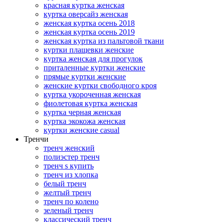
красная куртка женская
куртка оверсайз женская
женская куртка осень 2018
женская куртка осень 2019
женская куртка из пальтовой ткани
куртки плащевки женские
куртка женская для прогулок
приталенные куртки женские
прямые куртки женские
женские куртки свободного кроя
куртка укороченная женская
фиолетовая куртка женская
куртка черная женская
куртка экокожа женская
куртки женские casual
Тренчи
тренч женский
полиэстер тренч
тренч s купить
тренч из хлопка
белый тренч
желтый тренч
тренч по колено
зеленый тренч
классический тренч