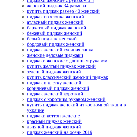
пиджаки женские с рукавом 3 4
женский пиджак 34 размера
купить пиджак размер 40 женский
пиджак из хлопка женский
атласный пиджак женский
бархатный пиджак женский
бежевый пиджак женский
белый пиджак женский
бордовый пиджак женский
пиджак женский гусиная лапка
женские деловые пиджаки
пиджаки женские с длинным рукавом
купить желтый пиджак женский
зеленый пиджак женский
купить классический женский пиджак
пиджак в клетку женский
коричневый пиджак женский
пиджак женский короткий
пиджак с коротким рукавом женский
купить пиджак женский из костюмной ткани в
украине
пиджаки коттон женские
красный пиджак женский
льняной пиджак женский
пиджак женский на осень 2019