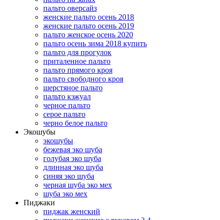
пальто оверсайз
женские пальто осень 2018
женские пальто осень 2019
пальто женское осень 2020
пальто осень зима 2018 купить
пальто для прогулок
приталенное пальто
пальто прямого кроя
пальто свободного кроя
шерстяное пальто
пальто кэжуал
черное пальто
серое пальто
черно белое пальто
Экошубы
экошубы
бежевая эко шуба
голубая эко шуба
длинная эко шуба
синяя эко шуба
черная шуба эко мех
шуба эко мех
Пиджаки
пиджак женский