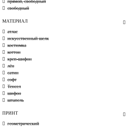
прямой, свободный
свободный
МАТЕРИАЛ
атлас
искусственный шелк
костюмка
коттон
креп-шифон
лён
сатин
софт
Тенсел
шифон
штапель
ПРИНТ
геометрический