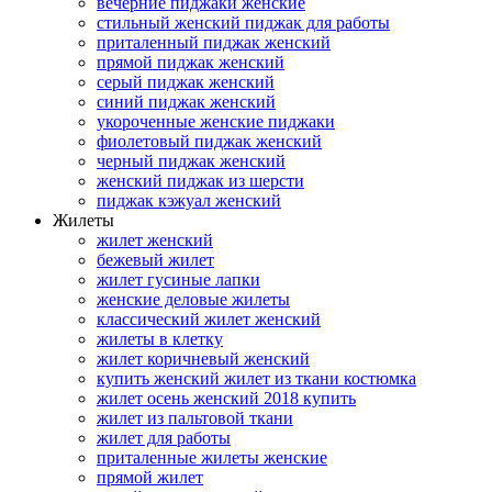
вечерние пиджаки женские
стильный женский пиджак для работы
приталенный пиджак женский
прямой пиджак женский
серый пиджак женский
синий пиджак женский
укороченные женские пиджаки
фиолетовый пиджак женский
черный пиджак женский
женский пиджак из шерсти
пиджак кэжуал женский
Жилеты
жилет женский
бежевый жилет
жилет гусиные лапки
женские деловые жилеты
классический жилет женский
жилеты в клетку
жилет коричневый женский
купить женский жилет из ткани костюмка
жилет осень женский 2018 купить
жилет из пальтовой ткани
жилет для работы
приталенные жилеты женские
прямой жилет