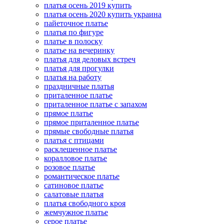
платья осень 2019 купить
платья осень 2020 купить украина
пайеточное платье
платья по фигуре
платье в полоску
платье на вечеринку
платья для деловых встреч
платья для прогулки
платья на работу
праздничные платья
приталенное платье
приталенное платье с запахом
прямое платье
прямое приталенное платье
прямые свободные платья
платья с птицами
расклешенное платье
коралловое платье
розовое платье
романтическое платье
сатиновое платье
салатовые платья
платья свободного кроя
жемчужное платье
серое платье