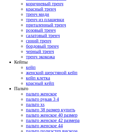
коричневый тренч
красный тренч
тренч миди
тренч из плащевки
приталенный тренч
розовый тренч
салатовый тренч
синий тренч
бордовый тренч
черный тренч
тренч экокожа
Кейпы
кейп
женский шерстяной кейп
кейп клетка
красный кейп
Пальто
пальто женское
пальто рукав 3 4
пальто xs
пальто 38 размер купить
пальто женское 40 размер
пальто женское 42 размера
пальто женское 44
пальто полиэстер вискоза