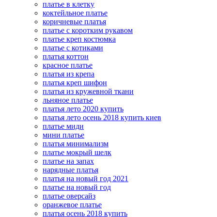
платье в клетку
коктейльное платье
коричневые платья
платье с коротким рукавом
платье креп костюмка
платье с котиками
платья коттон
красное платье
платья из крепа
платья креп шифон
платья из кружевной ткани
льняное платье
платья лето 2020 купить
платья лето осень 2018 купить киев
платье миди
мини платье
платья минимализм
платье мокрый шелк
платье на запах
нарядные платья
платья на новый год 2021
платье на новый год
платье оверсайз
оранжевое платье
платья осень 2018 купить