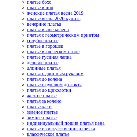
платье бохо
платье в пол
женские платья весна 2019
платье весна 2020 купить
вечерние платья
платья выше колена
платья с геометрическим принтом
голубое платье
платье в горошек
платье в греческом стиле
платье гусиная лапка
деловое платье
длинные платья
платья с длинным рукавом
платья до колена
платье с рукавом до локтя
платья до щиколотки
желтое платье
платья за колено
платье хаки
зеленое платье
зимнее платье
индивидуальный пошив платья цена
платье из искусственного шелка
классическое платье