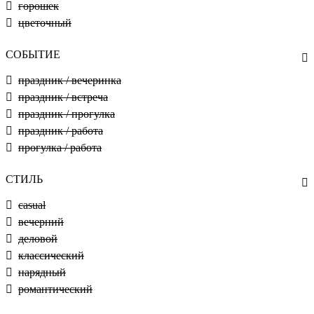
горошек
цветочный
СОБЫТИЕ
праздник / вечеринка
праздник / встреча
праздник / прогулка
праздник / работа
прогулка / работа
СТИЛЬ
casual
вечерний
деловой
классический
нарядный
романтический