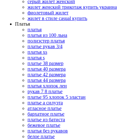
серый жилет женский
жилет женский трикотаж купить украина
фиолетовый жилет
жилет в стиле casual купить
Платья
платья
платья из 100 льна
полиэстер платья
платье рукав 3/4
платья xs
платья s
платье 38 размер
платья 40 размера
платье 42 размера
платья 44 размера
платья хлопок лен
рукав 7 8 платье
платье 95 хлопок 5 эластан
платье а силуэта
атласное платье
бархатное платье
платье из батиста
бежевое платье
платья без рукавов
белое платье