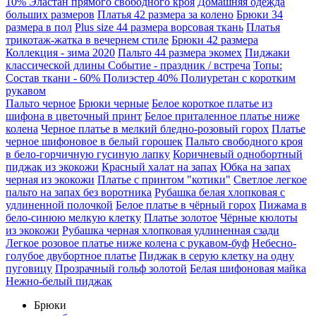
10% Эластан прямого свободного кроя
Домашняя одежда
больших размеров
Платья 42 размера за колено
Брюки 34
размера в пол
Plus size 44 размера ворсовая ткань
Платья
трикотаж-жатка в вечернем стиле
Брюки 42 размера
Коллекция - зима 2020
Пальто 44 размера экомех
Пиджаки
классической длины Событие - праздник / встреча
Топы:
Состав ткани - 60% Полиэстер 40% Полиуретан с коротким
рукавом
Пальто черное
Брюки черные
Белое короткое платье из
шифона в цветочный принт
Белое приталенное платье ниже
колена
Черное платье в мелкий бледно-розовый горох
Платье
черное шифоновое в белый горошек
Пальто свободного кроя
в бело-горчичную гусиную лапку
Коричневый однобортный
пиджак из экокожи
Красный халат на запах
Юбка на запах
черная из экокожи
Платье с принтом "котики"
Светлое легкое
пальто на запах без воротника
Рубашка белая хлопковая с
удлиненной полочкой
Белое платье в чёрный горох
Пижама в
бело-синюю мелкую клетку
Платье золотое
Чёрные кюлоты
из экокожи
Рубашка черная хлопковая удлиненная сзади
Легкое розовое платье ниже колена с рукавом-буф
Небесно-
голубое двубортное платье
Пиджак в серую клетку на одну
пуговицу
Прозрачный гольф золотой
Белая шифоновая майка
Нежно-белый пиджак
Брюки