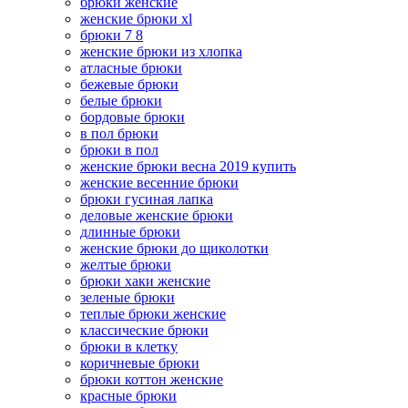
брюки женские
женские брюки xl
брюки 7 8
женские брюки из хлопка
атласные брюки
бежевые брюки
белые брюки
бордовые брюки
в пол брюки
брюки в пол
женские брюки весна 2019 купить
женские весенние брюки
брюки гусиная лапка
деловые женские брюки
длинные брюки
женские брюки до щиколотки
желтые брюки
брюки хаки женские
зеленые брюки
теплые брюки женские
классические брюки
брюки в клетку
коричневые брюки
брюки коттон женские
красные брюки