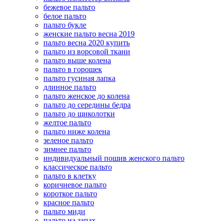
бежевое пальто
белое пальто
пальто букле
женские пальто весна 2019
пальто весна 2020 купить
пальто из ворсовой ткани
пальто выше колена
пальто в горошек
пальто гусиная лапка
длинное пальто
пальто женское до колена
пальто до середины бедра
пальто до щиколотки
желтое пальто
пальто ниже колена
зеленое пальто
зимнее пальто
индивидуальный пошив женского пальто
классическое пальто
пальто в клетку
коричневое пальто
короткое пальто
красное пальто
пальто миди
пальто на запах