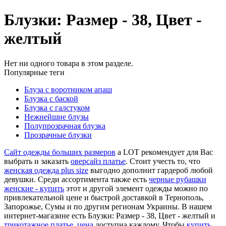
Блузки: Размер - 38, Цвет -
желтый
Нет ни одного товара в этом разделе.
Популярные теги
Блуза с воротником апаш
Блузка с баской
Блузка с галстуком
Нежнейшие блузы
Полупрозрачная блузка
Прозрачные блузки
Сайт одежды больших размеров
a LOT рекомендует для Вас
выбрать и заказать
оверсайз платье
. Стоит учесть то, что
женская одежда plus size
выгодно дополнит гардероб любой
девушки. Среди ассортимента также есть
черные рубашки
женские - купить
этот и другой элемент одежды можно по
привлекательной цене и быстрой доставкой в Тернополь,
Запорожье, Сумы и по другим регионам Украины. В нашем
интернет-магазине есть Блузки: Размер - 38, Цвет - желтый и
трикотажное платье, цена
доступна каждому. Чтобы
купить