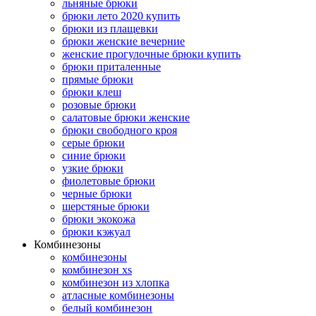
льняные брюки
брюки лето 2020 купить
брюки из плащевки
брюки женские вечерние
женские прогулочные брюки купить
брюки приталенные
прямые брюки
брюки клеш
розовые брюки
салатовые брюки женские
брюки свободного кроя
серые брюки
синие брюки
узкие брюки
фиолетовые брюки
черные брюки
шерстяные брюки
брюки экокожа
брюки кэжуал
Комбинезоны
комбинезоны
комбинезон xs
комбинезон из хлопка
атласные комбинезоны
белый комбинезон