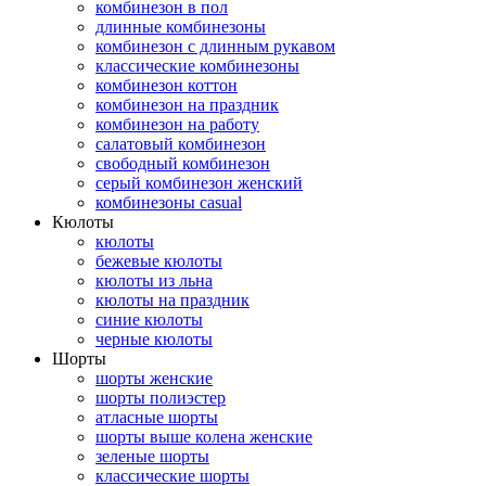
комбинезон в пол
длинные комбинезоны
комбинезон с длинным рукавом
классические комбинезоны
комбинезон коттон
комбинезон на праздник
комбинезон на работу
салатовый комбинезон
свободный комбинезон
серый комбинезон женский
комбинезоны casual
Кюлоты
кюлоты
бежевые кюлоты
кюлоты из льна
кюлоты на праздник
синие кюлоты
черные кюлоты
Шорты
шорты женские
шорты полиэстер
атласные шорты
шорты выше колена женские
зеленые шорты
классические шорты