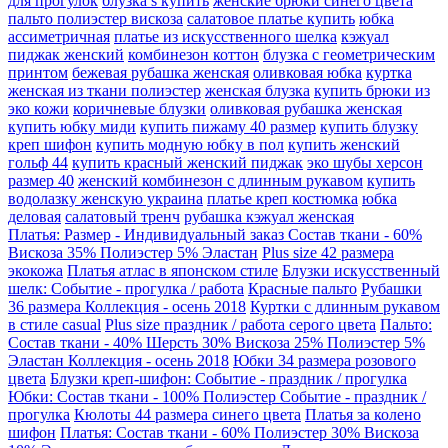
для прогулок
блузка s купить
женские брюки синего цвета
пальто полиэстер вискоза
салатовое платье купить
юбка
ассиметричная
платье из искусственного шелка
кэжуал
пиджак женский
комбинезон коттон
блузка с геометрическим
принтом
бежевая рубашка женская
оливковая юбка
куртка
женская из ткани полиэстер
женская блузка
купить брюки из
эко кожи
коричневые блузки
оливковая рубашка женская
купить юбку миди
купить пижаму 40 размер
купить блузку
креп шифон
купить модную юбку в пол
купить женский
гольф 44
купить красный женский пиджак
эко шубы херсон
размер 40
женский комбинезон с длинным рукавом
купить
водолазку женскую украина
платье креп костюмка
юбка
деловая
салатовый тренч
рубашка кэжуал женская
Платья: Размер - Индивидуальный заказ Состав ткани - 60%
Вискоза 35% Полиэстер 5% Эластан
Plus size 42 размера
экокожа
Платья атлас в японском стиле
Блузки искусственный
шелк: Событие - прогулка / работа
Красные пальто
Рубашки
36 размера Коллекция - осень 2018
Куртки с длинным рукавом
в стиле casual
Plus size праздник / работа серого цвета
Пальто:
Состав ткани - 40% Шерсть 30% Вискоза 25% Полиэстер 5%
Эластан Коллекция - осень 2018
Юбки 34 размера розового
цвета
Блузки креп-шифон: Событие - праздник / прогулка
Юбки: Состав ткани - 100% Полиэстер Событие - праздник /
прогулка
Кюлоты 44 размера синего цвета
Платья за колено
шифон
Платья: Состав ткани - 60% Полиэстер 30% Вискоза