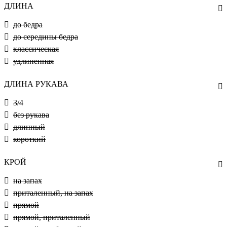
ДЛИНА
до бедра
до середины бедра
классическая
удлиненная
ДЛИНА РУКАВА
3/4
без рукава
длинный
короткий
КРОЙ
на запах
приталенный, на запах
прямой
прямой, приталенный