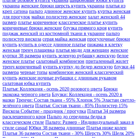
платье розовое купить украина
шифоновые юбки купить
украина
женские брюки шерсть купить украина
платья из
креп сатина
пальто длинное женское купить
куртка женская
для прогулок
майки полиэстер женские
халат женский 44
размер
платье коричневое
классическое платье купить
коричневые брюки женские
блузка прямого кроя
купить
пиджак женский из костюмной ткани в украине
пальто
полиэстер вискоза
серая майка женская
прогулочные брюки
купить
купить в одессе длинное платье
пижама в клетку
женская
тренч плащевка
платья миди для женщин
женские
куртки 38 размера
купить зеленую рубашку женскую
белое
женское платье
салатовый комбинезон
приталенный жилет
тренч коричневый
купить куртку до бедер женскую
блузки 44
размера
черные топы
комбинезон женский классический
купить
женские ночные рубашки с длинным рукавом
салатовая юбка купить
Платья: Коллекция - осень 2020 розового цвета
Брюки
экокожа черного цвета
Блузки: Коллекция - осень 2020 в
мазки
Тренчи: Состав ткани - 95% Хлопок 5% Эластан светло-
зелёного цвета
Платья: Состав ткани - 85% Полиэстер 15%
Вискоза Событие - праздник / прогулка
Платья 34 размера
расклешенного кроя
Пальто до середины бедра в
классическом стиле
Пальто: Размер - Индивидуальный заказ в
стиле casual
Юбки 38 размера длинные
Платья ниже колен
Платья 36 размера Состав ткани - 30% Шерсть 30% Шелк 20%