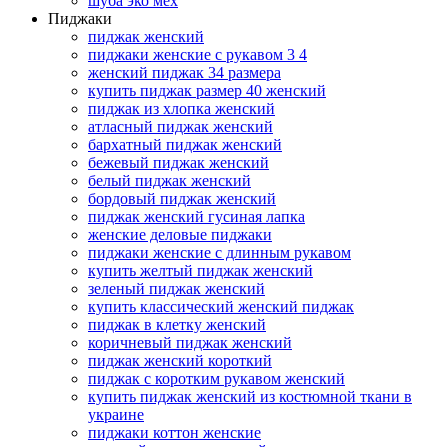
шуба эко мех
Пиджаки
пиджак женский
пиджаки женские с рукавом 3 4
женский пиджак 34 размера
купить пиджак размер 40 женский
пиджак из хлопка женский
атласный пиджак женский
бархатный пиджак женский
бежевый пиджак женский
белый пиджак женский
бордовый пиджак женский
пиджак женский гусиная лапка
женские деловые пиджаки
пиджаки женские с длинным рукавом
купить желтый пиджак женский
зеленый пиджак женский
купить классический женский пиджак
пиджак в клетку женский
коричневый пиджак женский
пиджак женский короткий
пиджак с коротким рукавом женский
купить пиджак женский из костюмной ткани в
украине
пиджаки коттон женские