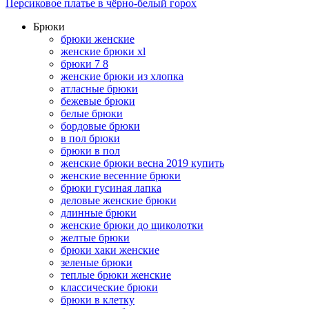
Персиковое платье в чёрно-белый горох
Брюки
брюки женские
женские брюки xl
брюки 7 8
женские брюки из хлопка
атласные брюки
бежевые брюки
белые брюки
бордовые брюки
в пол брюки
брюки в пол
женские брюки весна 2019 купить
женские весенние брюки
брюки гусиная лапка
деловые женские брюки
длинные брюки
женские брюки до щиколотки
желтые брюки
брюки хаки женские
зеленые брюки
теплые брюки женские
классические брюки
брюки в клетку