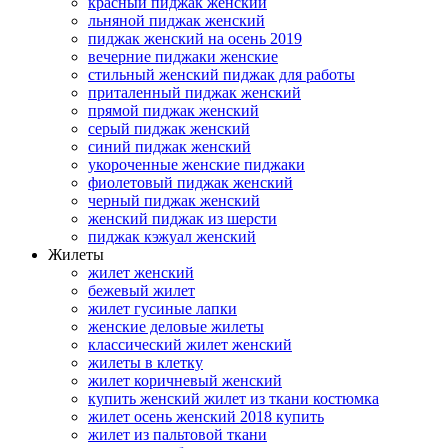
красный пиджак женский
льняной пиджак женский
пиджак женский на осень 2019
вечерние пиджаки женские
стильный женский пиджак для работы
приталенный пиджак женский
прямой пиджак женский
серый пиджак женский
синий пиджак женский
укороченные женские пиджаки
фиолетовый пиджак женский
черный пиджак женский
женский пиджак из шерсти
пиджак кэжуал женский
Жилеты
жилет женский
бежевый жилет
жилет гусиные лапки
женские деловые жилеты
классический жилет женский
жилеты в клетку
жилет коричневый женский
купить женский жилет из ткани костюмка
жилет осень женский 2018 купить
жилет из пальтовой ткани