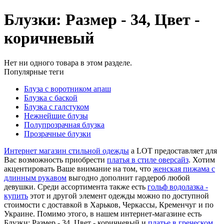
Блузки: Размер - 34, Цвет -
коричневый
Нет ни одного товара в этом разделе.
Популярные теги
Блуза с воротником апаш
Блузка с баской
Блузка с галстуком
Нежнейшие блузы
Полупрозрачная блузка
Прозрачные блузки
Интернет магазин стильной одежды
a LOT предоставляет для
Вас возможность приобрести
платья в стиле оверсайз
. Хотим
акцентировать Ваше внимание на том, что
женская пижама с
длинным рукавом
выгодно дополнит гардероб любой
девушки. Среди ассортимента также есть
гольф водолазка -
купить
этот и другой элемент одежды можно по доступной
стоимости с доставкой в Харьков, Черкассы, Кременчуг и по
Украине. Помимо этого, в нашем интернет-магазине есть
Блузки: Размер - 34, Цвет - коричневый и
платье в греческом