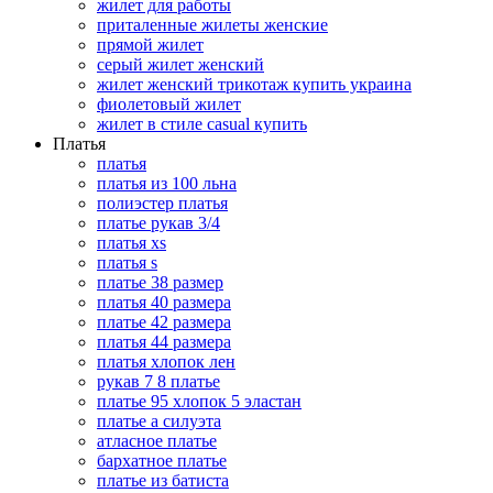
жилет для работы
приталенные жилеты женские
прямой жилет
серый жилет женский
жилет женский трикотаж купить украина
фиолетовый жилет
жилет в стиле casual купить
Платья
платья
платья из 100 льна
полиэстер платья
платье рукав 3/4
платья xs
платья s
платье 38 размер
платья 40 размера
платье 42 размера
платья 44 размера
платья хлопок лен
рукав 7 8 платье
платье 95 хлопок 5 эластан
платье а силуэта
атласное платье
бархатное платье
платье из батиста