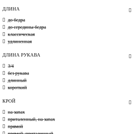
ДЛИНА
до бедра
до середины бедра
классическая
удлиненная
ДЛИНА РУКАВА
3/4
без рукава
длинный
короткий
КРОЙ
на запах
приталенный, на запах
прямой
прямой, приталенный