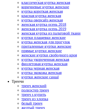
классическая куртка женская
коричневые куртки женские
куртка короткая женская
красная куртка женская
куртка оверсайз женская
женская куртка осень 2018
женская куртка осень 2019
женская куртка из пальтовой ткани
куртки плащевки женские
куртка женская для прогулок
приталенные куртки женские
прямые куртки женские
женские куртки свободного кроя
куртка укороченная женская
фиолетовая куртка женская
куртка черная женская
куртка экокожа женская
куртки женские casual
Тренчи
тренч женский
полиэстер тренч
тренч s купить
тренч из хлопка
белый тренч
желтый тренч