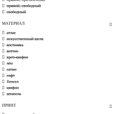
прямой, свободный
свободный
МАТЕРИАЛ
атлас
искусственный шелк
костюмка
коттон
креп-шифон
лён
сатин
софт
Тенсел
шифон
штапель
ПРИНТ