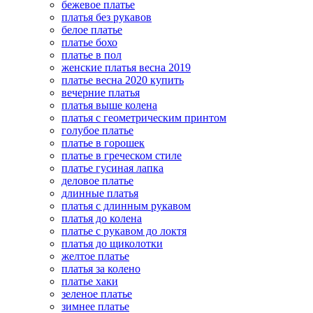
бежевое платье
платья без рукавов
белое платье
платье бохо
платье в пол
женские платья весна 2019
платье весна 2020 купить
вечерние платья
платья выше колена
платья с геометрическим принтом
голубое платье
платье в горошек
платье в греческом стиле
платье гусиная лапка
деловое платье
длинные платья
платья с длинным рукавом
платья до колена
платье с рукавом до локтя
платья до щиколотки
желтое платье
платья за колено
платье хаки
зеленое платье
зимнее платье