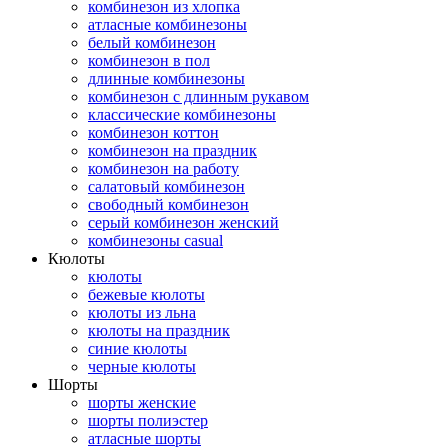
комбинезон из хлопка
атласные комбинезоны
белый комбинезон
комбинезон в пол
длинные комбинезоны
комбинезон с длинным рукавом
классические комбинезоны
комбинезон коттон
комбинезон на праздник
комбинезон на работу
салатовый комбинезон
свободный комбинезон
серый комбинезон женский
комбинезоны casual
Кюлоты
кюлоты
бежевые кюлоты
кюлоты из льна
кюлоты на праздник
синие кюлоты
черные кюлоты
Шорты
шорты женские
шорты полиэстер
атласные шорты