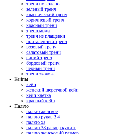
тренч по колено
зеленый тренч
классический тренч
коричневый тренч
красный тренч
тренч миди
тренч из плащевки
приталенный тренч
розовый тренч
салатовый тренч
синий тренч
бордовый тренч
черный тренч
тренч экокожа
Кейпы
кейп
женский шерстяной кейп
кейп клетка
красный кейп
Пальто
пальто женское
пальто рукав 3 4
пальто xs
пальто 38 размер купить
пальто женское 40 размер