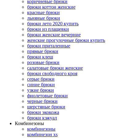
коричневые брюки
брюки коттон женские
красные брюки
льняные брюки
брюки лето 2020 купить
брюки из плащевки
брюки женские вечерние
женские прогулочные брюки купить
брюки приталенные
прямые брюки
брюки клеш
розовые брюки
салатовые брюки женские
брюки свободного кроя
серые брюки
синие брюки
узкие брюки
фиолетовые брюки
черные брюки
шерстяные брюки
брюки экокожа
брюки кэжуал
Комбинезоны
комбинезоны
комбинезон xs