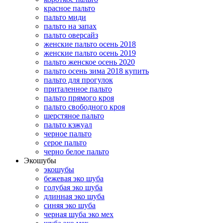
красное пальто
пальто миди
пальто на запах
пальто оверсайз
женские пальто осень 2018
женские пальто осень 2019
пальто женское осень 2020
пальто осень зима 2018 купить
пальто для прогулок
приталенное пальто
пальто прямого кроя
пальто свободного кроя
шерстяное пальто
пальто кэжуал
черное пальто
серое пальто
черно белое пальто
Экошубы
экошубы
бежевая эко шуба
голубая эко шуба
длинная эко шуба
синяя эко шуба
черная шуба эко мех