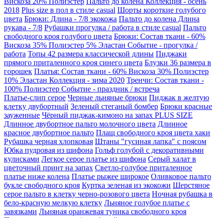
Вискоза 20% Полиэстер
Пальто до колена Коллекция - осень
2018
Plus size в пол в стиле casual
Шорты короткие голубого
цвета
Брюки: Длина - 7/8 экокожа
Пальто до колена Длина
рукава - 7/8
Рубашки прогулка / работа в стиле casual
Пальто
свободного кроя голубого цвета
Брюки: Состав ткани - 60%
Вискоза 35% Полиэстер 5% Эластан Событие - прогулка /
работа
Топы 42 размера классической длины
Пиджаки
прямого приталенного кроя синего цвета
Блузки 36 размера в
горошек
Платья: Состав ткани - 60% Вискоза 30% Полиэстер
10% Эластан Коллекция - зима 2020
Тренчи: Состав ткани -
100% Полиэстер Событие - праздник / встреча
Платье-слип серое
Черные льняные брюки
Пиджак в желтую
клетку двубортный
Зеленый стеганый бомбер
Брюки красные
зауженные
Чёрный пиджак-кимоно на запах PLUS SIZE
Длинное двубортное пальто молочного цвета
Длинное
красное двубортное пальто
Плащ свободного кроя цвета хаки
Рубашка черная хлопковая
Штаны "гусиная лапка" с поясом
Юбка пудровая из шифона
Гольф голубой с декоративными
кулисками
Легкое серое платье из шифона
Серый халат в
цветочный принт на запах
Светло-голубое приталенное
платье ниже колена
Платье рыжее широкое
Оливковое пальто
букле свободного кроя
Куртка зеленая из экокожи
Шерстяное
серое пальто в клетку черно-розового цвета
Ночная рубашка в
бело-красную мелкую клетку
Льняное голубое платье с
завязками
Льняная оранжевая туника свободного кроя