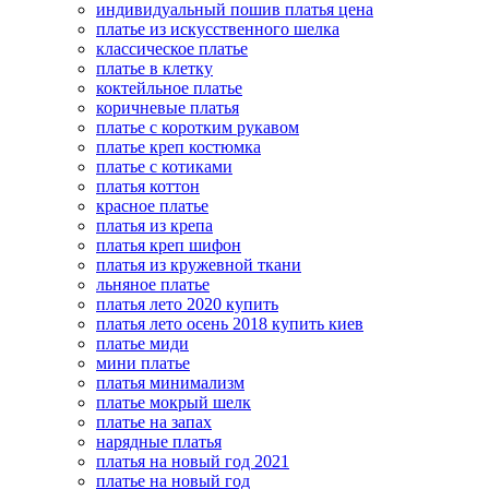
индивидуальный пошив платья цена
платье из искусственного шелка
классическое платье
платье в клетку
коктейльное платье
коричневые платья
платье с коротким рукавом
платье креп костюмка
платье с котиками
платья коттон
красное платье
платья из крепа
платья креп шифон
платья из кружевной ткани
льняное платье
платья лето 2020 купить
платья лето осень 2018 купить киев
платье миди
мини платье
платья минимализм
платье мокрый шелк
платье на запах
нарядные платья
платья на новый год 2021
платье на новый год