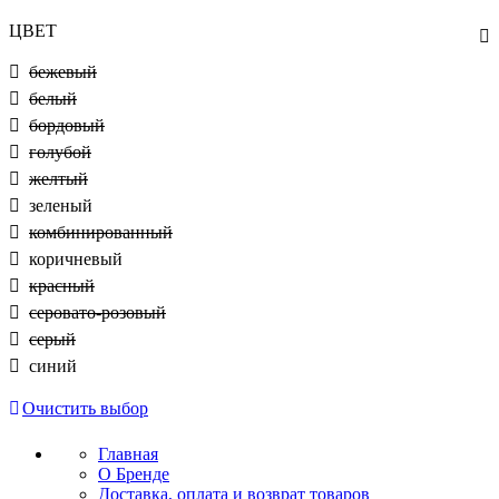
ЦВЕТ
бежевый
белый
бордовый
голубой
желтый
зеленый
комбинированный
коричневый
красный
серовато-розовый
серый
синий
Очистить выбор
Главная
О Бренде
Доставка, оплата и возврат товаров