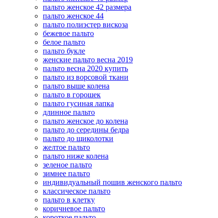
пальто женское 42 размера
пальто женское 44
пальто полиэстер вискоза
бежевое пальто
белое пальто
пальто букле
женские пальто весна 2019
пальто весна 2020 купить
пальто из ворсовой ткани
пальто выше колена
пальто в горошек
пальто гусиная лапка
длинное пальто
пальто женское до колена
пальто до середины бедра
пальто до щиколотки
желтое пальто
пальто ниже колена
зеленое пальто
зимнее пальто
индивидуальный пошив женского пальто
классическое пальто
пальто в клетку
коричневое пальто
короткое пальто