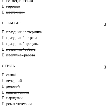
геометрический
горошек
цветочный
СОБЫТИЕ
праздник / вечеринка
праздник / встреча
праздник / прогулка
праздник / работа
прогулка / работа
СТИЛЬ
casual
вечерний
деловой
классический
нарядный
романтический