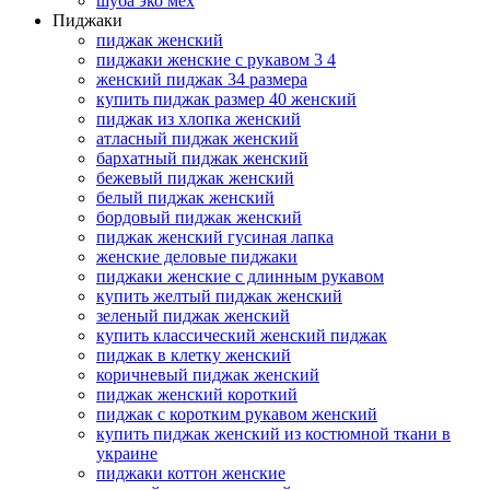
шуба эко мех
Пиджаки
пиджак женский
пиджаки женские с рукавом 3 4
женский пиджак 34 размера
купить пиджак размер 40 женский
пиджак из хлопка женский
атласный пиджак женский
бархатный пиджак женский
бежевый пиджак женский
белый пиджак женский
бордовый пиджак женский
пиджак женский гусиная лапка
женские деловые пиджаки
пиджаки женские с длинным рукавом
купить желтый пиджак женский
зеленый пиджак женский
купить классический женский пиджак
пиджак в клетку женский
коричневый пиджак женский
пиджак женский короткий
пиджак с коротким рукавом женский
купить пиджак женский из костюмной ткани в
украине
пиджаки коттон женские