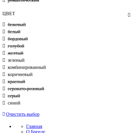
романтический
ЦВЕТ
бежевый
белый
бордовый
голубой
желтый
зеленый
комбинированный
коричневый
красный
серовато-розовый
серый
синий
Очистить выбор
Главная
О Бренде