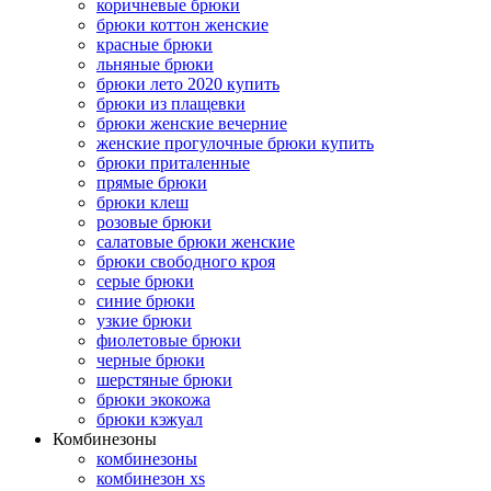
коричневые брюки
брюки коттон женские
красные брюки
льняные брюки
брюки лето 2020 купить
брюки из плащевки
брюки женские вечерние
женские прогулочные брюки купить
брюки приталенные
прямые брюки
брюки клеш
розовые брюки
салатовые брюки женские
брюки свободного кроя
серые брюки
синие брюки
узкие брюки
фиолетовые брюки
черные брюки
шерстяные брюки
брюки экокожа
брюки кэжуал
Комбинезоны
комбинезоны
комбинезон xs