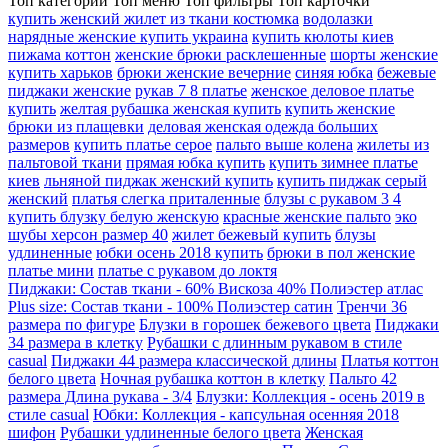
Топ категории
Топ меню
Топ фильтры
Топ карточки
купить женский жилет из ткани костюмка
водолазки
нарядные женские купить украина
купить кюлоты киев
пижама коттон
женские брюки расклешенные
шорты женские
купить харьков
брюки женские вечерние
синяя юбка
бежевые
пиджаки женские
рукав 7 8 платье
женское деловое платье
купить
желтая рубашка женская купить
купить женские
брюки из плащевки
деловая женская одежда больших
размеров
купить платье серое
пальто выше колена
жилеты из
пальтовой ткани
прямая юбка купить
купить зимнее платье
киев
льняной пиджак женский купить
купить пиджак серый
женский
платья слегка приталенные
блузы с рукавом 3 4
купить блузку белую женскую
красные женские пальто
эко
шубы херсон размер 40
жилет бежевый купить
блузы
удлиненные
юбки осень 2018 купить
брюки в пол женские
платье мини
платье с рукавом до локтя
Пиджаки: Состав ткани - 60% Вискоза 40% Полиэстер атлас
Plus size: Состав ткани - 100% Полиэстер сатин
Тренчи 36
размера по фигуре
Блузки в горошек бежевого цвета
Пиджаки
34 размера в клетку
Рубашки с длинным рукавом в стиле
casual
Пиджаки 44 размера классической длины
Платья коттон
белого цвета
Ночная рубашка коттон в клетку
Пальто 42
размера Длина рукава - 3/4
Блузки: Коллекция - осень 2019 в
стиле casual
Юбки: Коллекция - капсульная осенняя 2018
шифон
Рубашки удлиненные белого цвета
Женская