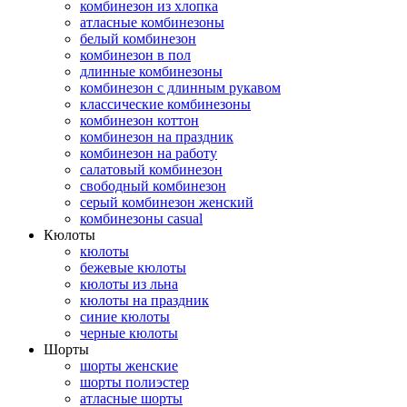
комбинезон из хлопка
атласные комбинезоны
белый комбинезон
комбинезон в пол
длинные комбинезоны
комбинезон с длинным рукавом
классические комбинезоны
комбинезон коттон
комбинезон на праздник
комбинезон на работу
салатовый комбинезон
свободный комбинезон
серый комбинезон женский
комбинезоны casual
Кюлоты
кюлоты
бежевые кюлоты
кюлоты из льна
кюлоты на праздник
синие кюлоты
черные кюлоты
Шорты
шорты женские
шорты полиэстер
атласные шорты