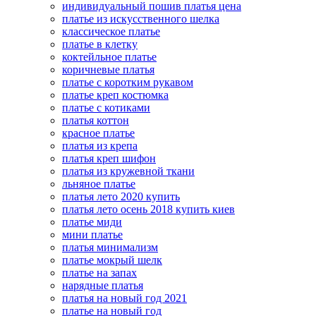
индивидуальный пошив платья цена
платье из искусственного шелка
классическое платье
платье в клетку
коктейльное платье
коричневые платья
платье с коротким рукавом
платье креп костюмка
платье с котиками
платья коттон
красное платье
платья из крепа
платья креп шифон
платья из кружевной ткани
льняное платье
платья лето 2020 купить
платья лето осень 2018 купить киев
платье миди
мини платье
платья минимализм
платье мокрый шелк
платье на запах
нарядные платья
платья на новый год 2021
платье на новый год