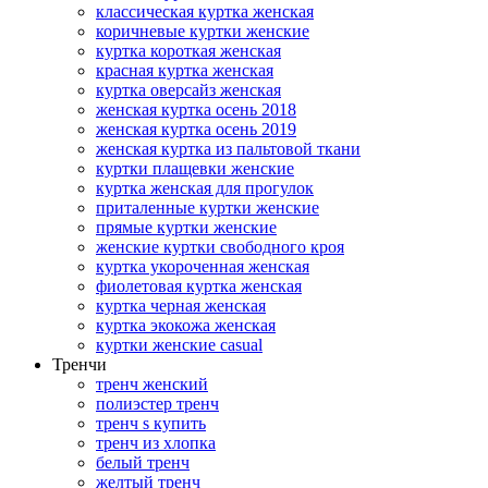
классическая куртка женская
коричневые куртки женские
куртка короткая женская
красная куртка женская
куртка оверсайз женская
женская куртка осень 2018
женская куртка осень 2019
женская куртка из пальтовой ткани
куртки плащевки женские
куртка женская для прогулок
приталенные куртки женские
прямые куртки женские
женские куртки свободного кроя
куртка укороченная женская
фиолетовая куртка женская
куртка черная женская
куртка экокожа женская
куртки женские casual
Тренчи
тренч женский
полиэстер тренч
тренч s купить
тренч из хлопка
белый тренч
желтый тренч