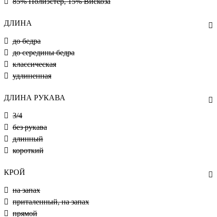
85% Полиэстер, 15% Вискоза
ДЛИНА
до бедра
до середины бедра
классическая
удлиненная
ДЛИНА РУКАВА
3/4
без рукава
длинный
короткий
КРОЙ
на запах
приталенный, на запах
прямой