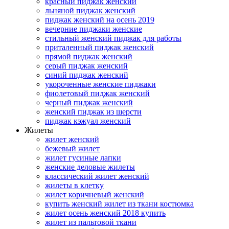
красный пиджак женский
льняной пиджак женский
пиджак женский на осень 2019
вечерние пиджаки женские
стильный женский пиджак для работы
приталенный пиджак женский
прямой пиджак женский
серый пиджак женский
синий пиджак женский
укороченные женские пиджаки
фиолетовый пиджак женский
черный пиджак женский
женский пиджак из шерсти
пиджак кэжуал женский
Жилеты
жилет женский
бежевый жилет
жилет гусиные лапки
женские деловые жилеты
классический жилет женский
жилеты в клетку
жилет коричневый женский
купить женский жилет из ткани костюмка
жилет осень женский 2018 купить
жилет из пальтовой ткани