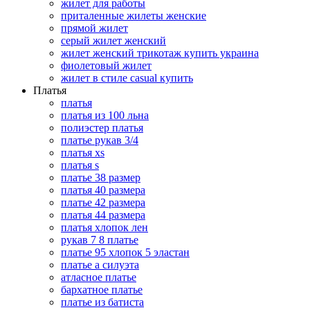
жилет для работы
приталенные жилеты женские
прямой жилет
серый жилет женский
жилет женский трикотаж купить украина
фиолетовый жилет
жилет в стиле casual купить
Платья
платья
платья из 100 льна
полиэстер платья
платье рукав 3/4
платья xs
платья s
платье 38 размер
платья 40 размера
платье 42 размера
платья 44 размера
платья хлопок лен
рукав 7 8 платье
платье 95 хлопок 5 эластан
платье а силуэта
атласное платье
бархатное платье
платье из батиста