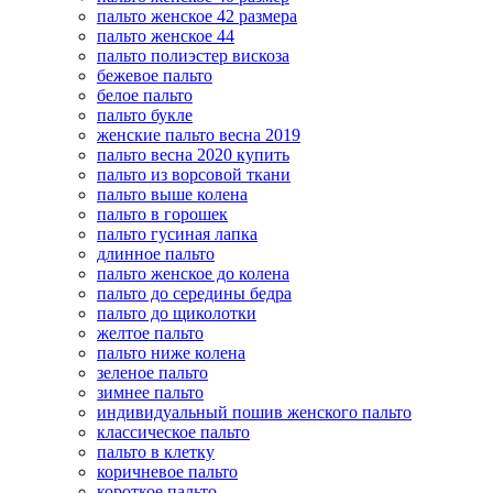
пальто женское 42 размера
пальто женское 44
пальто полиэстер вискоза
бежевое пальто
белое пальто
пальто букле
женские пальто весна 2019
пальто весна 2020 купить
пальто из ворсовой ткани
пальто выше колена
пальто в горошек
пальто гусиная лапка
длинное пальто
пальто женское до колена
пальто до середины бедра
пальто до щиколотки
желтое пальто
пальто ниже колена
зеленое пальто
зимнее пальто
индивидуальный пошив женского пальто
классическое пальто
пальто в клетку
коричневое пальто
короткое пальто