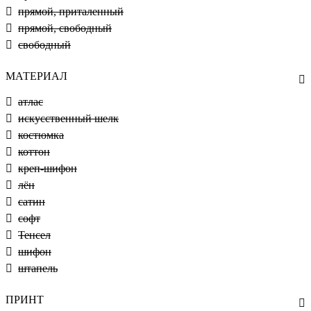
прямой, приталенный
прямой, свободный
свободный
МАТЕРИАЛ
атлас
искусственный шелк
костюмка
коттон
креп-шифон
лён
сатин
софт
Тенсел
шифон
штапель
ПРИНТ