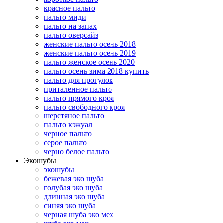
красное пальто
пальто миди
пальто на запах
пальто оверсайз
женские пальто осень 2018
женские пальто осень 2019
пальто женское осень 2020
пальто осень зима 2018 купить
пальто для прогулок
приталенное пальто
пальто прямого кроя
пальто свободного кроя
шерстяное пальто
пальто кэжуал
черное пальто
серое пальто
черно белое пальто
Экошубы
экошубы
бежевая эко шуба
голубая эко шуба
длинная эко шуба
синяя эко шуба
черная шуба эко мех