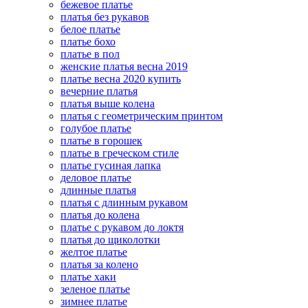
бежевое платье
платья без рукавов
белое платье
платье бохо
платье в пол
женские платья весна 2019
платье весна 2020 купить
вечерние платья
платья выше колена
платья с геометрическим принтом
голубое платье
платье в горошек
платье в греческом стиле
платье гусиная лапка
деловое платье
длинные платья
платья с длинным рукавом
платья до колена
платье с рукавом до локтя
платья до щиколотки
желтое платье
платья за колено
платье хаки
зеленое платье
зимнее платье