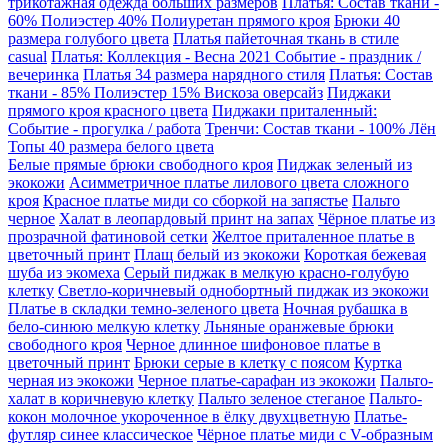
трикотажная одежда больших размеров
Платья: Состав ткани -
60% Полиэстер 40% Полиуретан прямого кроя
Брюки 40
размера голубого цвета
Платья пайеточная ткань в стиле
casual
Платья: Коллекция - Весна 2021 Событие - праздник /
вечеринка
Платья 34 размера нарядного стиля
Платья: Состав
ткани - 85% Полиэстер 15% Вискоза оверсайз
Пиджаки
прямого кроя красного цвета
Пиджаки приталенный:
Событие - прогулка / работа
Тренчи: Состав ткани - 100% Лён
Топы 40 размера белого цвета
Белые прямые брюки свободного кроя
Пиджак зеленый из
экокожи
Асимметричное платье лилового цвета сложного
кроя
Красное платье миди со сборкой на запястье
Пальто
черное
Халат в леопардовый принт на запах
Чёрное платье из
прозрачной фатиновой сетки
Желтое приталенное платье в
цветочный принт
Плащ белый из экокожи
Короткая бежевая
шуба из экомеха
Серый пиджак в мелкую красно-голубую
клетку
Светло-коричневый однобортный пиджак из экокожи
Платье в складки темно-зеленого цвета
Ночная рубашка в
бело-синюю мелкую клетку
Льняные оранжевые брюки
свободного кроя
Черное длинное шифоновое платье в
цветочный принт
Брюки серые в клетку с поясом
Куртка
черная из экокожи
Черное платье-сарафан из экокожи
Пальто-
халат в коричневую клетку
Пальто зеленое стеганое
Пальто-
кокон молочное укороченное в ёлку двухцветную
Платье-
футляр синее классическое
Чёрное платье миди с V-образным