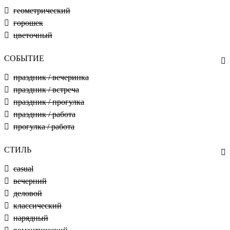
геометрический
горошек
цветочный
СОБЫТИЕ
праздник / вечеринка
праздник / встреча
праздник / прогулка
праздник / работа
прогулка / работа
СТИЛЬ
casual
вечерний
деловой
классический
нарядный