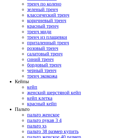
тренч по колено
зеленый тренч
классический тренч
коричневый тренч
красный тренч
тренч миди
тренч из плащевки
приталенный тренч
розовый тренч
салатовый тренч
синий тренч
бордовый тренч
черный тренч
тренч экокожа
Кейпы
кейп
женский шерстяной кейп
кейп клетка
красный кейп
Пальто
пальто женское
пальто рукав 3 4
пальто xs
пальто 38 размер купить
пальто женское 40 размер