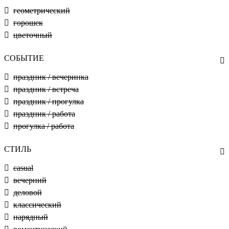
геометрический
горошек
цветочный
СОБЫТИЕ
праздник / вечеринка
праздник / встреча
праздник / прогулка
праздник / работа
прогулка / работа
СТИЛЬ
casual
вечерний
деловой
классический
нарядный