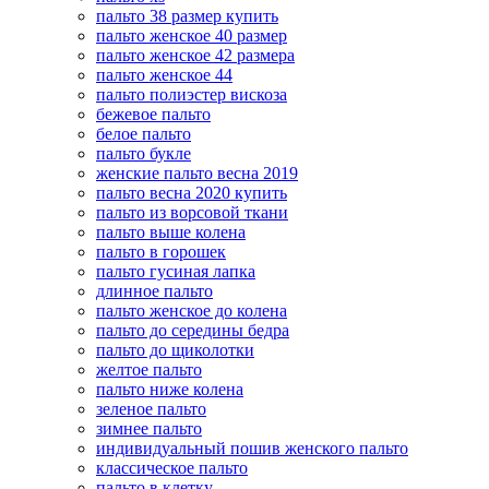
пальто 38 размер купить
пальто женское 40 размер
пальто женское 42 размера
пальто женское 44
пальто полиэстер вискоза
бежевое пальто
белое пальто
пальто букле
женские пальто весна 2019
пальто весна 2020 купить
пальто из ворсовой ткани
пальто выше колена
пальто в горошек
пальто гусиная лапка
длинное пальто
пальто женское до колена
пальто до середины бедра
пальто до щиколотки
желтое пальто
пальто ниже колена
зеленое пальто
зимнее пальто
индивидуальный пошив женского пальто
классическое пальто
пальто в клетку