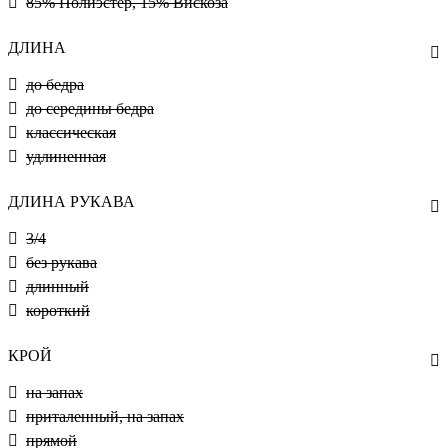
85% Полиэстер, 15% Вискоза
ДЛИНА
до бедра
до середины бедра
классическая
удлиненная
ДЛИНА РУКАВА
3/4
без рукава
длинный
короткий
КРОЙ
на запах
приталенный, на запах
прямой