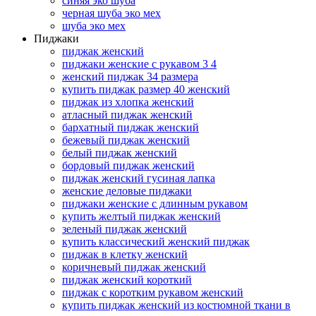
синяя эко шуба
черная шуба эко мех
шуба эко мех
Пиджаки
пиджак женский
пиджаки женские с рукавом 3 4
женский пиджак 34 размера
купить пиджак размер 40 женский
пиджак из хлопка женский
атласный пиджак женский
бархатный пиджак женский
бежевый пиджак женский
белый пиджак женский
бордовый пиджак женский
пиджак женский гусиная лапка
женские деловые пиджаки
пиджаки женские с длинным рукавом
купить желтый пиджак женский
зеленый пиджак женский
купить классический женский пиджак
пиджак в клетку женский
коричневый пиджак женский
пиджак женский короткий
пиджак с коротким рукавом женский
купить пиджак женский из костюмной ткани в