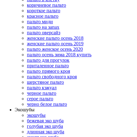
коричневое пальто
короткое пальто
красное пальто
пальто миди
пальто на запах
пальто оверсайз
женские пальто осень 2018
женские пальто осень 2019
пальто женское осень 2020
пальто осень зима 2018 купить
пальто для прогулок
приталенное пальто
пальто прямого кроя
пальто свободного кроя
шерстяное пальто
пальто кэжуал
черное пальто
серое пальто
черно белое пальто
Экошубы
экошубы
бежевая эко шуба
голубая эко шуба
длинная эко шуба