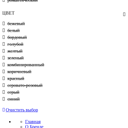
романтический
ЦВЕТ
бежевый
белый
бордовый
голубой
желтый
зеленый
комбинированный
коричневый
красный
серовато-розовый
серый
синий
Очистить выбор
Главная
О Бренде