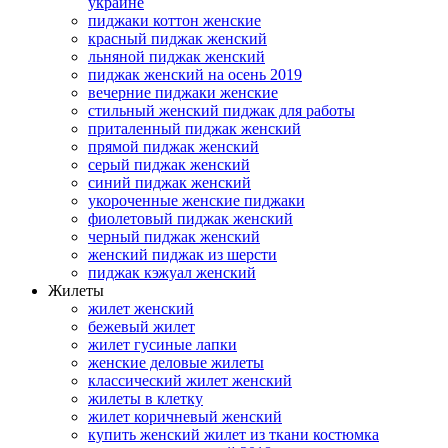
украине
пиджаки коттон женские
красный пиджак женский
льняной пиджак женский
пиджак женский на осень 2019
вечерние пиджаки женские
стильный женский пиджак для работы
приталенный пиджак женский
прямой пиджак женский
серый пиджак женский
синий пиджак женский
укороченные женские пиджаки
фиолетовый пиджак женский
черный пиджак женский
женский пиджак из шерсти
пиджак кэжуал женский
Жилеты
жилет женский
бежевый жилет
жилет гусиные лапки
женские деловые жилеты
классический жилет женский
жилеты в клетку
жилет коричневый женский
купить женский жилет из ткани костюмка