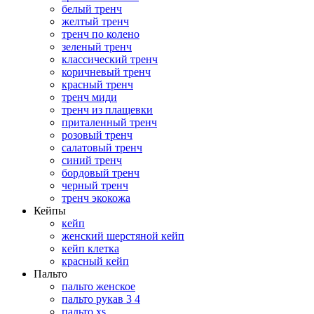
белый тренч
желтый тренч
тренч по колено
зеленый тренч
классический тренч
коричневый тренч
красный тренч
тренч миди
тренч из плащевки
приталенный тренч
розовый тренч
салатовый тренч
синий тренч
бордовый тренч
черный тренч
тренч экокожа
Кейпы
кейп
женский шерстяной кейп
кейп клетка
красный кейп
Пальто
пальто женское
пальто рукав 3 4
пальто xs