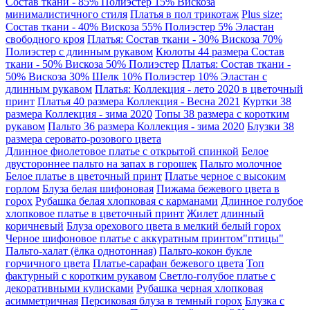
Состав ткани - 85% Полиэстер 15% Вискоза
минималистичного стиля
Платья в пол трикотаж
Plus size:
Состав ткани - 40% Вискоза 55% Полиэстер 5% Эластан
свободного кроя
Платья: Состав ткани - 30% Вискоза 70%
Полиэстер с длинным рукавом
Кюлоты 44 размера Состав
ткани - 50% Вискоза 50% Полиэстер
Платья: Состав ткани -
50% Вискоза 30% Шелк 10% Полиэстер 10% Эластан с
длинным рукавом
Платья: Коллекция - лето 2020 в цветочный
принт
Платья 40 размера Коллекция - Весна 2021
Куртки 38
размера Коллекция - зима 2020
Топы 38 размера с коротким
рукавом
Пальто 36 размера Коллекция - зима 2020
Блузки 38
размера серовато-розового цвета
Длинное фиолетовое платье с открытой спинкой
Белое
двустороннее пальто на запах в горошек
Пальто молочное
Белое платье в цветочный принт
Платье черное с высоким
горлом
Блуза белая шифоновая
Пижама бежевого цвета в
горох
Рубашка белая хлопковая с карманами
Длинное голубое
хлопковое платье в цветочный принт
Жилет длинный
коричневый
Блуза орехового цвета в мелкий белый горох
Черное шифоновое платье с аккуратным принтом"птицы"
Пальто-халат (ёлка однотонная)
Пальто-кокон букле
горчичного цвета
Платье-сарафан бежевого цвета
Топ
фактурный с коротким рукавом
Светло-голубое платье с
декоративными кулисками
Рубашка черная хлопковая
асимметричная
Персиковая блуза в темный горох
Блузка с