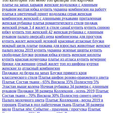
Топ категории
Топ меню
Топ фильтры
Топ карточки
платье на запах харьков
женские водолазки с длинным
рукавом
желтая юбка купить украина
комбинезон на работу
платья в цветочный принт
водолазка серая женская
комбинезон женский с длинными рукавами
приталенная
женская рубашка
платья романтического стиля
пиджак
женский рукав 3 4
жилет в стиле casual купить
купить синюю
юбку
купить топ женский 42
женская рубашка с длинным
рукавом
пальто оверсайз цена
комбинезоны для прогулок
купить жилет женский деловой
красивые атласные блузки
мокрый шелк платье
пижама для взрослых животные
женское
пальто весна 2019 купить украина
зеленые шорты купить
свободные блузки
розовая юбка купить
женские кюлоты
купить
красная ночнушка
платье из атласа купить
вечерние
брюки для женщин
серый жилет
топ из шифона
куртки
женские xs
атласный комбинезон
Пиджаки до бедра на запах
Блузки прямого кроя
классического стиля
Платья шифон розово-оранжевого цвета
Платья: Состав ткани - 65% Вискоза 35% Полиэстер 5%
Эластан выше колена
Ночная рубашка 34 размера с длинным
рукавом
Пиджаки 38 размера Коллекция - осень 2019
Платья:
Состав ткани - 70% Вискоза 30% Полиэстер синего цвета
Пальто молочного цвета
Платья: Коллекция - весна 2019 в
горошек
Платья в пол пайеточная ткань
Платья 38 размера
миди
Платья лён: Событие - праздник / прогулка
Платья: