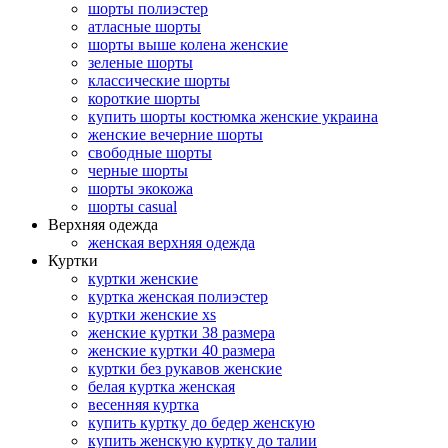
шорты полиэстер
атласные шорты
шорты выше колена женские
зеленые шорты
классические шорты
короткие шорты
купить шорты костюмка женские украина
женские вечерние шорты
свободные шорты
черные шорты
шорты экокожа
шорты casual
Верхняя одежда
женская верхняя одежда
Куртки
куртки женские
куртка женская полиэстер
куртки женские xs
женские куртки 38 размера
женские куртки 40 размера
куртки без рукавов женские
белая куртка женская
весенняя куртка
купить куртку до бедер женскую
купить женскую куртку до талии