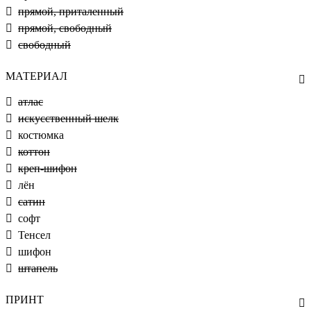
прямой, приталенный
прямой, свободный
свободный
МАТЕРИАЛ
атлас
искусственный шелк
костюмка
коттон
креп-шифон
лён
сатин
софт
Тенсел
шифон
штапель
ПРИНТ