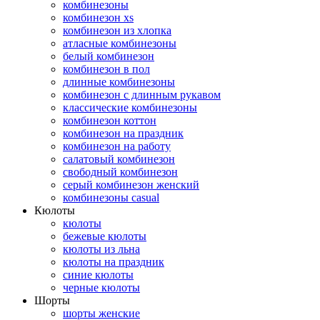
комбинезоны
комбинезон xs
комбинезон из хлопка
атласные комбинезоны
белый комбинезон
комбинезон в пол
длинные комбинезоны
комбинезон с длинным рукавом
классические комбинезоны
комбинезон коттон
комбинезон на праздник
комбинезон на работу
салатовый комбинезон
свободный комбинезон
серый комбинезон женский
комбинезоны casual
Кюлоты
кюлоты
бежевые кюлоты
кюлоты из льна
кюлоты на праздник
синие кюлоты
черные кюлоты
Шорты
шорты женские