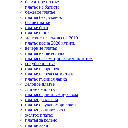
бархатное платье
платье из батиста
бежевое платье
платья без рукавов
белое платье
платье бохо
платье в пол
женские платья весна 2019
платье весна 2020 купить
вечерние платья
платья выше колена
платья с геометрическим принтом
голубое платье
платье в горошек
платье в греческом стиле
платье гусиная лапка
деловое платье
длинные платья
платья с длинным рукавом
платья до колена
платье с рукавом до локтя
платья до щиколотки
желтое платье
платья за колено
платье хаки