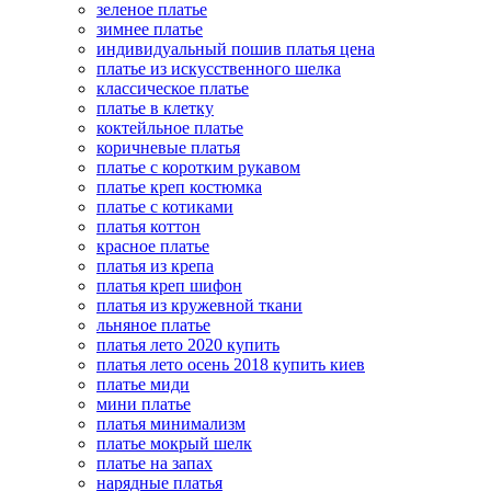
зеленое платье
зимнее платье
индивидуальный пошив платья цена
платье из искусственного шелка
классическое платье
платье в клетку
коктейльное платье
коричневые платья
платье с коротким рукавом
платье креп костюмка
платье с котиками
платья коттон
красное платье
платья из крепа
платья креп шифон
платья из кружевной ткани
льняное платье
платья лето 2020 купить
платья лето осень 2018 купить киев
платье миди
мини платье
платья минимализм
платье мокрый шелк
платье на запах
нарядные платья