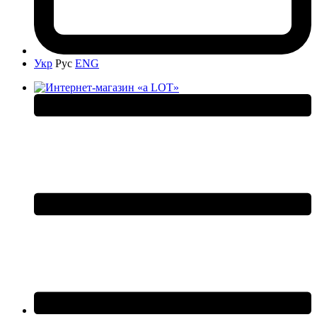
Укр
Рус
ENG