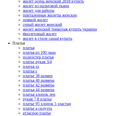
жилет осень женский 2018 купить
жилет из пальтовой ткани
жилет для работы
приталенные жилеты женские
прямой жилет
серый жилет женский
жилет женский трикотаж купить украина
фиолетовый жилет
жилет в стиле casual купить
Платья
платья
платья из 100 льна
полиэстер платья
платье рукав 3/4
платья xs
платья s
платье 38 размер
платья 40 размера
платье 42 размера
платья 44 размера
платья хлопок лен
рукав 7 8 платье
платье 95 хлопок 5 эластан
платье а силуэта
атласное платье