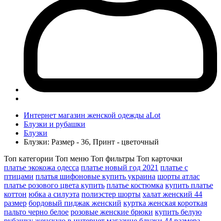
Интернет магазин женской одежды aLot
Блузки и рубашки
Блузки
Блузки: Размер - 36, Принт - цветочный
Топ категории
Топ меню
Топ фильтры
Топ карточки
платье экокожа одесса
платье новый год 2021
платье с
птицами
платья шифоновые купить украина
шорты атлас
платье розового цвета купить
платье костюмка
купить платье
коттон
юбка а силуэта
полиэстер шорты
халат женский 44
размер
бордовый пиджак женский
куртка женская короткая
пальто черно белое
розовые женские брюки
купить белую
рубашку женскую в интернет магазине
блузки 44 размера