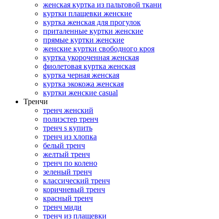
женская куртка из пальтовой ткани
куртки плащевки женские
куртка женская для прогулок
приталенные куртки женские
прямые куртки женские
женские куртки свободного кроя
куртка укороченная женская
фиолетовая куртка женская
куртка черная женская
куртка экокожа женская
куртки женские casual
Тренчи
тренч женский
полиэстер тренч
тренч s купить
тренч из хлопка
белый тренч
желтый тренч
тренч по колено
зеленый тренч
классический тренч
коричневый тренч
красный тренч
тренч миди
тренч из плащевки