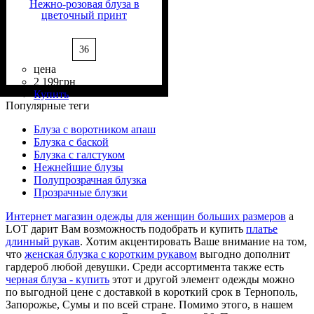
Нежно-розовая блуза в
цветочный принт
36
цена
2 199
грн
Состав ткани
Крой
Длина
Длина рукава
Стиль
: прямой
: классическая
: casual
: 100%
: длинный
Купить
Вискоза
Популярные теги
Блуза с воротником апаш
Блузка с баской
Блузка с галстуком
Нежнейшие блузы
Полупрозрачная блузка
Прозрачные блузки
Интернет магазин одежды для женщин больших размеров
a
LOT дарит Вам возможность подобрать и купить
платье
длинный рукав
. Хотим акцентировать Ваше внимание на том,
что
женская блузка с коротким рукавом
выгодно дополнит
гардероб любой девушки. Среди ассортимента также есть
черная блуза - купить
этот и другой элемент одежды можно
по выгодной цене с доставкой в короткий срок в Тернополь,
Запорожье, Сумы и по всей стране. Помимо этого, в нашем