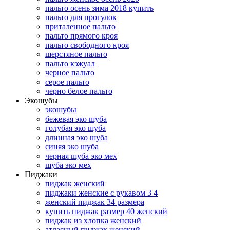
пальто осень зима 2018 купить
пальто для прогулок
приталенное пальто
пальто прямого кроя
пальто свободного кроя
шерстяное пальто
пальто кэжуал
черное пальто
серое пальто
черно белое пальто
Экошубы
экошубы
бежевая эко шуба
голубая эко шуба
длинная эко шуба
синяя эко шуба
черная шуба эко мех
шуба эко мех
Пиджаки
пиджак женский
пиджаки женские с рукавом 3 4
женский пиджак 34 размера
купить пиджак размер 40 женский
пиджак из хлопка женский
атласный пиджак женский