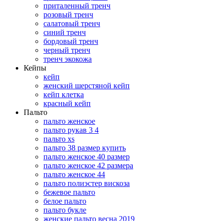
приталенный тренч
розовый тренч
салатовый тренч
синий тренч
бордовый тренч
черный тренч
тренч экокожа
Кейпы
кейп
женский шерстяной кейп
кейп клетка
красный кейп
Пальто
пальто женское
пальто рукав 3 4
пальто xs
пальто 38 размер купить
пальто женское 40 размер
пальто женское 42 размера
пальто женское 44
пальто полиэстер вискоза
бежевое пальто
белое пальто
пальто букле
женские пальто весна 2019