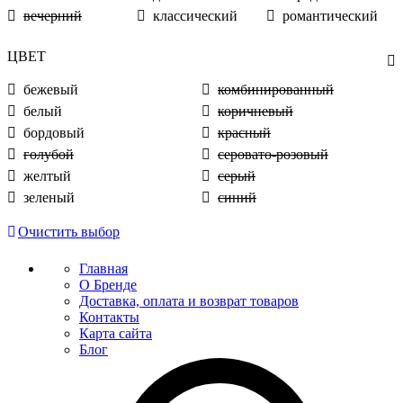
вечерний
классический
романтический
ЦВЕТ
бежевый
комбинированный
белый
коричневый
бордовый
красный
голубой
серовато-розовый
желтый
серый
зеленый
синий
Очистить выбор
Главная
О Бренде
Доставка, оплата и возврат товаров
Контакты
Карта сайта
Блог