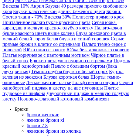
цвета
Plus size 42 размера Состав ткани - 70% Шерсть 20%
Вискоза 10% Акрил
Блузки 40 размера прямого свободного
кроя
Блузки классической длины бежевого цвета
Брюки:
Состав ткани - 70% Вискоза 30% Полиэстер прямого кроя
Приталенное пальто букле красного цвета
Серая юбка-
карандаш в мелкую красно-голубую клетку
Пальто-кокон
букле красного цвета выше колена
Блуза орехового цвета в
мелкий белый горох
Белая блузка в синий горошек
Серые
прямые брюки в клетку со стрелками
Пальто темно-серое с
полоской
Юбка плиссе золото
Юбка белая экокожа за колено
Платье коричневое с цветочным мотивом
Чёрное платье в
белый горох
Брюки цвета ультрамарин со стрелками
Пиджак
красный однобортный
Пальто с большим бортом (ёлка
двухцветная)
Тёмно-голубая блузка в белый горох
Куртка
зеленая из экокожи
Блузка короткая белая
Шорты темно-
оливковые
Легкое желтое платье
Гольф светло-голубой
Серый
однобортный пиджак в клетку на две пуговицы
Платье
пудровое из шифона
Двубортный пиджак в мелкую голубую
клетку
Неоново-салатовый котоновый комбинезон
Брюки
брюки женские
женские брюки xl
брюки 7 8
женские брюки из хлопка