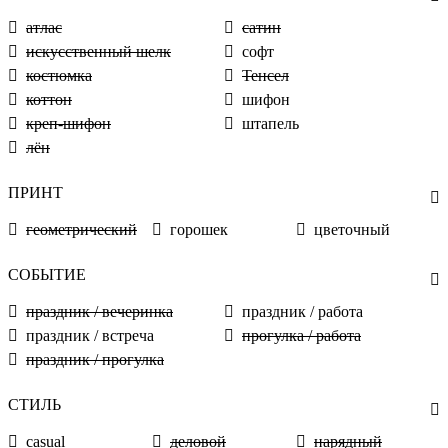
атлас
сатин
искусственный шелк
софт
костюмка
Тенсел
коттон
шифон
креп-шифон
штапель
лён
ПРИНТ
геометрический
горошек
цветочный
СОБЫТИЕ
праздник / вечеринка
праздник / работа
праздник / встреча
прогулка / работа
праздник / прогулка
СТИЛЬ
casual
деловой
нарядный