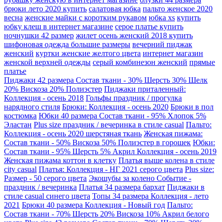
брюки лето 2020 купить
салатовая юбка
пальто женское 2020
весна
женские майки с коротким рукавом
юбка xs
купить
юбку клеш в интернет магазине
серое платье купить
ночнушки 42 размер
жилет осень женский 2018 купить
шифоновая одежда большие размеры
вечерний пиджак
женский
куртки женские желтого цвета
интернет магазин
женской верхней одежды
серый комбинезон женский
прямые
платье
Пиджаки 42 размера Состав ткани - 30% Шерсть 30% Шелк
20% Вискоза 20% Полиэстер
Пиджаки приталенный:
Коллекция - осень 2018
Гольфы праздник / прогулка
нарядного стиля
Брюки: Коллекция - осень 2020
Брюки в пол
костюмка
Юбки 40 размера Состав ткани - 95% Хлопок 5%
Эластан
Plus size праздник / вечеринка в стиле casual
Пальто:
Коллекция - осень 2020 шерстяная ткань
Женская пижама:
Состав ткани - 50% Вискоза 50% Полиэстер в горошек
Юбки:
Состав ткани - 95% Шерсть 5% Акрил Коллекция - осень 2019
Женская пижама коттон в клетку
Платья выше колена в стиле
city casual
Платья: Коллекция - НГ 2021 серого цвета
Plus size:
Размер - 50 серого цвета
Экошубы за колено Событие -
праздник / вечеринка
Платья 34 размера бархат
Пиджаки в
стиле casual синего цвета
Топы 34 размера Коллекция - лето
2021
Брюки 40 размера Коллекция - Новый год
Пальто:
Состав ткани - 70% Шерсть 20% Вискоза 10% Акрил белого