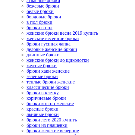
атласные брюки
бежевые брюки
белые брюки
бордовые брюки
в пол брюки
брюки в пол
женские брюки весна 2019 купить
женские весенние брюки
брюки гусиная лапка
деловые женские брюки
длинные брюки
женские брюки до щиколотки
желтые брюки
брюки хаки женские
зеленые брюки
теплые брюки женские
классические брюки
брюки в клетку
коричневые брюки
брюки коттон женские
красные брюки
льняные брюки
брюки лето 2020 купить
брюки из плащевки
брюки женские вечерние