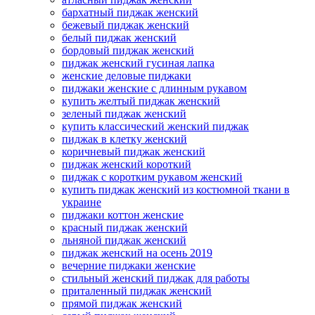
бархатный пиджак женский
бежевый пиджак женский
белый пиджак женский
бордовый пиджак женский
пиджак женский гусиная лапка
женские деловые пиджаки
пиджаки женские с длинным рукавом
купить желтый пиджак женский
зеленый пиджак женский
купить классический женский пиджак
пиджак в клетку женский
коричневый пиджак женский
пиджак женский короткий
пиджак с коротким рукавом женский
купить пиджак женский из костюмной ткани в
украине
пиджаки коттон женские
красный пиджак женский
льняной пиджак женский
пиджак женский на осень 2019
вечерние пиджаки женские
стильный женский пиджак для работы
приталенный пиджак женский
прямой пиджак женский