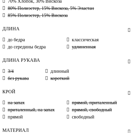
70% Хлопок, 30% Вискоза
80% Полиэстер, 15% Вискоза, 5% Эластан
85% Полиэстер, 15% Вискоза
ДЛИНА
до бедра
классическая
до середины бедра
удлиненная
ДЛИНА РУКАВА
3/4
длинный
без рукава
короткий
КРОЙ
на запах
прямой, приталенный
приталенный, на запах
прямой, свободный
прямой
свободный
МАТЕРИАЛ