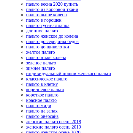
пальто весна 2020 купить
пальто из ворсовой ткани
пальто выше колена
пальто в горошек
пальто гусиная лапка
длинное пальто
пальто женское до колена
пальто до середины бедра
пальто до щиколотки
желтое пальто
пальто ниже колена
зеленое пальто
зимнее пальто
индивидуальный пошив женского пальто
классическое пальто
пальто в клетку
коричневое пальто
короткое пальто
красное пальто
пальто миди
пальто на запах
пальто оверсайз
женские пальто осень 2018
женские пальто осень 2019
пальто женское осень 2020