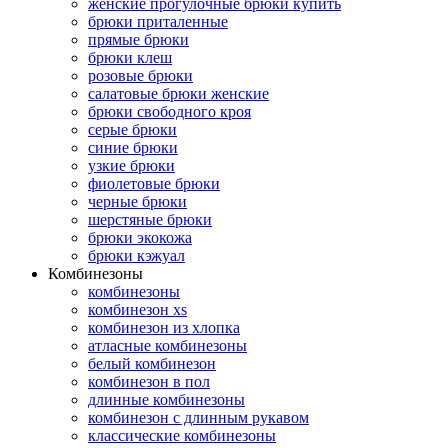
женские прогулочные брюки купить
брюки приталенные
прямые брюки
брюки клеш
розовые брюки
салатовые брюки женские
брюки свободного кроя
серые брюки
синие брюки
узкие брюки
фиолетовые брюки
черные брюки
шерстяные брюки
брюки экокожа
брюки кэжуал
Комбинезоны
комбинезоны
комбинезон xs
комбинезон из хлопка
атласные комбинезоны
белый комбинезон
комбинезон в пол
длинные комбинезоны
комбинезон с длинным рукавом
классические комбинезоны