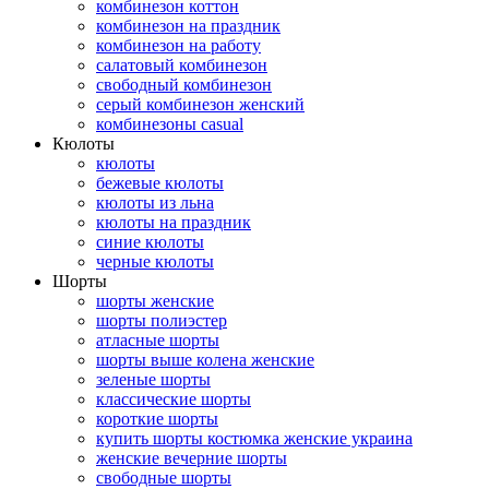
комбинезон коттон
комбинезон на праздник
комбинезон на работу
салатовый комбинезон
свободный комбинезон
серый комбинезон женский
комбинезоны casual
Кюлоты
кюлоты
бежевые кюлоты
кюлоты из льна
кюлоты на праздник
синие кюлоты
черные кюлоты
Шорты
шорты женские
шорты полиэстер
атласные шорты
шорты выше колена женские
зеленые шорты
классические шорты
короткие шорты
купить шорты костюмка женские украина
женские вечерние шорты
свободные шорты