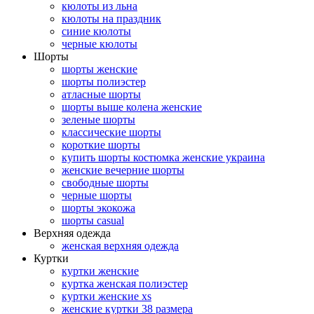
кюлоты из льна
кюлоты на праздник
синие кюлоты
черные кюлоты
Шорты
шорты женские
шорты полиэстер
атласные шорты
шорты выше колена женские
зеленые шорты
классические шорты
короткие шорты
купить шорты костюмка женские украина
женские вечерние шорты
свободные шорты
черные шорты
шорты экокожа
шорты casual
Верхняя одежда
женская верхняя одежда
Куртки
куртки женские
куртка женская полиэстер
куртки женские xs
женские куртки 38 размера