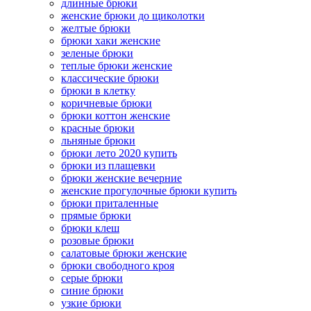
длинные брюки
женские брюки до щиколотки
желтые брюки
брюки хаки женские
зеленые брюки
теплые брюки женские
классические брюки
брюки в клетку
коричневые брюки
брюки коттон женские
красные брюки
льняные брюки
брюки лето 2020 купить
брюки из плащевки
брюки женские вечерние
женские прогулочные брюки купить
брюки приталенные
прямые брюки
брюки клеш
розовые брюки
салатовые брюки женские
брюки свободного кроя
серые брюки
синие брюки
узкие брюки