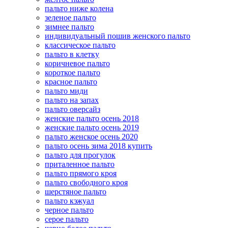
пальто ниже колена
зеленое пальто
зимнее пальто
индивидуальный пошив женского пальто
классическое пальто
пальто в клетку
коричневое пальто
короткое пальто
красное пальто
пальто миди
пальто на запах
пальто оверсайз
женские пальто осень 2018
женские пальто осень 2019
пальто женское осень 2020
пальто осень зима 2018 купить
пальто для прогулок
приталенное пальто
пальто прямого кроя
пальто свободного кроя
шерстяное пальто
пальто кэжуал
черное пальто
серое пальто