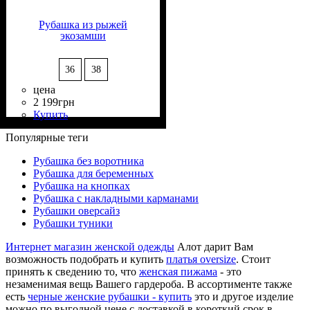
Рубашка из рыжей
экозамши
36
38
цена
2 199
грн
Купить
Состав ткани
Крой
Длина
Длина рукава
Стиль
: прямой
: классическая
: casual
: 60%
: длинный
Полиакрил, 40% Полиэстер
Популярные теги
Рубашка без воротника
Рубашка для беременных
Рубашка на кнопках
Рубашка с накладными карманами
Рубашки оверсайз
Рубашки туники
Интернет магазин женской одежды
Алот дарит Вам
возможность подобрать и купить
платья oversize
. Стоит
принять к сведению то, что
женская пижама
- это
незаменимая вещь Вашего гардероба. В ассортименте также
есть
черные женские рубашки - купить
это и другое изделие
можно по выгодной цене с доставкой в короткий срок в