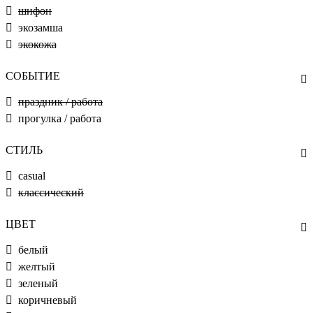
шифон
экозамша
экокожа
СОБЫТИЕ
праздник / работа
прогулка / работа
СТИЛЬ
casual
классический
ЦВЕТ
белый
желтый
зеленый
коричневый