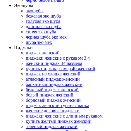
черно белое пальто
Экошубы
экошубы
бежевая эко шуба
голубая эко шуба
длинная эко шуба
синяя эко шуба
черная шуба эко мех
шуба эко мех
Пиджаки
пиджак женский
пиджаки женские с рукавом 3 4
женский пиджак 34 размера
купить пиджак размер 40 женский
пиджак из хлопка женский
атласный пиджак женский
бархатный пиджак женский
бежевый пиджак женский
белый пиджак женский
бордовый пиджак женский
пиджак женский гусиная лапка
женские деловые пиджаки
пиджаки женские с длинным рукавом
купить желтый пиджак женский
зеленый пиджак женский