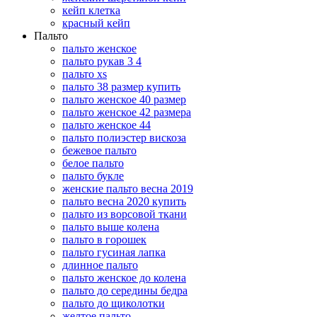
кейп клетка
красный кейп
Пальто
пальто женское
пальто рукав 3 4
пальто xs
пальто 38 размер купить
пальто женское 40 размер
пальто женское 42 размера
пальто женское 44
пальто полиэстер вискоза
бежевое пальто
белое пальто
пальто букле
женские пальто весна 2019
пальто весна 2020 купить
пальто из ворсовой ткани
пальто выше колена
пальто в горошек
пальто гусиная лапка
длинное пальто
пальто женское до колена
пальто до середины бедра
пальто до щиколотки
желтое пальто