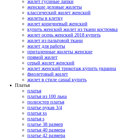
жилет гусиные лапки
женские деловые жилеты
классический жилет женский
жилеты в клетку
жилет коричневый женский
купить женский жилет из ткани костюмка
жилет осень женский 2018 купить
жилет из пальтовой ткани
жилет для работы
приталенные жилеты женские
прямой жилет
серый жилет женский
жилет женский трикотаж купить украина
фиолетовый жилет
жилет в стиле casual купить
Платья
платья
платья из 100 льна
полиэстер платья
платье рукав 3/4
платья xs
платья s
платье 38 размер
платья 40 размера
платье 42 размера