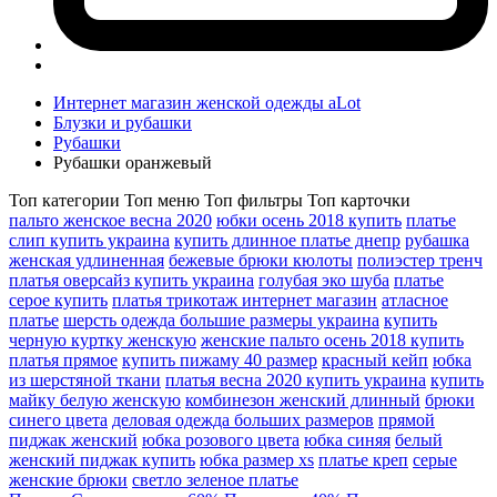
Интернет магазин женской одежды aLot
Блузки и рубашки
Рубашки
Рубашки оранжевый
Топ категории
Топ меню
Топ фильтры
Топ карточки
пальто женское весна 2020
юбки осень 2018 купить
платье
слип купить украина
купить длинное платье днепр
рубашка
женская удлиненная
бежевые брюки кюлоты
полиэстер тренч
платья оверсайз купить украина
голубая эко шуба
платье
серое купить
платья трикотаж интернет магазин
атласное
платье
шерсть одежда большие размеры украина
купить
черную куртку женскую
женские пальто осень 2018 купить
платья прямое
купить пижаму 40 размер
красный кейп
юбка
из шерстяной ткани
платья весна 2020 купить украина
купить
майку белую женскую
комбинезон женский длинный
брюки
синего цвета
деловая одежда больших размеров
прямой
пиджак женский
юбка розового цвета
юбка синяя
белый
женский пиджак купить
юбка размер xs
платье креп
серые
женские брюки
светло зеленое платье