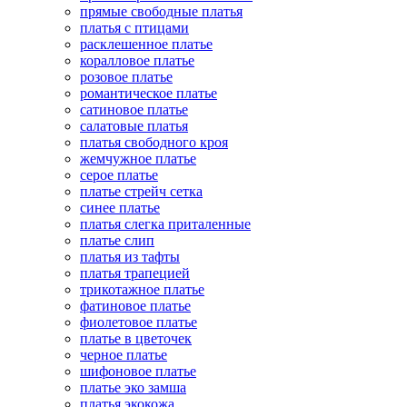
прямые свободные платья
платья с птицами
расклешенное платье
коралловое платье
розовое платье
романтическое платье
сатиновое платье
салатовые платья
платья свободного кроя
жемчужное платье
серое платье
платье стрейч сетка
синее платье
платья слегка приталенные
платье слип
платья из тафты
платья трапецией
трикотажное платье
фатиновое платье
фиолетовое платье
платье в цветочек
черное платье
шифоновое платье
платье эко замша
платья экокожа