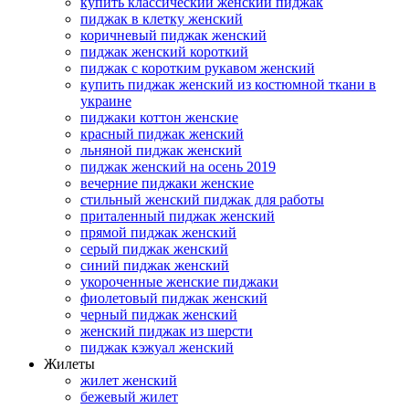
купить классический женский пиджак
пиджак в клетку женский
коричневый пиджак женский
пиджак женский короткий
пиджак с коротким рукавом женский
купить пиджак женский из костюмной ткани в
украине
пиджаки коттон женские
красный пиджак женский
льняной пиджак женский
пиджак женский на осень 2019
вечерние пиджаки женские
стильный женский пиджак для работы
приталенный пиджак женский
прямой пиджак женский
серый пиджак женский
синий пиджак женский
укороченные женские пиджаки
фиолетовый пиджак женский
черный пиджак женский
женский пиджак из шерсти
пиджак кэжуал женский
Жилеты
жилет женский
бежевый жилет