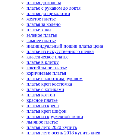
платья до колена
платье с рукавом до локтя
платья до щиколотки
желтое платье
платья за колено
платье хаки
зеленое платье
зимнее платье
индивидуальный пошив платья цена
платье из искусственного шелка
классическое платье
платье в клетку
коктейльное платье
коричневые платья
платье с коротким рукавом
платье креп костюмка
платье с котиками
платья коттон
красное платье
платья из крепа
платья креп шифон
платья из кружевной ткани
льняное платье
платья лето 2020 купить
платья лето осень 2018 купить киев