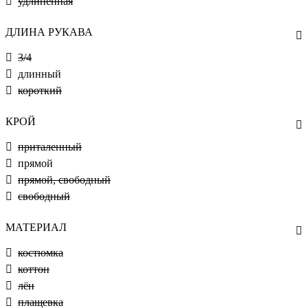
удлиненная
ДЛИНА РУКАВА
3/4
длинный
короткий
КРОЙ
приталенный
прямой
прямой, свободный
свободный
МАТЕРИАЛ
костюмка
коттон
лён
плащевка