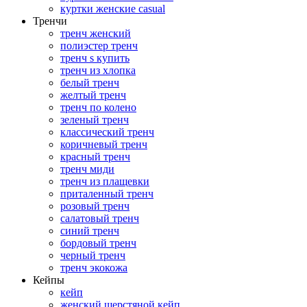
куртки женские casual
Тренчи
тренч женский
полиэстер тренч
тренч s купить
тренч из хлопка
белый тренч
желтый тренч
тренч по колено
зеленый тренч
классический тренч
коричневый тренч
красный тренч
тренч миди
тренч из плащевки
приталенный тренч
розовый тренч
салатовый тренч
синий тренч
бордовый тренч
черный тренч
тренч экокожа
Кейпы
кейп
женский шерстяной кейп