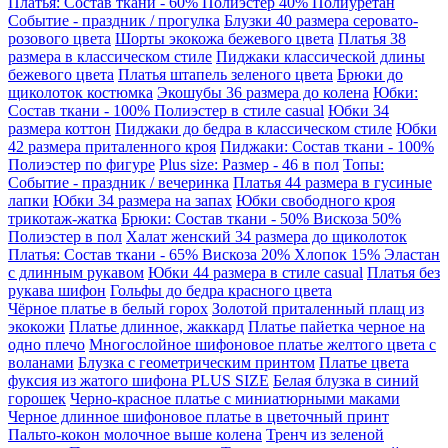
Платья: Состав ткани - 60% Полиэстер 40% Полиуретан
Событие - праздник / прогулка
Блузки 40 размера серовато-
розового цвета
Шорты экокожа бежевого цвета
Платья 38
размера в классическом стиле
Пиджаки классической длины
бежевого цвета
Платья штапель зеленого цвета
Брюки до
щиколоток костюмка
Экошубы 36 размера до колена
Юбки:
Состав ткани - 100% Полиэстер в стиле casual
Юбки 34
размера коттон
Пиджаки до бедра в классическом стиле
Юбки
42 размера приталенного кроя
Пиджаки: Состав ткани - 100%
Полиэстер по фигуре
Plus size: Размер - 46 в пол
Топы:
Событие - праздник / вечеринка
Платья 44 размера в гусиные
лапки
Юбки 34 размера на запах
Юбки свободного кроя
трикотаж-жатка
Брюки: Состав ткани - 50% Вискоза 50%
Полиэстер в пол
Халат женский 34 размера до щиколоток
Платья: Состав ткани - 65% Вискоза 20% Хлопок 15% Эластан
с длинным рукавом
Юбки 44 размера в стиле casual
Платья без
рукава шифон
Гольфы до бедра красного цвета
Чёрное платье в белый горох
Золотой приталенный плащ из
экокожи
Платье длинное, жаккард
Платье пайетка черное на
одно плечо
Многослойное шифоновое платье желтого цвета с
воланами
Блузка с геометрическим принтом
Платье цвета
фуксия из жатого шифона PLUS SIZE
Белая блузка в синий
горошек
Черно-красное платье с миниатюрными маками
Черное длинное шифоновое платье в цветочный принт
Пальто-кокон молочное выше колена
Тренч из зеленой