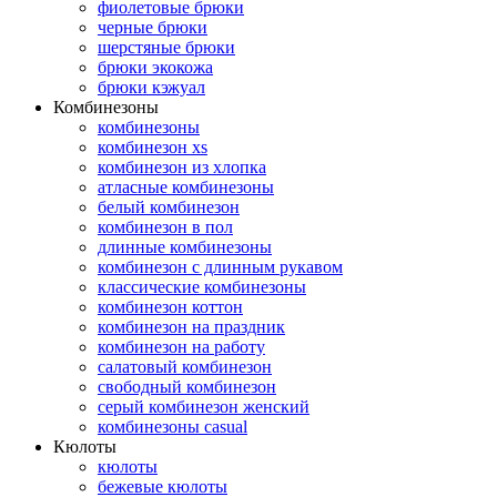
фиолетовые брюки
черные брюки
шерстяные брюки
брюки экокожа
брюки кэжуал
Комбинезоны
комбинезоны
комбинезон xs
комбинезон из хлопка
атласные комбинезоны
белый комбинезон
комбинезон в пол
длинные комбинезоны
комбинезон с длинным рукавом
классические комбинезоны
комбинезон коттон
комбинезон на праздник
комбинезон на работу
салатовый комбинезон
свободный комбинезон
серый комбинезон женский
комбинезоны casual
Кюлоты
кюлоты
бежевые кюлоты