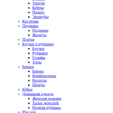
Тренчи
Кейпы
Пальто
Экошубы
Костюмы
Пиджаки
Пиджаки
Жилеты
Платья
Блузки и рубашки
Блузки
Рубашки
Гольфы
Топы
Брюки
Брюки
Комбинезоны
Кюлоты
Шорты
Юбки
Домашняя одежда
Женская пижама
Халат женский
Ночная рубашка
Plus size