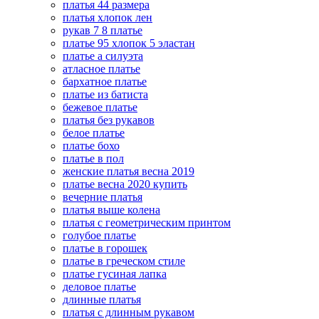
платья 44 размера
платья хлопок лен
рукав 7 8 платье
платье 95 хлопок 5 эластан
платье а силуэта
атласное платье
бархатное платье
платье из батиста
бежевое платье
платья без рукавов
белое платье
платье бохо
платье в пол
женские платья весна 2019
платье весна 2020 купить
вечерние платья
платья выше колена
платья с геометрическим принтом
голубое платье
платье в горошек
платье в греческом стиле
платье гусиная лапка
деловое платье
длинные платья
платья с длинным рукавом