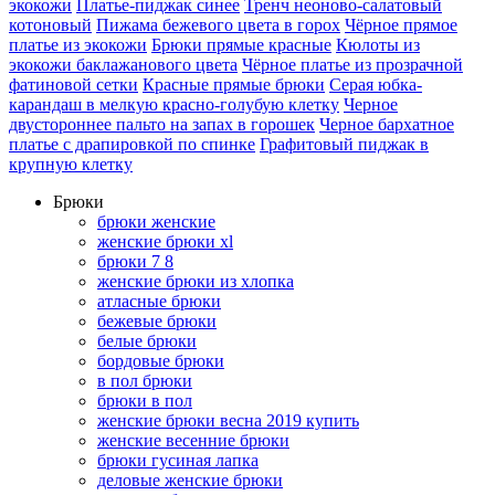
экокожи
Платье-пиджак синее
Тренч неоново-салатовый
котоновый
Пижама бежевого цвета в горох
Чёрное прямое
платье из экокожи
Брюки прямые красные
Кюлоты из
экокожи баклажанового цвета
Чёрное платье из прозрачной
фатиновой сетки
Красные прямые брюки
Серая юбка-
карандаш в мелкую красно-голубую клетку
Черное
двустороннее пальто на запах в горошек
Черное бархатное
платье c драпировкой по спинке
Графитовый пиджак в
крупную клетку
Брюки
брюки женские
женские брюки xl
брюки 7 8
женские брюки из хлопка
атласные брюки
бежевые брюки
белые брюки
бордовые брюки
в пол брюки
брюки в пол
женские брюки весна 2019 купить
женские весенние брюки
брюки гусиная лапка
деловые женские брюки