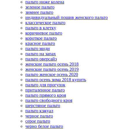
пальто ниже колена
зеленое пальто
зимнее пальто
индивидуальный пошив женского пальто
классическое пальто
пальто в клетку
коричневое пальто
короткое пальто
красное пальто
пальто миди
пальто на запах
пальто оверсайз
женские пальто осень 2018
женские пальто осень 2019
пальто женское осень 2020
пальто осень зима 2018 купить
пальто для прогулок
приталенное пальто
пальто прямого кроя
пальто свободного кроя
шерстяное пальто
пальто кэжуал
черное пальто
серое пальто
черно белое пальто