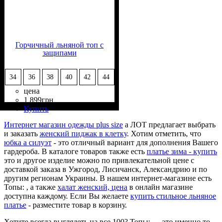
Горчичный льняной топ с
защипами
34
36
38
40
42
44
цена
1 899
грн
Состав ткани
Крой
Длина
Длина рукава
Стиль
: прямой, свободный
: до середины бедра
: casual
: 100% Лён
: без рукава
Купить
Интернет магазин одежды plus size
а ЛОТ предлагает выбрать
и заказать
женский пиджак в клетку
. Хотим отметить, что
юбка а силуэт
- это отличный вариант для дополнения Вашего
гардероба. В каталоге товаров также есть
платье зима - купить
это и другое изделие можно по привлекательной цене с
доставкой заказа в Ужгород, Лисичанск, Александрию и по
другим регионам Украины. В нашем интернет-магазине есть
Топы: , а также
халат женский, цена
в онлайн магазине
доступна каждому. Если Вы желаете
купить стильное льняное
платье
- разместите товар в корзину.
Хотите всегда выглядеть на все 100? Топы: — это именно то,