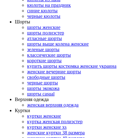
кюлоты на праздник
синие кюлоты
черные кюлоты
Шорты
шорты женские
шорты полиэстер
атласные шорты
шорты выше колена женские
зеленые шорты
классические шорты
короткие шорты
купить шорты костюмка женские украина
женские вечерние шорты
свободные шорты
черные шорты
шорты экокожа
шорты casual
Верхняя одежда
женская верхняя одежда
Куртки
куртки женские
куртка женская полиэстер
куртки женские xs
женские куртки 38 размера