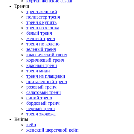
куртки женские casual
Тренчи
тренч женский
полиэстер тренч
тренч s купить
тренч из хлопка
белый тренч
желтый тренч
тренч по колено
зеленый тренч
классический тренч
коричневый тренч
красный тренч
тренч миди
тренч из плащевки
приталенный тренч
розовый тренч
салатовый тренч
синий тренч
бордовый тренч
черный тренч
тренч экокожа
Кейпы
кейп
женский шерстяной кейп