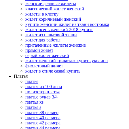
женские деловые жилеты
классический жилет женский
жилеты в клетку
жилет коричневый женский
купить женский жилет из ткани костюмка
жилет осень женский 2018 купить
жилет из пальтовой ткани
жилет для работы
приталенные жилеты женские
прямой жилет
серый жилет женский
жилет женский трикотаж купить украина
фиолетовый жилет
жилет в стиле casual купить
Платья
платья
платья из 100 льна
полиэстер платья
платье рукав 3/4
платья xs
платья s
платье 38 размер
платья 40 размера
платье 42 размера
платья 44 размера