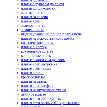
платье с рукавом до локтя
платья до щиколотки
желтое платье
платья за колено
платье хаки
зеленое платье
зимнее платье
индивидуальный пошив платья цена
платье из искусственного шелка
классическое платье
платье в клетку
коктейльное платье
коричневые платья
платье с коротким рукавом
платье креп костюмка
платье с котиками
платья коттон
красное платье
платья из крепа
платья креп шифон
платья из кружевной ткани
льняное платье
платья лето 2020 купить
платья лето осень 2018 купить киев