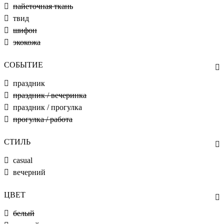
пайеточная ткань
твид
шифон
экокожа
СОБЫТИЕ
праздник
праздник / вечеринка
праздник / прогулка
прогулка / работа
СТИЛЬ
casual
вечерний
ЦВЕТ
белый