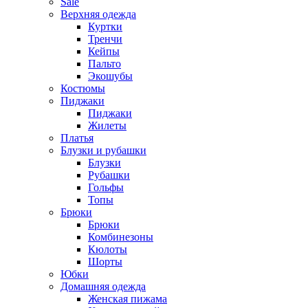
Sale
Верхняя одежда
Куртки
Тренчи
Кейпы
Пальто
Экошубы
Костюмы
Пиджаки
Пиджаки
Жилеты
Платья
Блузки и рубашки
Блузки
Рубашки
Гольфы
Топы
Брюки
Брюки
Комбинезоны
Кюлоты
Шорты
Юбки
Домашняя одежда
Женская пижама