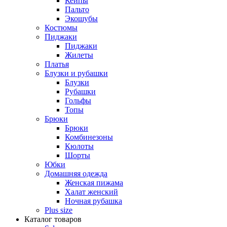
Кейпы
Пальто
Экошубы
Костюмы
Пиджаки
Пиджаки
Жилеты
Платья
Блузки и рубашки
Блузки
Рубашки
Гольфы
Топы
Брюки
Брюки
Комбинезоны
Кюлоты
Шорты
Юбки
Домашняя одежда
Женская пижама
Халат женский
Ночная рубашка
Plus size
Каталог товаров