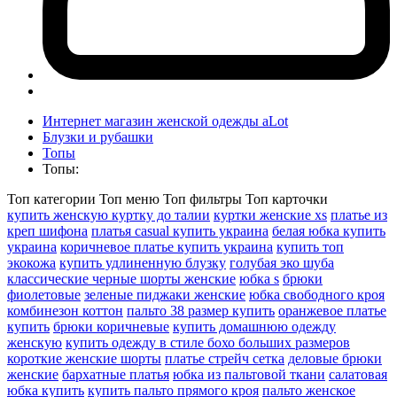
Интернет магазин женской одежды aLot
Блузки и рубашки
Топы
Топы:
Топ категории
Топ меню
Топ фильтры
Топ карточки
купить женскую куртку до талии
куртки женские xs
платье из
креп шифона
платья casual купить украина
белая юбка купить
украина
коричневое платье купить украина
купить топ
экокожа
купить удлиненную блузку
голубая эко шуба
классические черные шорты женские
юбка s
брюки
фиолетовые
зеленые пиджаки женские
юбка свободного кроя
комбинезон коттон
пальто 38 размер купить
оранжевое платье
купить
брюки коричневые
купить домашнюю одежду
женскую
купить одежду в стиле бохо больших размеров
короткие женские шорты
платье стрейч сетка
деловые брюки
женские
бархатные платья
юбка из пальтовой ткани
салатовая
юбка купить
купить пальто прямого кроя
пальто женское