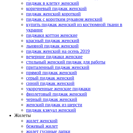
пиджак в клетку женский
коричневый пиджак женский
пиджак женский короткий
пиджак с коротким рукавом женский
купить пиджак женский из костюмной ткани в
украине
пиджаки коттон женские
красный пиджак женский
льняной пиджак женский
пиджак женский на осень 2019
вечерние пиджаки женские
стильный женский пиджак для работы
приталенный пиджак женский
прямой пиджак женский
серый пиджак женский
синий пиджак женский
укороченные женские пиджаки
фиолетовый пиджак женский
черный пиджак женский
женский пиджак из шерсти
пиджак кэжуал женский
Жилеты
жилет женский
бежевый жилет
жилет гусиные лапки