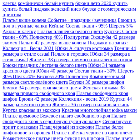
клетка
комбинезон белый купить
брюки лето 2020 купить
купить белый пиджак женский киев
блузка с геометрическим
принтом
Платья выше колена Событие - праздник / вечеринка
Брюки в
пол в гусиные лапки
Кейпы: Состав ткани - 95% Шерсть 5%
Акрил в клетку
Платья плащевка белого цвета
Куртки: Состав
ткани - 60% Полиэстер 40% Полиуретан
Экошубы 42 размера
экомех
Пальто 42 размера выше колена
Пиджаки на запах:
Коллекция - Весна 2021
Юбки А-силуэта костюмка
Тренчи 44
размера в стиле casual
Пальто в горошек
Юбки 34 размера в
стиле casual
Жилеты 38 размера прямого приталенного кроя
Брюки праздник / встреча белого цвета
Юбки 34 размера
красного цвета
Юбки 40 размера Состав ткани - 30% Шерсть
30% Шелк 20% Вискоза 20% Полиэстер
Комбинезоны 34
размера светло-зелёного цвета
Блузки 36 размера шифон
Блузки 34 размера оранжевого цвета
Женская пижама 38
размера прямого свободного кроя
Платья свободного кроя
шифон
Брюки 42 размера Коллекция - весна 2019
Куртки 44
размера желтого цвета
Жилеты 36 размера пальтовая ткань
Куртка красная из экокожи
Красная многослойная юбка макси
Платье кремовое
Бежевое пальто свободного кроя
Пальто
свободного кроя в серо-белую гусиную лапку
Серая блуза в
принт с мазками
Плащ чёрный из экокожи
Платье белое
шифоновое в горошек
Платье пайетка черное на одно плечо
Романтическое платье цвета фуксия из шифона
Платье цвета