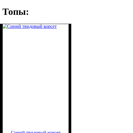
Топы:
Синий твидовый корсет