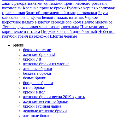
хаки с декоративными кулисками
Тренч неоново-розовый
котоновый
Красные прямые брюки
Рубашка черная хлопковая
приталенная
Золотой приталенный плащ из экокожи
Блуза
оливковая из шифона
Белый пиджак на запах
Черное
шерстяное пальто в клетку свободного кроя
Пальто молочное
Легкая двухслойная майка из черного льна
Платье-кимоно
коричневое из атласа
Пиджак красный однобортный
Небесно-
голубой тренч из экокожи
Шорты черные
Брюки
брюки женские
женские брюки xl
брюки 7 8
женские брюки из хлопка
атласные брюки
бежевые брюки
белые брюки
бордовые брюки
в пол брюки
брюки в пол
женские брюки весна 2019 купить
женские весенние брюки
брюки гусиная лапка
деловые женские брюки
длинные брюки