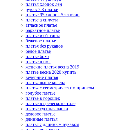
платья хлопок лен
рукав 7 8 платье
платье 95 хлопок 5 эластан
платье а силуэта
атласное платье
бархатное платье
платье из батиста
бежевое платье
платья без рукавов
белое платье
платье бохо
платье в пол
женские платья весна 2019
платье весна 2020 купить
вечерние платья
платья выше колена
платья с геометрическим принтом
голубое платье
платье в горошек
платье в греческом стиле
платье гусиная лапка
деловое платье
длинные платья
платья с длинным рукавом
платья до колена