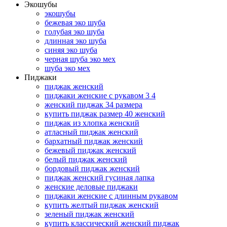
Экошубы
экошубы
бежевая эко шуба
голубая эко шуба
длинная эко шуба
синяя эко шуба
черная шуба эко мех
шуба эко мех
Пиджаки
пиджак женский
пиджаки женские с рукавом 3 4
женский пиджак 34 размера
купить пиджак размер 40 женский
пиджак из хлопка женский
атласный пиджак женский
бархатный пиджак женский
бежевый пиджак женский
белый пиджак женский
бордовый пиджак женский
пиджак женский гусиная лапка
женские деловые пиджаки
пиджаки женские с длинным рукавом
купить желтый пиджак женский
зеленый пиджак женский
купить классический женский пиджак