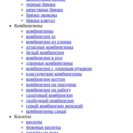
черные брюки
шерстяные брюки
брюки экокожа
брюки кэжуал
Комбинезоны
комбинезоны
комбинезон xs
комбинезон из хлопка
атласные комбинезоны
белый комбинезон
комбинезон в пол
длинные комбинезоны
комбинезон с длинным рукавом
классические комбинезоны
комбинезон коттон
комбинезон на праздник
комбинезон на работу
салатовый комбинезон
свободный комбинезон
серый комбинезон женский
комбинезоны casual
Кюлоты
кюлоты
бежевые кюлоты
кюлоты из льна