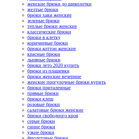
женские брюки до щиколотки
желтые брюки
брюки хаки женские
зеленые брюки
теплые брюки женские
классические брюки
брюки в клетку
коричневые брюки
брюки коттон женские
красные брюки
льняные брюки
брюки лето 2020 купить
брюки из плащевки
брюки женские вечерние
женские прогулочные брюки купить
брюки приталенные
прямые брюки
брюки клеш
розовые брюки
салатовые брюки женские
брюки свободного кроя
серые брюки
синие брюки
узкие брюки
фиолетовые брюки