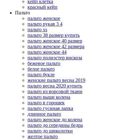
кейп клетка
красный кейп
Пальто
пальто женское
пальто рукав 3 4
пальто xs
пальто 38 размер купить
пальто женское 40 размер
пальто женское 42 размера
пальто женское 44
пальто полиэстер вискоза
бежевое пальто
белое пальто
пальто букле
женские пальто весна 2019
пальто весна 2020 купить
пальто из ворсовой ткани
пальто выше колена
пальто в горошек
пальто гусиная лапка
длинное пальто
пальто женское до колена
пальто до середины бедра
пальто до щиколотки
желтое пальто