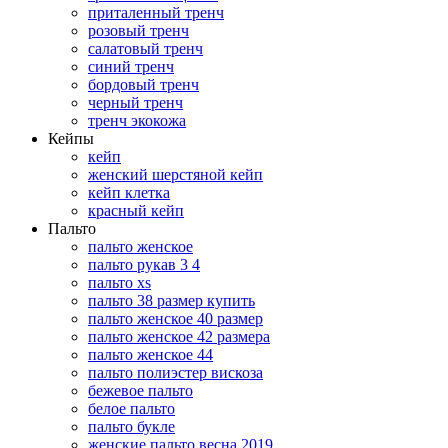
приталенный тренч
розовый тренч
салатовый тренч
синий тренч
бордовый тренч
черный тренч
тренч экокожа
Кейпы
кейп
женский шерстяной кейп
кейп клетка
красный кейп
Пальто
пальто женское
пальто рукав 3 4
пальто xs
пальто 38 размер купить
пальто женское 40 размер
пальто женское 42 размера
пальто женское 44
пальто полиэстер вискоза
бежевое пальто
белое пальто
пальто букле
женские пальто весна 2019