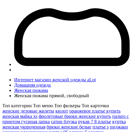
Интернет магазин женской одежды aLot
Домашняя одежда
Женская пижама
Женская пижама прямой, свободный
Топ категории
Топ меню
Топ фильтры
Топ карточки
женские деловые жилеты
кюлот
оранжевое платье купить
женская майка xs
фиолетовые брюки женские купить
пальто с
принтом гусиная лапка
сатин блузка
рукав 7 8 платье
куртка
женская укороченная
брюки женские белые
платье s
пиджаки