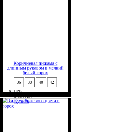
Коричневая пижама с
длинным рукавом в мелкий
белый горох
36
38
40
42
цена
Состав ткани
Крой
Длина
Длина рукава
Стиль
: прямой, свободный
: длинная
: casual
: 50%
: длинный
2 599
грн
Вискоза, 50% Полиэстер
Купить