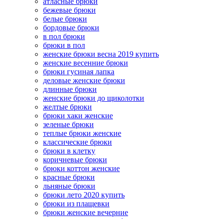
атласные брюки
бежевые брюки
белые брюки
бордовые брюки
в пол брюки
брюки в пол
женские брюки весна 2019 купить
женские весенние брюки
брюки гусиная лапка
деловые женские брюки
длинные брюки
женские брюки до щиколотки
желтые брюки
брюки хаки женские
зеленые брюки
теплые брюки женские
классические брюки
брюки в клетку
коричневые брюки
брюки коттон женские
красные брюки
льняные брюки
брюки лето 2020 купить
брюки из плащевки
брюки женские вечерние