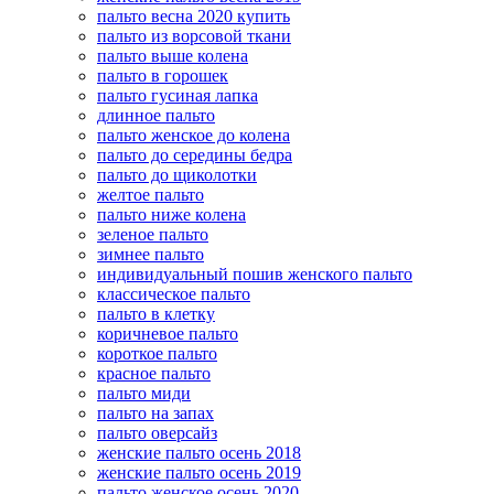
пальто весна 2020 купить
пальто из ворсовой ткани
пальто выше колена
пальто в горошек
пальто гусиная лапка
длинное пальто
пальто женское до колена
пальто до середины бедра
пальто до щиколотки
желтое пальто
пальто ниже колена
зеленое пальто
зимнее пальто
индивидуальный пошив женского пальто
классическое пальто
пальто в клетку
коричневое пальто
короткое пальто
красное пальто
пальто миди
пальто на запах
пальто оверсайз
женские пальто осень 2018
женские пальто осень 2019
пальто женское осень 2020