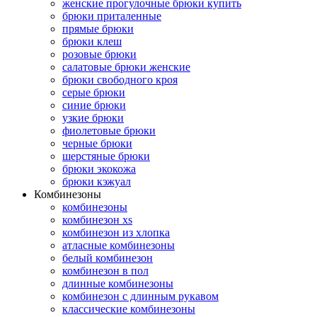
женские прогулочные брюки купить
брюки приталенные
прямые брюки
брюки клеш
розовые брюки
салатовые брюки женские
брюки свободного кроя
серые брюки
синие брюки
узкие брюки
фиолетовые брюки
черные брюки
шерстяные брюки
брюки экокожа
брюки кэжуал
Комбинезоны
комбинезоны
комбинезон xs
комбинезон из хлопка
атласные комбинезоны
белый комбинезон
комбинезон в пол
длинные комбинезоны
комбинезон с длинным рукавом
классические комбинезоны