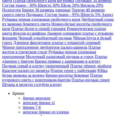
цвета
Платья свободного кроя костюмка
Пиджаки 34 размера
Состав ткани - 30% Шерсть 30% Шелк 20% Вискоза 20%
Полиэстер
Брюки 36 размера длинные
Тренчи 40 размера
синего цвета
Пиджаки: Состав ткани - 95% Шерсть 5% Акрил
Рубашка черная хлопковая свободного кроя
Двубортный плащ
из экокожи бежевого цвета
Нежно-белые кюлоты свободного
кроя
Платье белое в синий горошек
Романтическое платье
цвета фуксия из шифона
Льняное оливковое платье с рукавом-
фонарик
Черный однобортный пиджак
Чёрная блуза в белый
горох
Длинное фиолетовое платье с открытой спинкой
Чёрное приталенное двубортное пальто-шинель
Платье
желтое в греческом стиле
Рубашка черная хлопковая
приталенная
Молочный пальтовый пиджак в горох
Платье
длинное с бантом
Брюки прямые с карманами в клетку
Пиджак серый в клетку укороченный
Платье чёрное двойное
Красное пальто из экомеха
Платье серое с пайетками
Юбка
белая экокожа за колено
Брюки-кюлоты бежевые
Платье
пудрового цвета с воротником-бантом
Платье-пиджак синее
Штаны в мелкую голубую клетку
Брюки
брюки женские
женские брюки xl
брюки 7 8
женские брюки из хлопка