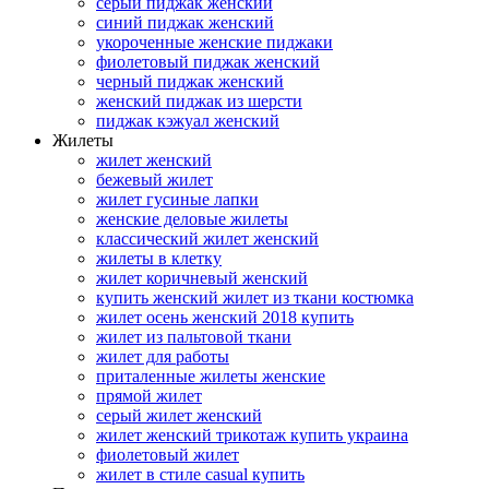
серый пиджак женский
синий пиджак женский
укороченные женские пиджаки
фиолетовый пиджак женский
черный пиджак женский
женский пиджак из шерсти
пиджак кэжуал женский
Жилеты
жилет женский
бежевый жилет
жилет гусиные лапки
женские деловые жилеты
классический жилет женский
жилеты в клетку
жилет коричневый женский
купить женский жилет из ткани костюмка
жилет осень женский 2018 купить
жилет из пальтовой ткани
жилет для работы
приталенные жилеты женские
прямой жилет
серый жилет женский
жилет женский трикотаж купить украина
фиолетовый жилет
жилет в стиле casual купить