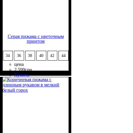
Серая пижама с цветочным
принтом
34
36
38
40
42
44
цена
2 599
грн
Состав ткани
Крой
Длина
Длина рукава
Стиль
: прямой, свободный
: классическая
: casual
: 50%
: длинный
Купить
Вискоза, 50% Полиэстер