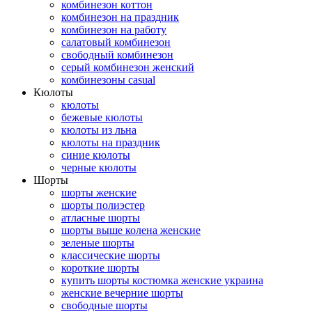
комбинезон коттон
комбинезон на праздник
комбинезон на работу
салатовый комбинезон
свободный комбинезон
серый комбинезон женский
комбинезоны casual
Кюлоты
кюлоты
бежевые кюлоты
кюлоты из льна
кюлоты на праздник
синие кюлоты
черные кюлоты
Шорты
шорты женские
шорты полиэстер
атласные шорты
шорты выше колена женские
зеленые шорты
классические шорты
короткие шорты
купить шорты костюмка женские украина
женские вечерние шорты
свободные шорты