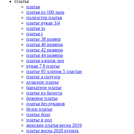
Платья
платья
платья из 100 льна
полиэстер платья
платье рукав 3/4
платья xs
платья s
платье 38 размер
платья 40 размера
платье 42 размера
платья 44 размера
платья хлопок лен
рукав 7 8 платье
платье 95 хлопок 5 эластан
платье а силуэта
атласное платье
бархатное платье
платье из батиста
бежевое платье
платья без рукавов
белое платье
платье бохо
платье в пол
женские платья весна 2019
платье весна 2020 купить