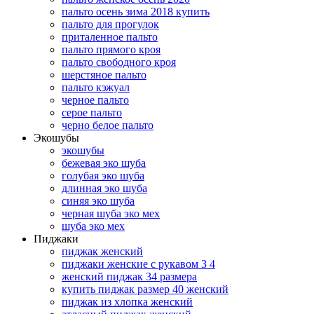
пальто осень зима 2018 купить
пальто для прогулок
приталенное пальто
пальто прямого кроя
пальто свободного кроя
шерстяное пальто
пальто кэжуал
черное пальто
серое пальто
черно белое пальто
Экошубы
экошубы
бежевая эко шуба
голубая эко шуба
длинная эко шуба
синяя эко шуба
черная шуба эко мех
шуба эко мех
Пиджаки
пиджак женский
пиджаки женские с рукавом 3 4
женский пиджак 34 размера
купить пиджак размер 40 женский
пиджак из хлопка женский