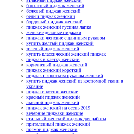
атласный пиджак женский
бархатный пиджак женский
бежевый пиджак женский
белый пиджак женский
бордовый пиджак женский
пиджак женский гусиная лапка
женские деловые пиджаки
пиджаки женские с длинным рукавом
купить желтый пиджак женский
зеленый пиджак женский
купить классический женский пиджак
пиджак в клетку женский
коричневый пиджак женский
пиджак женский короткий
пиджак с коротким рукавом женский
купить пиджак женский из костюмной ткани в
украине
пиджаки коттон женские
красный пиджак женский
льняной пиджак женский
пиджак женский на осень 2019
вечерние пиджаки женские
стильный женский пиджак для работы
приталенный пиджак женский
прямой пиджак женский