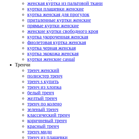
женская куртка из пальтовой ткани
куртки плащевки женские
куртка женская для прогулок
приталенные куртки женские
прямые куртки женские
женские куртки свободного кроя
куртка укороченная женская
фиолетовая куртка женская
куртка черная женская
куртка экокожа женская
куртки женские casual
Тренчи
тренч женский
полиэстер тренч
тренч s купить
тренч из хлопка
белый тренч
желтый тренч
тренч по колено
зеленый тренч
классический тренч
коричневый тренч
красный тренч
тренч миди
тренч из плащевки