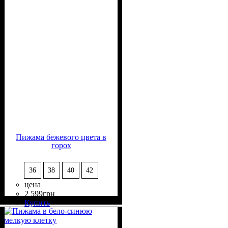
Пижама бежевого цвета в
горох
36
38
40
42
цена
2 599
грн
Состав ткани
Крой
Длина
Стиль
: прямой, свободный
: классическая
: casual
: 50%
Купить
Вискоза, 50% Полиэстер