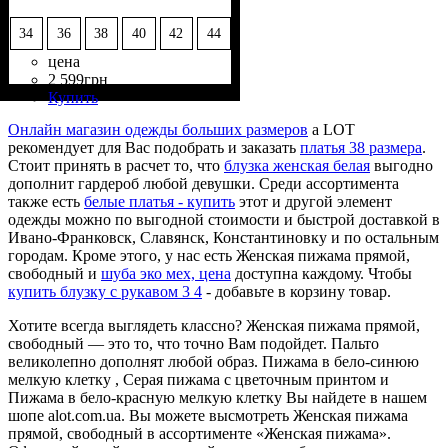
34
36
38
40
42
44
цена
2 599
грн
Состав ткани
Крой
Длина
Длина рукава
Стиль
: прямой, свободный
: до щиколоток
: casual
: 95% Хлопок,
: длинный
Купить
5% Эластан
Онлайн магазин одежды больших размеров
a LOT
рекомендует для Вас подобрать и заказать
платья 38 размера
.
Стоит принять в расчет то, что
блузка женская белая
выгодно
дополнит гардероб любой девушки. Среди ассортимента
также есть
белые платья - купить
этот и другой элемент
одежды можно по выгодной стоимости и быстрой доставкой в
Ивано-Франковск, Славянск, Константиновку и по остальным
городам. Кроме этого, у нас есть Женская пижама прямой,
свободный и
шуба эко мех, цена
доступна каждому. Чтобы
купить блузку с рукавом 3 4
- добавьте в корзину товар.
Хотите всегда выглядеть классно? Женская пижама прямой,
свободный — это то, что точно Вам подойдет. Пальто
великолепно дополнят любой образ. Пижама в бело-синюю
мелкую клетку , Серая пижама с цветочным принтом и
Пижама в бело-красную мелкую клетку Вы найдете в нашем
шопе alot.com.ua. Вы можете высмотреть Женская пижама
прямой, свободный в ассортименте «Женская пижама».