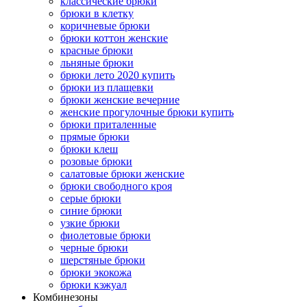
классические брюки
брюки в клетку
коричневые брюки
брюки коттон женские
красные брюки
льняные брюки
брюки лето 2020 купить
брюки из плащевки
брюки женские вечерние
женские прогулочные брюки купить
брюки приталенные
прямые брюки
брюки клеш
розовые брюки
салатовые брюки женские
брюки свободного кроя
серые брюки
синие брюки
узкие брюки
фиолетовые брюки
черные брюки
шерстяные брюки
брюки экокожа
брюки кэжуал
Комбинезоны