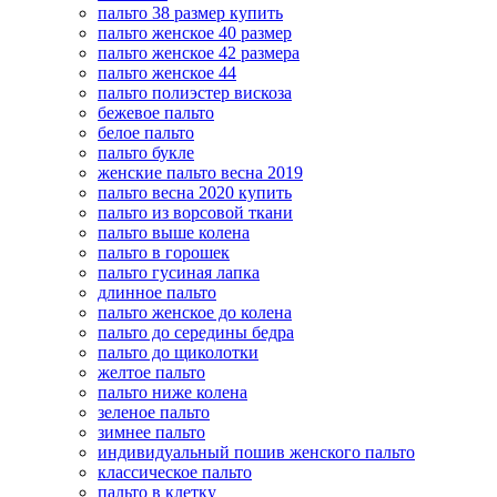
пальто 38 размер купить
пальто женское 40 размер
пальто женское 42 размера
пальто женское 44
пальто полиэстер вискоза
бежевое пальто
белое пальто
пальто букле
женские пальто весна 2019
пальто весна 2020 купить
пальто из ворсовой ткани
пальто выше колена
пальто в горошек
пальто гусиная лапка
длинное пальто
пальто женское до колена
пальто до середины бедра
пальто до щиколотки
желтое пальто
пальто ниже колена
зеленое пальто
зимнее пальто
индивидуальный пошив женского пальто
классическое пальто
пальто в клетку