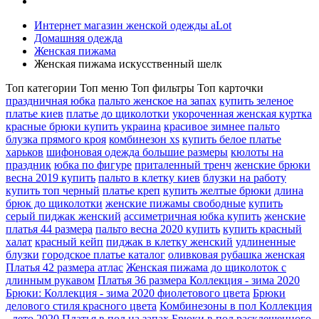
Интернет магазин женской одежды aLot
Домашняя одежда
Женская пижама
Женская пижама искусственный шелк
Топ категории
Топ меню
Топ фильтры
Топ карточки
праздничная юбка
пальто женское на запах
купить зеленое
платье киев
платье до щиколотки
укороченная женская куртка
красные брюки купить украина
красивое зимнее пальто
блузка прямого кроя
комбинезон xs
купить белое платье
харьков
шифоновая одежда большие размеры
кюлоты на
праздник
юбка по фигуре
приталенный тренч
женские брюки
весна 2019 купить
пальто в клетку киев
блузки на работу
купить топ черный
платье креп
купить желтые брюки
длина
брюк до щиколотки
женские пижамы свободные
купить
серый пиджак женский
ассиметричная юбка купить
женские
платья 44 размера
пальто весна 2020 купить
купить красный
халат
красный кейп
пиджак в клетку женский
удлиненные
блузки
городское платье каталог
оливковая рубашка женская
Платья 42 размера атлас
Женская пижама до щиколоток с
длинным рукавом
Платья 36 размера Коллекция - зима 2020
Брюки: Коллекция - зима 2020 фиолетового цвета
Брюки
делового стиля красного цвета
Комбинезоны в пол Коллекция
- лето 2020
Платья в пол на запах
Брюки в пол расклешенного