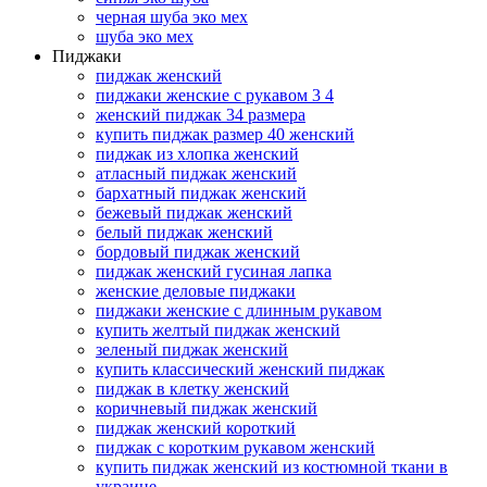
черная шуба эко мех
шуба эко мех
Пиджаки
пиджак женский
пиджаки женские с рукавом 3 4
женский пиджак 34 размера
купить пиджак размер 40 женский
пиджак из хлопка женский
атласный пиджак женский
бархатный пиджак женский
бежевый пиджак женский
белый пиджак женский
бордовый пиджак женский
пиджак женский гусиная лапка
женские деловые пиджаки
пиджаки женские с длинным рукавом
купить желтый пиджак женский
зеленый пиджак женский
купить классический женский пиджак
пиджак в клетку женский
коричневый пиджак женский
пиджак женский короткий
пиджак с коротким рукавом женский
купить пиджак женский из костюмной ткани в
украине