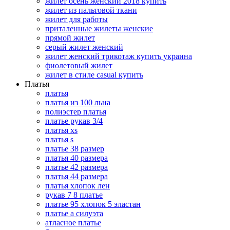
жилет осень женский 2018 купить
жилет из пальтовой ткани
жилет для работы
приталенные жилеты женские
прямой жилет
серый жилет женский
жилет женский трикотаж купить украина
фиолетовый жилет
жилет в стиле casual купить
Платья
платья
платья из 100 льна
полиэстер платья
платье рукав 3/4
платья xs
платья s
платье 38 размер
платья 40 размера
платье 42 размера
платья 44 размера
платья хлопок лен
рукав 7 8 платье
платье 95 хлопок 5 эластан
платье а силуэта
атласное платье