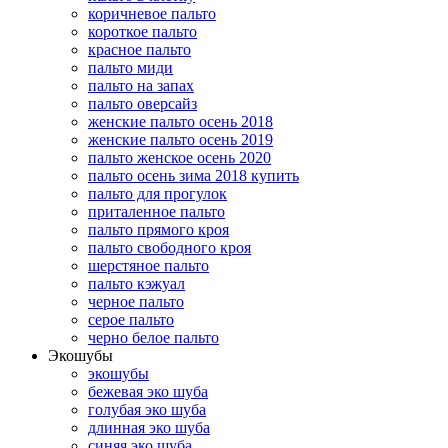
коричневое пальто
короткое пальто
красное пальто
пальто миди
пальто на запах
пальто оверсайз
женские пальто осень 2018
женские пальто осень 2019
пальто женское осень 2020
пальто осень зима 2018 купить
пальто для прогулок
приталенное пальто
пальто прямого кроя
пальто свободного кроя
шерстяное пальто
пальто кэжуал
черное пальто
серое пальто
черно белое пальто
Экошубы
экошубы
бежевая эко шуба
голубая эко шуба
длинная эко шуба
синяя эко шуба