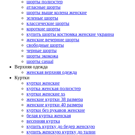
шорты полиэстер
атласные шорты
шорты выше колена женские
зеленые шорты
классические шорты
короткие шорты
купить шорты костюмка женские украина
женские вечерние шорты
свободные шорты
черные шорты
шорты экокожа
шорты casual
Верхняя одежда
женская верхняя одежда
Куртки
куртки женские
куртка женская полиэстер
куртки женские xs
женские куртки 38 размера
женские куртки 40 размера
куртки без рукавов женские
белая куртка женская
весенняя куртка
купить куртку до бедер женскую
купить женскую куртку до талии