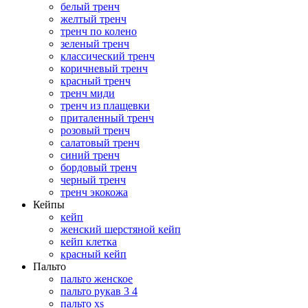
белый тренч
желтый тренч
тренч по колено
зеленый тренч
классический тренч
коричневый тренч
красный тренч
тренч миди
тренч из плащевки
приталенный тренч
розовый тренч
салатовый тренч
синий тренч
бордовый тренч
черный тренч
тренч экокожа
Кейпы
кейп
женский шерстяной кейп
кейп клетка
красный кейп
Пальто
пальто женское
пальто рукав 3 4
пальто xs