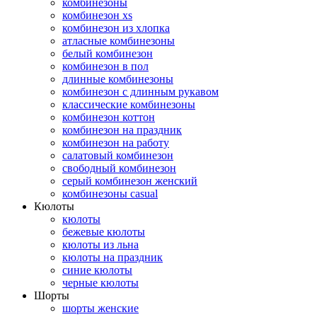
комбинезоны
комбинезон xs
комбинезон из хлопка
атласные комбинезоны
белый комбинезон
комбинезон в пол
длинные комбинезоны
комбинезон с длинным рукавом
классические комбинезоны
комбинезон коттон
комбинезон на праздник
комбинезон на работу
салатовый комбинезон
свободный комбинезон
серый комбинезон женский
комбинезоны casual
Кюлоты
кюлоты
бежевые кюлоты
кюлоты из льна
кюлоты на праздник
синие кюлоты
черные кюлоты
Шорты
шорты женские