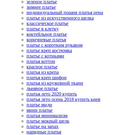
зеленое платье
зимнее платье
индивидуальный пошив платья цена
платье из искусственного шелка
классическое платье
платье в клетку
коктейльное платье
коричневые платья
платье с коротким рукавом
платье креп костюмка
платье с котиками
платья коттон
красное платье
платья из крепа
платья креп шифон
платья из кружевной ткани
льняное платье
платья лето 2020 купить
платья лето осень 2018 купить киев
платье миди
мини платье
платья минимализм
платье мокрый шелк
платье на запах
нарядные платья