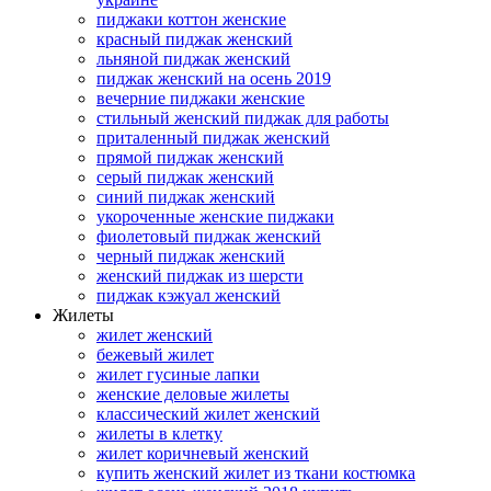
пиджаки коттон женские
красный пиджак женский
льняной пиджак женский
пиджак женский на осень 2019
вечерние пиджаки женские
стильный женский пиджак для работы
приталенный пиджак женский
прямой пиджак женский
серый пиджак женский
синий пиджак женский
укороченные женские пиджаки
фиолетовый пиджак женский
черный пиджак женский
женский пиджак из шерсти
пиджак кэжуал женский
Жилеты
жилет женский
бежевый жилет
жилет гусиные лапки
женские деловые жилеты
классический жилет женский
жилеты в клетку
жилет коричневый женский
купить женский жилет из ткани костюмка