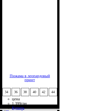
Пижама в леопардовый
принт
34
36
38
40
42
44
цена
1 399
грн
Состав ткани
Крой
Длина
Стиль
: по фигуре
: выше колена
: casual
: 50%
Купить