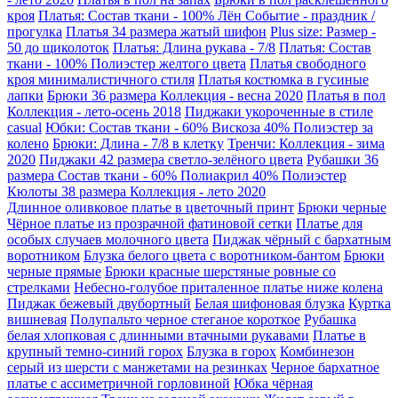
кроя
Платья: Состав ткани - 100% Лён Событие - праздник /
прогулка
Платья 34 размера жатый шифон
Plus size: Размер -
50 до щиколоток
Платья: Длина рукава - 7/8
Платья: Состав
ткани - 100% Полиэстер желтого цвета
Платья свободного
кроя минималистичного стиля
Платья костюмка в гусиные
лапки
Брюки 36 размера Коллекция - весна 2020
Платья в пол
Коллекция - лето-осень 2018
Пиджаки укороченные в стиле
casual
Юбки: Состав ткани - 60% Вискоза 40% Полиэстер за
колено
Брюки: Длина - 7/8 в клетку
Тренчи: Коллекция - зима
2020
Пиджаки 42 размера светло-зелёного цвета
Рубашки 36
размера Состав ткани - 60% Полиакрил 40% Полиэстер
Кюлоты 38 размера Коллекция - лето 2020
Длинное оливковое платье в цветочный принт
Брюки черные
Чёрное платье из прозрачной фатиновой сетки
Платье для
особых случаев молочного цвета
Пиджак чёрный с бархатным
воротником
Блузка белого цвета с воротником-бантом
Брюки
черные прямые
Брюки красные шерстяные ровные со
стрелками
Небесно-голубое приталенное платье ниже колена
Пиджак бежевый двубортный
Белая шифоновая блузка
Куртка
вишневая
Полупальто черное стеганое короткое
Рубашка
белая хлопковая с длинными втачными рукавами
Платье в
крупный темно-синий горох
Блузка в горох
Комбинезон
серый из шерсти с манжетами на резинках
Черное бархатное
платье с ассиметричной горловиной
Юбка чёрная