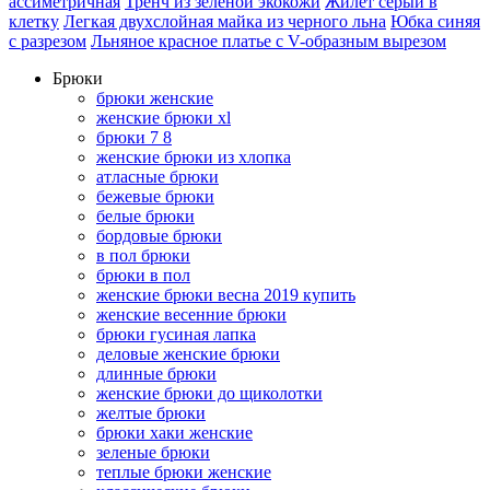
ассиметричная
Тренч из зеленой экокожи
Жилет серый в
клетку
Легкая двухслойная майка из черного льна
Юбка синяя
с разрезом
Льняное красное платье с V-образным вырезом
Брюки
брюки женские
женские брюки xl
брюки 7 8
женские брюки из хлопка
атласные брюки
бежевые брюки
белые брюки
бордовые брюки
в пол брюки
брюки в пол
женские брюки весна 2019 купить
женские весенние брюки
брюки гусиная лапка
деловые женские брюки
длинные брюки
женские брюки до щиколотки
желтые брюки
брюки хаки женские
зеленые брюки
теплые брюки женские