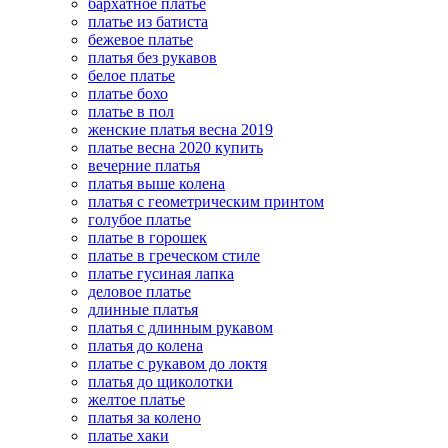
бархатное платье
платье из батиста
бежевое платье
платья без рукавов
белое платье
платье бохо
платье в пол
женские платья весна 2019
платье весна 2020 купить
вечерние платья
платья выше колена
платья с геометрическим принтом
голубое платье
платье в горошек
платье в греческом стиле
платье гусиная лапка
деловое платье
длинные платья
платья с длинным рукавом
платья до колена
платье с рукавом до локтя
платья до щиколотки
желтое платье
платья за колено
платье хаки