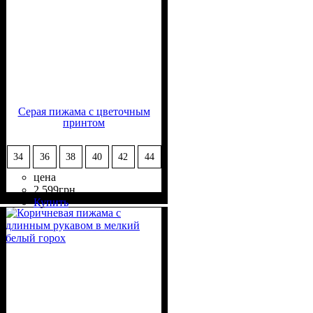
Серая пижама с цветочным
принтом
34
36
38
40
42
44
цена
2 599
грн
Состав ткани
Крой
Длина
Длина рукава
Стиль
: прямой, свободный
: классическая
: casual
: 50%
: длинный
Купить
Вискоза, 50% Полиэстер