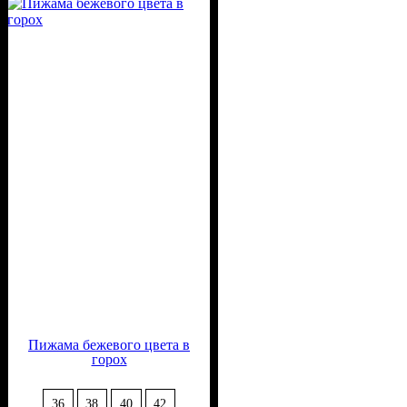
Вискоза, 50% Полиэстер
Пижама бежевого цвета в
горох
36
38
40
42