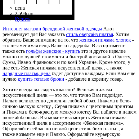
цена
2 599
грн
Состав ткани
Крой
Длина
Стиль
: прямой, свободный
: классическая
: casual
: 50%
Купить
Вискоза, 50% Полиэстер
Интернет магазин брендовой женской одежды
Алот
рекомендует для Вас заказать
стиль оверсайз платья
. Хотим
обратить Ваше внимание на то, что
женская пижама хлопок
-
это незаменимая вещь Вашего гардероба. В ассортименте
также есть
гольфы женские - купить
это и другое изделие
можно по лучшей стоимости и быстрой доставкой в Одессу,
Сумы, Ивано-Франковск и по всей Украине. Кроме этого, у
нас есть Женская пижама искусственный шелк , а также
нарядные платья, цена
будет доступна каждому. Если Вам еще
нужно
купить теплые брюки
- добавьте в корзину товар.
Хотите всегда выглядеть классно? Женская пижама
искусственный шелк — это то, что точно Вам подойдет.
Пальто великолепно дополнят любой образ. Пижама в бело-
синюю мелкую клетку , Серая пижама с цветочным принтом
и Пижама в бело-красную мелкую клетку Вы найдете в нашем
шопе alot.com.ua. Вы можете высмотреть Женская пижама
искусственный шелк в ассортименте «Женская пижама».
Оформляйте сейчас по низкой цене стиль бохо платье , а
также возьмите еще и Пальто. Оформляйте курьерскую