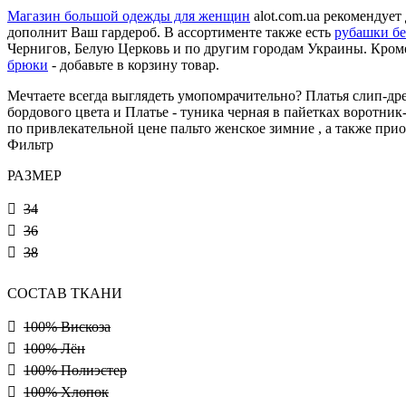
Магазин большой одежды для женщин
alot.com.ua рекомендует
дополнит Ваш гардероб. В ассортименте также есть
рубашки бе
Чернигов, Белую Церковь и по другим городам Украины. Кроме 
брюки
- добавьте в корзину товар.
Мечтаете всегда выглядеть умопомрачительно? Платья слип-дре
бордового цвета и Платье - туника черная в пайетках воротник
по привлекательной цене пальто женское зимние , а также пр
Фильтр
РАЗМЕР
34
36
38
СОСТАВ ТКАНИ
100% Вискоза
100% Лён
100% Полиэстер
100% Хлопок