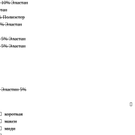
, 10% Эластан
етан
% Полиэстер
5% Эластан
, 5% Эластан
, 5% Эластан
, Эластин 5%
короткая
макси
миди