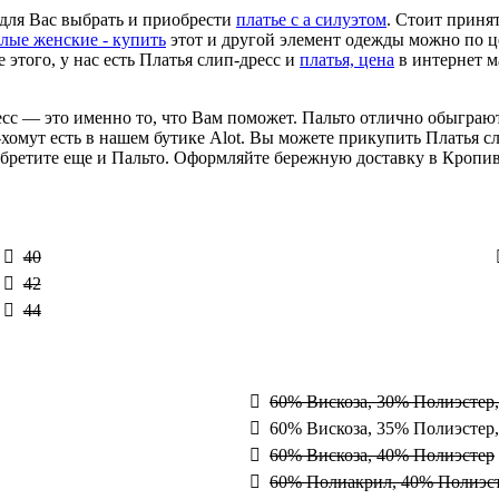
 для Вас выбрать и приобрести
платье с а силуэтом
. Стоит принят
лые женские - купить
этот и другой элемент одежды можно по це
этого, у нас есть Платья слип-дресс и
платья, цена
в интернет м
сс — это именно то, что Вам поможет. Пальто отлично обыграют
-хомут есть в нашем бутике Alot. Вы можете прикупить Платья с
иобретите еще и Пальто. Оформляйте бережную доставку в Кропи
40
42
44
60% Вискоза, 30% Полиэстер
60% Вискоза, 35% Полиэстер
60% Вискоза, 40% Полиэстер
60% Полиакрил, 40% Полиэс