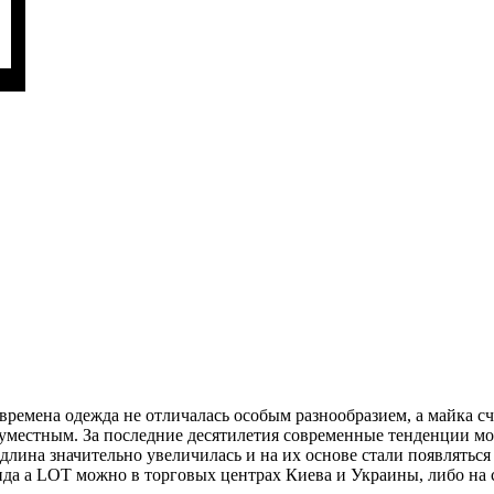
е времена одежда не отличалась особым разнообразием, а майка 
 неуместным. За последние десятилетия современные тенденции 
 длина значительно увеличилась и на их основе стали появлятьс
да a LOT можно в торговых центрах Киева и Украины, либо на са