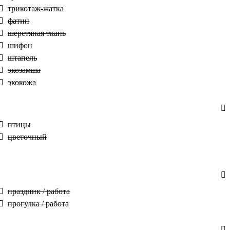
трикотаж-жатка
фатин
шерстяная ткань
шифон
штапель
экозамша
экокожа
птицы
цветочный
праздник / работа
прогулка / работа