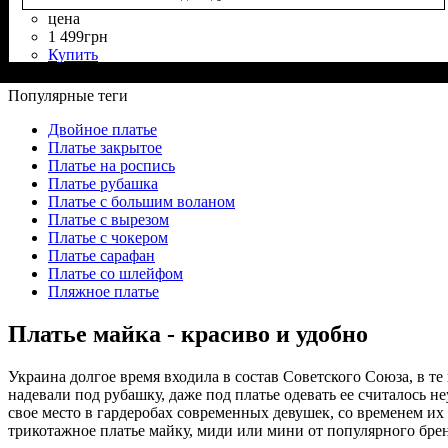
цена
1 499
грн
Купить
Состав ткани
Крой
Длина
Длина рукава
Стиль
: прямой
: за колено
: слип-дресс
: 60% Вискоза, 35% Полиэстер, 5% Эластан
: без рукава
Популярные теги
Двойное платье
Платье закрытое
Платье на роспись
Платье рубашка
Платье с большим воланом
Платье с вырезом
Платье с чокером
Платье сарафан
Платье со шлейфом
Пляжное платье
Платье майка - красиво и удобно
Украина долгое время входила в состав Советского Союза, в т
надевали под рубашку, даже под платье одевать ее считалось
свое место в гардеробах современных девушек, со временем их
трикотажное платье майку, миди или мини от популярного брен