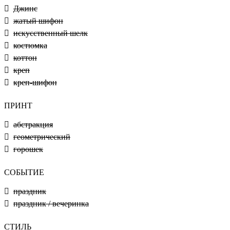
Джинс
жатый шифон
искусственный шелк
костюмка
коттон
креп
креп-шифон
ПРИНТ
абстракция
геометрический
горошек
СОБЫТИЕ
праздник
праздник / вечеринка
СТИЛЬ