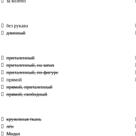
за колено
без рукава
длинный
приталенный
приталенный, на запах
приталенный, по фигуре
прямой
прямой, приталенный
прямой, свободный
кружевная ткань
лён
Модал