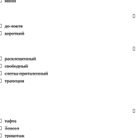
мини
до локтя
короткий
расклешенный
свободный
слегка приталенный
трапеция
тафта
Тенсел
трикотаж