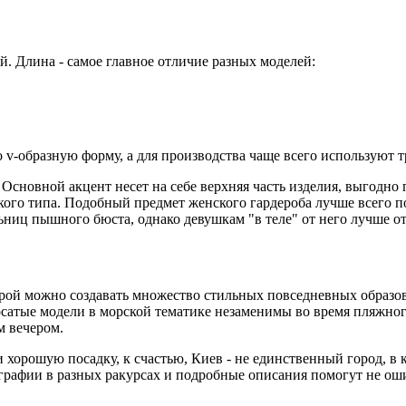
. Длина - самое главное отличие разных моделей:
 v-образную форму, а для производства чаще всего используют 
сновной акцент несет на себе верхняя часть изделия, выгодно п
такого типа. Подобный предмет женского гардероба лучше всего
ниц пышного бюста, однако девушкам "в теле" от него лучше от
торой можно создавать множество стильных повседневных образ
осатые модели в морской тематике незаменимы во время пляжног
м вечером.
 хорошую посадку, к счастью, Киев - не единственный город, в 
графии в разных ракурсах и подробные описания помогут не ош