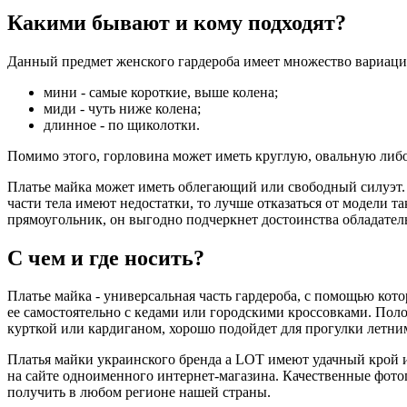
Какими бывают и кому подходят?
Данный предмет женского гардероба имеет множество вариаций
мини - самые короткие, выше колена;
миди - чуть ниже колена;
длинное - по щиколотки.
Помимо этого, горловина может иметь круглую, овальную либо
Платье майка может иметь облегающий или свободный силуэт. О
части тела имеют недостатки, то лучше отказаться от модели 
прямоугольник, он выгодно подчеркнет достоинства обладатель
С чем и где носить?
Платье майка - универсальная часть гардероба, с помощью ко
ее самостоятельно с кедами или городскими кроссовками. Пол
курткой или кардиганом, хорошо подойдет для прогулки летни
Платья майки украинского бренда a LOT имеют удачный крой и
на сайте одноименного интернет-магазина. Качественные фото
получить в любом регионе нашей страны.