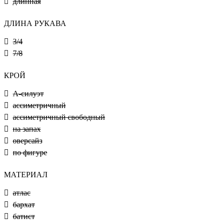
длинная
ДЛИНА РУКАВА
3/4
7/8
КРОЙ
А-силуэт
ассиметричный
ассиметричный свободный
на запах
оверсайз
по фигуре
МАТЕРИАЛ
атлас
бархат
батист