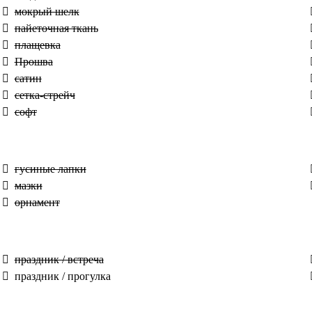
мокрый шелк
пайеточная ткань
плащевка
Прошва
сатин
сетка-стрейч
софт
гусиные лапки
мазки
орнамент
праздник / встреча
праздник / прогулка