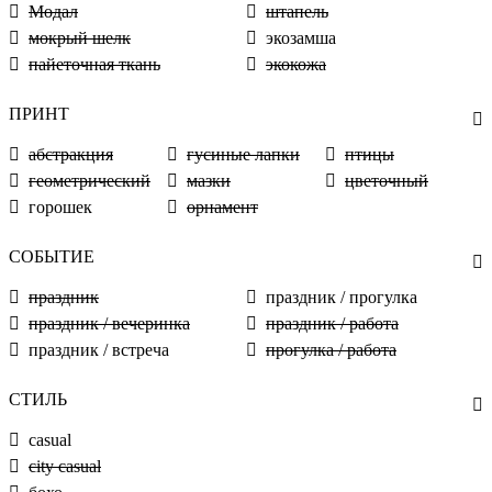
Модал
штапель
мокрый шелк
экозамша
пайеточная ткань
экокожа
ПРИНТ
абстракция
гусиные лапки
птицы
геометрический
мазки
цветочный
горошек
орнамент
СОБЫТИЕ
праздник
праздник / прогулка
праздник / вечеринка
праздник / работа
праздник / встреча
прогулка / работа
СТИЛЬ
casual
city casual