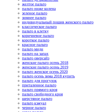
желтое пальто
пальто ниже колена
зеленое пальто
зимнее пальто
индивидуальный пошив женского пальто
классическое пальто
пальто в клетку
коричневое пальто
короткое пальто
красное пальто
пальто миди
пальто на запах
пальто оверсайз
женские пальто осень 2018
женские пальто осень 2019
пальто женское осень 2020
пальто осень зима 2018 купить
пальто для прогулок
приталенное пальто
пальто прямого кроя
пальто свободного кроя
шерстяное пальто
пальто кэжуал
черное пальто