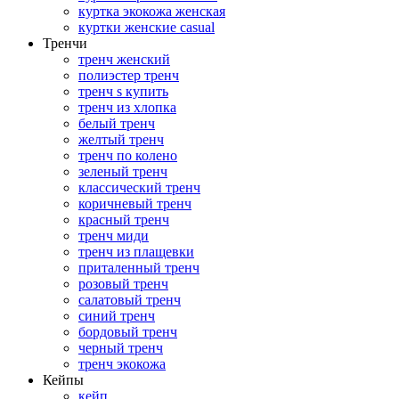
куртка экокожа женская
куртки женские casual
Тренчи
тренч женский
полиэстер тренч
тренч s купить
тренч из хлопка
белый тренч
желтый тренч
тренч по колено
зеленый тренч
классический тренч
коричневый тренч
красный тренч
тренч миди
тренч из плащевки
приталенный тренч
розовый тренч
салатовый тренч
синий тренч
бордовый тренч
черный тренч
тренч экокожа
Кейпы
кейп