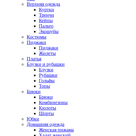
Верхняя одежда
Куртки
Тренчи
Кейпы
Пальто
Экошубы
Костюмы
Пиджаки
Пиджаки
Жилеты
Платья
Блузки и рубашки
Блузки
Рубашки
Гольфы
Топы
Брюки
Брюки
Комбинезоны
Кюлоты
Шорты
Юбки
Домашняя одежда
Женская пижама
Халат женский