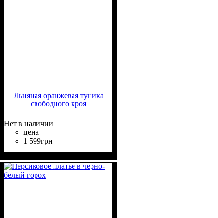
Льняная оранжевая туника
свободного кроя
Нет в наличии
цена
1 599
грн
Состав ткани
Крой
Длина
Длина рукава
Стиль
: свободный
: до колена
: casual
: 50% Лён,
: короткий
50% Хлопок