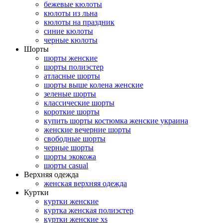
бежевые кюлоты
кюлоты из льна
кюлоты на праздник
синие кюлоты
черные кюлоты
Шорты
шорты женские
шорты полиэстер
атласные шорты
шорты выше колена женские
зеленые шорты
классические шорты
короткие шорты
купить шорты костюмка женские украина
женские вечерние шорты
свободные шорты
черные шорты
шорты экокожа
шорты casual
Верхняя одежда
женская верхняя одежда
Куртки
куртки женские
куртка женская полиэстер
куртки женские xs