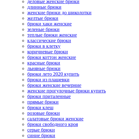
деловые женские брюки
длинные брюки
женские брюки до щиколотки
желтые брюки
брюки хаки женские
зеленые брюки
теплые брюки женские
классические брюки
брюки в клетку
коричневые брюки
брюки коттон женские
красные брюки
льняные брюки
брюки лето 2020 купить
брюки из плащевки
брюки женские вечерние
женские прогулочные брюки купить
брюки приталенные
прямые брюки
брюки клеш
розовые брюки
салатовые брюки женские
брюки свободного кроя
серые брюки
синие брюки