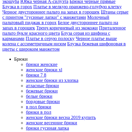
экошуба
Юбка черная А-силуэта
Брюки черные прямые
Блузка в горох
Платье в мелкую оранжево-голубую клетку
Черное двустороннее пальто на запах в горошек
Штаны серые
с принтом "гусиные лапки" с манжетами
Молочный
пальтовый пиджак в горох
Белое двустороннее пальто на
запах в горошек
Тренч коричневый из экокожи
Приталенное
пальто букле красного цвета
Блуза серая из шифона с
карманами
Платье в серую полоску
Черное платье выше
колена с ассиметричным низом
Блузка бежевая шифоновая в
цветы с широким манжетом
Брюки
брюки женские
женские брюки xl
брюки 7 8
женские брюки из хлопка
атласные брюки
бежевые брюки
белые брюки
бордовые брюки
в пол брюки
брюки в пол
женские брюки весна 2019 купить
женские весенние брюки
брюки гусиная лапка