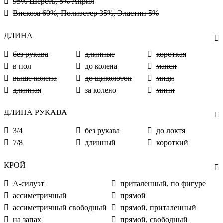
95% Шерсть, 5% Акрил
Вискоза 60%, Полиэстер 35%, Эластин 5%
ДЛИНА
без рукава
длинные
короткая
в пол
до колена
макси
выше колена
до щиколоток
миди
длинная
за колено
мини
ДЛИНА РУКАВА
3/4
без рукава
до локтя
7/8
длинный
короткий
КРОЙ
А-силуэт
приталенный, по фигуре
ассиметричный
прямой
ассиметричный свободный
прямой, приталенный
на запах
прямой, свободный