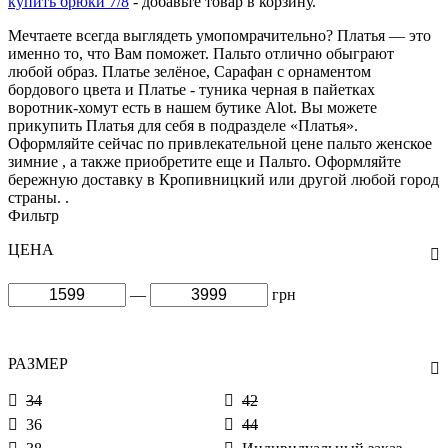
купить брюки 7/8
- добавьте товар в корзину.
Мечтаете всегда выглядеть умопомрачительно? Платья — это
именно то, что Вам поможет. Пальто отлично обыграют
любой образ. Платье зелёное, Сарафан с орнаментом
бордового цвета и Платье - туника черная в пайетках
воротник-хомут есть в нашем бутике Alot. Вы можете
прикупить Платья для себя в подразделе «Платья».
Оформляйте сейчас по привлекательной цене пальто женское
зимние , а также приобретите еще и Пальто. Оформляйте
бережную доставку в Кропивницкий или другой любой город
страны. .
Фильтр
ЦЕНА
—
грн
РАЗМЕР
34
42
36
44