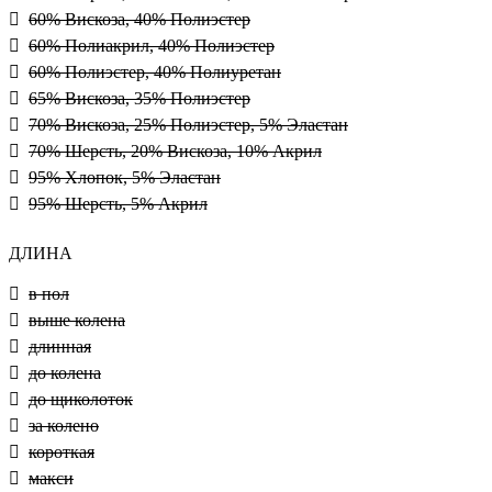
60% Вискоза, 40% Полиэстер
60% Полиакрил, 40% Полиэстер
60% Полиэстер, 40% Полиуретан
65% Вискоза, 35% Полиэстер
70% Вискоза, 25% Полиэстер, 5% Эластан
70% Шерсть, 20% Вискоза, 10% Акрил
95% Хлопок, 5% Эластан
95% Шерсть, 5% Акрил
ДЛИНА
в пол
выше колена
длинная
до колена
до щиколоток
за колено
короткая
макси