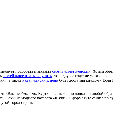
мендует подобрать и заказать
серый жилет женский
. Хотим обр
ть
коктейльное платье - купить
это и другое изделие можно по выг
ки: , а также
халат женский, цена
будет доступна каждому. Если
, что Вам необходимо. Куртки великолепно дополнят любой обра
еть Юбки: из модного каталога «Юбки». Оформляйте сейчас по л
угой город страны. .