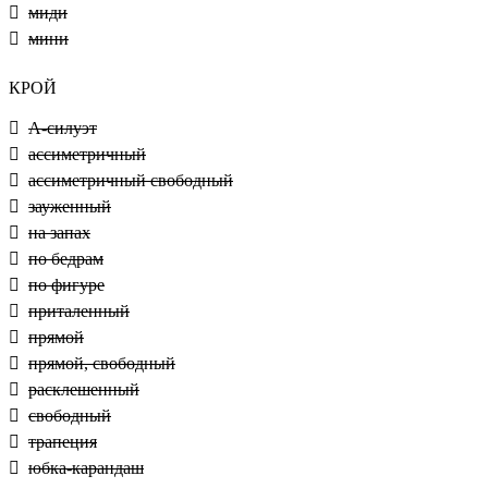
миди
мини
КРОЙ
А-силуэт
ассиметричный
ассиметричный свободный
зауженный
на запах
по бедрам
по фигуре
приталенный
прямой
прямой, свободный
расклешенный
свободный
трапеция
юбка-карандаш