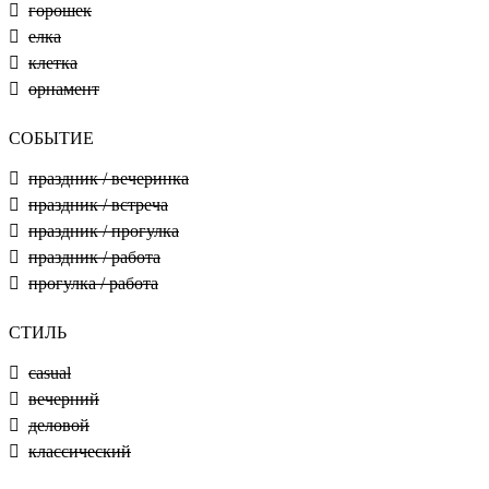
горошек
елка
клетка
орнамент
СОБЫТИЕ
праздник / вечеринка
праздник / встреча
праздник / прогулка
праздник / работа
прогулка / работа
СТИЛЬ
casual
вечерний
деловой
классический