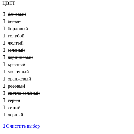
ЦВЕТ
бежевый
белый
бордовый
голубой
желтый
зеленый
коричневый
красный
молочный
оранжевый
розовый
светло-зелёный
серый
синий
черный
Очистить выбор