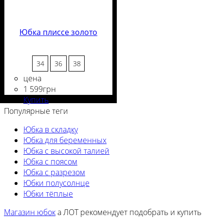
Юбка плиссе золото
34
36
38
цена
1 599
грн
Состав ткани
Крой
Длина
Стиль
: свободный
: casual
: в пол
: 60%
Купить
Вискоза, 40% Полиэстер
Популярные теги
Юбка в складку
Юбка для беременных
Юбка с высокой талией
Юбка с поясом
Юбка с разрезом
Юбки полусолнце
Юбки тёплые
Магазин юбок
а ЛОТ рекомендует подобрать и купить