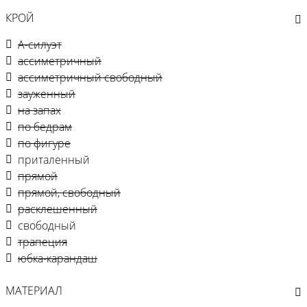
КРОЙ
А-силуэт
ассиметричный
ассиметричный свободный
зауженный
на запах
по бедрам
по фигуре
приталенный
прямой
прямой, свободный
расклешенный
свободный
трапеция
юбка-карандаш
МАТЕРИАЛ