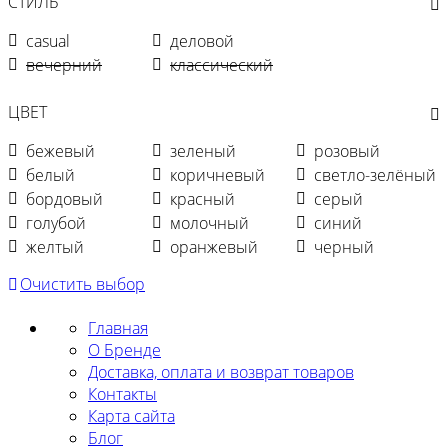
СТИЛЬ
casual
деловой
вечерний
классический
ЦВЕТ
бежевый
зеленый
розовый
белый
коричневый
светло-зелёный
бордовый
красный
серый
голубой
молочный
синий
желтый
оранжевый
черный
Очистить выбор
Главная
О Бренде
Доставка, оплата и возврат товаров
Контакты
Карта сайта
Блог