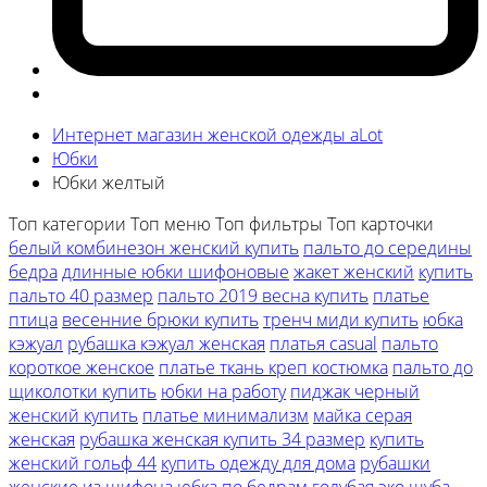
Интернет магазин женской одежды aLot
Юбки
Юбки желтый
Топ категории
Топ меню
Топ фильтры
Топ карточки
белый комбинезон женский купить
пальто до середины
бедра
длинные юбки шифоновые
жакет женский
купить
пальто 40 размер
пальто 2019 весна купить
платье
птица
весенние брюки купить
тренч миди купить
юбка
кэжуал
рубашка кэжуал женская
платья casual
пальто
короткое женское
платье ткань креп костюмка
пальто до
щиколотки купить
юбки на работу
пиджак черный
женский купить
платье минимализм
майка серая
женская
рубашка женская купить 34 размер
купить
женский гольф 44
купить одежду для дома
рубашки
женские из шифона
юбка по бедрам
голубая эко шуба