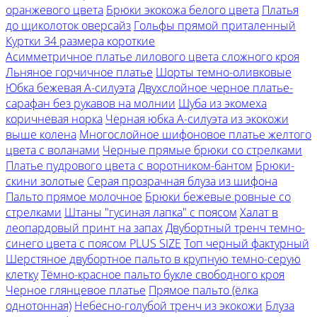
оранжевого цвета
Брюки экокожа белого цвета
Платья
до щиколоток оверсайз
Гольфы прямой приталенный
Куртки 34 размера короткие
Асимметричное платье лилового цвета сложного кроя
Льняное горчичное платье
Шорты темно-оливковые
Юбка бежевая А-силуэта
Двухслойное черное платье-
сарафан без рукавов на молнии
Шуба из экомеха
коричневая норка
Черная юбка А-силуэта из экокожи
выше колена
Многослойное шифоновое платье желтого
цвета с воланами
Черные прямые брюки со стрелками
Платье пудрового цвета с воротником-бантом
Брюки-
скини золотые
Серая прозрачная блуза из шифона
Пальто прямое молочное
Брюки бежевые ровные со
стрелками
Штаны "гусиная лапка" с поясом
Халат в
леопардовый принт на запах
Двубортный тренч темно-
синего цвета с поясом PLUS SIZE
Топ черный фактурный
Шерстяное двубортное пальто в крупную темно-серую
клетку
Тёмно-красное пальто букле свободного кроя
Черное глянцевое платье
Прямое пальто (ёлка
однотонная)
Небесно-голубой тренч из экокожи
Блуза