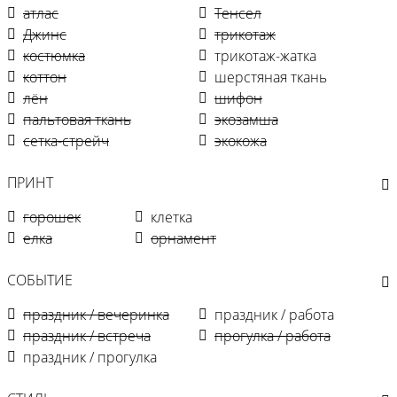
атлас
Тенсел
Джинс
трикотаж
костюмка
трикотаж-жатка
коттон
шерстяная ткань
лён
шифон
пальтовая ткань
экозамша
сетка-стрейч
экокожа
ПРИНТ
горошек
клетка
елка
орнамент
СОБЫТИЕ
праздник / вечеринка
праздник / работа
праздник / встреча
прогулка / работа
праздник / прогулка