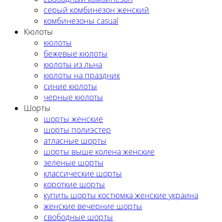
серый комбинезон женский
комбинезоны casual
Кюлоты
кюлоты
бежевые кюлоты
кюлоты из льна
кюлоты на праздник
синие кюлоты
черные кюлоты
Шорты
шорты женские
шорты полиэстер
атласные шорты
шорты выше колена женские
зеленые шорты
классические шорты
короткие шорты
купить шорты костюмка женские украина
женские вечерние шорты
свободные шорты