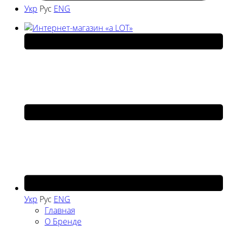
Укр
Рус
ENG
Укр
Рус
ENG
Главная
О Бренде