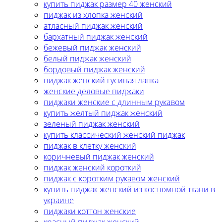
купить пиджак размер 40 женский
пиджак из хлопка женский
атласный пиджак женский
бархатный пиджак женский
бежевый пиджак женский
белый пиджак женский
бордовый пиджак женский
пиджак женский гусиная лапка
женские деловые пиджаки
пиджаки женские с длинным рукавом
купить желтый пиджак женский
зеленый пиджак женский
купить классический женский пиджак
пиджак в клетку женский
коричневый пиджак женский
пиджак женский короткий
пиджак с коротким рукавом женский
купить пиджак женский из костюмной ткани в
украине
пиджаки коттон женские
красный пиджак женский