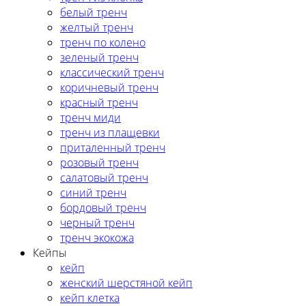
белый тренч
желтый тренч
тренч по колено
зеленый тренч
классический тренч
коричневый тренч
красный тренч
тренч миди
тренч из плащевки
приталенный тренч
розовый тренч
салатовый тренч
синий тренч
бордовый тренч
черный тренч
тренч экокожа
Кейпы
кейп
женский шерстяной кейп
кейп клетка