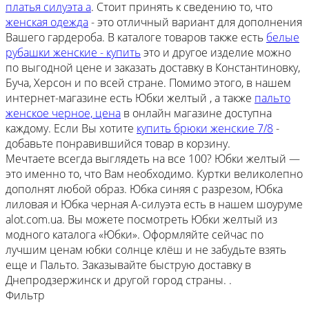
платья силуэта а
. Стоит принять к сведению то, что
женская одежда
- это отличный вариант для дополнения
Вашего гардероба. В каталоге товаров также есть
белые
рубашки женские - купить
это и другое изделие можно
по выгодной цене и заказать доставку в Константиновку,
Буча, Херсон и по всей стране. Помимо этого, в нашем
интернет-магазине есть Юбки желтый , а также
пальто
женское черное, цена
в онлайн магазине доступна
каждому. Если Вы хотите
купить брюки женские 7/8
-
добавьте понравившийся товар в корзину.
Мечтаете всегда выглядеть на все 100? Юбки желтый —
это именно то, что Вам необходимо. Куртки великолепно
дополнят любой образ. Юбка синяя с разрезом, Юбка
лиловая и Юбка черная А-силуэта есть в нашем шоуруме
alot.com.ua. Вы можете посмотреть Юбки желтый из
модного каталога «Юбки». Оформляйте сейчас по
лучшим ценам юбки солнце клёш и не забудьте взять
еще и Пальто. Заказывайте быструю доставку в
Днепродзержинск и другой город страны. .
Фильтр