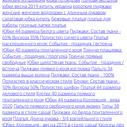
юбки весна 2019 купить украина
короткие пиджаки
женские
женские водолазки с длинным рукавом
салатовая юбка купить
бежевые платья
платье для
работы
гусиные лапки платье
Юбки 44 размера белого цвета
Пиджаки: Состав ткани -
65% Вискоза 35% Полиэстер синего цвета
Платья
расклешенного кроя: Событие - праздник / встреча
Юбки 40 размера приталенного кроя
Тренчи плащевка:
Событие - праздник / прогулка
Тренчи прямые
свободные
Юбки шерстяная ткань: Событие - праздник /
встреча
Пиджаки прямого кроя костюмка
Пальто 34
размера выше колена
Пиджаки: Состав ткани - 100%
Полиэстер в классическом стиле
Блузки: Состав ткани -
50% Вискоза 50% Полиэстер шифон
Платья 44 размера
делового стиля
Куртки 40 размера прямого
приталенного кроя
Юбки 44 размера Коллекция - зима
2020
Пальто прямого свободного кроя экомех
Топы 38
размера в стиле casual
Пиджаки до бедра приталенного
кроя
Платья: Длина рукава - 3/4 коктейльного стиля
Юбки: Коллекция - весна 2019 в стиле casual
Кюлоты лён