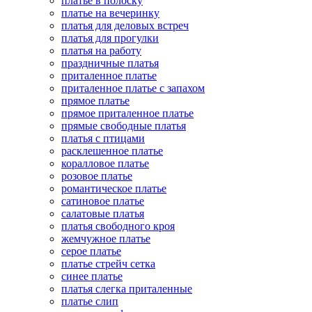
платье в полоску
платье на вечеринку
платья для деловых встреч
платья для прогулки
платья на работу
праздничные платья
приталенное платье
приталенное платье с запахом
прямое платье
прямое приталенное платье
прямые свободные платья
платья с птицами
расклешенное платье
коралловое платье
розовое платье
романтическое платье
сатиновое платье
салатовые платья
платья свободного кроя
жемчужное платье
серое платье
платье стрейч сетка
синее платье
платья слегка приталенные
платье слип