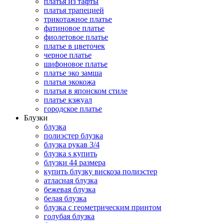
платья из тафты
платья трапецией
трикотажное платье
фатиновое платье
фиолетовое платье
платье в цветочек
черное платье
шифоновое платье
платье эко замша
платья экокожа
платья в японском стиле
платье кэжуал
городское платье
Блузки
блузка
полиэстер блузка
блузка рукав 3/4
блузка s купить
блузки 44 размера
купить блузку вискоза полиэстер
атласная блузка
бежевая блузка
белая блузка
блузка с геометрическим принтом
голубая блузка