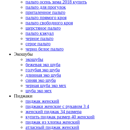
пальто осень зима 2018 купить
пальто для прогулок
приталенное пальто
пальто прямого кроя
пальто свободного кроя
шерстяное пальто
пальто кэжуал
черное пальто
серое пальто
черно белое пальто
Экошубы
экошубы
бежевая эко шуба
голубая эко шуба
длинная эко шуба
синяя эко шуба
черная шуба эко мех
шуба эко мех
Пиджаки
пиджак женский
пиджаки женские с рукавом 3 4
женский пиджак 34 размера
купить пиджак размер 40 женский
пиджак из хлопка женский
атласный пиджак женский