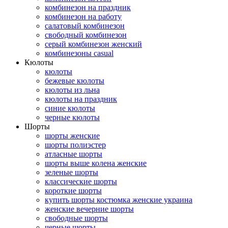
комбинезон на праздник
комбинезон на работу
салатовый комбинезон
свободный комбинезон
серый комбинезон женский
комбинезоны casual
Кюлоты
кюлоты
бежевые кюлоты
кюлоты из льна
кюлоты на праздник
синие кюлоты
черные кюлоты
Шорты
шорты женские
шорты полиэстер
атласные шорты
шорты выше колена женские
зеленые шорты
классические шорты
короткие шорты
купить шорты костюмка женские украина
женские вечерние шорты
свободные шорты
черные шорты