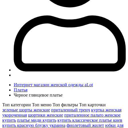
Интернет магазин женской одежды aLot
Платья
Черное глянцевое платье
Топ категории
Топ меню
Топ фильтры
Топ карточки
зеленые шорты женские
приталенный тренч
куртка женская
укороченная
шортики женские
приталенное пальто женское
купить
платье миди купить
купить классическое платье киев
купить красную блузку украина
фиолетовый жилет
юбки для