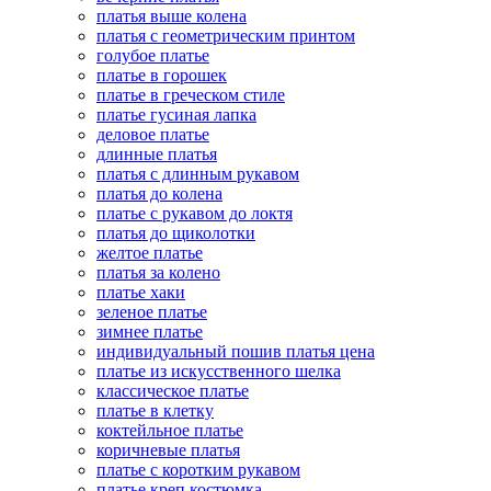
платья выше колена
платья с геометрическим принтом
голубое платье
платье в горошек
платье в греческом стиле
платье гусиная лапка
деловое платье
длинные платья
платья с длинным рукавом
платья до колена
платье с рукавом до локтя
платья до щиколотки
желтое платье
платья за колено
платье хаки
зеленое платье
зимнее платье
индивидуальный пошив платья цена
платье из искусственного шелка
классическое платье
платье в клетку
коктейльное платье
коричневые платья
платье с коротким рукавом
платье креп костюмка