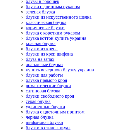
блузы в горошек
блузка с длинным рукавом
зеленая блузка
блузки из искусственного шелка
классическая блузка
коричневые блузки
блузка с коротким рукавом
блузка коттон купить украина
красная блузка
блузки из крепа
блузки из креп шифона
блуза на запах
оранжевые блузки
купить вечернюю блузку украина
блузки для работы
блузка прямого кроя
романтические блузки
сатиновая блузка
блузки свободного кроя
серая блузка
удлиненные блузки
блузка с цветочным принтом
черная блузка
шифоновая блузка
блузки в стиле кэжуал