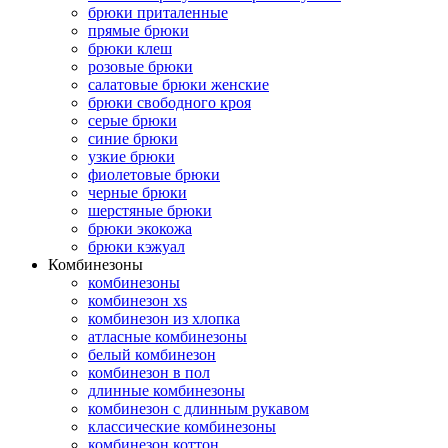
брюки приталенные
прямые брюки
брюки клеш
розовые брюки
салатовые брюки женские
брюки свободного кроя
серые брюки
синие брюки
узкие брюки
фиолетовые брюки
черные брюки
шерстяные брюки
брюки экокожа
брюки кэжуал
Комбинезоны
комбинезоны
комбинезон xs
комбинезон из хлопка
атласные комбинезоны
белый комбинезон
комбинезон в пол
длинные комбинезоны
комбинезон с длинным рукавом
классические комбинезоны
комбинезон коттон