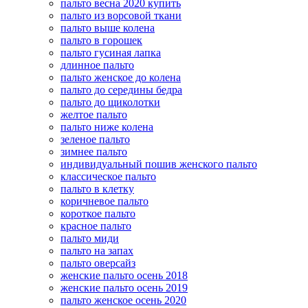
пальто весна 2020 купить
пальто из ворсовой ткани
пальто выше колена
пальто в горошек
пальто гусиная лапка
длинное пальто
пальто женское до колена
пальто до середины бедра
пальто до щиколотки
желтое пальто
пальто ниже колена
зеленое пальто
зимнее пальто
индивидуальный пошив женского пальто
классическое пальто
пальто в клетку
коричневое пальто
короткое пальто
красное пальто
пальто миди
пальто на запах
пальто оверсайз
женские пальто осень 2018
женские пальто осень 2019
пальто женское осень 2020