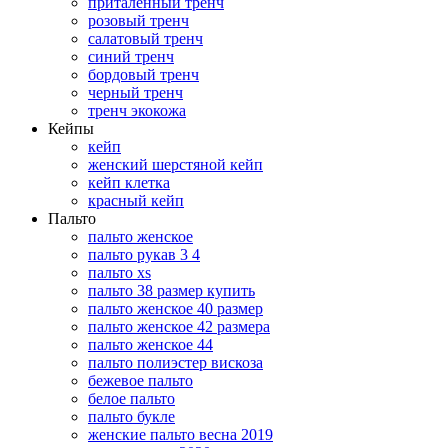
приталенный тренч
розовый тренч
салатовый тренч
синий тренч
бордовый тренч
черный тренч
тренч экокожа
Кейпы
кейп
женский шерстяной кейп
кейп клетка
красный кейп
Пальто
пальто женское
пальто рукав 3 4
пальто xs
пальто 38 размер купить
пальто женское 40 размер
пальто женское 42 размера
пальто женское 44
пальто полиэстер вискоза
бежевое пальто
белое пальто
пальто букле
женские пальто весна 2019