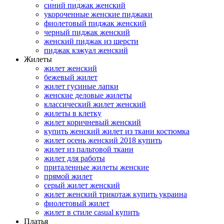
синий пиджак женский
укороченные женские пиджаки
фиолетовый пиджак женский
черный пиджак женский
женский пиджак из шерсти
пиджак кэжуал женский
Жилеты
жилет женский
бежевый жилет
жилет гусиные лапки
женские деловые жилеты
классический жилет женский
жилеты в клетку
жилет коричневый женский
купить женский жилет из ткани костюмка
жилет осень женский 2018 купить
жилет из пальтовой ткани
жилет для работы
приталенные жилеты женские
прямой жилет
серый жилет женский
жилет женский трикотаж купить украина
фиолетовый жилет
жилет в стиле casual купить
Платья