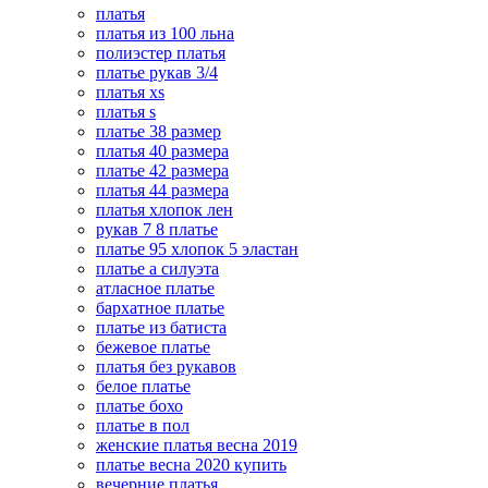
платья
платья из 100 льна
полиэстер платья
платье рукав 3/4
платья xs
платья s
платье 38 размер
платья 40 размера
платье 42 размера
платья 44 размера
платья хлопок лен
рукав 7 8 платье
платье 95 хлопок 5 эластан
платье а силуэта
атласное платье
бархатное платье
платье из батиста
бежевое платье
платья без рукавов
белое платье
платье бохо
платье в пол
женские платья весна 2019
платье весна 2020 купить
вечерние платья