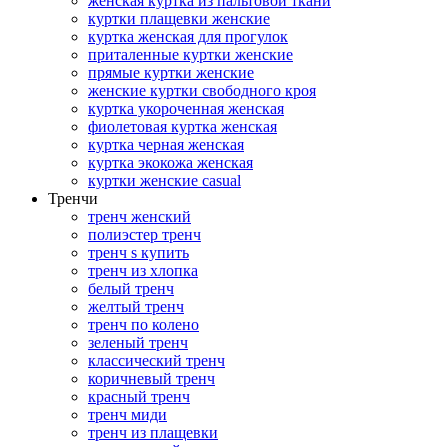
женская куртка из пальтовой ткани
куртки плащевки женские
куртка женская для прогулок
приталенные куртки женские
прямые куртки женские
женские куртки свободного кроя
куртка укороченная женская
фиолетовая куртка женская
куртка черная женская
куртка экокожа женская
куртки женские casual
Тренчи
тренч женский
полиэстер тренч
тренч s купить
тренч из хлопка
белый тренч
желтый тренч
тренч по колено
зеленый тренч
классический тренч
коричневый тренч
красный тренч
тренч миди
тренч из плащевки