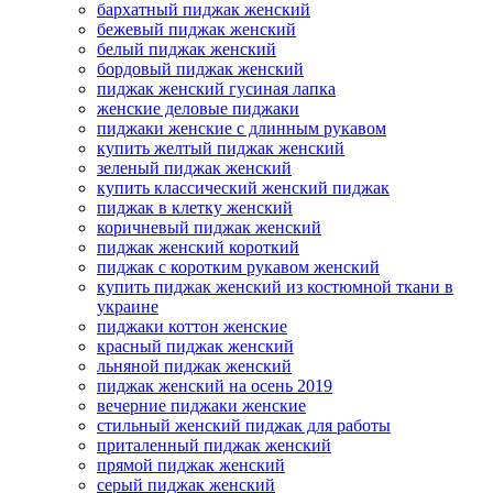
бархатный пиджак женский
бежевый пиджак женский
белый пиджак женский
бордовый пиджак женский
пиджак женский гусиная лапка
женские деловые пиджаки
пиджаки женские с длинным рукавом
купить желтый пиджак женский
зеленый пиджак женский
купить классический женский пиджак
пиджак в клетку женский
коричневый пиджак женский
пиджак женский короткий
пиджак с коротким рукавом женский
купить пиджак женский из костюмной ткани в
украине
пиджаки коттон женские
красный пиджак женский
льняной пиджак женский
пиджак женский на осень 2019
вечерние пиджаки женские
стильный женский пиджак для работы
приталенный пиджак женский
прямой пиджак женский
серый пиджак женский