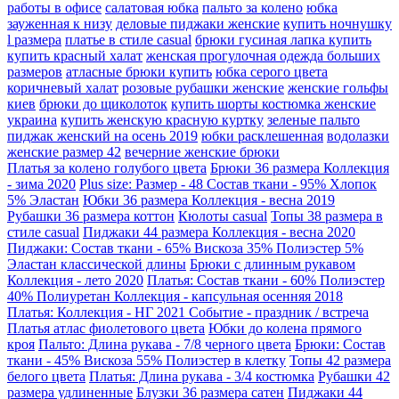
работы в офисе
салатовая юбка
пальто за колено
юбка
зауженная к низу
деловые пиджаки женские
купить ночнушку
l размера
платье в стиле casual
брюки гусиная лапка купить
купить красный халат
женская прогулочная одежда больших
размеров
атласные брюки купить
юбка серого цвета
коричневый халат
розовые рубашки женские
женские гольфы
киев
брюки до щиколоток
купить шорты костюмка женские
украина
купить женскую красную куртку
зеленые пальто
пиджак женский на осень 2019
юбки расклешенная
водолазки
женские размер 42
вечерние женские брюки
Платья за колено голубого цвета
Брюки 36 размера Коллекция
- зима 2020
Plus size: Размер - 48 Состав ткани - 95% Хлопок
5% Эластан
Юбки 36 размера Коллекция - весна 2019
Рубашки 36 размера коттон
Кюлоты casual
Топы 38 размера в
стиле casual
Пиджаки 44 размера Коллекция - весна 2020
Пиджаки: Состав ткани - 65% Вискоза 35% Полиэстер 5%
Эластан классической длины
Брюки с длинным рукавом
Коллекция - лето 2020
Платья: Состав ткани - 60% Полиэстер
40% Полиуретан Коллекция - капсульная осенняя 2018
Платья: Коллекция - НГ 2021 Событие - праздник / встреча
Платья атлас фиолетового цвета
Юбки до колена прямого
кроя
Пальто: Длина рукава - 7/8 черного цвета
Брюки: Состав
ткани - 45% Вискоза 55% Полиэстер в клетку
Топы 42 размера
белого цвета
Платья: Длина рукава - 3/4 костюмка
Рубашки 42
размера удлиненные
Блузки 36 размера сатен
Пиджаки 44