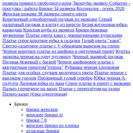
размера прямого свободного кроя
Экошубы экомех: Событие -
прогулка / работа
Брюки 34 размера Коллекция - осень 2020
Женская пижама 38 размера синего цвета
Коричневый однобортный пиджак из экокожи
Серый
пальтовый пиджак в клетку из шерсти
Белая котоновая юбка-
карандаш
Красная шуба из экомеха
Брюки бежевые
зауженные
Платье цвета хаки с декоративными кулисками
Платье серое короткое юбка в складки
Гольф цвета "хаки"
Светло-салатовое платье с V-образным вырезом на спине
Черное короткое платье из шифона в цветочный принт
Куртка
экокожа черная на одну пуговицу
Черный льняной пиджак
Пиджак бежевый с баской
Черное шифоновое платье с
аккуратным принтом"птицы"
Рубашка черная хлопковая
Платье для особых случаев молочного цвета
Платье черное с
высоким горлом
Прозрачный гольф серебро
Юбка черная А-
силуэта
Лиловая юбка из льна
Серое платье в принт с мазками
Пальто горчичное на запах
Платье с переплётом на талии
Пальто-халат (ёлка однотонная)
Брюки
брюки женские
женские брюки xl
брюки 7 8
женские брюки из хлопка
атласные брюки